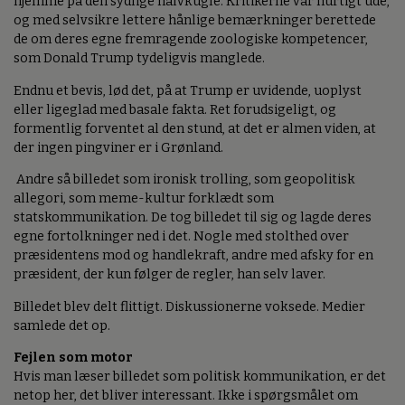
hjemme på den sydlige halvkugle. Kritikerne var hurtigt ude,
og med selvsikre lettere hånlige bemærkninger berettede
de om deres egne fremragende zoologiske kompetencer,
som Donald Trump tydeligvis manglede.
Endnu et bevis, lød det, på at Trump er uvidende, uoplyst
eller ligeglad med basale fakta. Ret forudsigeligt, og
formentlig forventet al den stund, at det er almen viden, at
der ingen pingviner er i Grønland.
Andre så billedet som ironisk trolling, som geopolitisk
allegori, som meme-kultur forklædt som
statskommunikation. De tog billedet til sig og lagde deres
egne fortolkninger ned i det. Nogle med stolthed over
præsidentens mod og handlekraft, andre med afsky for en
præsident, der kun følger de regler, han selv laver.
Billedet blev delt flittigt. Diskussionerne voksede. Medier
samlede det op.
Fejlen som motor
Hvis man læser billedet som politisk kommunikation, er det
netop her, det bliver interessant. Ikke i spørgsmålet om