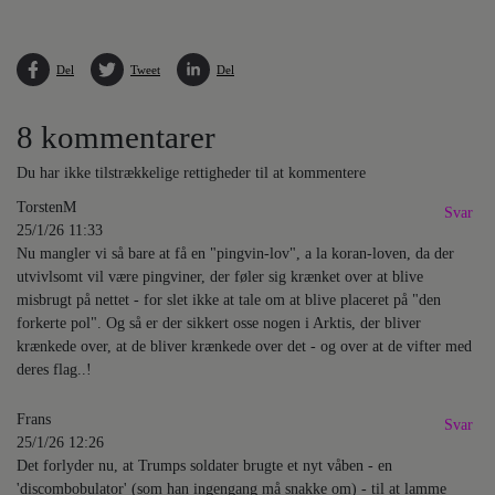
Del
Tweet
Del
8 kommentarer
Du har ikke tilstrækkelige rettigheder til at kommentere
TorstenM
Svar
25/1/26 11:33
Nu mangler vi så bare at få en "pingvin-lov", a la koran-loven, da der
utvivlsomt vil være pingviner, der føler sig krænket over at blive
misbrugt på nettet - for slet ikke at tale om at blive placeret på "den
forkerte pol". Og så er der sikkert osse nogen i Arktis, der bliver
krænkede over, at de bliver krænkede over det - og over at de vifter med
deres flag..!
Frans
Svar
25/1/26 12:26
Det forlyder nu, at Trumps soldater brugte et nyt våben - en
'discombobulator' (som han ingengang må snakke om) - til at lamme