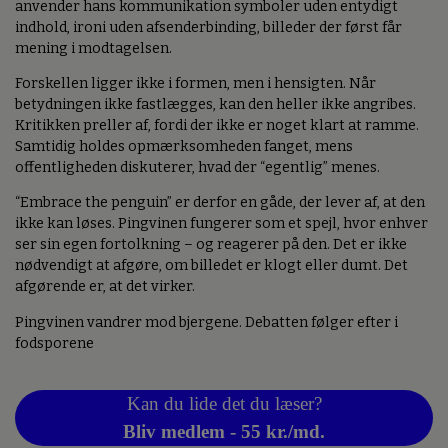
anvender hans kommunikation symboler uden entydigt
indhold, ironi uden afsenderbinding, billeder der først får
mening i modtagelsen.
Forskellen ligger ikke i formen, men i hensigten. Når
betydningen ikke fastlægges, kan den heller ikke angribes.
Kritikken preller af, fordi der ikke er noget klart at ramme.
Samtidig holdes opmærksomheden fanget, mens
offentligheden diskuterer, hvad der “egentlig” menes.
“Embrace the penguin” er derfor en gåde, der lever af, at den
ikke kan løses. Pingvinen fungerer som et spejl, hvor enhver
ser sin egen fortolkning – og reagerer på den. Det er ikke
nødvendigt at afgøre, om billedet er klogt eller dumt. Det
afgørende er, at det virker.
Pingvinen vandrer mod bjergene. Debatten følger efter i
fodsporene
Kan du lide det du læser?
Bliv medlem - 55 kr./md.