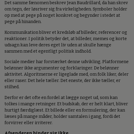
Det samme fænomen beskrev Jean Baudrillard, da han skrev
om tegn, der løsriver sig fra virkeligheden. Symboler holder
op med at pege på noget konkret og begynder i stedet at
pege på hinanden.
Kommunikation bliver et kredsløb af billeder, referencer og
reaktioner. I politik betyder det, at billeder, memes og korte
udsagn kan leve deres eget liv uden at skulle hænge
sammen med et egentligt politisk indhold.
Sociale medier har forstærket denne udvikling. Platformene
belønner ikke argumenter og forklaringer. De belønner
aktivitet. Algoritmerne er ligeglade med, om folk liker, deler
eller raser. Det hele tæller. Det eneste, der ikke tæller, er
stilhed.
Derfor er det ofte en fordel at lægge noget ud, som kan
tolkes i mange retninger. Et budskab, der er helt klart, bliver
hurtigt færdiglæst. Et billede eller en formulering, der kan
læses på mange måder, holder samtalen i gang, fordi det
forvirrer eller irriterer.
Afsenderen binder sig ikke