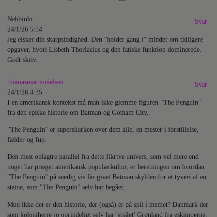
Nebbiolo
Svar
24/1/26 5:54
Jeg elsker din skarpsindighed. Den “holder gang i” minder om tidligere
opgaver, hvori Lisbeth Thorlacius og den fatiske funktion dominerede.
Godt skriv.
thomasmartinnielsen
Svar
24/1/26 4:35
I en amerikansk kontekst må man ikke glemme figuren "The Penguin"
fra den episke historie om Batman og Gotham City.
"The Penguin" er superskurken over dem alle, en mester i forstillelse,
fælder og fup.
Den mest oplagtre parallel fra dette fikrtve univers, som vel mere end
noget har præget amerikansk populærkultur, er beretningen om hvordan
"The Penguin" på snedig vis får givet Batman skylden for et tyveri af en
statue, som "The Penguin" selv har begået:
Mon ikke det er den historie, der (også) er på spil i memet? Danmark der
som koloniherre jo oprindeligt selv har 'stjålet' Grønland fra eskimoerne,