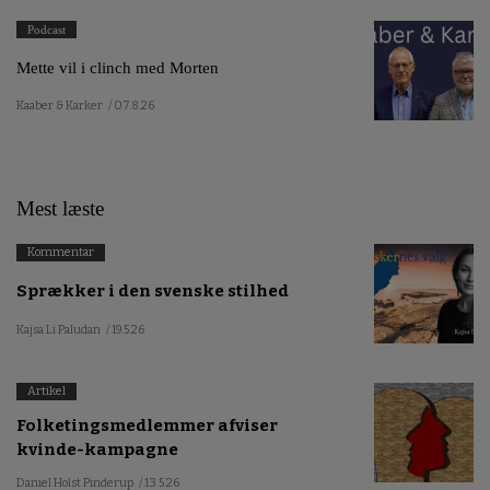
Podcast
Mette vil i clinch med Morten
Kaaber & Karker
/ 07.8.26
Mest læste
Kommentar
Sprækker i den svenske stilhed
Kajsa Li Paludan
/ 19.5.26
Artikel
Folketingsmedlemmer afviser
kvinde-kampagne
Daniel Holst Pinderup
/ 13.5.26