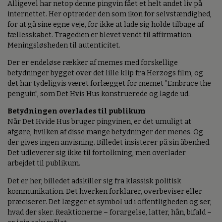
Alligevel har netop denne pingvin fået et helt andet liv på
internettet. Her optræder den som ikon for selvstændighed,
for at gå sine egne veje, for ikke at lade sig holde tilbage af
fællesskabet. Tragedien er blevet vendt til affirmation.
Meningsløsheden til autenticitet.
Der er endeløse rækker af memes med forskellige
betydninger bygget over det lille klip fra Herzogs film, og
det har tydeligvis været forlægget for memet ”Embrace the
penguin”, som Det Hvis Hus konstruerede og lagde ud.
Betydningen overlades til publikum
Når Det Hvide Hus bruger pingvinen, er det umuligt at
afgøre, hvilken af disse mange betydninger der menes. Og
der gives ingen anvisning. Billedet insisterer på sin åbenhed.
Det udleverer sig ikke til fortolkning, men overlader
arbejdet til publikum.
Det er her, billedet adskiller sig fra klassisk politisk
kommunikation. Det hverken forklarer, overbeviser eller
præciserer. Det lægger et symbol ud i offentligheden og ser,
hvad der sker. Reaktionerne – forargelse, latter, hån, bifald –