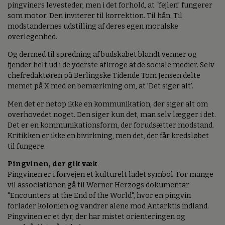
pingviners levesteder, men i det forhold, at “fejlen” fungerer
som motor. Den inviterer til korrektion. Til hån. Til
modstandernes udstilling af deres egen moralske
overlegenhed.
Og dermed til spredning af budskabet blandt venner og
fjender helt ud i de yderste afkroge af de sociale medier. Selv
chefredaktøren på Berlingske Tidende Tom Jensen delte
memet på X med en bemærkning om, at ’Det siger alt’.
Men det er netop ikke en kommunikation, der siger alt om
overhovedet noget. Den siger kun det, man selv lægger i det.
Det er en kommunikationsform, der forudsætter modstand.
Kritikken er ikke en bivirkning, men det, der får kredsløbet
til fungere.
Pingvinen, der gik væk
Pingvinen er i forvejen et kulturelt ladet symbol. For mange
vil associationen gå til Werner Herzogs dokumentar
"Encounters at the End of the World", hvor en pingvin
forlader kolonien og vandrer alene mod Antarktis indland.
Pingvinen er et dyr, der har mistet orienteringen og