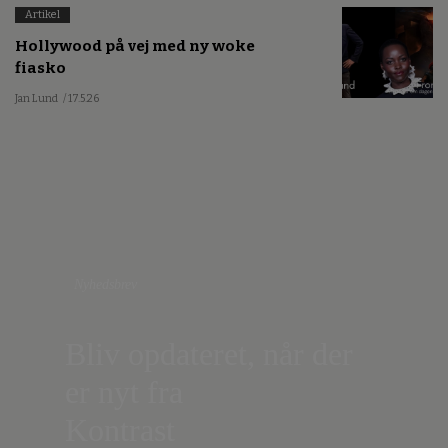
Artikel
Hollywood på vej med ny woke
fiasko
Jan Lund
/ 17.5.26
Nyhedsbrev
Bliv opdateret, når der
er nyt fra
Kontrast