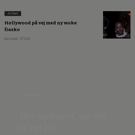
Artikel
Hollywood på vej med ny woke
fiasko
Jan Lund
/ 17.5.26
Nyhedsbrev
Bliv opdateret, når der
er nyt fra