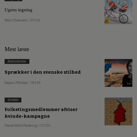
Ugens tegning
Niels Thomsen
/ 17.7.26
Mest læste
Kommentar
Sprækker i den svenske stilhed
Kajsa Li Paludan
/ 19.5.26
Artikel
Folketingsmedlemmer afviser
kvinde-kampagne
Daniel Holst Pinderup
/ 13.5.26