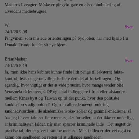
Maduros livvagter. Måske er pingvin-gate en discombobulering af
alverdens mediebrugere.
W
Svar
24/1/26 9:08
Pingvinen, som mistede orienteringen på Sydpolen, har med hjælp fra
Donald Trump fundet sit nye hjem.
BrianMadsen
Svar
24/1/26 8:19
Ja, mon ikke hans kabinet kunne finde lidt penge til (ekstern) fakta-
kontrol, hvis de gerne ville prioritere den del af fortællingen. Og
egentlig, hvor vigtigt er det at vide præcist, hvor mange tønder olie
Venezuela råder over, GDP og antal indbyggere i Iran eller afstanden
mellem Kinas kyst og Taiwan op til det punkt, hvor den politiske
konklusion stadig holder? Og som allerede nævnt omkring
sandhedsværdien i de akademiske woke-teorier og gammel-medierne, så
har jeg i hvert fald set flere memes, der fortæller, at det ikke er underligt,
at kriminaliteten falder, når man spærrer kriminelle inde. Det uagtet de
præcise tal, der er givet i samme memes. Men i tiden er der vel også en
kamp om sandheden og retten til at udlægge sandheden.