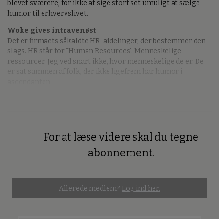
blevet sværere, for ikke at sige stort set umuligt at sælge
humor til erhvervslivet.
Woke gives intravenøst
Det er firmaets såkaldte HR-afdelinger, der bestemmer den
slags. HR står for ”Human Resources”. Menneskelige
ressourcer. Jeg ved snart ikke, hvor menneskelige de er. De
er sat sammen af folk, der ikke ligefrem har humor i
ascendanten.
For at læse videre skal du tegne
Premium
abonnement.
Allerede medlem?
Log ind her.