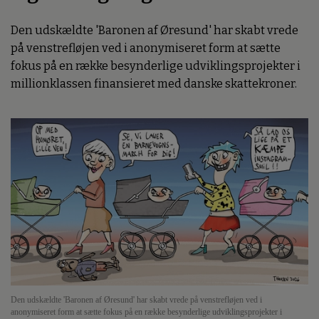
Den udskældte 'Baronen af Øresund' har skabt vrede
på venstrefløjen ved i anonymiseret form at sætte
fokus på en række besynderlige udviklingsprojekter i
millionklassen finansieret med danske skattekroner.
Den udskældte 'Baronen af Øresund' har skabt vrede på venstrefløjen ved i
anonymiseret form at sætte fokus på en række besynderlige udviklingsprojekter i