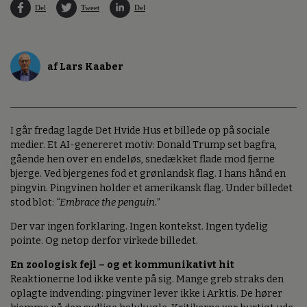
Del
Tweet
Del
af Lars Kaaber
I går fredag lagde Det Hvide Hus et billede op på sociale
medier. Et AI-genereret motiv: Donald Trump set bagfra,
gående hen over en endeløs, snedækket flade mod fjerne
bjerge. Ved bjergenes fod et grønlandsk flag. I hans hånd en
pingvin. Pingvinen holder et amerikansk flag. Under billedet
stod blot:
“Embrace the penguin.”
Der var ingen forklaring. Ingen kontekst. Ingen tydelig
pointe. Og netop derfor virkede billedet.
En zoologisk fejl – og et kommunikativt hit
Reaktionerne lod ikke vente på sig. Mange greb straks den
oplagte indvending: pingviner lever ikke i Arktis. De hører