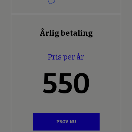
Årlig betaling
Pris per år
550
PRØV NU