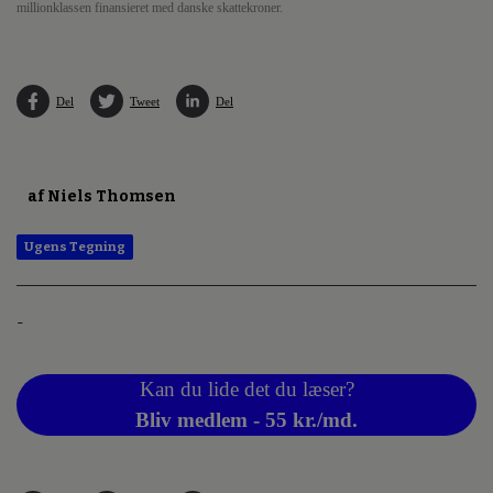
millionklassen finansieret med danske skattekroner.
Del
Tweet
Del
af Niels Thomsen
Ugens Tegning
-
Kan du lide det du læser?
Bliv medlem - 55 kr./md.