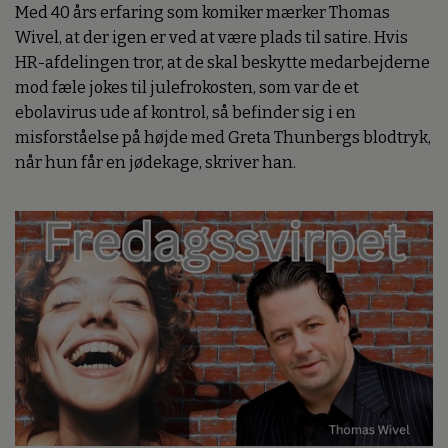
Med 40 års erfaring som komiker mærker Thomas
Wivel, at der igen er ved at være plads til satire. Hvis
HR-afdelingen tror, at de skal beskytte medarbejderne
mod fæle jokes til julefrokosten, som var de et
ebolavirus ude af kontrol, så befinder sig i en
misforståelse på højde med Greta Thunbergs blodtryk,
når hun får en jødekage, skriver han.