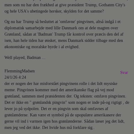
men som nu har den frækhed at give præsident Trump, Gothanm City's
og hele USA's ubetingede hersker, skylden for det samme?
Og nu har Trump så besluttet at 'omfavne' pingvinen, altså indgå i et
diplomatisk samarbejde med lille Danmark om at dele magten over
Grønland, sådan at 'Badman' Trump får kontrol over præcis den del af
isen, han hele tiden har ønsket, mens Danmark sidder tilbage med den
økonomiske og moralske byrde i al evighed.
Well played, Badman ...
FlemmingMadsen
Svar
24/1/26 4:24
der er nogen der har misforstået pingvinens rolle i det lidt mysiske
meme. Pingvinen kommer med det amerikanske flag på vej mod
grønland, sammen med præsidenten der. Og teksten: omfavn pingvinen.
Det er ikke en " grønlandsk pingvin" som nogen er inde på-og rigtigt , de
lever jo på sydpolen. Det er en pingvin som skal omfavnes af
grønlænderne. Kan være et symbol på de upopulære amerikanere der
gerne vil ind i varmen igen hos grønlænderne. Sådan læser jeg det lidt,
men jeg ved det ikke. Det hvide hus må forklare sig..