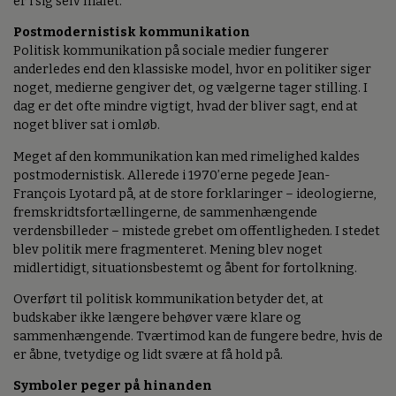
er i sig selv målet.
Postmodernistisk kommunikation
Politisk kommunikation på sociale medier fungerer
anderledes end den klassiske model, hvor en politiker siger
noget, medierne gengiver det, og vælgerne tager stilling. I
dag er det ofte mindre vigtigt, hvad der bliver sagt, end at
noget bliver sat i omløb.
Meget af den kommunikation kan med rimelighed kaldes
postmodernistisk. Allerede i 1970’erne pegede Jean-
François Lyotard på, at de store forklaringer – ideologierne,
fremskridtsfortællingerne, de sammenhængende
verdensbilleder – mistede grebet om offentligheden. I stedet
blev politik mere fragmenteret. Mening blev noget
midlertidigt, situationsbestemt og åbent for fortolkning.
Overført til politisk kommunikation betyder det, at
budskaber ikke længere behøver være klare og
sammenhængende. Tværtimod kan de fungere bedre, hvis de
er åbne, tvetydige og lidt svære at få hold på.
Symboler peger på hinanden