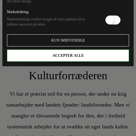
der bliver besøgt.
Markedsføring
Markedsførings cookies bruges af vores partnere til at
målrette annoncer på siden.
KUN NØDVENDIGE
ESSAY
KRISTIAN TØRNING
22/7/26
ACCEPTER ALLE
Kulturforræderen
Vi har et præcist ord for en person, der under en krig
samarbejder med landets fjender: landsforræder. Men vi
mangler et tilsvarende begreb for den, der i fredstid
systematisk arbejder for at svække sit eget lands kultur.