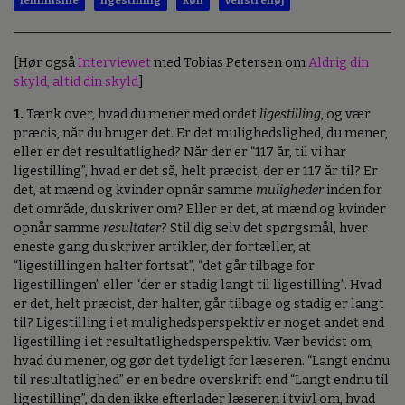
feminisme
ligestilling
køn
venstrefløj
[Hør også
Interviewet
med Tobias Petersen om
Aldrig din
skyld, altid din skyld
]
1.
Tænk over, hvad du mener med ordet
ligestilling
, og vær
præcis, når du bruger det. Er det mulighedslighed, du mener,
eller er det resultatlighed? Når der er “117 år, til vi har
ligestilling”, hvad er det så, helt præcist, der er 117 år til? Er
det, at mænd og kvinder opnår samme
muligheder
inden for
det område, du skriver om? Eller er det, at mænd og kvinder
opnår samme
resultater
? Stil dig selv det spørgsmål, hver
eneste gang du skriver artikler, der fortæller, at
“ligestillingen halter fortsat”, “det går tilbage for
ligestillingen” eller “der er stadig langt til ligestilling”. Hvad
er det, helt præcist, der halter, går tilbage og stadig er langt
til? Ligestilling i et mulighedsperspektiv er noget andet end
ligestilling i et resultatlighedsperspektiv. Vær bevidst om,
hvad du mener, og gør det tydeligt for læseren. “Langt endnu
til resultatlighed” er en bedre overskrift end “Langt endnu til
ligestilling”, da den ikke efterlader læseren i tvivl om, hvad