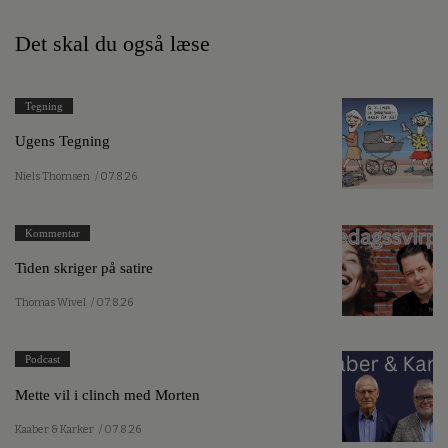
Det skal du også læse
Tegning
Ugens Tegning
Niels Thomsen
/ 07.8.26
Kommentar
Tiden skriger på satire
Thomas Wivel
/ 07.8.26
Podcast
Mette vil i clinch med Morten
Kaaber & Karker
/ 07.8.26