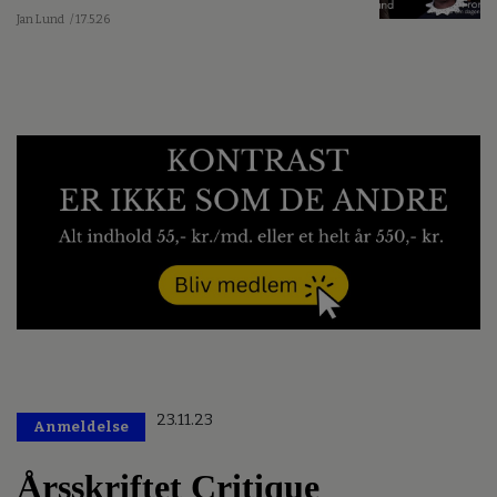
Jan Lund
/ 17.5.26
23.11.23
Anmeldelse
Årsskriftet Critique