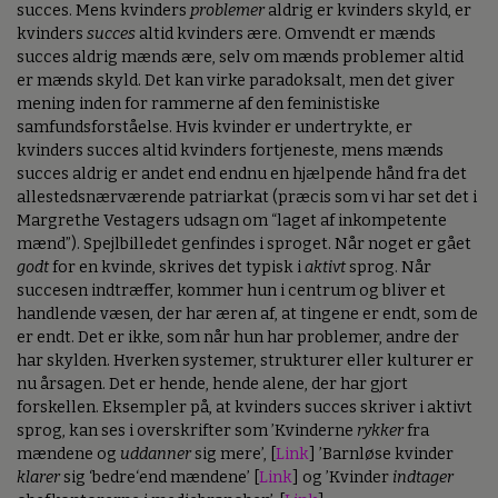
succes. Mens kvinders
problemer
aldrig er kvinders skyld, er
kvinders
succes
altid kvinders ære. Omvendt er mænds
succes aldrig mænds ære, selv om mænds problemer altid
er mænds skyld. Det kan virke paradoksalt, men det giver
mening inden for rammerne af den feministiske
samfundsforståelse. Hvis kvinder er undertrykte, er
kvinders succes altid kvinders fortjeneste, mens mænds
succes aldrig er andet end endnu en hjælpende hånd fra det
allestedsnærværende patriarkat (præcis som vi har set det i
Margrethe Vestagers udsagn om “laget af inkompetente
mænd”). Spejlbilledet genfindes i sproget. Når noget er gået
godt
for en kvinde, skrives det typisk i
aktivt
sprog. Når
succesen indtræffer, kommer hun i centrum og bliver et
handlende væsen, der har æren af, at tingene er endt, som de
er endt. Det er ikke, som når hun har problemer, andre der
har skylden. Hverken systemer, strukturer eller kulturer er
nu årsagen. Det er hende, hende alene, der har gjort
forskellen. Eksempler på, at kvinders succes skriver i aktivt
sprog, kan ses i overskrifter som ’Kvinderne
rykker
fra
mændene og
uddanner
sig mere’, [
Link
] ’Barnløse kvinder
klarer
sig ‘bedre‘end mændene’ [
Link
] og ’Kvinder
indtager