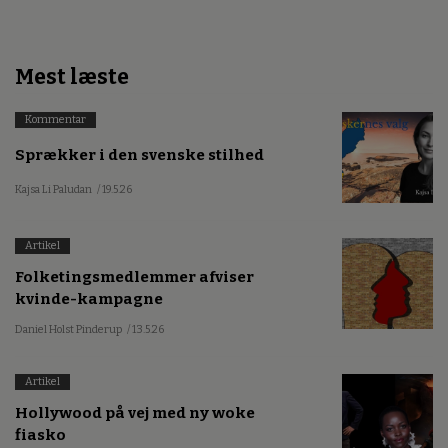
Mest læste
Kommentar
Sprækker i den svenske stilhed
Kajsa Li Paludan
/ 19.5.26
Artikel
Folketingsmedlemmer afviser
kvinde-kampagne
Daniel Holst Pinderup
/ 13.5.26
Artikel
Hollywood på vej med ny woke
fiasko