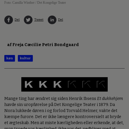
Foto: Camilla Winther / Det Kongelige Teater
Del
Tweet
Del
af Freja Cæcilie Petri Bondgaard
køn
kultur
Mange ting har ændret sig siden Henrik Ibsens
Et dukkehjem
havde sin uropførelse på Det Kongelige Teater i 1879. Da
Nora lukkede døren i og forlod Torvald Helmer, vakte det
kæmpe furore. Det er ikke længere kontroversielt at bryde
et ægteskab. Men at miste kærligheden eller erkende, at det,
man troede var kærlighed, ikke var det, vedbliver med at