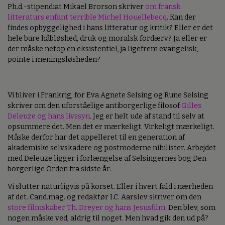
Ph.d.-stipendiat Mikael Brorson skriver
om fransk
litteraturs enfant terrible Michel Houellebecq
. Kan der
findes opbyggelighed i hans litteratur og kritik? Eller er det
hele bare håbløshed, druk og moralsk fordærv? Ja eller er
der måske netop en eksistentiel, ja ligefrem evangelisk,
pointe i meningsløsheden?
Vi bliver i Frankrig, for Eva Agnete Selsing og Rune Selsing
skriver om den uforståelige antiborgerlige filosof
Gilles
Deleuze og hans livssyn
. Jeg er helt ude af stand til selv at
opsummere det. Men det er mærkeligt. Virkeligt mærkeligt.
Måske derfor har det appelleret til en generation af
akademiske selvskadere og postmoderne nihilister. Arbejdet
med Deleuze ligger i forlængelse af Selsingernes bog Den
borgerlige Orden fra sidste år.
Vi slutter naturligvis på korset. Eller i hvert fald i nærheden
af det. Cand.mag. og redaktør I.C. Aarslev skriver om den
store filmskaber Th. Dreyer og hans Jesusfilm
. Den blev, som
nogen måske ved, aldrig til noget. Men hvad gik den ud på?