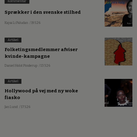
Kommentar
Sprækker i den svenske stilhed
Kajsa Li Paludan
/ 19.5.26
Artikel
Folketingsmedlemmer afviser
kvinde-kampagne
Daniel Holst Pinderup
/ 13.5.26
Artikel
Hollywood på vej med ny woke
fiasko
Jan Lund
/ 17.5.26