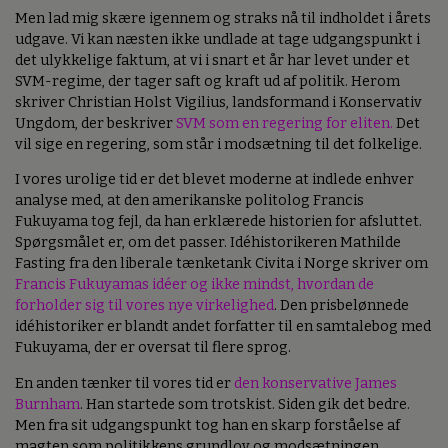
Men lad mig skære igennem og straks nå til indholdet i årets
udgave. Vi kan næsten ikke undlade at tage udgangspunkt i
det ulykkelige faktum, at vi i snart et år har levet under et
SVM-regime, der tager saft og kraft ud af politik. Herom
skriver Christian Holst Vigilius, landsformand i Konservativ
Ungdom, der beskriver
SVM som en regering for eliten.
Det
vil sige en regering, som står i modsætning til det folkelige.
I vores urolige tid er det blevet moderne at indlede enhver
analyse med, at den amerikanske politolog Francis
Fukuyama tog fejl, da han erklærede historien for afsluttet.
Spørgsmålet er, om det passer. Idéhistorikeren Mathilde
Fasting fra den liberale tænketank Civita i Norge skriver om
Francis Fukuyamas idéer og ikke mindst, hvordan de
forholder sig til vores nye virkelighed
. Den prisbelønnede
idéhistoriker er blandt andet forfatter til en samtalebog med
Fukuyama, der er oversat til flere sprog.
En anden tænker til vores tid er
den konservative James
Burnham
. Han startede som trotskist. Siden gik det bedre.
Men fra sit udgangspunkt tog han en skarp forståelse af
magten som politikkens grundlov og modsætningen