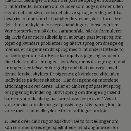
i de to fortællinger om køn. Det passive sprog er som skabt
til at fortælle historien om kvinder som nogen, der er uden
skyld i det, der sker, mens det aktive sprog er velegnet til at
beskrive mænd som frit handlende væsner, der – fordi de er
det – bærer skylden for deres handlingers konsekvenser.
Vær opmærksom på dette sammenfald, når du formulerer
dig. Hvis du er mere tilbøjelig til at bruge passivt sprog om
piger og kvinders problemer og aktivt sprog om drenge og
mænds, er du gennem dit sprog med til at understøtte de to
fortællinger om køn. Hvis eksempelvis piger og kvinder i
dine tekster altid er nogen, der
tabes
, mens drenge og mænd
er nogen, der
taber
, er der god grund til at overveje, hvad
denne forskel skyldes. Er pigerne og kvinderne altid uden
indflydelse på deres skæbne? Har drengene og mændene
altid magten over deres? Eller er din brug af passivt sprog
om piger og kvinder og aktivt sprog om drenge og mænd
bare en vane, du aldrig har tænkt nærmere over? Ved at
være bevidst om din brug af passivt og aktivt sprog kan du
være med til at nedbryde de to fortællinger om køn.
5.
Tænk over din brug af
adjektiver
. De to fortællinger om
køn rummer deres eget spejlbillede, hvad angår æren for