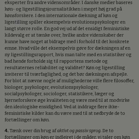
eksperter fra andre vidensområder. I danske medier baseres
køn- og ligestillingsjournalistikken i meget høj grad på
kønsforskere. I den internationale dækning af køn og
ligestilling spiller eksempelvis evolutionspsykologer en
langt større rolle. En god vej ud af det ensidigt feministiske
kildevalg er at tænke over, hvilke andre videnskaber der
kunne have noget at bidrage med i forhold til det konkrete
emne. Hvad ville det eksempelvis gøre for dækningen af en
ny ligestillingsrapport, hvis man talte med en statistiker og
bad hende forholde sig til rapportens metode og
resultaternes reliabilitet og validitet? Køn og ligestilling
inviterer til tværfaglighed, og det bør dækningen afspejle.
For blot at nævne nogle af mulighederne ville flere filosoffer,
biologer, psykologer, evolutionspsykologer,
socialpsykologer, sociologer, statistikere, læger og
hjerneforskere øge kvaliteten og være med til at modvirke
den ideologiske ensidighed. Ved at inddrage flere ikke-
feministiske kilder kan du være med til at nedbryde de to
fortællinger om køn.
4.
Tænk over din brug af
aktivt og passiv sprog
. De to
fortællinger om køn er indlejret i de måder, vi taler om køn