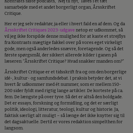
Kontrasts faste podcasts, ”Nej til nyt,” laves i et tæt
samarbejde med et andet borgerligt organ, Årsskriftet
Critique.
Her er jeg selv redaktør, ja eller i hvert fald en af dem. Og da
Årsskriftet Critiques 2023-udgave
netop er udkommet, så
vil jeg ikke forspilde denne mulighed for at kaste et strejflys
fra Kontrasts mægtige fakkel over på vores eget virkeligt
gode, men også anderledes snævre, foretagende. Og så det
første spørgsmål, der sikkert allerede kilder i ganen på
læseren: ”Årsskriftet Critique? Hvad snakker manden om?”
Årsskriftet Critique er et tidsskrift fra og om den borgerlige
idé-, kultur- og samfundsdebat. I praksis betyder det, at vi
hvert år udkommer med ét nummer, som er mellem 150-
200 sider fyldt med rigtig lange artikler. De korteste på ca.
fem. De længste på over tyve. Så det er altså den boldgade.
Det er essays, forskning og formidling, og det er særligt
politik, ideologi, litteratur, teologi, kultur og historie. Ja,
faktisk særligt alt muligt – så længe det ikke knytter sig til
det dagsaktuelle. Dertil er vores redaktion simpelthen for
langsom.