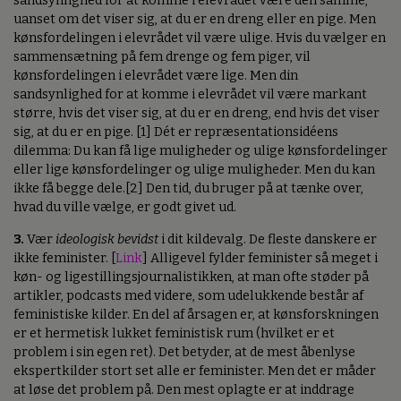
sandsynlighed for at komme i elevrådet være den samme,
uanset om det viser sig, at du er en dreng eller en pige. Men
kønsfordelingen i elevrådet vil være ulige. Hvis du vælger en
sammensætning på fem drenge og fem piger, vil
kønsfordelingen i elevrådet være lige. Men din
sandsynlighed for at komme i elevrådet vil være markant
større, hvis det viser sig, at du er en dreng, end hvis det viser
sig, at du er en pige. [1] Dét er repræsentationsidéens
dilemma: Du kan få lige muligheder og ulige kønsfordelinger
eller lige kønsfordelinger og ulige muligheder. Men du kan
ikke få begge dele.[2] Den tid, du bruger på at tænke over,
hvad du ville vælge, er godt givet ud.
3.
Vær
ideologisk bevidst
i dit kildevalg. De fleste danskere er
ikke feminister. [
Link
] Alligevel fylder feminister så meget i
køn- og ligestillingsjournalistikken, at man ofte støder på
artikler, podcasts med videre, som udelukkende består af
feministiske kilder. En del af årsagen er, at kønsforskningen
er et hermetisk lukket feministisk rum (hvilket er et
problem i sin egen ret). Det betyder, at de mest åbenlyse
ekspertkilder stort set alle er feminister. Men det er måder
at løse det problem på. Den mest oplagte er at inddrage