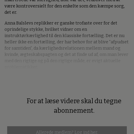
være kontroversielt for den enkelte som den kæmpe sorg,
det er.
Anna Balslevs replikker er ganske trofaste over for det
oprindelige stykke, hvilket vidner om en
instruktørkærlighed til den klassiske fortælling. Det er nu
heller ikke en fortælling, der har behov for at blive ”afpudset
for samtiden”, da kærlighedsrelationen mellem mand og
kvinde, ægteskabspagten og det at finde ud af, om man lever
med den rigtige og på den rigtige måde, er evigt aktuelle
problematikker.
For at læse videre skal du tegne
Premium
abonnement.
Allerede medlem?
Log ind her.