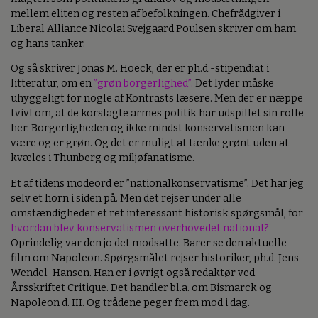
mellem eliten og resten af befolkningen. Chefrådgiver i
Liberal Alliance Nicolai Svejgaard Poulsen skriver om ham
og hans tanker.
Og så skriver Jonas M. Hoeck, der er ph.d.-stipendiat i
litteratur, om en
”grøn borgerlighed”.
Det lyder måske
uhyggeligt for nogle af Kontrasts læsere. Men der er næppe
tvivl om, at de korslagte armes politik har udspillet sin rolle
her. Borgerligheden og ikke mindst konservatismen kan
være og er grøn. Og det er muligt at tænke grønt uden at
kvæles i Thunberg og miljøfanatisme.
Et af tidens modeord er ”nationalkonservatisme”. Det har jeg
selv et horn i siden på. Men det rejser under alle
omstændigheder et ret interessant historisk spørgsmål, for
hvordan blev konservatismen overhovedet national?
Oprindelig var den jo det modsatte. Barer se den aktuelle
film om Napoleon. Spørgsmålet rejser historiker, ph.d. Jens
Wendel-Hansen. Han er i øvrigt også redaktør ved
Årsskriftet Critique. Det handler bl.a. om Bismarck og
Napoleon d. III. Og trådene peger frem mod i dag.