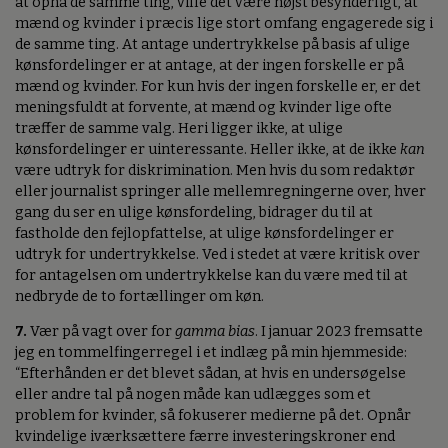
at opnå de samme ting, ville det være højst besynderligt, at
mænd og kvinder i præcis lige stort omfang engagerede sig i
de samme ting. At antage undertrykkelse på basis af ulige
kønsfordelinger er at antage, at der ingen forskelle er på
mænd og kvinder. For kun hvis der ingen forskelle er, er det
meningsfuldt at forvente, at mænd og kvinder lige ofte
træffer de samme valg. Heri ligger ikke, at ulige
kønsfordelinger er uinteressante. Heller ikke, at de ikke
kan
være udtryk for diskrimination. Men hvis du som redaktør
eller journalist springer alle mellemregningerne over, hver
gang du ser en ulige kønsfordeling, bidrager du til at
fastholde den fejlopfattelse, at ulige kønsfordelinger er
udtryk for undertrykkelse. Ved i stedet at være kritisk over
for antagelsen om undertrykkelse kan du være med til at
nedbryde de to fortællinger om køn.
7.
Vær på vagt over for
gamma bias
. I januar 2023 fremsatte
jeg en tommelfingerregel i et indlæg på min hjemmeside:
“Efterhånden er det blevet sådan, at hvis en undersøgelse
eller andre tal på nogen måde kan udlægges som et
problem for kvinder, så fokuserer medierne på det. Opnår
kvindelige iværksættere færre investeringskroner end