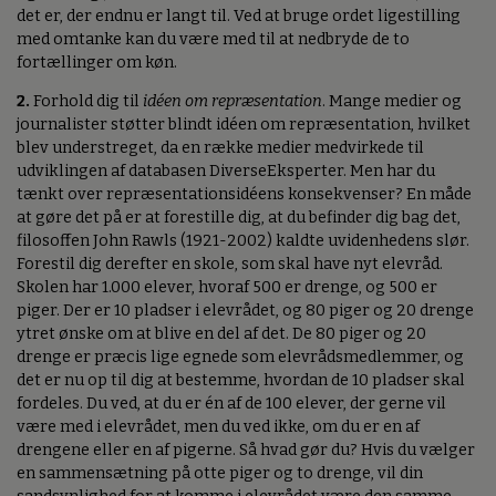
det er, der endnu er langt til. Ved at bruge ordet ligestilling
med omtanke kan du være med til at nedbryde de to
fortællinger om køn.
2.
Forhold dig til
idéen om repræsentation
. Mange medier og
journalister støtter blindt idéen om repræsentation, hvilket
blev understreget, da en række medier medvirkede til
udviklingen af databasen DiverseEksperter. Men har du
tænkt over repræsentationsidéens konsekvenser? En måde
at gøre det på er at forestille dig, at du befinder dig bag det,
filosoffen John Rawls (1921-2002) kaldte uvidenhedens slør.
Forestil dig derefter en skole, som skal have nyt elevråd.
Skolen har 1.000 elever, hvoraf 500 er drenge, og 500 er
piger. Der er 10 pladser i elevrådet, og 80 piger og 20 drenge
ytret ønske om at blive en del af det. De 80 piger og 20
drenge er præcis lige egnede som elevrådsmedlemmer, og
det er nu op til dig at bestemme, hvordan de 10 pladser skal
fordeles. Du ved, at du er én af de 100 elever, der gerne vil
være med i elevrådet, men du ved ikke, om du er en af
drengene eller en af pigerne. Så hvad gør du? Hvis du vælger
en sammensætning på otte piger og to drenge, vil din