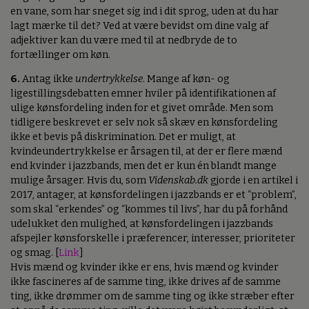
en vane, som har sneget sig ind i dit sprog, uden at du har
lagt mærke til det? Ved at være bevidst om dine valg af
adjektiver kan du være med til at nedbryde de to
fortællinger om køn.
6.
Antag ikke
undertrykkelse
. Mange af køn- og
ligestillingsdebatten emner hviler på identifikationen af
ulige kønsfordeling inden for et givet område. Men som
tidligere beskrevet er selv nok så skæv en kønsfordeling
ikke et bevis på diskrimination. Det er muligt, at
kvindeundertrykkelse er årsagen til, at der er flere mænd
end kvinder i jazzbands, men det er kun én blandt mange
mulige årsager. Hvis du, som
Videnskab.dk
gjorde i en artikel i
2017, antager, at kønsfordelingen i jazzbands er et “problem”,
som skal “erkendes” og “kommes til livs”, har du på forhånd
udelukket den mulighed, at kønsfordelingen i jazzbands
afspejler kønsforskelle i præferencer, interesser, prioriteter
og smag. [
Link
]
Hvis mænd og kvinder ikke er ens, hvis mænd og kvinder
ikke fascineres af de samme ting, ikke drives af de samme
ting, ikke drømmer om de samme ting og ikke stræber efter