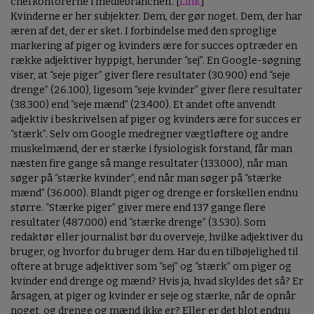
chefkontorerne i mediebranchen’. [
Link
]
Kvinderne er her subjekter. Dem, der gør noget. Dem, der har
æren af det, der er sket. I forbindelse med den sproglige
markering af piger og kvinders ære for succes optræder en
række adjektiver hyppigt, herunder “sej”. En Google-søgning
viser, at “seje piger” giver flere resultater (30.900) end “seje
drenge” (26.100), ligesom “seje kvinder” giver flere resultater
(38.300) end “seje mænd” (23.400). Et andet ofte anvendt
adjektiv i beskrivelsen af piger og kvinders ære for succes er
“stærk”. Selv om Google medregner vægtløftere og andre
muskelmænd, der er stærke i fysiologisk forstand, får man
næsten fire gange så mange resultater (133.000), når man
søger på “stærke kvinder”, end når man søger på “stærke
mænd” (36.000). Blandt piger og drenge er forskellen endnu
større. “Stærke piger” giver mere end 137 gange flere
resultater (487.000) end “stærke drenge” (3.530). Som
redaktør eller journalist bør du overveje, hvilke adjektiver du
bruger, og hvorfor du bruger dem. Har du en tilbøjelighed til
oftere at bruge adjektiver som “sej” og “stærk” om piger og
kvinder end drenge og mænd? Hvis ja, hvad skyldes det så? Er
årsagen, at piger og kvinder er seje og stærke, når de opnår
noget, og drenge og mænd ikke er? Eller er det blot endnu