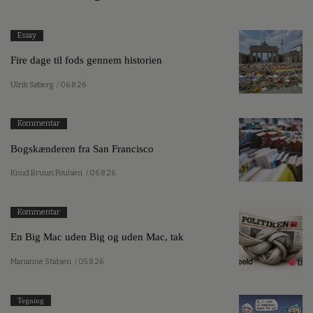
Essay
Fire dage til fods gennem historien
Ulrik Søberg
/ 06.8.26
Kommentar
Bogskænderen fra San Francisco
Knud Bruun Poulsen
/ 06.8.26
Kommentar
En Big Mac uden Big og uden Mac, tak
Marianne Stidsen
/ 05.8.26
Tegning