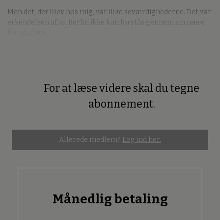
Men det, der blev hos mig, var ikke seværdighederne. Det var
erkendelsen af, at Berlin ikke kan forstås gennem sin nære
fortid alene.
For at læse videre skal du tegne
Premium
abonnement.
Allerede medlem?
Log ind her.
Månedlig betaling