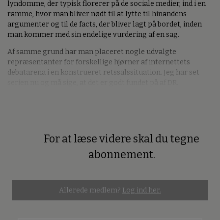
lyndomme, der typisk florerer på de sociale medier, ind i en
ramme, hvor man bliver nødt til at lytte til hinandens
argumenter og til de facts, der bliver lagt på bordet, inden
man kommer med sin endelige vurdering af en sag.
Af samme grund har man placeret nogle udvalgte
repræsentanter for forskellige hjørner af internettets
debatarena i en konstrueret retssalssituation. Jeg har set
serien nu og må sige, at det er godt fundet på af DR.
For at læse videre skal du tegne
Premium
abonnement.
Allerede medlem?
Log ind her.