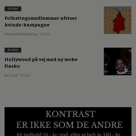
Artikel
Folketingsmedlemmer afviser
kvinde-kampagne
Daniel Holst Pinderup
/ 13.5.26
Artikel
Hollywood på vej med ny woke
fiasko
Jan Lund
/ 17.5.26