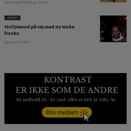
Daniel Holst Pinderup
/ 13.5.26
Artikel
Hollywood på vej med ny woke
fiasko
Jan Lund
/ 17.5.26