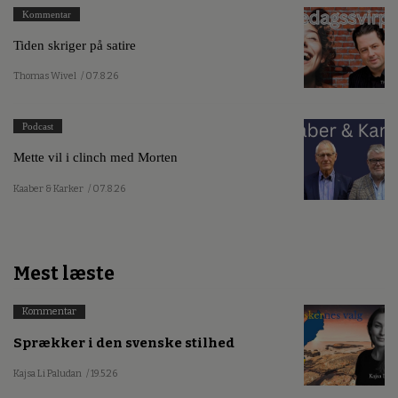
Kommentar
Tiden skriger på satire
Thomas Wivel
/ 07.8.26
Podcast
Mette vil i clinch med Morten
Kaaber & Karker
/ 07.8.26
Mest læste
Kommentar
Sprækker i den svenske stilhed
Kajsa Li Paludan
/ 19.5.26