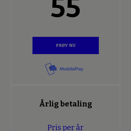
55
PRØV NU
Årlig betaling
Pris per år