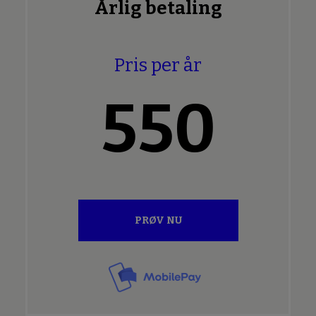
Årlig betaling
Pris per år
550
PRØV NU