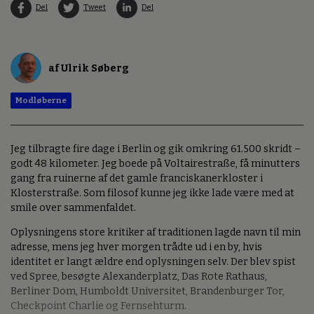
Del
Tweet
Del
af Ulrik Søberg
Modløberne
Jeg tilbragte fire dage i Berlin og gik omkring 61.500 skridt –
godt 48 kilometer. Jeg boede på Voltairestraße, få minutters
gang fra ruinerne af det gamle franciskanerkloster i
Klosterstraße. Som filosof kunne jeg ikke lade være med at
smile over sammenfaldet.
Oplysningens store kritiker af traditionen lagde navn til min
adresse, mens jeg hver morgen trådte ud i en by, hvis
identitet er langt ældre end oplysningen selv. Der blev spist
ved Spree, besøgte Alexanderplatz, Das Rote Rathaus,
Berliner Dom, Humboldt Universitet, Brandenburger Tor,
Checkpoint Charlie og Fernsehturm.