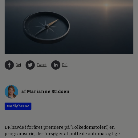
Del
Tweet
Del
af Marianne Stidsen
Modløberne
DR havde i foråret premiere på ”Folkedomstolen”, en
programserie, der forsøger at putte de automatagtige