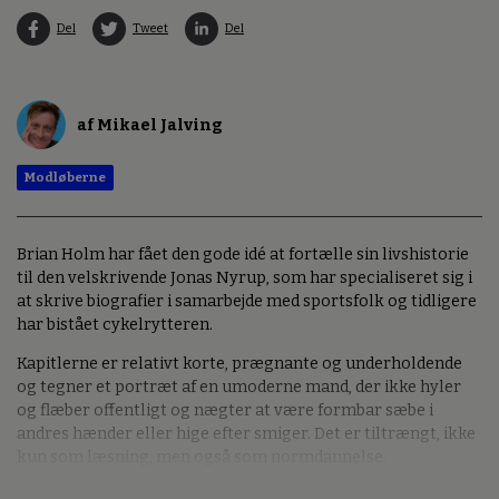
Del
Tweet
Del
af Mikael Jalving
Modløberne
Brian Holm har fået den gode idé at fortælle sin livshistorie
til den velskrivende Jonas Nyrup, som har specialiseret sig i
at skrive biografier i samarbejde med sportsfolk og tidligere
har bistået cykelrytteren.
Kapitlerne er relativt korte, prægnante og underholdende
og tegner et portræt af en umoderne mand, der ikke hyler
og flæber offentligt og nægter at være formbar sæbe i
andres hænder eller hige efter smiger. Det er tiltrængt, ikke
kun som læsning, men også som normdannelse.