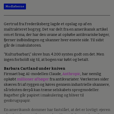
Modløberne
Gertrud fra Frederiksberg lagde et opslag op af en
maltrakteret bogryg. Det var delt fra en amerikansk artikel
om et firma, der har den uvane at opkøbe antikvariske bøger,
fjerner indbindingen og skanner hver eneste side. Til sidst
går de i makulatoren.
“Kulturbarbari,” skrev hun. 4.200 syntes godt om det. Men
ingen forholdt sig til, at bogen var købt og betalt.
Barbara Cartland under kniven
Firmaet bag AI-modellen Claude,
Anthropic
, har nemlig
opkøbt
millioner af bøger
fra antikvariater. Værkernes sider
skæres fri af ryggen og køres gennem industrielle skannere,
så teksten derpå kan træne selskabets sprogmodeller.
Bagefter går papiret i makulering og bliver til
genbrugspapir.
En amerikansk dommer har fastslået, at det er lovligt: ejeren