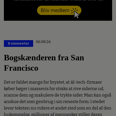
06.08.26
Kommentar
Premium
Bogskænderen fra San
Francisco
Det er faldet mange for brystet, at AI-tech-firmaer
køber bøger i massevis for straks at rive siderne ud,
scanne dem og makulere de trykte sider. Man kan også
anskue det som genbrug i sin reneste form. I stedet
lever teksten nu videre et andet sted som en del af den
hukommelse, millioner af mennesker stiller deres