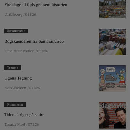
Fire dage til fods gennem historien
Ulrik Søberg
/ 06.8.26
Kommentar
Bogskænderen fra San Francisco
Knud Bruun Poulsen
/ 06.8.26
Tegning
Ugens Tegning
Niels Thomsen
/ 07.8.26
Kommentar
Tiden skriger på satire
Thomas Wivel
/ 07.8.26