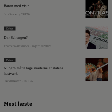
Baron med visir
Lars Kaaber
/ 09.8.26
Debat
Dør Schengen?
Thorbern Alexander Klingert
/ 09.8.26
Debat
Ni børn måtte tage skaderne af statens
hastværk
David Klausen
/ 09.8.26
Mest læste