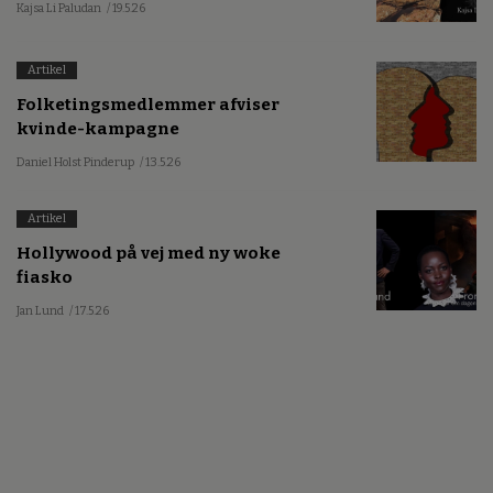
Kajsa Li Paludan
/ 19.5.26
Artikel
Folketingsmedlemmer afviser
kvinde-kampagne
Daniel Holst Pinderup
/ 13.5.26
Artikel
Hollywood på vej med ny woke
fiasko
Jan Lund
/ 17.5.26