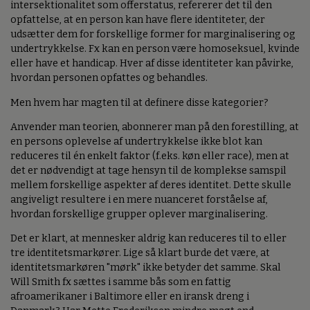
intersektionalitet som offerstatus, refererer det til den
opfattelse, at en person kan have flere identiteter, der
udsætter dem for forskellige former for marginalisering og
undertrykkelse. Fx kan en person være homoseksuel, kvinde
eller have et handicap. Hver af disse identiteter kan påvirke,
hvordan personen opfattes og behandles.
Men hvem har magten til at definere disse kategorier?
Anvender man teorien, abonnerer man på den forestilling, at
en persons oplevelse af undertrykkelse ikke blot kan
reduceres til én enkelt faktor (f.eks. køn eller race), men at
det er nødvendigt at tage hensyn til de komplekse samspil
mellem forskellige aspekter af deres identitet. Dette skulle
angiveligt resultere i en mere nuanceret forståelse af,
hvordan forskellige grupper oplever marginalisering.
Det er klart, at mennesker aldrig kan reduceres til to eller
tre identitetsmarkører. Lige så klart burde det være, at
identitetsmarkøren "mørk" ikke betyder det samme. Skal
Will Smith fx sættes i samme bås som en fattig
afroamerikaner i Baltimore eller en iransk dreng i