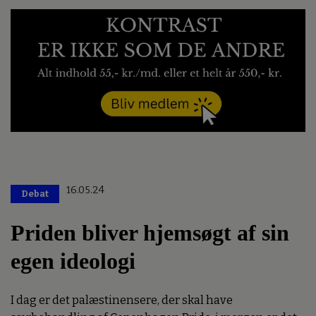
16.05.24
Debat
Priden bliver hjemsøgt af sin
egen ideologi
I dag er det palæstinensere, der skal have