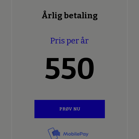
Årlig betaling
Pris per år
550
PRØV NU