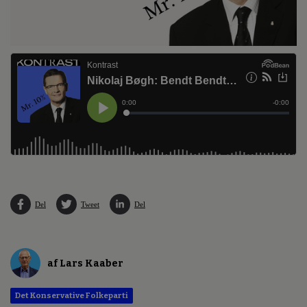
Del
Tweet
Del
af Lars Kaaber
Det Konservative Folkeparti