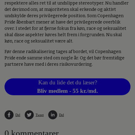
respektere alles ret til at undslippe stereotyper. Nu handler
det derimod om, at majoriteten skal erkende og aktivt
undskylde deres privilegerede position. Som Copenhagen
Pride åbenbart mener at have det privilegerede overblik
over. I stedet for at fjerne fokus fra køn, race og seksualitet
skal disse aspekter køres helt frem i forgrunden. Nu skal
køn, race og seksualitet være alt.
Før denne radikalisering tages af bordet, vil Copenhagen
Pride ende samme sted om nogle år. Og det bør fremtidige
partnere have med i deres risikovurdering.
Kan du lide det du læser?
Bliv medlem - 55 kr./md.
Del
Tweet
Del
0 kommentarer