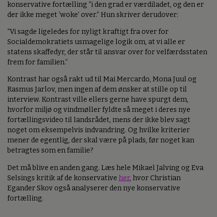
konservative fortælling “i den grad er værdiladet, og den er
der ikke meget ‘woke’ over.” Hun skriver derudover:
“Vi sagde ligeledes for nyligt kraftigt fra over for
Socialdemokratiets usmagelige logik om, at vi alle er
statens skaffedyr, der står til ansvar over for velfærdsstaten
frem for familien.”
Kontrast har også rakt ud til Mai Mercardo, Mona Juul og
Rasmus Jarlov, men ingen af dem ønsker at stille op til
interview. Kontrast ville ellers gerne have spurgt dem,
hvorfor miljø og vindmøller fyldte så meget i deres nye
fortællingsvideo til landsrådet, mens der ikke blev sagt
noget om eksempelvis indvandring. Og hvilke kriterier
mener de egentlig, der skal være på plads, før noget kan
betragtes som en familie?
Det må blive en anden gang. Læs hele Mikael Jalving og Eva
Selsings kritik af de konservative
her
, hvor Christian
Egander Skov også analyserer den nye konservative
fortælling.