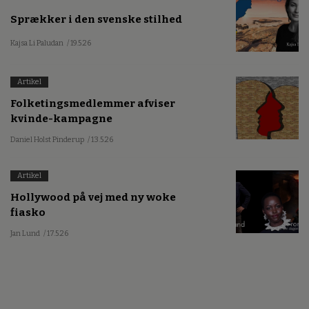
Sprækker i den svenske stilhed
Kajsa Li Paludan
/ 19.5.26
Artikel
Folketingsmedlemmer afviser
kvinde-kampagne
Daniel Holst Pinderup
/ 13.5.26
Artikel
Hollywood på vej med ny woke
fiasko
Jan Lund
/ 17.5.26