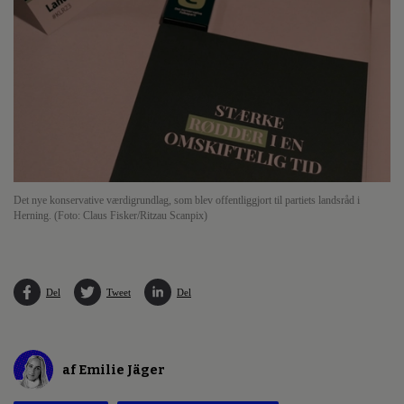
Det nye konservative værdigrundlag, som blev offentliggjort til partiets landsråd i
Herning. (Foto: Claus Fisker/Ritzau Scanpix)
Del
Tweet
Del
af Emilie Jäger