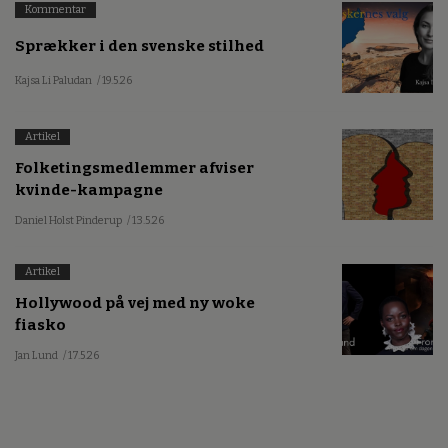
Kommentar
Sprækker i den svenske stilhed
Kajsa Li Paludan
/ 19.5.26
Artikel
Folketingsmedlemmer afviser
kvinde-kampagne
Daniel Holst Pinderup
/ 13.5.26
Artikel
Hollywood på vej med ny woke
fiasko
Jan Lund
/ 17.5.26