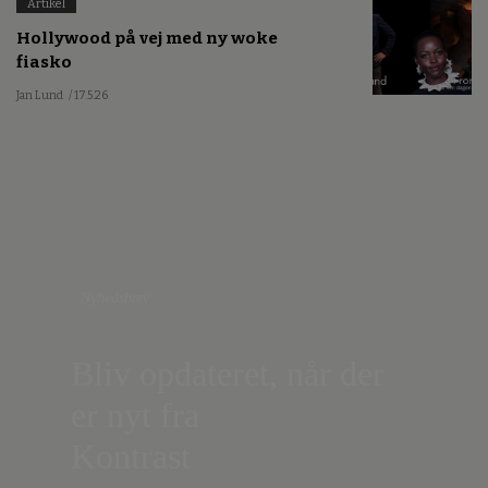
Artikel
Hollywood på vej med ny woke
fiasko
Jan Lund
/ 17.5.26
Nyhedsbrev
Bliv opdateret, når der
er nyt fra
Kontrast