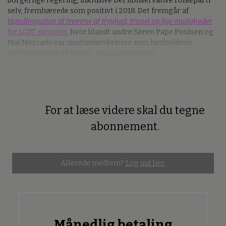
borgerlige regering, inklusive Det Konservative Folkeparti
selv, fremhævede som positivt i 2018. Det fremgår af
Handlingsplan til fremme af tryghed, trivsel og lige muligheder
for LGBT-personer
, hvor blandt andre Søren Pape Poulsen og
Mai Mercado var medunderskrivere som henholdsvis
justitsminister og børne- og socialminister.
For at læse videre skal du tegne
Premium
abonnement.
Allerede medlem?
Log ind her.
Månedlig betaling