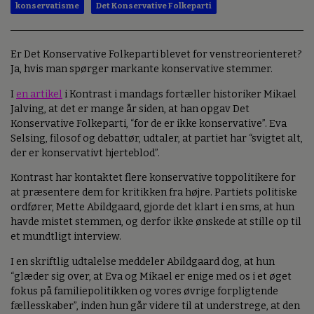
konservatisme
Det Konservative Folkeparti
Er Det Konservative Folkeparti blevet for venstreorienteret?
Ja, hvis man spørger markante konservative stemmer.
I
en artikel
i Kontrast i mandags fortæller historiker Mikael
Jalving, at det er mange år siden, at han opgav Det
Konservative Folkeparti, “for de er ikke konservative”. Eva
Selsing, filosof og debattør, udtaler, at partiet har “svigtet alt,
der er konservativt hjerteblod”.
Kontrast har kontaktet flere konservative toppolitikere for
at præsentere dem for kritikken fra højre. Partiets politiske
ordfører, Mette Abildgaard, gjorde det klart i en sms, at hun
havde mistet stemmen, og derfor ikke ønskede at stille op til
et mundtligt interview.
I en skriftlig udtalelse meddeler Abildgaard dog, at hun
“glæder sig over, at Eva og Mikael er enige med os i et øget
fokus på familiepolitikken og vores øvrige forpligtende
fællesskaber”, inden hun går videre til at understrege, at den