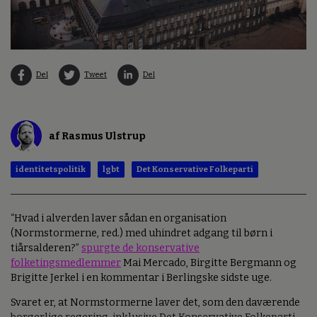
Del
Tweet
Del
af Rasmus Ulstrup
identitetspolitik
lgbt
Det Konservative Folkeparti
“Hvad i alverden laver sådan en organisation
(Normstormerne, red.) med uhindret adgang til børn i
tiårsalderen?”
spurgte de konservative
folketingsmedlemmer
Mai Mercado, Birgitte Bergmann og
Brigitte Jerkel i en kommentar i Berlingske sidste uge.
Svaret er, at Normstormerne laver det, som den daværende