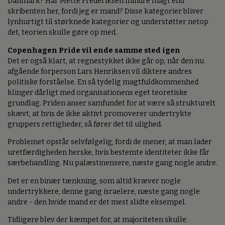
Danmark? Har Mette Frederiksen mindre magt end
skribenten her, fordi jeg er mand? Disse kategorier bliver
lynhurtigt til størknede kategorier og understøtter netop
det, teorien skulle gøre op med.
Copenhagen Pride vil ende samme sted igen
Det er også klart, at regnestykket ikke går op, når den nu
afgående forperson Lars Henriksen vil diktere andres
politiske forståelse. En så tydelig magtfuldkommenhed
klinger dårligt med organisationens eget teoretiske
grundlag. Priden anser samfundet for at være så strukturelt
skævt, at hvis de ikke aktivt promoverer undertrykte
gruppers rettigheder, så fører det til ulighed.
Problemet opstår selvfølgelig, fordi de mener, at man lader
uretfærdigheden herske, hvis bestemte identiteter ikke får
særbehandling. Nu palæstinensere, næste gang nogle andre.
Det er en binær tænkning, som altid kræver nogle
undertrykkere, denne gang israelere, næste gang nogle
andre - den hvide mand er det mest slidte eksempel.
Tidligere blev der kæmpet for, at majoriteten skulle