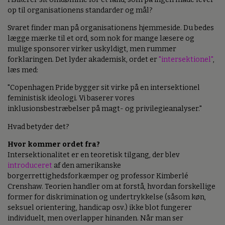
op til organisationens standarder og mål?
Svaret finder man på organisationens hjemmeside. Du bedes
lægge mærke til et ord, som nok for mange læsere og
mulige sponsorer virker uskyldigt, men rummer
forklaringen. Det lyder akademisk, ordet er
"intersektionel"
,
læs med:
"Copenhagen Pride bygger sit virke på en intersektionel
feministisk ideologi. Vi baserer vores
inklusionsbestræbelser på magt- og privilegieanalyser."
Hvad betyder det?
Hvor kommer ordet fra?
Intersektionalitet er en teoretisk tilgang, der blev
introduceret
af den amerikanske
borgerrettighedsforkæmper og professor Kimberlé
Crenshaw. Teorien handler om at forstå, hvordan forskellige
former for diskrimination og undertrykkelse (såsom køn,
seksuel orientering, handicap osv.) ikke blot fungerer
individuelt, men overlapper hinanden. Når man ser