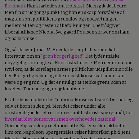
Burnham
. Han startede som trotskist. Siden gik det bedre.
Men fra sit udgangspunkt tog han en skarp forståelse af
magten som politikkens grundlov og modsætningen
mellem eliten og resten af befolkningen. Chefrådgiver i
Liberal Alliance Nicolai Svejgaard Poulsen skriver om ham
og hans tanker.
Og så skriver Jonas M. Hoeck, der er ph.d.-stipendiat i
litteratur, om en
”grøn borgerlighed”.
Det lyder måske
uhyggeligt for nogle af Kontrasts læsere. Men der er næppe
tvivl om, at de korslagte armes politik har udspillet sin rolle
her. Borgerligheden og ikke mindst konservatismen kan
være og er grøn. Og det er muligt at tænke grønt uden at
kvæles i Thunberg og miljøfanatisme.
Et af tidens modeord er ”nationalkonservatisme”. Det har jeg
selv et horn i siden på. Men det rejser under alle
omstændigheder et ret interessant historisk spørgsmål, for
hvordan blev konservatismen overhovedet national?
Oprindelig var den jo det modsatte. Barer se den aktuelle
film om Napoleon. Spørgsmålet rejser historiker, ph.d. Jens
Wendel-Hansen. Han er i øvrigt også redaktør ved