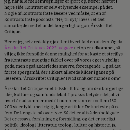
jeg, når alle mellemregninger er gjort op, bærer hjertet i
højre side. Kontrast er selv et lysende eksempel på det.
Nogle af Kontrasts faste læsere ved måske, at en af
Kontrasts faste podcasts, ”Nej til nyt,” laves i et tæt
samarbejde med et andet borgerligt organ, Årsskriftet
Critique.
Her er jeg selv redaktør, ja eller i hvert fald en af dem. Og da
Årsskriftet Critiques 2023-udgave
netop er udkommet, så
vil jeg ikke forspilde denne mulighed for at kaste et strejflys
fra Kontrasts mægtige fakkel over på vores eget virkeligt
gode, men også anderledes snævre, foretagende. Og så det
første spørgsmål, der sikkert allerede kilder i ganen på
læseren: ”Årsskriftet Critique? Hvad snakker manden om?”
Årsskriftet Critique er et tidsskrift fra og om den borgerlige
idé-, kultur- og samfundsdebat. I praksis betyder det, at vi
hvert år udkommer med ét nummer, som er mellem 150-
200 sider fyldt med rigtig lange artikler. De korteste på ca.
fem. De længste på over tyve. Så det er altså den boldgade.
Det er essays, forskning og formidling, og det er særligt
politik, ideologi, litteratur, teologi, kultur og historie. Ja,