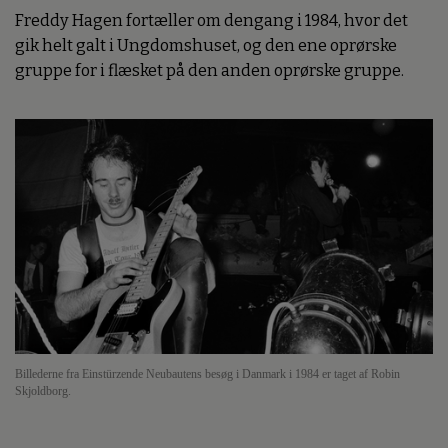
Freddy Hagen fortæller om dengang i 1984, hvor det
gik helt galt i Ungdomshuset, og den ene oprørske
gruppe for i flæsket på den anden oprørske gruppe.
Billederne fra Einstürzende Neubautens besøg i Danmark i 1984 er taget af Robin
Skjoldborg.