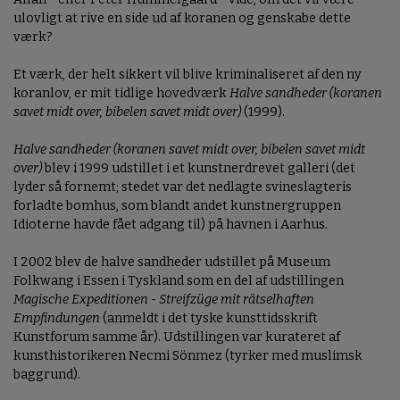
ulovligt at rive en side ud af koranen og genskabe dette
værk?
Et værk, der helt sikkert vil blive kriminaliseret af den ny
koranlov, er mit tidlige hovedværk
Halve sandheder (koranen
savet midt over, bibelen savet midt over)
(1999).
Halve sandheder (koranen savet midt over, bibelen savet midt
over)
blev i 1999 udstillet i et kunstnerdrevet galleri (det
lyder så fornemt; stedet var det nedlagte svineslagteris
forladte bomhus, som blandt andet kunstnergruppen
Idioterne havde fået adgang til) på havnen i Aarhus.
I 2002 blev de halve sandheder udstillet på Museum
Folkwang i Essen i Tyskland som en del af udstillingen
Magische Expeditionen - Streifzüge mit rätselhaften
Empfindungen
(anmeldt i det tyske kunsttidsskrift
Kunstforum samme år). Udstillingen var kurateret af
kunsthistorikeren Necmi Sönmez (tyrker med muslimsk
baggrund).