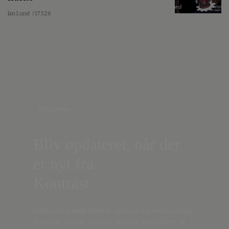
Jan Lund
/ 17.5.26
Nyhedsbrev
Bliv opdateret, når der
er nyt fra
Kontrast
Indtast din
e-mail-adresse,
og få nyt fra det borgerlige
Danmark, artikler, analyser, debatter, anmeldelser og