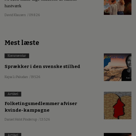
hastværk
David Klausen
/ 09.8.26
Mest læste
Kommentar
Sprækker i den svenske stilhed
Kajsa Li Paludan
/ 19.5.26
Artikel
Folketingsmedlemmer afviser
kvinde-kampagne
Daniel Holst Pinderup
/ 13.5.26
Artikel