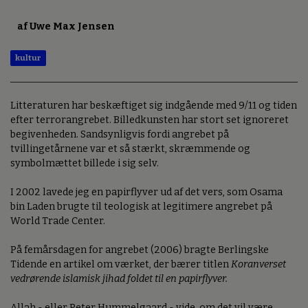
af Uwe Max Jensen
kultur
Litteraturen har beskæftiget sig indgående med 9/11 og tiden
efter terrorangrebet. Billedkunsten har stort set ignoreret
begivenheden. Sandsynligvis fordi angrebet på
tvillingetårnene var et så stærkt, skræmmende og
symbolmættet billede i sig selv.
I 2002 lavede jeg en papirflyver ud af det vers, som Osama
bin Laden brugte til teologisk at legitimere angrebet på
World Trade Center.
På femårsdagen for angrebet (2006) bragte Berlingske
Tidende en artikel om værket, der bærer titlen
Koranverset
vedrørende islamisk jihad foldet til en papirflyver.
Allah - eller Peter Hummelgaard - vide, om det vil være