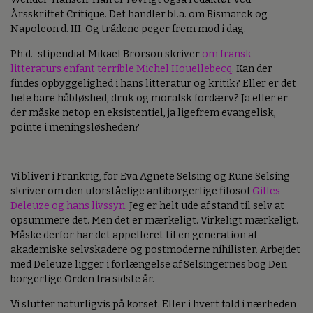
Årsskriftet Critique. Det handler bl.a. om Bismarck og
Napoleon d. III. Og trådene peger frem mod i dag.
Ph.d.-stipendiat Mikael Brorson skriver
om fransk
litteraturs enfant terrible Michel Houellebecq
. Kan der
findes opbyggelighed i hans litteratur og kritik? Eller er det
hele bare håbløshed, druk og moralsk fordærv? Ja eller er
der måske netop en eksistentiel, ja ligefrem evangelisk,
pointe i meningsløsheden?
Vi bliver i Frankrig, for Eva Agnete Selsing og Rune Selsing
skriver om den uforståelige antiborgerlige filosof
Gilles
Deleuze og hans livssyn
. Jeg er helt ude af stand til selv at
opsummere det. Men det er mærkeligt. Virkeligt mærkeligt.
Måske derfor har det appelleret til en generation af
akademiske selvskadere og postmoderne nihilister. Arbejdet
med Deleuze ligger i forlængelse af Selsingernes bog Den
borgerlige Orden fra sidste år.
Vi slutter naturligvis på korset. Eller i hvert fald i nærheden