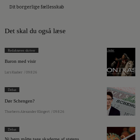
Dit borgerlige fællesskab
Det skal du også læse
Redaktøren skriver
Baron med visir
Lars Kaaber
/ 09.8.26
Debat
Dør Schengen?
Thorbern Alexander Klingert
/ 09.8.26
Debat
Ni børn måtte tage skaderne af statens