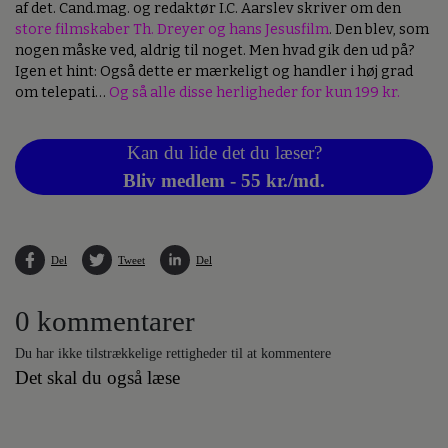
af det. Cand.mag. og redaktør I.C. Aarslev skriver om den
store filmskaber Th. Dreyer og hans Jesusfilm
. Den blev, som
nogen måske ved, aldrig til noget. Men hvad gik den ud på?
Igen et hint: Også dette er mærkeligt og handler i høj grad
om telepati…
Og så alle disse herligheder for kun 199 kr.
Kan du lide det du læser?
Bliv medlem - 55 kr./md.
Del
Tweet
Del
0 kommentarer
Du har ikke tilstrækkelige rettigheder til at kommentere
Det skal du også læse