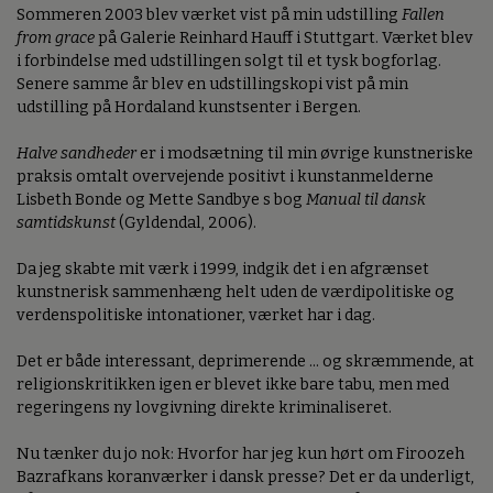
Sommeren 2003 blev værket vist på min udstilling
Fallen
from grace
på Galerie Reinhard Hauff i Stuttgart. Værket blev
i forbindelse med udstillingen solgt til et tysk bogforlag.
Senere samme år blev en udstillingskopi vist på min
udstilling på Hordaland kunstsenter i Bergen.
Halve sandheder
er i modsætning til min øvrige kunstneriske
praksis omtalt overvejende positivt i kunstanmelderne
Lisbeth Bonde og Mette Sandbye s bog
Manual til dansk
samtidskunst
(Gyldendal, 2006).
Da jeg skabte mit værk i 1999, indgik det i en afgrænset
kunstnerisk sammenhæng helt uden de værdipolitiske og
verdenspolitiske intonationer, værket har i dag.
Det er både interessant, deprimerende ... og skræmmende, at
religionskritikken igen er blevet ikke bare tabu, men med
regeringens ny lovgivning direkte kriminaliseret.
Nu tænker du jo nok: Hvorfor har jeg kun hørt om Firoozeh
Bazrafkans koranværker i dansk presse? Det er da underligt,