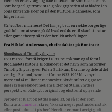
Men! Det er selvfølgelig ikke tilfældet for Kontrasts læsere.
Som borgerlige tror vi stadig på vigtigheden af at bladre i en
bogs knitrende sider og på den kulturelle dannelse, som
følger heraf.
Så
hvad
bør man læse? Det har jeg bedt en række borgerlige
godtfolk om at svare på. Så hvad end du er til skønlitteratur
eller game theory, så er der her lidt anbefalinger.
Fra Mikkel Andersson, chefredaktør på Kontrast:
Bloodlands
af Timothy Snyder:
Hvis man vil forstå krigen i Ukraine, må man også forstå
Blodlandets historie. Blodlandet er det navn, som historiker
Timothy Snyder giver Polen, Baltikum, Ukraine og dele af det
vestlige Rusland, hvor der i årene 1933-1945 blev myrdet
mere end 14 millioner mennesker. Skudt, sultet og gasset
ihjel i grænselandet mellem Hitler og Stalin. Snyders
perspektiv er både dybt originalt og ekstremt oplysende.
Sproget er klart og lettilgængeligt, og så er der, som
Kontrasts
anmelder
skrev, “ikke så meget postmodernistisk
eller postkolonialt pis her”. Herefter er man i øvrigt godt