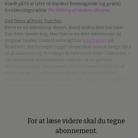
klædt på til at lytte til Snyders fremragende (og gratis)
forelæsningsrække
The Making of Modern Ukraine
.
End Times
af Peter Turchin:
Dette er en anbefaling ubeset, da jeg endnu ikke har læst
Turchins nyeste bog. Men han er en dybt interessant og
original tænker (som vi selvsagt har
interviewet
på
Kontrast), der forsøger noget så sjældent som at bruge data
til at analysere og forudsige de helt store linjer i historien. I
sin nyeste bog argumenterer han for, at en pervers
‘velstandspumpe’ kombineret med en overproduktion af
eliter har gjort Vesten generelt og USA i særdeleshed
ustabilt. Jeg ved ikke, om han har ret, men jeg satser på at
finde ud af det hen over sommeren.
For at læse videre skal du tegne
Premium
abonnement.