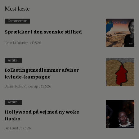
Mest læste
Kommentar
Sprækker i den svenske stilhed
Kajsa Li Paludan
/ 19.5.26
Artikel
Folketingsmedlemmer afviser
kvinde-kampagne
Daniel Holst Pinderup
/ 13.5.26
Artikel
Hollywood på vej med ny woke
fiasko
Jan Lund
/ 17.5.26