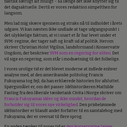
faktisk særligt alt muligt – så længe det ikke knytter sig til
det dagsaktuelle. Dertil er vores redaktion simpelthen for
langsom.
Men lad mig skære igennem og straks nå til indholdet i årets
udgave. Vi kan næsten ikke undlade at tage udgangspunkt i
det ulykkelige faktum, at vi i snart et år har levet under et
SVM-regime, der tager saft og kraft ud af politik. Herom
skriver Christian Holst Vigilius, landsformand i Konservativ
Ungdom, der beskriver
SVM som en regering for eliten.
Det
vil sige en regering, som står i modsætning til det folkelige.
I vores urolige tid er det blevet moderne at indlede enhver
analyse med, at den amerikanske politolog Francis
Fukuyama tog fejl, da han erklærede historien for afsluttet.
Spørgsmålet er, om det passer. Idéhistorikeren Mathilde
Fasting fra den liberale tænketank Civita i Norge skriver om
Francis Fukuyamas idéer og ikke mindst, hvordan de
forholder sig til vores nye virkelighed
. Den prisbelønnede
idéhistoriker er blandt andet forfatter til en samtalebog med
Fukuyama, der er oversat til flere sprog.
En anden tænker til vores tid er
den konservative James