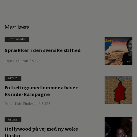
Mest læste
Kommentar
Sprækker i den svenske stilhed
Kajsa Li Paludan
/ 19.5.26
Artikel
Folketingsmedlemmer afviser
kvinde-kampagne
Daniel Holst Pinderup
/ 13.5.26
Artikel
Hollywood på vej med ny woke
fiasko