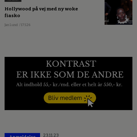
Hollywood på vej med ny woke
fiasko
Jan Lund
/ 17.5.26
23.11.23
Anmeldelse