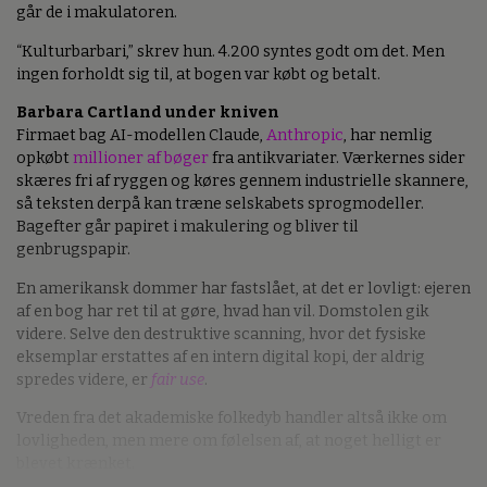
går de i makulatoren.
“Kulturbarbari,” skrev hun. 4.200 syntes godt om det. Men
ingen forholdt sig til, at bogen var købt og betalt.
Barbara Cartland under kniven
Firmaet bag AI-modellen Claude,
Anthropic
, har nemlig
opkøbt
millioner af bøger
fra antikvariater. Værkernes sider
skæres fri af ryggen og køres gennem industrielle skannere,
så teksten derpå kan træne selskabets sprogmodeller.
Bagefter går papiret i makulering og bliver til
genbrugspapir.
En amerikansk dommer har fastslået, at det er lovligt: ejeren
af en bog har ret til at gøre, hvad han vil. Domstolen gik
videre. Selve den destruktive scanning, hvor det fysiske
eksemplar erstattes af en intern digital kopi, der aldrig
spredes videre, er
fair use
.
Vreden fra det akademiske folkedyb handler altså ikke om
lovligheden, men mere om følelsen af, at noget helligt er
blevet krænket.