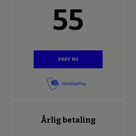
55
PRØV NU
Årlig betaling