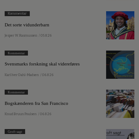
Kommentar
Det sorte vidunderbarn
Jesper W. Rasmussen
/ 05.8.26
Kommentar
Svensmarks forskning skal videreføres
Karl Iver Dahl-Madsen
/ 06.8.26
Kommentar
Bogskænderen fra San Francisco
Knud Bruun Poulsen
/ 06.8.26
Groft sagt