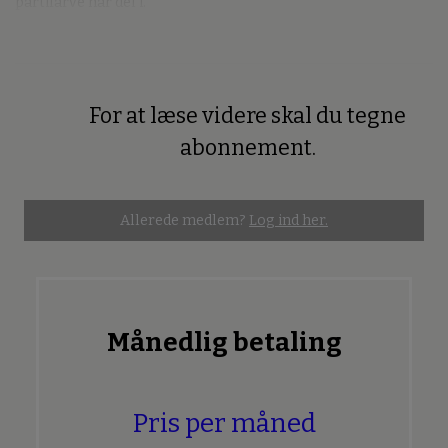
partifarve har del i.
For at læse videre skal du tegne
Premium
abonnement.
Allerede medlem?
Log ind her.
Månedlig betaling
Pris per måned