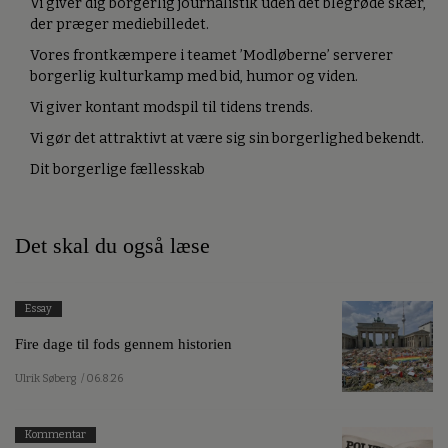
Vi giver dig borgerlig journalistik uden det blegrøde skær,
der præger mediebilledet.
Vores frontkæmpere i teamet ’Modløberne’ serverer
borgerlig kulturkamp med bid, humor og viden.
Vi giver kontant modspil til tidens trends.
Vi gør det attraktivt at være sig sin borgerlighed bekendt.
Dit borgerlige fællesskab
Det skal du også læse
Essay
Fire dage til fods gennem historien
Ulrik Søberg
/ 06.8.26
Kommentar