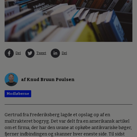
Del
Tweet
Del
af Knud Bruun Poulsen
Modløberne
Gertrud fra Frederiksberg lagde et opslag op af en
maltrakteret bogryg. Det var delt fra en amerikansk artikel
om et firma, der har den uvane at opkøbe antikvariske bøger,
fjerner indbindingen og skanner hver eneste side. Til sidst