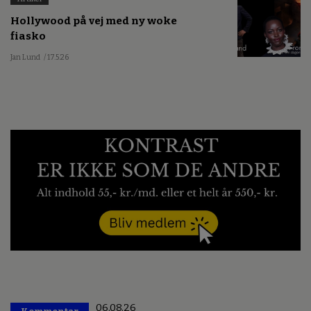
Hollywood på vej med ny woke
fiasko
Jan Lund
/ 17.5.26
06.08.26