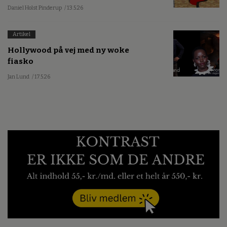
Daniel Holst Pinderup
/ 13.5.26
Artikel
Hollywood på vej med ny woke
fiasko
Jan Lund
/ 17.5.26