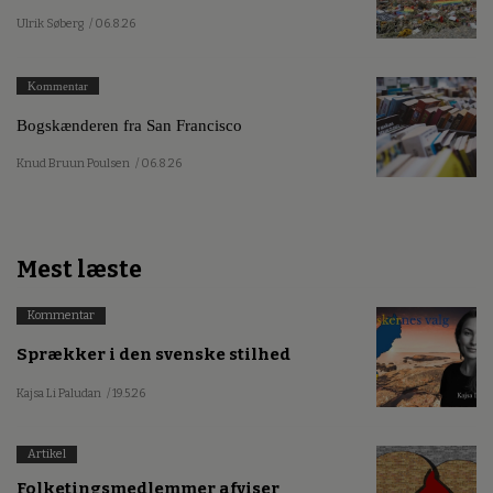
Ulrik Søberg
/ 06.8.26
Kommentar
Bogskænderen fra San Francisco
Knud Bruun Poulsen
/ 06.8.26
Mest læste
Kommentar
Sprækker i den svenske stilhed
Kajsa Li Paludan
/ 19.5.26
Artikel
Folketingsmedlemmer afviser