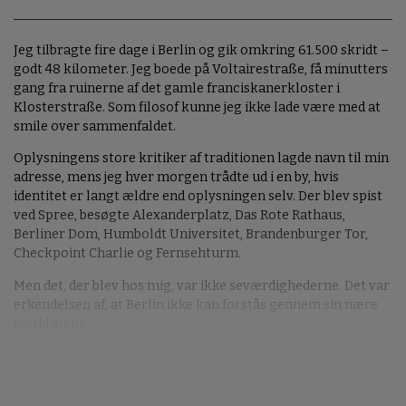
Jeg tilbragte fire dage i Berlin og gik omkring 61.500 skridt –
godt 48 kilometer. Jeg boede på Voltairestraße, få minutters
gang fra ruinerne af det gamle franciskanerkloster i
Klosterstraße. Som filosof kunne jeg ikke lade være med at
smile over sammenfaldet.
Oplysningens store kritiker af traditionen lagde navn til min
adresse, mens jeg hver morgen trådte ud i en by, hvis
identitet er langt ældre end oplysningen selv. Der blev spist
ved Spree, besøgte Alexanderplatz, Das Rote Rathaus,
Berliner Dom, Humboldt Universitet, Brandenburger Tor,
Checkpoint Charlie og Fernsehturm.
Men det, der blev hos mig, var ikke seværdighederne. Det var
erkendelsen af, at Berlin ikke kan forstås gennem sin nære
fortid alene.