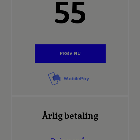
55
PRØV NU
Årlig betaling