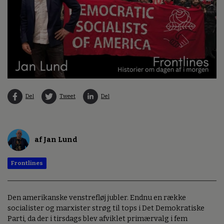
Del
Tweet
Del
af Jan Lund
Frontlines
Den amerikanske venstrefløj jubler. Endnu en række
socialister og marxister strøg til tops i Det Demokratiske
Parti, da der i tirsdags blev afviklet primærvalg i fem