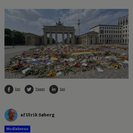
Del
Tweet
Del
af Ulrik Søberg
Modløberne