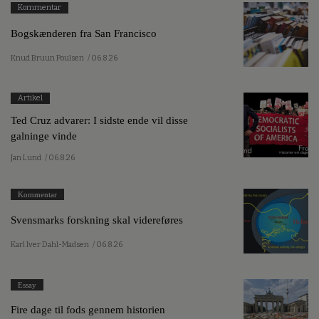
Kommentar
Bogskænderen fra San Francisco
Knud Bruun Poulsen
/ 06.8.26
Artikel
Ted Cruz advarer: I sidste ende vil disse
galninge vinde
Jan Lund
/ 06.8.26
Kommentar
Svensmarks forskning skal videreføres
Karl Iver Dahl-Madsen
/ 06.8.26
Essay
Fire dage til fods gennem historien