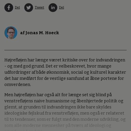
Del
Tweet
Del
af Jonas M. Hoeck
Højrefløjen har længe været kritiske over for indvandringen
- og med god grund. Det er velbeskrevet, hvor mange
udfordringer af både økonomisk, social og kulturel karakter
det har medført for de vestlige samfund at åbne portene for
omverdenen.
Men højrefløjen har også alt for længe set sig blind på
venstrefløjens naive humanisme og åbenhjertede politik og
glemt, at grunden til indvandringen ikke bare skyldes
ideologiske fejlskud fra venstrefløjen, men også er relateret
til to tendenser, som er fulgt med den moderne udvikling, og
som alle moderne mennesker på tværs af ideologi og