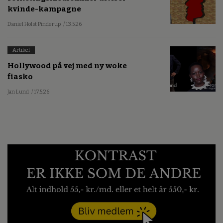
kvinde-kampagne
Daniel Holst Pinderup
/ 13.5.26
Artikel
Hollywood på vej med ny woke
fiasko
Jan Lund
/ 17.5.26