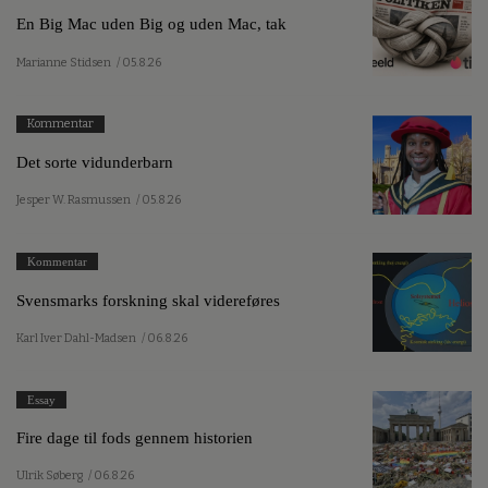
En Big Mac uden Big og uden Mac, tak
Marianne Stidsen
/ 05.8.26
Kommentar
Det sorte vidunderbarn
Jesper W. Rasmussen
/ 05.8.26
Kommentar
Svensmarks forskning skal videreføres
Karl Iver Dahl-Madsen
/ 06.8.26
Essay
Fire dage til fods gennem historien
Ulrik Søberg
/ 06.8.26