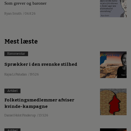
Som grever og baroner
Ryan Smith
/ 06.8.26
Mest læste
Kommentar
Sprækker i den svenske stilhed
Kajsa Li Paludan
/ 19.5.26
Artikel
Folketingsmedlemmer afviser
kvinde-kampagne
Daniel Holst Pinderup
/ 13.5.26
Artikel