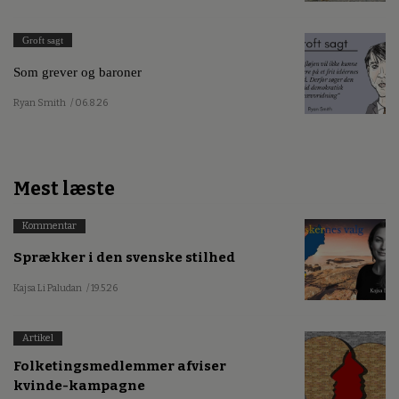
Groft sagt
Som grever og baroner
Ryan Smith
/ 06.8.26
Mest læste
Kommentar
Sprækker i den svenske stilhed
Kajsa Li Paludan
/ 19.5.26
Artikel
Folketingsmedlemmer afviser
kvinde-kampagne