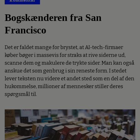
Kommentar
Premium
Bogskænderen fra San
Francisco
Det er faldet mange for brystet, at AI-tech-firmaer
køber bøger i massevis for straks at rive siderne ud,
scanne dem og makulere de trykte sider. Man kan også
anskue det som genbrug i sin reneste form. I stedet
lever teksten nu videre et andet sted som en del af den
hukommelse, millioner af mennesker stiller deres
spørgsmål til.