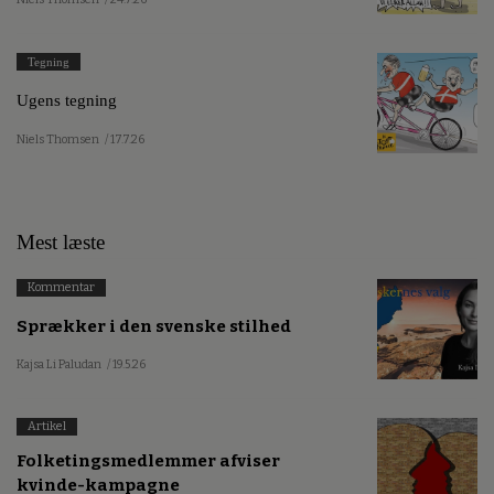
Tegning
Ugens tegning
Niels Thomsen
/ 17.7.26
Mest læste
Kommentar
Sprækker i den svenske stilhed
Kajsa Li Paludan
/ 19.5.26
Artikel
Folketingsmedlemmer afviser
kvinde-kampagne