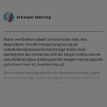
af Kasper Støvring
Maj er overflodens måned. Den blomstrer ikke, den
eksploderer. Overalt trænger pragten sig på:
rododendronplantens blomstertunge klaser mod
mørkegrønt løv, syrenernes duft der bølger i luften som en
uimodståelig bejlen, guldregnen der hænger sine prangende,
gule klaser over alt, hvad den kan nå.
Der er noget fyrstelig ødselt over denne blomstring, noget,
der synes at trodse enhver fornuftig forklaring. Hvorfor så
mange arter? Hvorfor denne overflod?