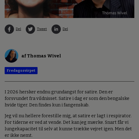
Del
Tweet
Del
af Thomas Wivel
Fredagssvirpet
I 2026 hersker endnu grundangst for satire. Den er
forsvundet fra vildnisset. Satire i dag er som den bengalske
hvide tiger. Den findes kun i fangenskab.
Jeg vil nu hellere forestille mig, at satire er lagt i respirator.
For tiderne er ved at vende. Det kan jeg mærke. Snart får vi
lungekapacitet til selv at kunne trække vejret igen. Men det
er ikke nemt.