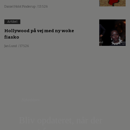
Daniel Holst Pinderup
/ 13.5.26
Artikel
Hollywood på vej med ny woke
fiasko
Jan Lund
/ 17.5.26
Nyhedsbrev
Bliv opdateret, når der