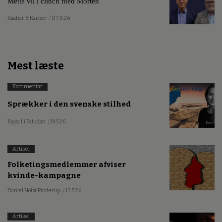
Mette vil i clinch med Morten
Kaaber & Karker
/ 07.8.26
Mest læste
Kommentar
Sprækker i den svenske stilhed
Kajsa Li Paludan
/ 19.5.26
Artikel
Folketingsmedlemmer afviser
kvinde-kampagne
Daniel Holst Pinderup
/ 13.5.26
Artikel