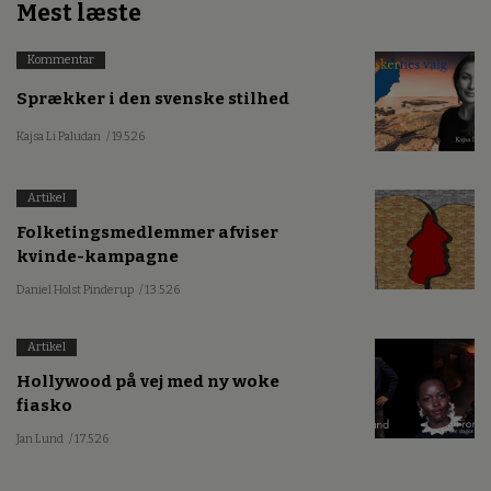
Mest læste
Kommentar
Sprækker i den svenske stilhed
Kajsa Li Paludan
/ 19.5.26
Artikel
Folketingsmedlemmer afviser
kvinde-kampagne
Daniel Holst Pinderup
/ 13.5.26
Artikel
Hollywood på vej med ny woke
fiasko
Jan Lund
/ 17.5.26