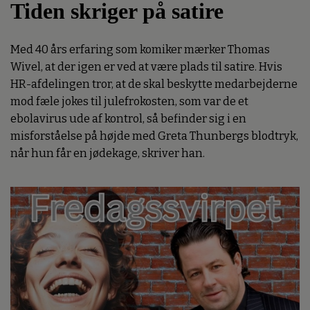
Tiden skriger på satire
Med 40 års erfaring som komiker mærker Thomas
Wivel, at der igen er ved at være plads til satire. Hvis
HR-afdelingen tror, at de skal beskytte medarbejderne
mod fæle jokes til julefrokosten, som var de et
ebolavirus ude af kontrol, så befinder sig i en
misforståelse på højde med Greta Thunbergs blodtryk,
når hun får en jødekage, skriver han.