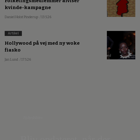
Folketingsmedlemmer afviser
kvinde-kampagne
Daniel Holst Pinderup
/ 13.5.26
Artikel
Hollywood på vej med ny woke
fiasko
Jan Lund
/ 17.5.26
Nyhedsbrev
Bliv opdateret, når der