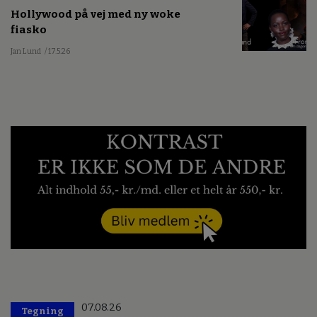
Hollywood på vej med ny woke
fiasko
Jan Lund
/ 17.5.26
07.08.26
Tegning