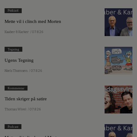
Podcast
Mette vil i clinch med Morten
Kaaber & Karker
/ 07.8.26
Tegning
Ugens Tegning
Niels Thomsen
/ 07.8.26
Kommentar
Tiden skriger på satire
Thomas Wivel
/ 07.8.26
Podcast