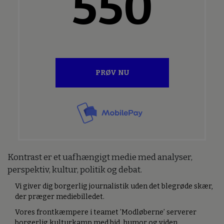
550
PRØV NU
Kontrast er et uafhængigt medie med analyser,
perspektiv, kultur, politik og debat.
Vi giver dig borgerlig journalistik uden det blegrøde skær,
der præger mediebilledet.
Vores frontkæmpere i teamet ’Modløberne’ serverer
borgerlig kulturkamp med bid, humor og viden.