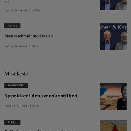
ad
Kaaber & Karker
/ 17.6.26
Podcast
Messerschmidt mod resten
Kaaber & Karker
/ 10.6.26
Mest læste
Kommentar
Sprækker i den svenske stilhed
Kajsa Li Paludan
/ 19.5.26
Artikel