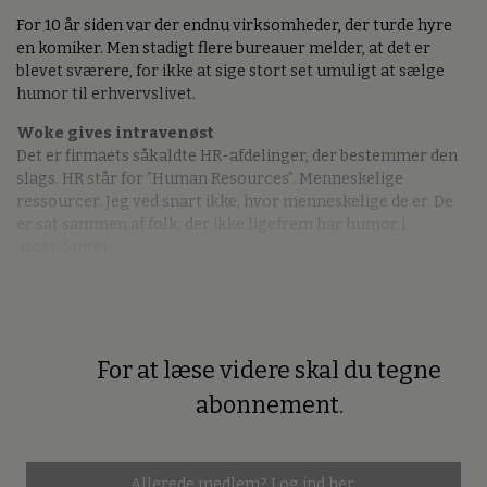
For 10 år siden var der endnu virksomheder, der turde hyre
en komiker. Men stadigt flere bureauer melder, at det er
blevet sværere, for ikke at sige stort set umuligt at sælge
humor til erhvervslivet.
Woke gives intravenøst
Det er firmaets såkaldte HR-afdelinger, der bestemmer den
slags. HR står for ”Human Resources”. Menneskelige
ressourcer. Jeg ved snart ikke, hvor menneskelige de er. De
er sat sammen af folk, der ikke ligefrem har humor i
ascendanten.
For at læse videre skal du tegne
Premium
abonnement.
Allerede medlem?
Log ind her.