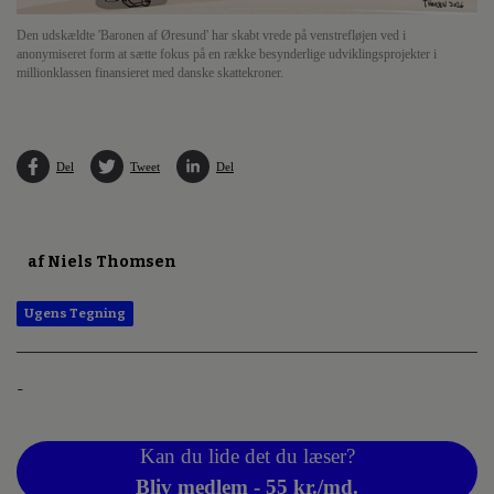
Den udskældte 'Baronen af Øresund' har skabt vrede på venstrefløjen ved i
anonymiseret form at sætte fokus på en række besynderlige udviklingsprojekter i
millionklassen finansieret med danske skattekroner.
Del
Tweet
Del
af Niels Thomsen
Ugens Tegning
-
Kan du lide det du læser?
Bliv medlem - 55 kr./md.