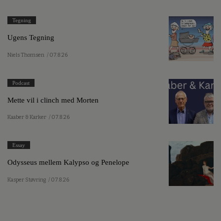
Tegning
Ugens Tegning
Niels Thomsen
/ 07.8.26
Podcast
Mette vil i clinch med Morten
Kaaber & Karker
/ 07.8.26
Essay
Odysseus mellem Kalypso og Penelope
Kasper Støvring
/ 07.8.26