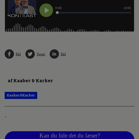
Del
Tweet
Del
af Kaaber & Karker
Kaaber&Karker
-
Kan du lide det du læser?