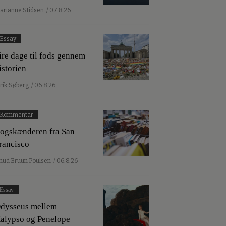
arianne Stidsen
/ 07.8.26
Essay
ire dage til fods gennem
istorien
lrik Søberg
/ 06.8.26
Kommentar
ogskænderen fra San
rancisco
nud Bruun Poulsen
/ 06.8.26
Essay
dysseus mellem
alypso og Penelope