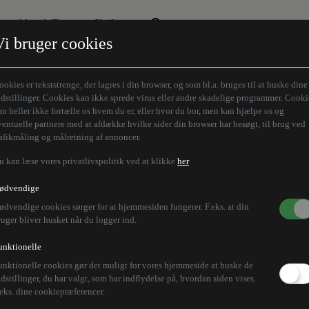
Aktuelt Tema
Skribenter
Vi bruger cookies
Den borgelige brille
Alle vores skribenter
Remigration
Modløberne
ookies er tekststrenge, der lagres i din browser, og som bl.a. bruges til at huske dine
Humaniora forfra
Z-aksen
ndstillinger. Cookies kan ikke sprede virus eller andre skadelige programmer. Cooki
an heller ikke fortælle os hvem du er, eller hvor du bor, men kan hjælpe os og
Store Danskere
ventuelle partnere med at afdække hvilke sider din browser har besøgt, til brug ved
rafikmåling og målretning af annoncer.
u kan læse vores privatlivspolitik ved at klikke
her
ødvendige
ødvendige cookies sørger for at hjemmesiden fungerer. F.eks. at din
ruger bliver husket når du logger ind.
unktionelle
unktionelle cookies gør det muligt for vores hjemmeside at huske de
ndstillinger, du har valgt, som har indflydelse på, hvordan siden vises.
.eks. dine cookiepræferencer.