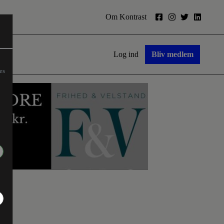
Om Kontrast
Log ind
Bliv medlem
es