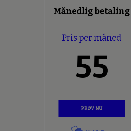
Månedlig betaling
Pris per måned
55
PRØV NU