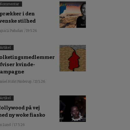
Kommentar
prækker i den
venske stilhed
ajsa Li Paludan
/ 19.5.26
Artikel
olketingsmedlemmer
fviser kvinde-
kampagne
aniel Holst Pinderup
/ 13.5.26
Artikel
ollywood på vej
ed ny woke fiasko
an Lund
/ 17.5.26