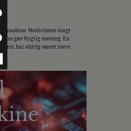
gisk maskine. Medicinens magt
er kun gav flygtig mening. En
tonomi, har aldrig været mere