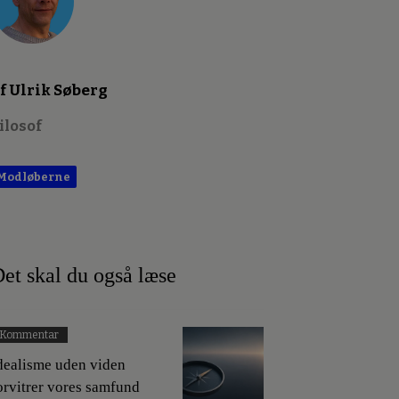
f Ulrik Søberg
ilosof
Modløberne
et skal du også læse
Kommentar
dealisme uden viden
orvitrer vores samfund