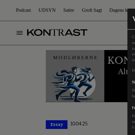
Podcast
UDSYN
Satire
Groft Sagt
Dagens leder
C
i
k
e
t
D
N
N
b
F
F
i
10.04.25
Essay
Premium
F