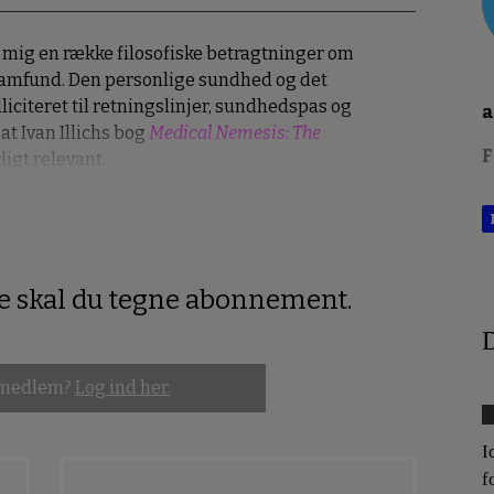
mig en række filosofiske betragtninger om
samfund. Den personlige sundhed og det
liciteret til retningslinjer, sundhedspas og
a
at Ivan Illichs bog
Medical Nemesis: The
F
ligt relevant.
re skal du tegne abonnement.
D
 medlem?
Log ind her.
I
f