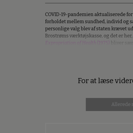
COVID-19-pandemien aktualiserede for 
forholdet mellem sundhed, individ og 
personlige valg blev af staten krævet ud
Brostrøms værktøjskasse, og det er her, 
Expropriation of Health
(1975)
bliver sær
For at læse vide
Premium
Allerede