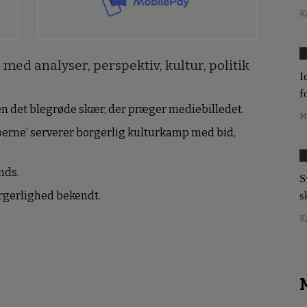
K
med analyser, perspektiv, kultur, politik
I
f
den det blegrøde skær, der præger mediebilledet.
M
erne’ serverer borgerlig kulturkamp med bid,
nds.
S
s
borgerlighed bekendt.
K