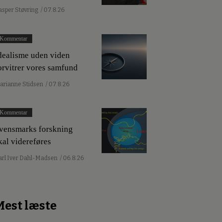
asper Støvring
/ 07.8.26
Kommentar
dealisme uden viden
orvitrer vores samfund
arianne Stidsen
/ 07.8.26
Kommentar
vensmarks forskning
kal videreføres
arl Iver Dahl-Madsen
/ 06.8.26
Mest læste