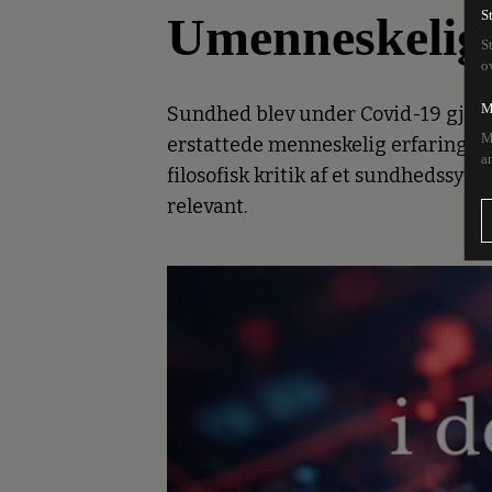
Umenneskelig
S
S
o
M
Sundhed blev under Covid-19 gjort 
M
erstattede menneskelig erfaring, og
a
filosofisk kritik af et sundhedssy
relevant.