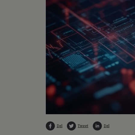
Del
Tweet
Del