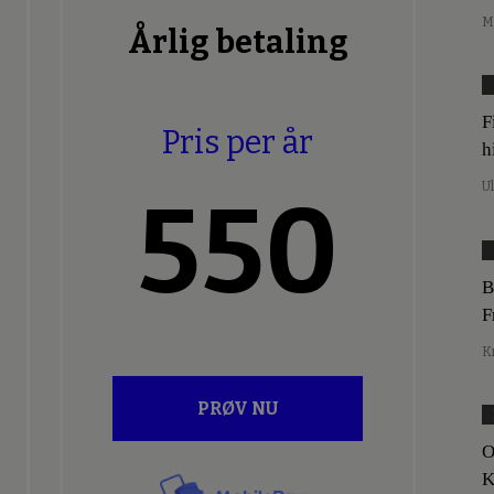
M
Årlig betaling
F
Pris per år
h
U
550
B
F
K
PRØV NU
O
K