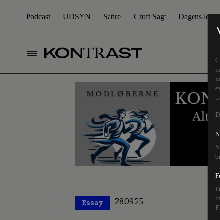
Podcast
UDSYN
Satire
Groft Sagt
Dagens leder
C
i
k
e
t
D
N
N
b
F
F
i
28.09.25
Essay
Premium
F