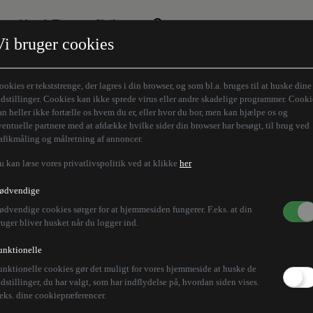
Aktuelt Tema
Skribenter
Vi bruger cookies
Den borgelige brille
Alle vores skribenter
Remigration
Modløberne
ookies er tekststrenge, der lagres i din browser, og som bl.a. bruges til at huske dine
Humaniora forfra
Z-aksen
ndstillinger. Cookies kan ikke sprede virus eller andre skadelige programmer. Cooki
an heller ikke fortælle os hvem du er, eller hvor du bor, men kan hjælpe os og
Store Danskere
ventuelle partnere med at afdække hvilke sider din browser har besøgt, til brug ved
rafikmåling og målretning af annoncer.
u kan læse vores privatlivspolitik ved at klikke
her
ødvendige
ødvendige cookies sørger for at hjemmesiden fungerer. F.eks. at din
ruger bliver husket når du logger ind.
unktionelle
unktionelle cookies gør det muligt for vores hjemmeside at huske de
ndstillinger, du har valgt, som har indflydelse på, hvordan siden vises.
.eks. dine cookiepræferencer.