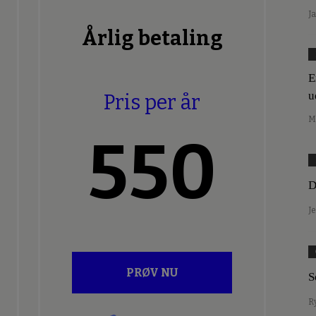
J
Årlig betaling
E
u
Pris per år
M
550
D
J
PRØV NU
S
R