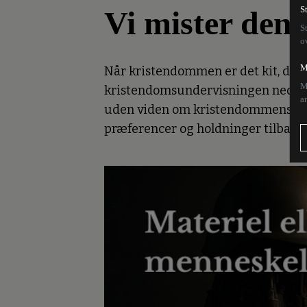
Vi mister den
S
S
o
M
Når kristendommen er det kit, der h
M
kristendomsundervisningen nedprior
a
uden viden om kristendommens bety
præferencer og holdninger tilbage.