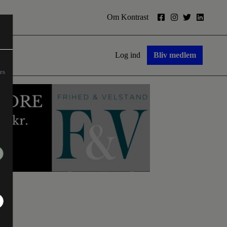
Om Kontrast
Log ind
Bliv medlem
es