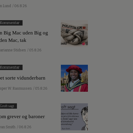
an Lund
/ 06.8.26
Kommentar
n Big Mac uden Big og
den Mac, tak
arianne Stidsen
/ 05.8.26
Kommentar
et sorte vidunderbarn
esper W. Rasmussen
/ 05.8.26
Groft sagt
om grever og baroner
yan Smith
/ 06.8.26