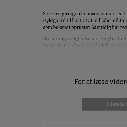
Siden regeringen henover sommeren b
Hyldgaard til hastigt at indkøbe militæ
som bekendt oprustet. Samtidig har re
Vi skal angiveligt læse mere og bestræb
kulturelt. Men hvad ”det åndelige” mon
For at læse vide
Premium
Allerede