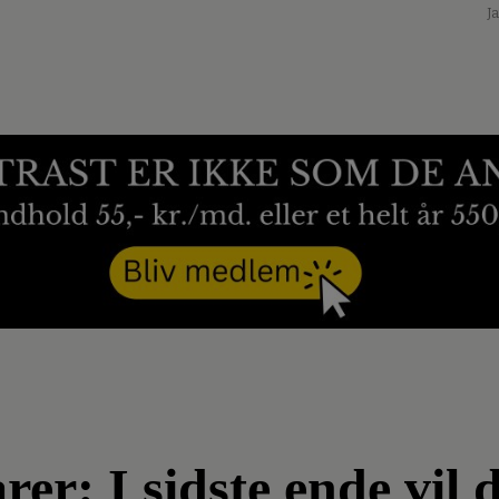
J
er: I sidste ende vil d