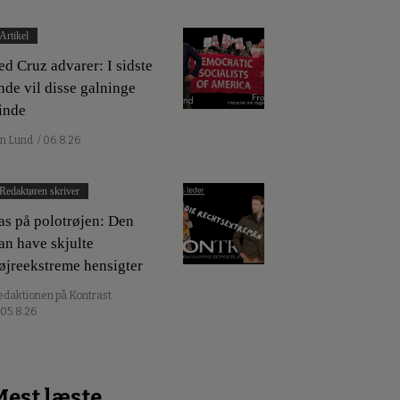
Artikel
ed Cruz advarer: I sidste
nde vil disse galninge
inde
an Lund
/ 06.8.26
Redaktøren skriver
as på polotrøjen: Den
an have skjulte
øjreekstreme hensigter
edaktionen på Kontrast
 05.8.26
Mest læste