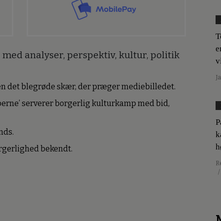
T
e
med analyser, perspektiv, kultur, politik
v
J
den det blegrøde skær, der præger mediebilledet.
erne’ serverer borgerlig kulturkamp med bid,
P
nds.
k
h
borgerlighed bekendt.
R
/