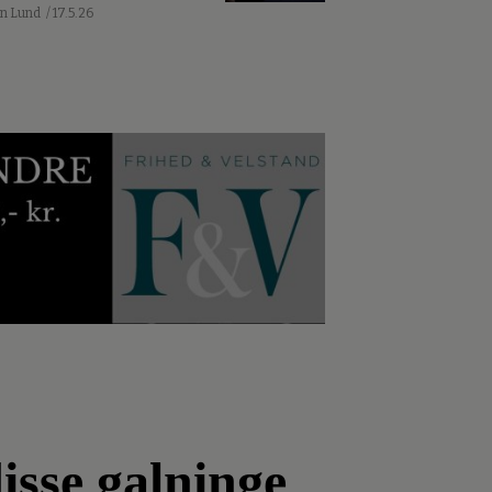
an Lund
/ 17.5.26
isse galninge