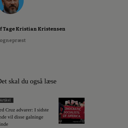
f Tage Kristian Kristensen
ognepræst
et skal du også læse
Artikel
ed Cruz advarer: I sidste
nde vil disse galninge
inde