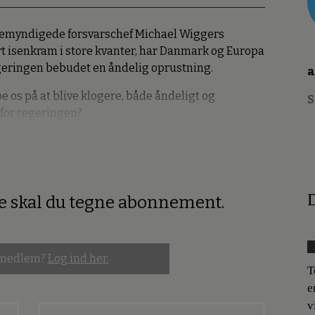
emyndigede forsvarschef Michael Wiggers
rt isenkram i store kvanter, har Danmark og Europa
geringen bebudet en åndelig oprustning.
a
e os på at blive klogere, både åndeligt og
S
 for regeringen?
D
re skal du tegne abonnement.
 medlem?
Log ind her.
T
e
v