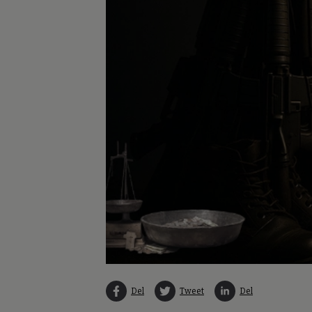
Del
Tweet
Del