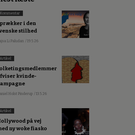
Kommentar
prækker i den
venske stilhed
ajsa Li Paludan
/ 19.5.26
Artikel
olketingsmedlemmer
fviser kvinde-
kampagne
aniel Holst Pinderup
/ 13.5.26
Artikel
ollywood på vej
ed ny woke fiasko