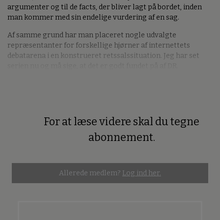
argumenter og til de facts, der bliver lagt på bordet, inden
man kommer med sin endelige vurdering af en sag.
Af samme grund har man placeret nogle udvalgte
repræsentanter for forskellige hjørner af internettets
debatarena i en konstrueret retssalssituation. Jeg har set
serien nu og må sige, at det er godt fundet på af DR.
For at læse videre skal du tegne
Premium
abonnement.
Allerede medlem?
Log ind her.