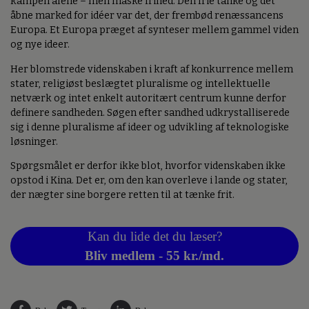
kampen alene – men måske frihed. Den frie tanke og det
åbne marked for idéer var det, der frembød renæssancens
Europa. Et Europa præget af synteser mellem gammel viden
og nye ideer.
Her blomstrede videnskaben i kraft af konkurrence mellem
stater, religiøst beslægtet pluralisme og intellektuelle
netværk og intet enkelt autoritært centrum kunne derfor
definere sandheden. Søgen efter sandhed udkrystalliserede
sig i denne pluralisme af ideer og udvikling af teknologiske
løsninger.
Spørgsmålet er derfor ikke blot, hvorfor videnskaben ikke
opstod i Kina. Det er, om den kan overleve i lande og stater,
der nægter sine borgere retten til at tænke frit.
Kan du lide det du læser?
Bliv medlem - 55 kr./md.