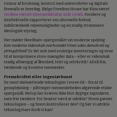
Censur af forskning, kontrol med universiteter og digitale
firewalls er hverdag. Ifølge Freedom House har Kina været
verdens værste internetdiktatur ni år i træk
. Forskere og
intellektuelle rapporterer om uformelle forbud,
indskrænkede rejsemuligheder og en stadig strammere
ideologisk styring.
Her møder Needham-spørgsmålet sin moderne spejling:
Kan moderne videnskab overhovedet trives uden demokrati og
ytringsfrihed?
Er det nok med svulstige investeringer og evne
til at komprimere store mængder data – eller er videnskab
stadig afhængig af åbenhed, tvivl og selvkritik? Altså frie,
tænkende og kreative mennesker.
Fremskridtet eller ingeniørkunst
De mest skelsættende teknologier i vores tid – fra AI til
gensplejsning – påtvinger menneskeheden afgørende etiske
spørgsmål. Netop her kræves ikke blot dygtige ingeniører,
men frie tænkere. For hvad er værd at udvikle? Hvem gavner
teknologien – og hvem kontrollerer den? Og bør vi udvikle
teknologi bare fordi vi kan?