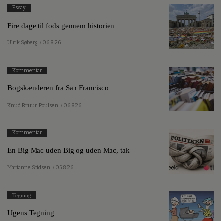
Essay
Fire dage til fods gennem historien
Ulrik Søberg
/ 06.8.26
Kommentar
Bogskænderen fra San Francisco
Knud Bruun Poulsen
/ 06.8.26
Kommentar
En Big Mac uden Big og uden Mac, tak
Marianne Stidsen
/ 05.8.26
Tegning
Ugens Tegning