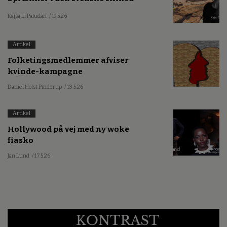
Kajsa Li Paludan
/ 19.5.26
Artikel
Folketingsmedlemmer afviser
kvinde-kampagne
Daniel Holst Pinderup
/ 13.5.26
Artikel
Hollywood på vej med ny woke
fiasko
Jan Lund
/ 17.5.26