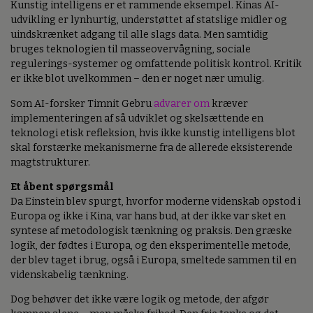
Kunstig intelligens er et rammende eksempel. Kinas AI-
udvikling er lynhurtig, understøttet af statslige midler og
uindskrænket adgang til alle slags data. Men samtidig
bruges teknologien til masseovervågning, sociale
regulerings-systemer og omfattende politisk kontrol. Kritik
er ikke blot uvelkommen – den er noget nær umulig.
Som AI-forsker Timnit Gebru
advarer om
kræver
implementeringen af så udviklet og skelsættende en
teknologi etisk refleksion, hvis ikke kunstig intelligens blot
skal forstærke mekanismerne fra de allerede eksisterende
magtstrukturer.
Et åbent spørgsmål
Da Einstein blev spurgt, hvorfor moderne videnskab opstod i
Europa og ikke i Kina, var hans bud, at der ikke var sket en
syntese af metodologisk tænkning og praksis. Den græske
logik, der fødtes i Europa, og den eksperimentelle metode,
der blev taget i brug, også i Europa, smeltede sammen til en
videnskabelig tænkning.
Dog behøver det ikke være logik og metode, der afgør