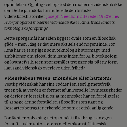
opfindelser. Og alligevel opstod den moderne videnskab ikke
dér. Dette paradoks formulerede den britiske
videnskabshistoriker
Joseph Needham allerede i 1950’erne
:
Hvorfor opstod moderne videnskab ikke i Kina, trods landets
teknologiske forspring?
Dette spørgsmål har siden ligget i dvale som en filosofisk
gåde – men i dag er det mere aktuelt end nogensinde. For
Kina har rejst sig igen som teknologisk stormagt, med
ambitioner om global dominans inden for AI, bioteknologi
og kvantefysik. Men spørgsmålet trænger sig på i ny form:
Kan sand videnskab overleve uden frihed?
Videnskabens væsen: Erkendelse eller harmoni?
Vestlig videnskab har sine rødder i en særlig metafysik:
troen på, at verden er formet af universelle lovmæssigheder
og derfor er forståelig, og at mennesket har en forpligtelse
til at søge denne forståelse. Filosoffer som Kant og
Descartes betragter erkendelse som et etisk anliggende.
For Kant er oplysning netop modet til at bruge sin egen
fornuft – uden autoritetens mellemkomst. I kinesisk