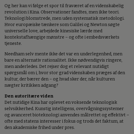
Og her kan vi følge et spor til fraværet af en videnskabelig
revolution i Kina. Observationer fandtes, men ikke teori.
Teknologi blomstrede, men uden systematisk metodologi.
Hvor europæiske tænkere som Galilei og Newton søgte
universelle love, arbejdede kinesiske lærde med
kontekstafhængige mønstre – og ofte i embedsværkets
tjeneste.
Needham selv mente ikke det var en underlegenhed, men
bare en alternativ rationalitet. Ikke nødvendigvis ringere,
men anderledes. Det rejser dog et relevant nutidigt
spørgsmål om i, hvor stor grad videnskaben præges af den
kultur, der bærer den – og hvad sker der, når kulturen
nægter kritikken adgang?
Den autoritære viden
Det nutidige Kina har oplevet en voksende teknologisk
selvsikkerhed. Kunstig intelligens, overvågningssystemer
og avanceret bioteknologi anvendes målrettet og effektivt –
ofte med statens interesser i fokus og trods det faktum, at
den akademiske frihed under pres.