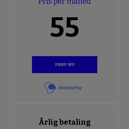
Pris per måned
55
PRØV NU
Årlig betaling