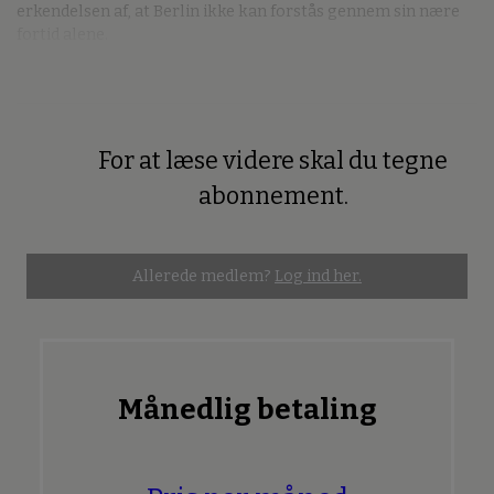
erkendelsen af, at Berlin ikke kan forstås gennem sin nære
fortid alene.
For at læse videre skal du tegne
Premium
abonnement.
Allerede medlem?
Log ind her.
Månedlig betaling