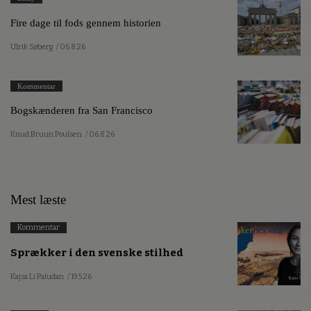
Fire dage til fods gennem historien
Ulrik Søberg
/ 06.8.26
Kommentar
Bogskænderen fra San Francisco
Knud Bruun Poulsen
/ 06.8.26
Mest læste
Kommentar
Sprækker i den svenske stilhed
Kajsa Li Paludan
/ 19.5.26