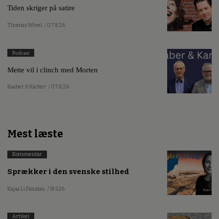
Tiden skriger på satire
Thomas Wivel
/ 07.8.26
Podcast
Mette vil i clinch med Morten
Kaaber & Karker
/ 07.8.26
Mest læste
Kommentar
Sprækker i den svenske stilhed
Kajsa Li Paludan
/ 19.5.26
Artikel