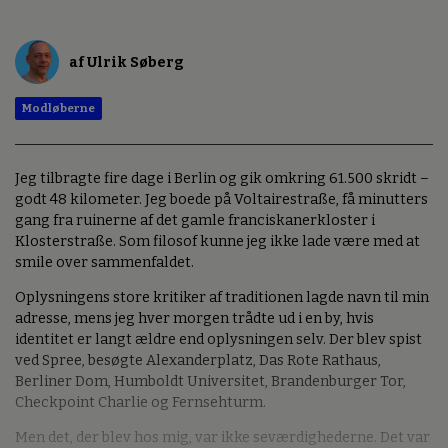
af Ulrik Søberg
Modløberne
Jeg tilbragte fire dage i Berlin og gik omkring 61.500 skridt –
godt 48 kilometer. Jeg boede på Voltairestraße, få minutters
gang fra ruinerne af det gamle franciskanerkloster i
Klosterstraße. Som filosof kunne jeg ikke lade være med at
smile over sammenfaldet.
Oplysningens store kritiker af traditionen lagde navn til min
adresse, mens jeg hver morgen trådte ud i en by, hvis
identitet er langt ældre end oplysningen selv. Der blev spist
ved Spree, besøgte Alexanderplatz, Das Rote Rathaus,
Berliner Dom, Humboldt Universitet, Brandenburger Tor,
Checkpoint Charlie og Fernsehturm.
Men det, der blev hos mig, var ikke seværdighederne. Det var