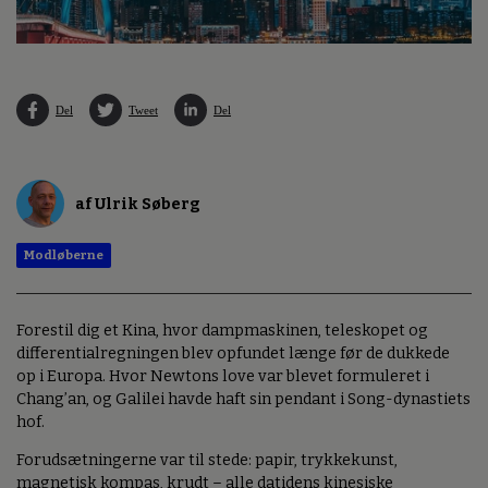
Del
Tweet
Del
af Ulrik Søberg
Modløberne
Forestil dig et Kina, hvor dampmaskinen, teleskopet og
differentialregningen blev opfundet længe før de dukkede
op i Europa. Hvor Newtons love var blevet formuleret i
Chang’an, og Galilei havde haft sin pendant i Song-dynastiets
hof.
Forudsætningerne var til stede: papir, trykkekunst,
magnetisk kompas, krudt – alle datidens kinesiske