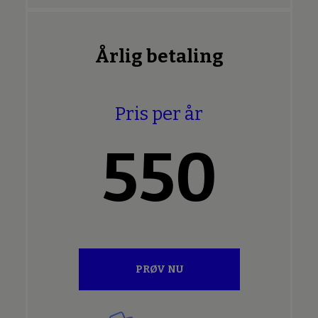
Årlig betaling
Pris per år
550
PRØV NU