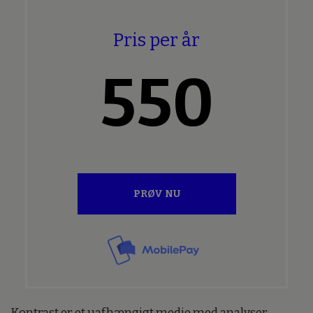
Pris per år
550
PRØV NU
Kontrast er et uafhængigt medie med analyser,