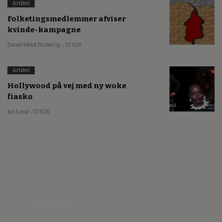
Artikel
Folketingsmedlemmer afviser
kvinde-kampagne
Daniel Holst Pinderup
/ 13.5.26
Artikel
Hollywood på vej med ny woke
fiasko
Jan Lund
/ 17.5.26
Nyhedsbrev