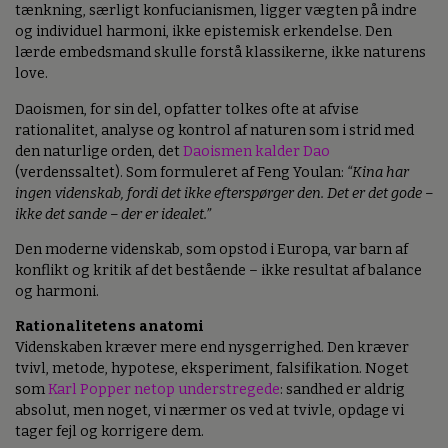
tænkning, særligt konfucianismen, ligger vægten på indre
og individuel harmoni, ikke epistemisk erkendelse. Den
lærde embedsmand skulle forstå klassikerne, ikke naturens
love.
Daoismen, for sin del, opfatter tolkes ofte at afvise
rationalitet, analyse og kontrol af naturen som i strid med
den naturlige orden, det
Daoismen kalder Dao
(verdenssaltet). Som formuleret af Feng Youlan:
“Kina har
ingen videnskab, fordi det ikke efterspørger den. Det er det gode –
ikke det sande – der er idealet.”
Den moderne videnskab, som opstod i Europa, var barn af
konflikt og kritik af det bestående – ikke resultat af balance
og harmoni.
Rationalitetens anatomi
Videnskaben kræver mere end nysgerrighed. Den kræver
tvivl, metode, hypotese, eksperiment, falsifikation. Noget
som
Karl Popper netop understregede
: sandhed er aldrig
absolut, men noget, vi nærmer os ved at tvivle, opdage vi
tager fejl og korrigere dem.