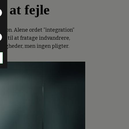
l at fejle
ion. Alene ordet ”integration”
og til at fratage indvandrere,
ttigheder, men ingen pligter.