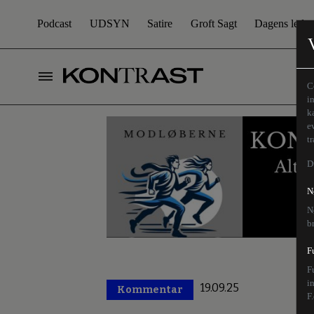
Podcast
UDSYN
Satire
Groft Sagt
Dagens leder
C
i
k
e
t
D
N
N
b
F
F
i
19.09.25
Kommentar
Premium
F