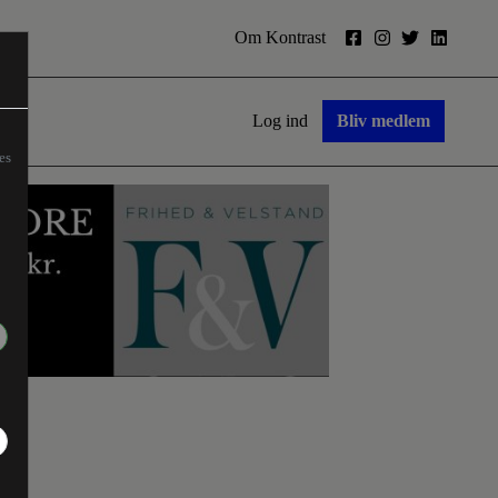
Om Kontrast
Log ind
Bliv medlem
es