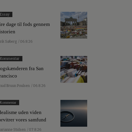
Essay
ire dage til fods gennem
istorien
lrik Søberg
/ 06.8.26
Kommentar
ogskænderen fra San
rancisco
nud Bruun Poulsen
/ 06.8.26
Kommentar
dealisme uden viden
orvitrer vores samfund
arianne Stidsen
/ 07.8.26