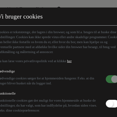
Aktuelt Tema
Skribenter
Vi bruger cookies
Den borgelige brille
Alle vores skribenter
Remigration
Modløberne
ookies er tekststrenge, der lagres i din browser, og som bl.a. bruges til at huske dine
Humaniora forfra
Z-aksen
ndstillinger. Cookies kan ikke sprede virus eller andre skadelige programmer. Cooki
an heller ikke fortælle os hvem du er, eller hvor du bor, men kan hjælpe os og
Store Danskere
ventuelle partnere med at afdække hvilke sider din browser har besøgt, til brug ved
rafikmåling og målretning af annoncer.
u kan læse vores privatlivspolitik ved at klikke
her
ødvendige
ødvendige cookies sørger for at hjemmesiden fungerer. F.eks. at din
ruger bliver husket når du logger ind.
unktionelle
unktionelle cookies gør det muligt for vores hjemmeside at huske de
ndstillinger, du har valgt, som har indflydelse på, hvordan siden vises.
.eks. dine cookiepræferencer.