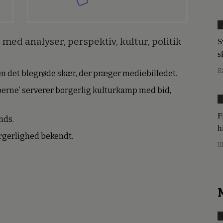
med analyser, perspektiv, kultur, politik
S
s
K
den det blegrøde skær, der præger mediebilledet.
erne’ serverer borgerlig kulturkamp med bid,
F
nds.
h
borgerlighed bekendt.
U