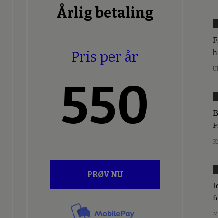
Årlig betaling
F
h
Pris per år
U
550
B
F
K
PRØV NU
I
f
M