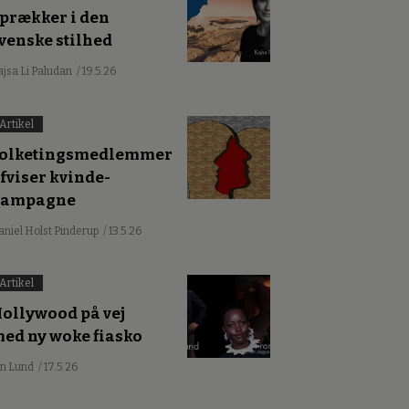
prækker i den
venske stilhed
ajsa Li Paludan
/ 19.5.26
Artikel
olketingsmedlemmer
fviser kvinde-
kampagne
aniel Holst Pinderup
/ 13.5.26
Artikel
ollywood på vej
ed ny woke fiasko
an Lund
/ 17.5.26