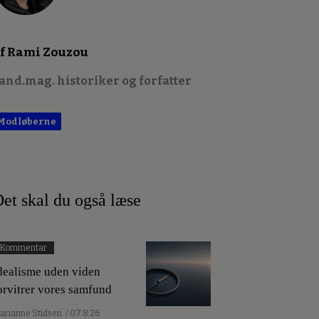
f Rami Zouzou
and.mag. historiker og forfatter
Modløberne
et skal du også læse
Kommentar
dealisme uden viden
orvitrer vores samfund
arianne Stidsen
/ 07.8.26