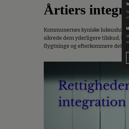
Årtiers integra
S
S
o
M
Kommunernes kyniske luksusholdning
M
sikrede dem yderligere tilskud, bev
a
flygtninge og efterkommere det per