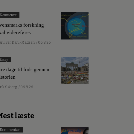
Kommentar
vensmarks forskning
kal videreføres
arl Iver Dahl-Madsen
/ 06.8.26
Essay
ire dage til fods gennem
istorien
lrik Søberg
/ 06.8.26
Mest læste
Kommentar