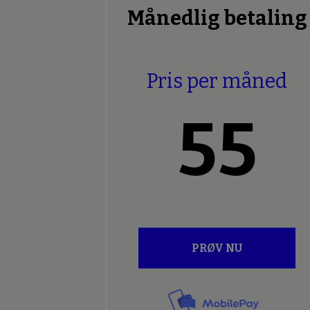
Månedlig betaling
Pris per måned
55
PRØV NU