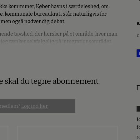
række kommuner, Københavns i særdeleshed, om
ske, kommunale bureaukrati står naturligvis for
, men også nødvendig debat.
a
mende tavshed, der hersker på et område, hvor man
c
, jeg tænker selvfølgelig på integrationsområdet.
re skal du tegne abonnement.
D
 medlem?
Log ind her.
I
f
M