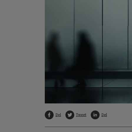
Del
Tweet
Del