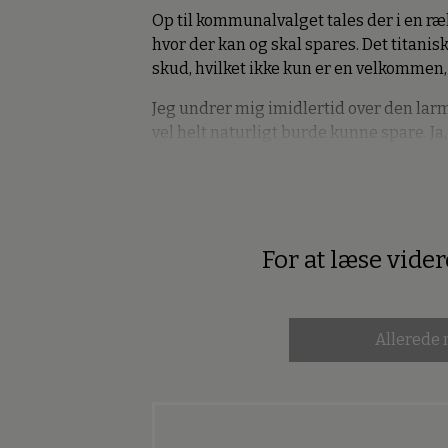
Op til kommunalvalget tales der i en 
hvor der kan og skal spares. Det titani
skud, hvilket ikke kun er en velkommen
Jeg undrer mig imidlertid over den lar
vel helt naturligt burde kunne spare. Ja
For at læse vide
Premium
Allerede