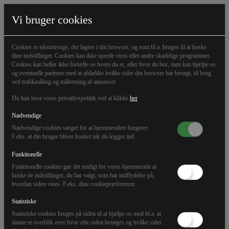
Vi bruger cookies
Cookies er tekststrenge, der lagres i din browser, og som bl.a. bruges til at huske
dine indstillinger. Cookies kan ikke sprede virus eller andre skadelige programmer.
Cookies kan heller ikke fortælle os hvem du er, eller hvor du bor, men kan hjælpe os
og eventuelle partnere med at afdække hvilke sider din browser har besøgt, til brug
ved trafikmåling og målretning af annoncer.
Du kan læse vores privatlivspolitik ved at klikke
her
Nødvendige
Nødvendige cookies sørger for at hjemmesiden fungerer.
F.eks. at din bruger bliver husket når du logger ind.
Funktionelle
29.05.25
Kommentar
Premium
Funktionelle cookies gør det muligt for vores hjemmeside at
huske de indstillinger, du har valgt, som har indflydelse på,
hvordan siden vises. F.eks. dine cookiepræferencer.
Folketinget giver sig selv
Statistiske
højere løn
Statistiske cookies bruges på siden til at hjælpe os med bl.a. at
danne et overblik over hvor ofte siden besøges og hvilke sider