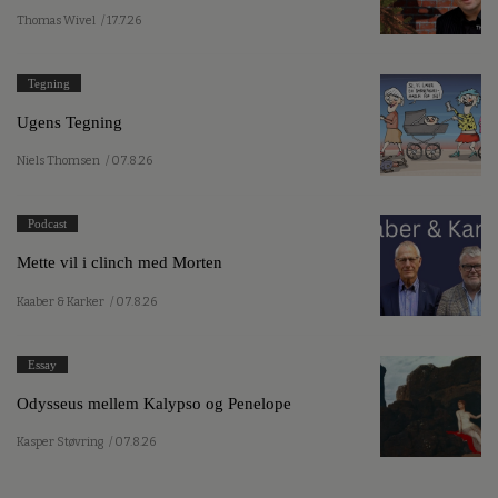
Thomas Wivel
/ 17.7.26
Tegning
Ugens Tegning
Niels Thomsen
/ 07.8.26
Podcast
Mette vil i clinch med Morten
Kaaber & Karker
/ 07.8.26
Essay
Odysseus mellem Kalypso og Penelope
Kasper Støvring
/ 07.8.26