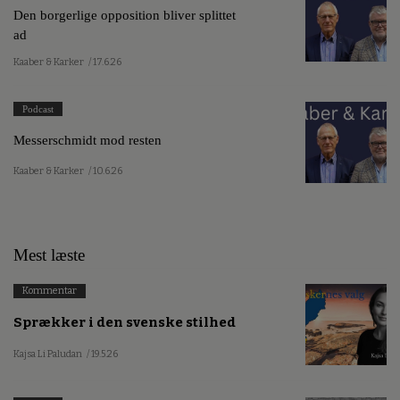
Den borgerlige opposition bliver splittet
ad
Kaaber & Karker
/ 17.6.26
Podcast
Messerschmidt mod resten
Kaaber & Karker
/ 10.6.26
Mest læste
Kommentar
Sprækker i den svenske stilhed
Kajsa Li Paludan
/ 19.5.26