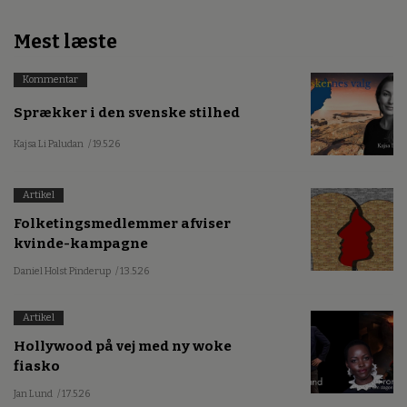
Mest læste
Kommentar
Sprækker i den svenske stilhed
Kajsa Li Paludan
/ 19.5.26
Artikel
Folketingsmedlemmer afviser
kvinde-kampagne
Daniel Holst Pinderup
/ 13.5.26
Artikel
Hollywood på vej med ny woke
fiasko
Jan Lund
/ 17.5.26