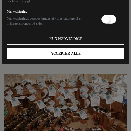
der bliver besøgt.
Hvorfor skal folketingsmedlemmer betales over en
Markedsføring
million kroner om året for et job, som de fleste af dem
Markedsførings cookies bruges af vores partnere til at
er så åbenlyst inkompetente til? Professor Christian
målrette annoncer på siden.
Bjørnskov skriver: En af mine kolleger foreslog en
gang, at de burde være på en slags resultatløn: Hvis
KUN NØDVENDIGE
almindelige danskeres forbrugsmuligheder og liv blev
forbedret, kunne de få en bonus, og hvis ikke burde de
ACCEPTER ALLE
tage til takke med en meget lav løn.