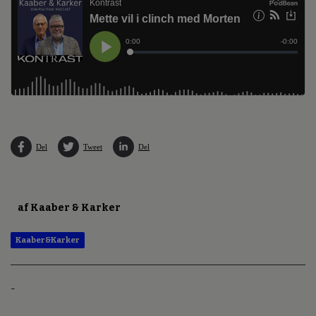
Del
Tweet
Del
af Kaaber & Karker
Kaaber&Karker
-