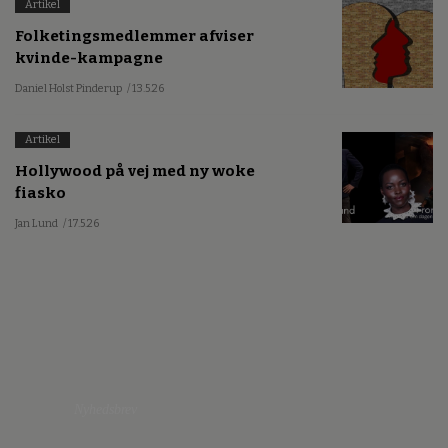
Artikel
Folketingsmedlemmer afviser
kvinde-kampagne
Daniel Holst Pinderup
/ 13.5.26
Artikel
Hollywood på vej med ny woke
fiasko
Jan Lund
/ 17.5.26
Nyhedsbrev