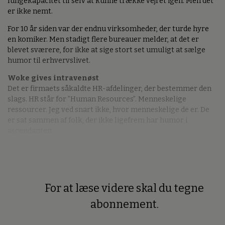
lungekapacitet til selv at kunne trække vejret igen. Men det
er ikke nemt.
For 10 år siden var der endnu virksomheder, der turde hyre
en komiker. Men stadigt flere bureauer melder, at det er
blevet sværere, for ikke at sige stort set umuligt at sælge
humor til erhvervslivet.
Woke gives intravenøst
Det er firmaets såkaldte HR-afdelinger, der bestemmer den
slags. HR står for ”Human Resources”. Menneskelige
ressourcer. Jeg ved snart ikke, hvor menneskelige de er. De
er sat sammen af folk, der ikke ligefrem har humor i
ascendanten.
For at læse videre skal du tegne
Premium
abonnement.