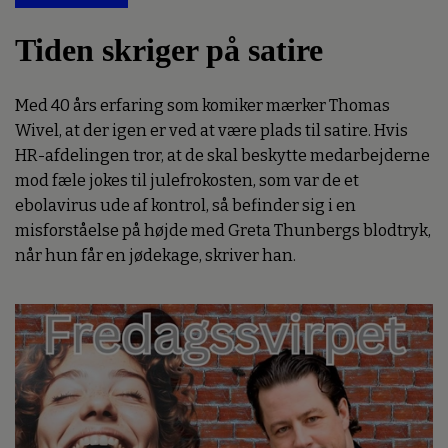
Tiden skriger på satire
Med 40 års erfaring som komiker mærker Thomas
Wivel, at der igen er ved at være plads til satire. Hvis
HR-afdelingen tror, at de skal beskytte medarbejderne
mod fæle jokes til julefrokosten, som var de et
ebolavirus ude af kontrol, så befinder sig i en
misforståelse på højde med Greta Thunbergs blodtryk,
når hun får en jødekage, skriver han.