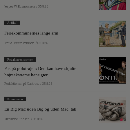
Jesper W. Rasmussen
/ 05.8.26
Artikel
Feriekommunernes lange arm
Knud Bruun Poulsen
/ 02.8.26
Redaktøren skriver
Pas på polotrøjen: Den kan have skjulte
højreekstreme hensigter
Redaktionen på Kontrast
/ 05.8.26
Kommentar
En Big Mac uden Big og uden Mac, tak
Marianne Stidsen
/ 05.8.26