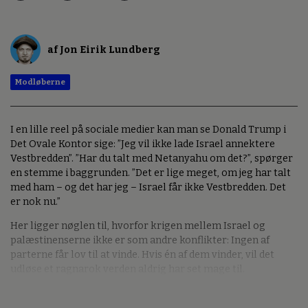
af Jon Eirik Lundberg
Modløberne
I en lille reel på sociale medier kan man se Donald Trump i
Det Ovale Kontor sige: ”Jeg vil ikke lade Israel annektere
Vestbredden”. ”Har du talt med Netanyahu om det?”, spørger
en stemme i baggrunden. ”Det er lige meget, om jeg har talt
med ham – og det har jeg – Israel får ikke Vestbredden. Det
er nok nu.”
Her ligger nøglen til, hvorfor krigen mellem Israel og
palæstinenserne ikke er som andre konflikter: Ingen af
parterne får lov til at vinde. Hvis én af dem vinder, vil det
udløse et ragnarok verden aldrig har set mage til.