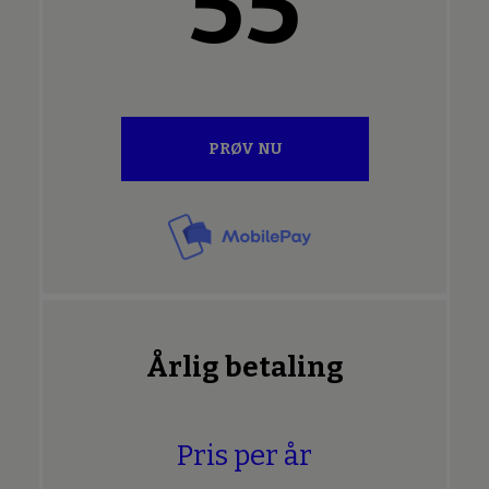
55
PRØV NU
Årlig betaling
Pris per år