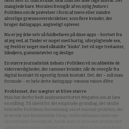
helst selv. Er man kvinde, skal man
slet
ikke tage ansvar. Det
manglede bare. Moralen fremgår af en nylig
feature
i
Politiken om de prøvelser i form af mere eller mindre
alvorlige grænseoverskridelser, som flere kvinder, der
bruger datingapps, angiveligt oplever.
Nu er jeg ikke selv så fuldbefaren på disse apps – bortset fra
at jeg ved, at Tinder er noget med hurtig, uforpligtende sex,
og Feeld er noget med såkaldte ”kinks”. Det vil sige trekanter,
håndjern, gummistøvler og deslige.
En større journalistisk indsats i Politiken vil nu afdække de
viderværdigheder, der rammer kvinder, når de overgår fra
digital kontakt til egentlig fysisk kontakt. Det, der – må man
formode – er hele dette datingapp-væsens
raison d'être
.
Problemet, der nægter at blive større
Man har derfor bedt analyseinstituttet Megafon om at lave
en måling. Til uheld for det empiriske grundlag, der skulle
bekræfte Politikens forventning om et enormt problem, der
krævede nye feministiske tiltag i millionklassen samt nye
eksorbitante lovindgreb, havde kun 22 procent ud af de 602
adspurgte kvinder i alderen 18 til 50 i løbet af de sidste frem