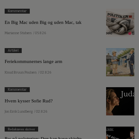
Kommentar
En Big Mac uden Big og uden Mac, tak
Marianne Stidsen
/ 05.8.26
Artikel
Feriekommunernes lange arm
Knud Bruun Poulsen
/ 02.8.26
Kommentar
Hvem kysser Sofie Rud?
Jon Eirik Lundberg
/ 02.8.26
Redaktøren skriver
Pas på polotrøjen: Den kan have skjulte