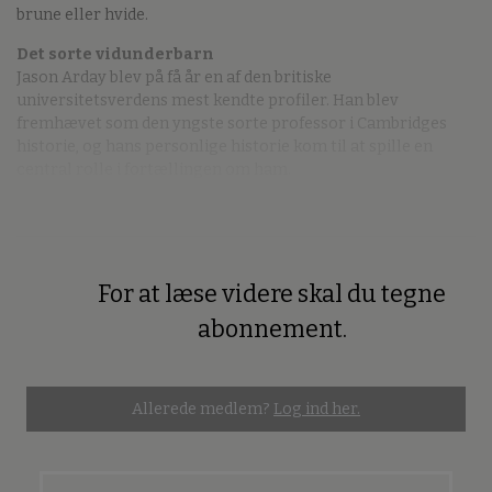
brune eller hvide.
Det sorte vidunderbarn
Jason Arday blev på få år en af den britiske
universitetsverdens mest kendte profiler. Han blev
fremhævet som den yngste sorte professor i Cambridges
historie, og hans personlige historie kom til at spille en
central rolle i fortællingen om ham.
For at læse videre skal du tegne
Premium
abonnement.
Allerede medlem?
Log ind her.