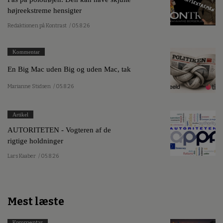
højreekstreme hensigter
Redaktionen på Kontrast
/ 05.8.26
Kommentar
En Big Mac uden Big og uden Mac, tak
Marianne Stidsen
/ 05.8.26
Artikel
AUTORITETEN - Vogteren af de
rigtige holdninger
Lars Kaaber
/ 05.8.26
Mest læste
Kommentar