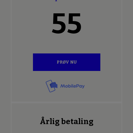
55
PRØV NU
Årlig betaling