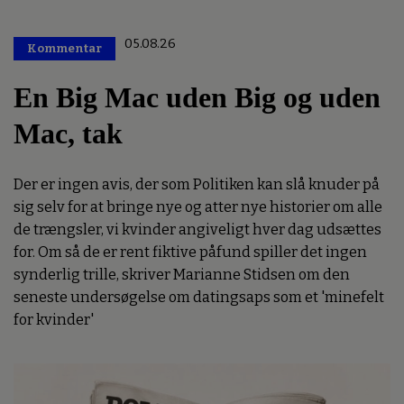
05.08.26
Kommentar
Premium
En Big Mac uden Big og uden
Mac, tak
Der er ingen avis, der som Politiken kan slå knuder på
sig selv for at bringe nye og atter nye historier om alle
de trængsler, vi kvinder angiveligt hver dag udsættes
for. Om så de er rent fiktive påfund spiller det ingen
synderlig trille, skriver Marianne Stidsen om den
seneste undersøgelse om datingsaps som et 'minefelt
for kvinder'