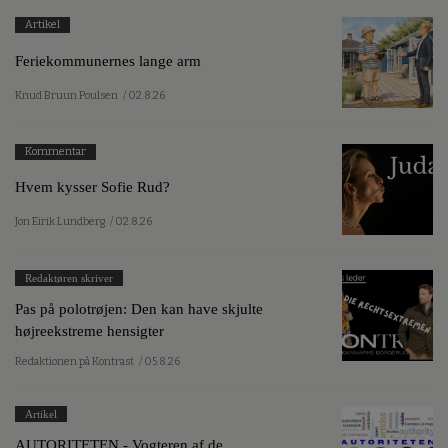
Artikel
Feriekommunernes lange arm
Knud Bruun Poulsen
/ 02.8.26
Kommentar
Hvem kysser Sofie Rud?
Jon Eirik Lundberg
/ 02.8.26
Redaktøren skriver
Pas på polotrøjen: Den kan have skjulte
højreekstreme hensigter
Redaktionen på Kontrast
/ 05.8.26
Artikel
AUTORITETEN - Vogteren af de