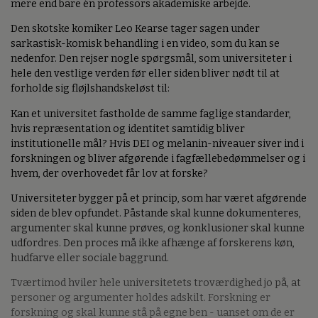
mere end bare én professors akademiske arbejde.
Den skotske komiker Leo Kearse tager sagen under
sarkastisk-komisk behandling i en video, som du kan se
nedenfor. Den rejser nogle spørgsmål, som universiteter i
hele den vestlige verden før eller siden bliver nødt til at
forholde sig fløjlshandskeløst til:
Kan et universitet fastholde de samme faglige standarder,
hvis repræsentation og identitet samtidig bliver
institutionelle mål? Hvis DEI og melanin-niveauer siver ind i
forskningen og bliver afgørende i fagfællebedømmelser og i
hvem, der overhovedet får lov at forske?
Universiteter bygger på et princip, som har været afgørende
siden de blev opfundet. Påstande skal kunne dokumenteres,
argumenter skal kunne prøves, og konklusioner skal kunne
udfordres. Den proces må ikke afhænge af forskerens køn,
hudfarve eller sociale baggrund.
Tværtimod hviler hele universitetets troværdighed jo på, at
personer og argumenter holdes adskilt. Forskning er
forskning og skal kunne stå på egne ben - uanset om de er