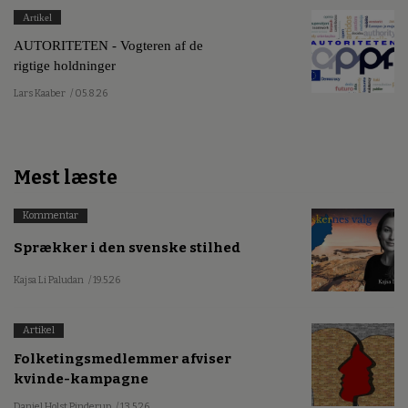
Artikel
AUTORITETEN - Vogteren af de
rigtige holdninger
Lars Kaaber
/ 05.8.26
Mest læste
Kommentar
Sprækker i den svenske stilhed
Kajsa Li Paludan
/ 19.5.26
Artikel
Folketingsmedlemmer afviser
kvinde-kampagne
Daniel Holst Pinderup
/ 13.5.26