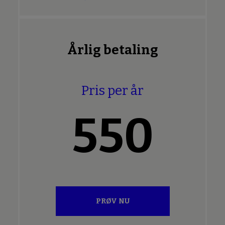
Årlig betaling
Pris per år
550
PRØV NU