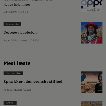
rigtige holdninger
Lars Kaaber
/ 05.8.26
Kommentar
Det sorte vidunderbarn
Jesper W. Rasmussen
/ 05.8.26
Mest læste
Kommentar
Sprækker i den svenske stilhed
Kajsa Li Paludan
/ 19.5.26
Artikel