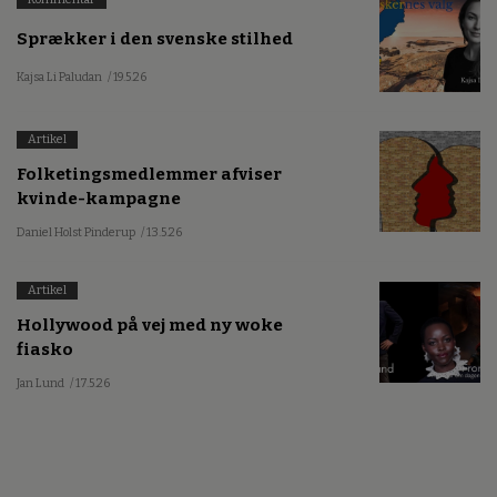
Sprækker i den svenske stilhed
Kajsa Li Paludan
/ 19.5.26
Artikel
Folketingsmedlemmer afviser
kvinde-kampagne
Daniel Holst Pinderup
/ 13.5.26
Artikel
Hollywood på vej med ny woke
fiasko
Jan Lund
/ 17.5.26