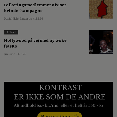
Folketingsmedlemmer afviser
kvinde-kampagne
Daniel Holst Pinderup
/ 13.5.26
Artikel
Hollywood på vej med ny woke
fiasko
Jan Lund
/ 17.5.26