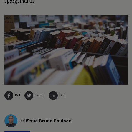
spørgsmål til.
Del
Tweet
Del
af Knud Bruun Poulsen