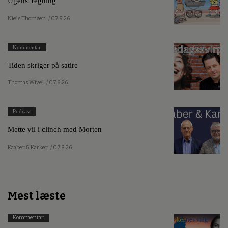
Ugens Tegning
Niels Thomsen
/ 07.8.26
Kommentar
Tiden skriger på satire
Thomas Wivel
/ 07.8.26
Podcast
Mette vil i clinch med Morten
Kaaber & Karker
/ 07.8.26
Mest læste
Kommentar