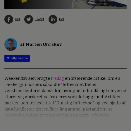
Del
Tweet
Del
af Morten Uhrskov
Modløberne
Weekendavisen bragte
fredag
en afslørende artikel om en
række gymnasiers såkaldte ”løfteevne”. Det er
venstreorienteret dansk for, hvor godt eller dårligt eleverne
klarer sig vurderet ud fra deres sociale baggrund. Artiklen
har den udmærkede titel ”Kunstig løfteevne”, og ved hjælp af
data hudfletter den en flere år gammel påstand om, at
indvandrertunge gymnasier har en positiv løfteevne.