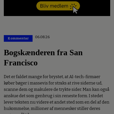
06.08.26
Kommentar
Premium
Bogskænderen fra San
Francisco
Det er faldet mange for brystet, at AI-tech-firmaer
køber bøger i massevis for straks at rive siderne ud,
scanne dem og makulere de trykte sider. Man kan også
anskue det som genbrug i sin reneste form. I stedet
lever teksten nu videre et andet sted som en del af den
hukommelse, millioner af mennesker stiller deres