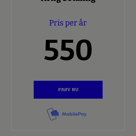
Pris per år
550
PRØV NU