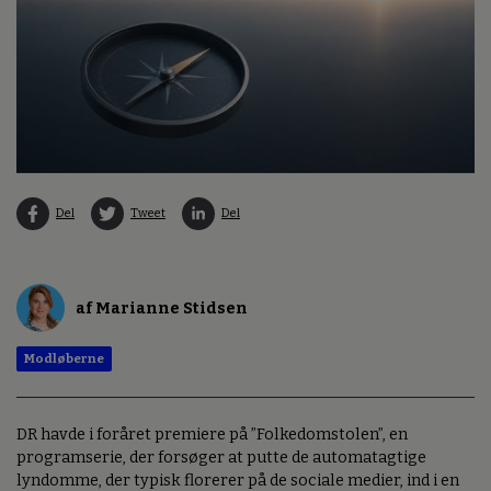
Del
Tweet
Del
af Marianne Stidsen
Modløberne
DR havde i foråret premiere på ”Folkedomstolen”, en
programserie, der forsøger at putte de automatagtige
lyndomme, der typisk florerer på de sociale medier, ind i en