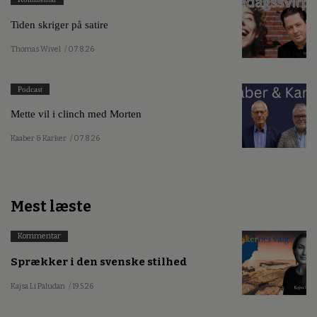
Tiden skriger på satire
Thomas Wivel
/ 07.8.26
Podcast
Mette vil i clinch med Morten
Kaaber & Karker
/ 07.8.26
Mest læste
Kommentar
Sprækker i den svenske stilhed
Kajsa Li Paludan
/ 19.5.26