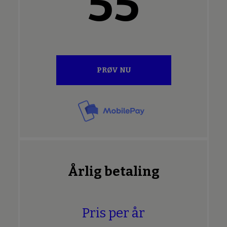
55
PRØV NU
Årlig betaling
Pris per år