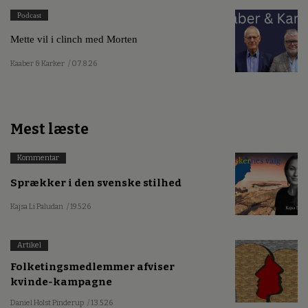
Podcast
Mette vil i clinch med Morten
Kaaber & Karker
/ 07.8.26
Mest læste
Kommentar
Sprækker i den svenske stilhed
Kajsa Li Paludan
/ 19.5.26
Artikel
Folketingsmedlemmer afviser
kvinde-kampagne
Daniel Holst Pinderup
/ 13.5.26