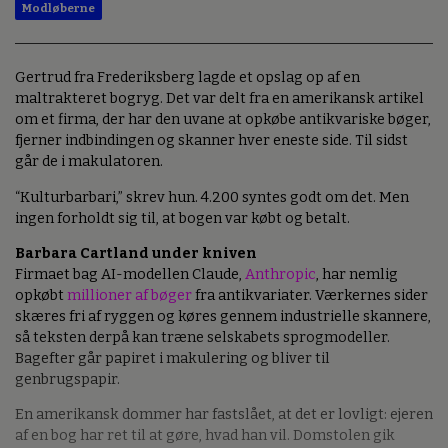
Modløberne
Gertrud fra Frederiksberg lagde et opslag op af en
maltrakteret bogryg. Det var delt fra en amerikansk artikel
om et firma, der har den uvane at opkøbe antikvariske bøger,
fjerner indbindingen og skanner hver eneste side. Til sidst
går de i makulatoren.
“Kulturbarbari,” skrev hun. 4.200 syntes godt om det. Men
ingen forholdt sig til, at bogen var købt og betalt.
Barbara Cartland under kniven
Firmaet bag AI-modellen Claude,
Anthropic
, har nemlig
opkøbt
millioner af bøger
fra antikvariater. Værkernes sider
skæres fri af ryggen og køres gennem industrielle skannere,
så teksten derpå kan træne selskabets sprogmodeller.
Bagefter går papiret i makulering og bliver til
genbrugspapir.
En amerikansk dommer har fastslået, at det er lovligt: ejeren
af en bog har ret til at gøre, hvad han vil. Domstolen gik