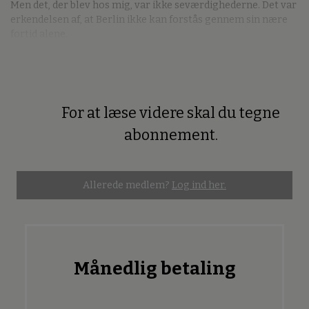
Men det, der blev hos mig, var ikke seværdighederne. Det var
erkendelsen af, at Berlin ikke kan forstås gennem sin nære
fortid alene.
For at læse videre skal du tegne
Premium
abonnement.
Allerede medlem?
Log ind her.
Månedlig betaling