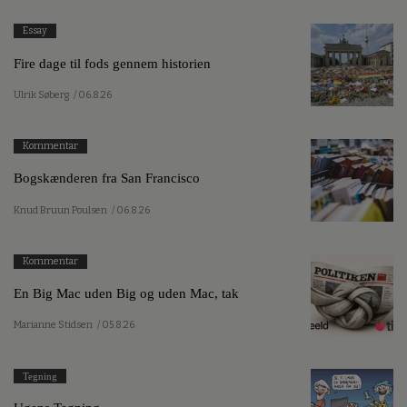
Essay
Fire dage til fods gennem historien
Ulrik Søberg
/ 06.8.26
Kommentar
Bogskænderen fra San Francisco
Knud Bruun Poulsen
/ 06.8.26
Kommentar
En Big Mac uden Big og uden Mac, tak
Marianne Stidsen
/ 05.8.26
Tegning