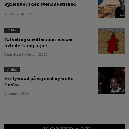
Sprækker i den svenske stilhed
Kajsa Li Paludan
/ 19.5.26
Artikel
Folketingsmedlemmer afviser
kvinde-kampagne
Daniel Holst Pinderup
/ 13.5.26
Artikel
Hollywood på vej med ny woke
fiasko
Jan Lund
/ 17.5.26