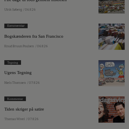
Ulrik Søberg
/ 06.8.26
Kommentar
Bogskænderen fra San Francisco
Knud Bruun Poulsen
/ 06.8.26
Tegning
Ugens Tegning
Niels Thomsen
/ 07.8.26
Kommentar
Tiden skriger på satire
Thomas Wivel
/ 07.8.26