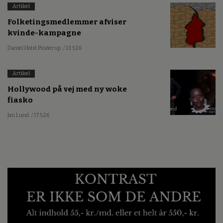
Artikel
Folketingsmedlemmer afviser
kvinde-kampagne
Daniel Holst Pinderup
/ 13.5.26
Artikel
Hollywood på vej med ny woke
fiasko
Jan Lund
/ 17.5.26