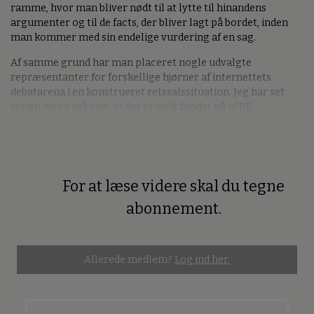
ramme, hvor man bliver nødt til at lytte til hinandens
argumenter og til de facts, der bliver lagt på bordet, inden
man kommer med sin endelige vurdering af en sag.
Af samme grund har man placeret nogle udvalgte
repræsentanter for forskellige hjørner af internettets
debatarena i en konstrueret retssalssituation. Jeg har set
serien nu og må sige, at det er godt fundet på af DR.
For at læse videre skal du tegne
Premium
abonnement.
Allerede medlem?
Log ind her.