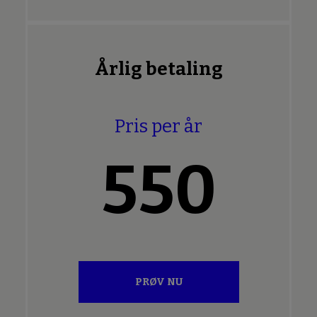
Årlig betaling
Pris per år
550
PRØV NU