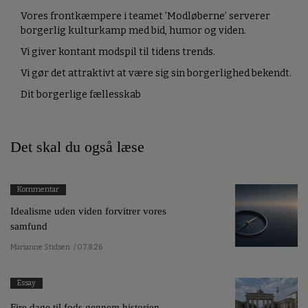
Vores frontkæmpere i teamet ’Modløberne’ serverer
borgerlig kulturkamp med bid, humor og viden.
Vi giver kontant modspil til tidens trends.
Vi gør det attraktivt at være sig sin borgerlighed bekendt.
Dit borgerlige fællesskab
Det skal du også læse
Kommentar
Idealisme uden viden forvitrer vores
samfund
Marianne Stidsen
/ 07.8.26
Essay
Fire dage til fods gennem historien