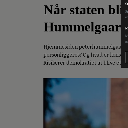
Når staten bliv
S
S
o
Hummelgaar
M
M
a
Hjemmesiden peterhummelgaard.dk s
personliggøres? Og hvad er konse
Risikerer demokratiet at blive et t