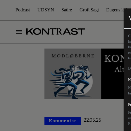
Podcast
UDSYN
Satire
Groft Sagt
Dagens leder
C
i
k
e
t
D
N
N
b
F
F
i
22.05.25
Kommentar
Premium
F