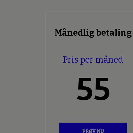
Månedlig betaling
Pris per måned
55
PRØV NU