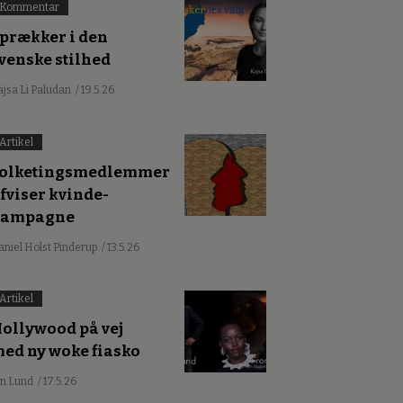
Kommentar
prækker i den
venske stilhed
ajsa Li Paludan
/ 19.5.26
Artikel
olketingsmedlemmer
fviser kvinde-
kampagne
aniel Holst Pinderup
/ 13.5.26
Artikel
ollywood på vej
ed ny woke fiasko
an Lund
/ 17.5.26