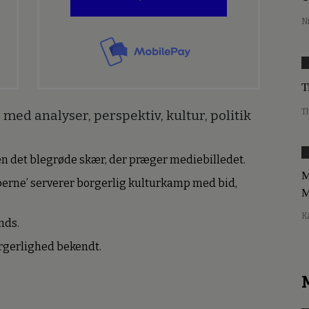
N
T
T
med analyser, perspektiv, kultur, politik
den det blegrøde skær, der præger mediebilledet.
M
erne’ serverer borgerlig kulturkamp med bid,
M
K
nds.
borgerlighed bekendt.