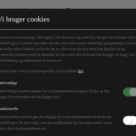
Aktuelt Tema
Skribenter
Vi bruger cookies
Den borgelige brille
Alle vores skribenter
Remigration
Modløberne
ookies er tekststrenge, der lagres i din browser, og som bl.a. bruges til at huske dine
Humaniora forfra
Z-aksen
ndstillinger. Cookies kan ikke sprede virus eller andre skadelige programmer. Cooki
an heller ikke fortælle os hvem du er, eller hvor du bor, men kan hjælpe os og
Store Danskere
ventuelle partnere med at afdække hvilke sider din browser har besøgt, til brug ved
rafikmåling og målretning af annoncer.
u kan læse vores privatlivspolitik ved at klikke
her
ødvendige
ødvendige cookies sørger for at hjemmesiden fungerer. F.eks. at din
ruger bliver husket når du logger ind.
unktionelle
unktionelle cookies gør det muligt for vores hjemmeside at huske de
ndstillinger, du har valgt, som har indflydelse på, hvordan siden vises.
.eks. dine cookiepræferencer.