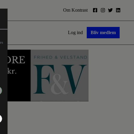
Om Kontrast
Log ind
Bliv medlem
es