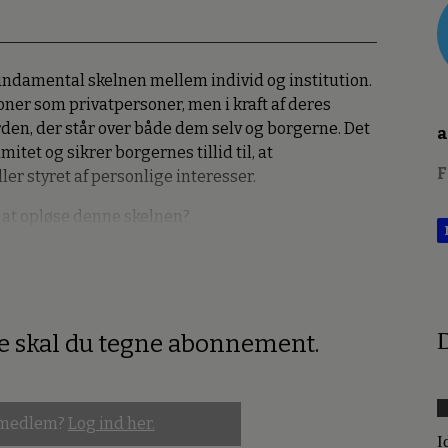
ndamental skelnen mellem individ og institution.
ner som privatpersoner, men i kraft af deres
en, der står over både dem selv og borgerne. Det
a
itet og sikrer borgernes tillid til, at
F
er styret af personlige interesser.
 at opløse denne skelnen?
D
re skal du tegne abonnement.
 medlem?
Log ind her.
I