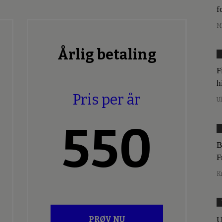
f
M
Årlig betaling
F
h
Pris per år
U
550
B
F
K
PRØV NU
U