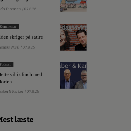
iels Thomsen
/ 07.8.26
Kommentar
iden skriger på satire
homas Wivel
/ 07.8.26
Podcast
ette vil i clinch med
orten
aaber & Karker
/ 07.8.26
Mest læste