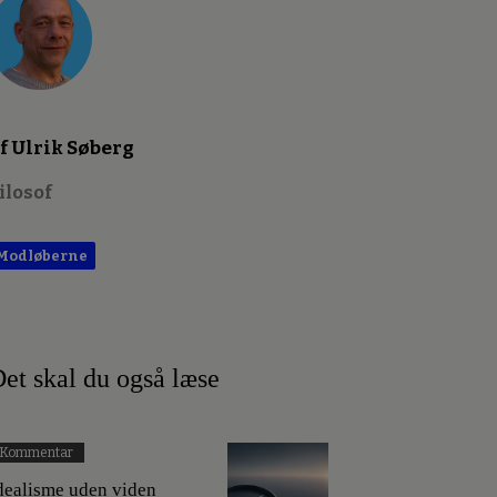
f Ulrik Søberg
ilosof
Modløberne
et skal du også læse
Kommentar
dealisme uden viden