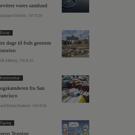
orvitrer vores samfund
arianne Stidsen
/ 07.8.26
Essay
ire dage til fods gennem
istorien
lrik Søberg
/ 06.8.26
Kommentar
ogskænderen fra San
rancisco
nud Bruun Poulsen
/ 06.8.26
Tegning
gens Tegning