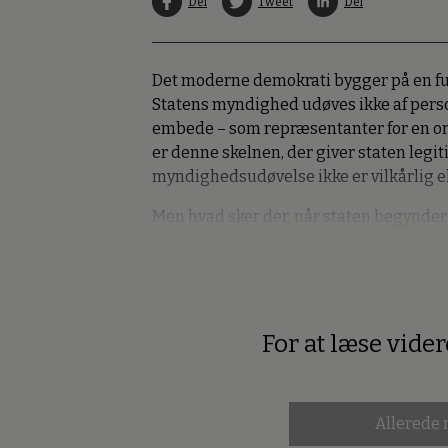
Del
Tweet
Del
Det moderne demokrati bygger på en fu
Statens myndighed udøves ikke af perso
embede – som repræsentanter for en ord
er denne skelnen, der giver staten legitim
myndighedsudøvelse ikke er vilkårlig ell
Men hvad sker der, når staten begynder
For at læse vide
Premium
Allerede