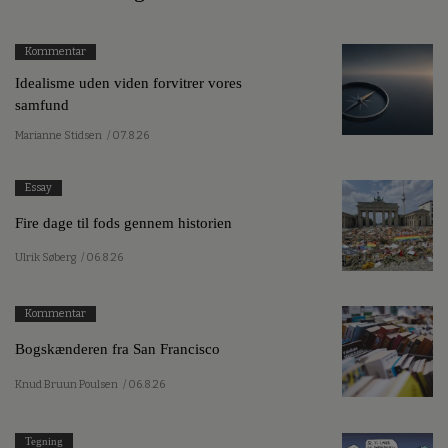
Kommentar
Idealisme uden viden forvitrer vores
samfund
Marianne Stidsen
/ 07.8.26
Essay
Fire dage til fods gennem historien
Ulrik Søberg
/ 06.8.26
Kommentar
Bogskænderen fra San Francisco
Knud Bruun Poulsen
/ 06.8.26
Tegning