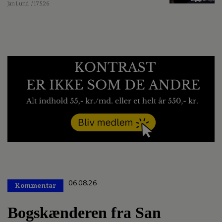
Jan Lund
/ 17.5.26
06.08.26
Kommentar
Premium
Bogskænderen fra San