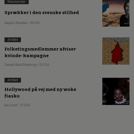
Kommentar
Sprækker i den svenske stilhed
Kajsa Li Paludan
/ 19.5.26
Artikel
Folketingsmedlemmer afviser
kvinde-kampagne
Daniel Holst Pinderup
/ 13.5.26
Artikel
Hollywood på vej med ny woke
fiasko
Jan Lund
/ 17.5.26