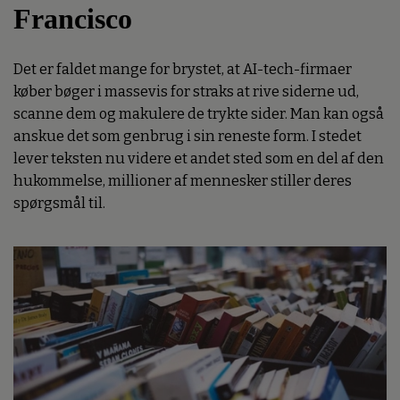
Francisco
Det er faldet mange for brystet, at AI-tech-firmaer
køber bøger i massevis for straks at rive siderne ud,
scanne dem og makulere de trykte sider. Man kan også
anskue det som genbrug i sin reneste form. I stedet
lever teksten nu videre et andet sted som en del af den
hukommelse, millioner af mennesker stiller deres
spørgsmål til.