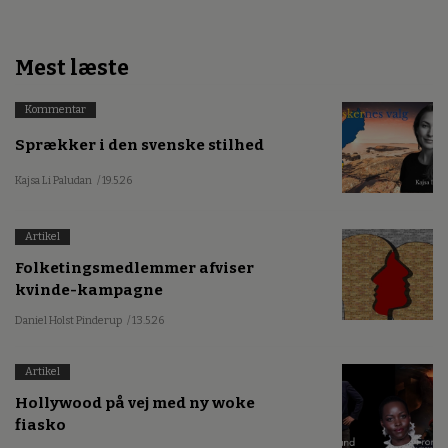
Mest læste
Kommentar
Sprækker i den svenske stilhed
Kajsa Li Paludan
/ 19.5.26
Artikel
Folketingsmedlemmer afviser
kvinde-kampagne
Daniel Holst Pinderup
/ 13.5.26
Artikel
Hollywood på vej med ny woke
fiasko