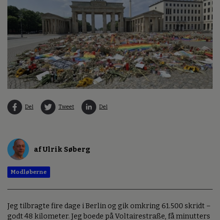
Del
Tweet
Del
af Ulrik Søberg
Modløberne
Jeg tilbragte fire dage i Berlin og gik omkring 61.500 skridt –
godt 48 kilometer. Jeg boede på Voltairestraße, få minutters