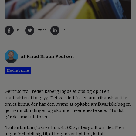
Del
Tweet
Del
af Knud Bruun Poulsen
Modløberne
Gertrud fra Frederiksberg lagde et opslag op af en
maltrakteret bogryg. Det var delt fra en amerikansk artikel
om et firma, der har den uvane at opkøbe antikvariske bøger,
fjerner indbindingen og skanner hver eneste side. Til sidst
går de i makulatoren.
“Kulturbarbari,” skrev hun. 4.200 syntes godt om det. Men
ingen forholdt sig til, at bogen var købt og betalt.