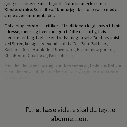
gang fra ruinerne af det gamle franciskanerkloster i
Klosterstraße. Som filosof kunne jeg ikke lade være med at
smile over sammenfaldet.
Oplysningens store kritiker af traditionen lagde navn til min
adresse, mens jeg hver morgen trådte ud i en by, hvis
identitet er langt ældre end oplysningen selv. Der blev spist
ved Spree, besøgte Alexanderplatz, Das Rote Rathaus,
Berliner Dom, Humboldt Universitet, Brandenburger Tor,
Checkpoint Charlie og Fernsehturm.
Men det, der blev hos mig, var ikke seværdighederne. Det var
erkendelsen af, at Berlin ikke kan forstås gennem sin nære
fortid alene.
For at læse videre skal du tegne
Premium
abonnement.