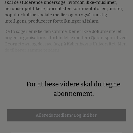
skal de studerende undersøge, hvordan ikke-muslimer,
herunder politikere, journalister, kommentatorer, jurister,
populærkultur, sociale medier og nu også kunstig
intelligens, producerer fortolkninger af islam.
De to sager er ikke den samme. Der er ikke dokumenteret
nogen organisatorisk forbindelse mellem Qatar-sporet ved
Georgetown og det nye fag på Københavns Universitet. Men
de tilhører samme tendens.
For at læse videre skal du tegne
Premium
abonnement.
Allerede medlem?
Log ind her.