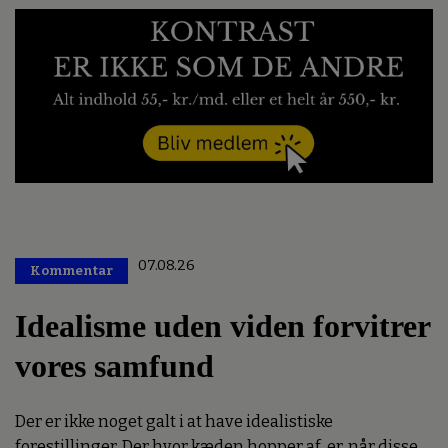
07.08.26
Kommentar
Premium
Idealisme uden viden forvitrer
vores samfund
Der er ikke noget galt i at have idealistiske
forestillinger. Der hvor kæden hopper af, er, når disse