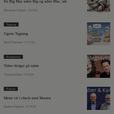
En Big Mac uden Big og uden Mac, tak
Marianne Stidsen
/ 05.8.26
Tegning
Ugens Tegning
Niels Thomsen
/ 07.8.26
Kommentar
Tiden skriger på satire
Thomas Wivel
/ 07.8.26
Podcast
Mette vil i clinch med Morten
Kaaber & Karker
/ 07.8.26