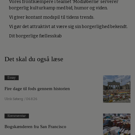
Vores frontkæmpere i teamet ’Modløberne’ serverer
borgerlig kulturkamp med bid, humor og viden.
Vi giver kontant modspil til tidens trends.
Vi gør det attraktivt at være sig sin borgerlighed bekendt.
Dit borgerlige fællesskab
Det skal du også læse
Essay
Fire dage til fods gennem historien
Ulrik Søberg
/ 06.8.26
Kommentar
Bogskænderen fra San Francisco