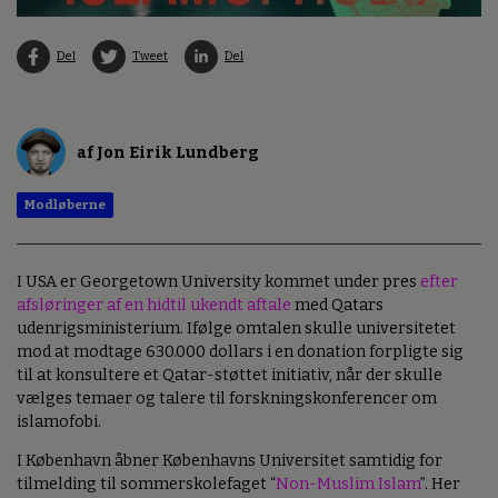
Del
Tweet
Del
af Jon Eirik Lundberg
Modløberne
I USA er Georgetown University kommet under pres
efter
afsløringer af en hidtil ukendt aftale
med Qatars
udenrigsministerium. Ifølge omtalen skulle universitetet
mod at modtage 630.000 dollars i en donation forpligte sig
til at konsultere et Qatar-støttet initiativ, når der skulle
vælges temaer og talere til forskningskonferencer om
islamofobi.
I København åbner Københavns Universitet samtidig for
tilmelding til sommerskolefaget “
Non-Muslim Islam
”. Her