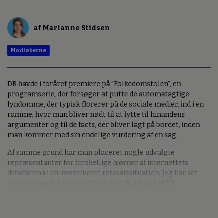
af Marianne Stidsen
Modløberne
DR havde i foråret premiere på ”Folkedomstolen”, en
programserie, der forsøger at putte de automatagtige
lyndomme, der typisk florerer på de sociale medier, ind i en
ramme, hvor man bliver nødt til at lytte til hinandens
argumenter og til de facts, der bliver lagt på bordet, inden
man kommer med sin endelige vurdering af en sag.
Af samme grund har man placeret nogle udvalgte
repræsentanter for forskellige hjørner af internettets
debatarena i en konstrueret retssalssituation. Jeg har set
serien nu og må sige, at det er godt fundet på af DR.