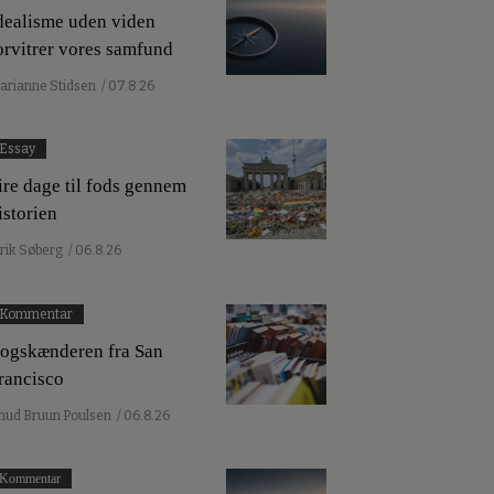
dealisme uden viden
orvitrer vores samfund
arianne Stidsen
/ 07.8.26
Essay
ire dage til fods gennem
istorien
lrik Søberg
/ 06.8.26
Kommentar
ogskænderen fra San
rancisco
nud Bruun Poulsen
/ 06.8.26
Kommentar