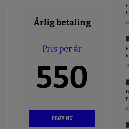
I
f
Årlig betaling
M
Pris per år
F
h
550
U
B
F
K
PRØV NU