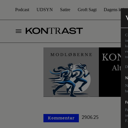
Podcast
UDSYN
Satire
Groft Sagt
Dagens leder
C
i
k
e
t
D
N
N
b
F
F
i
29.06.25
Kommentar
Premium
F