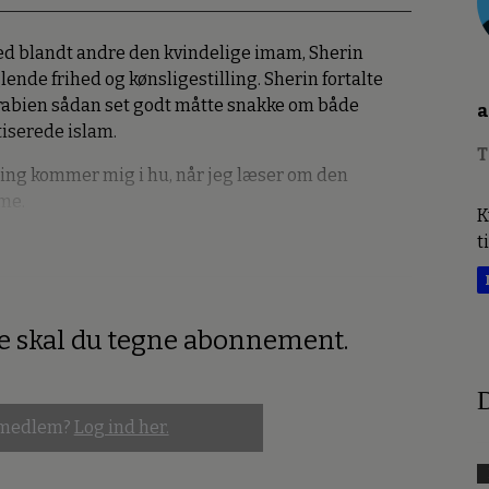
med blandt andre den kvindelige imam, Sherin
de frihed og kønsligestilling. Sherin fortalte
Arabien sådan set godt måtte snakke om både
a
tiserede islam.
T
ing kommer mig i hu, når jeg læser om den
sme.
K
t
re skal du tegne abonnement.
D
 medlem?
Log ind her.