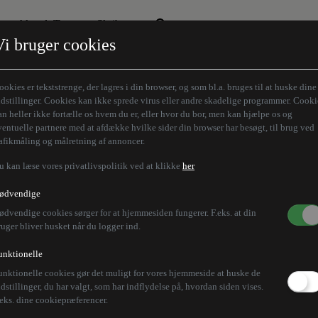
Aktuelt Tema
Skribenter
Vi bruger cookies
Den borgelige brille
Alle vores skribenter
Remigration
Modløberne
ookies er tekststrenge, der lagres i din browser, og som bl.a. bruges til at huske dine
Humaniora forfra
Z-aksen
ndstillinger. Cookies kan ikke sprede virus eller andre skadelige programmer. Cooki
an heller ikke fortælle os hvem du er, eller hvor du bor, men kan hjælpe os og
Store Danskere
ventuelle partnere med at afdække hvilke sider din browser har besøgt, til brug ved
rafikmåling og målretning af annoncer.
u kan læse vores privatlivspolitik ved at klikke
her
ødvendige
ødvendige cookies sørger for at hjemmesiden fungerer. F.eks. at din
ruger bliver husket når du logger ind.
unktionelle
unktionelle cookies gør det muligt for vores hjemmeside at huske de
ndstillinger, du har valgt, som har indflydelse på, hvordan siden vises.
.eks. dine cookiepræferencer.