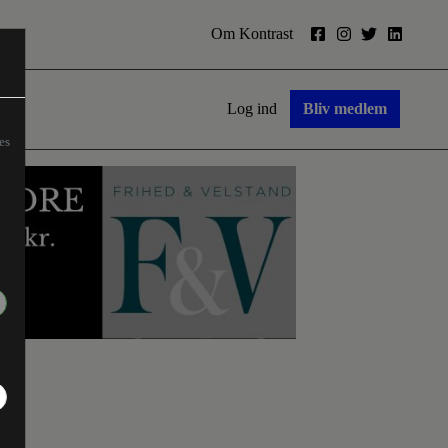
Om Kontrast
Log ind
Bliv medlem
es