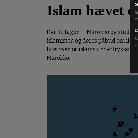
Islam hævet ov
S
S
o
M
Kvinfo tager til Marokko og studere
M
islamister, og deres påbud om ikke 
a
tavs overfor islams undertrykkelse
Marokko.