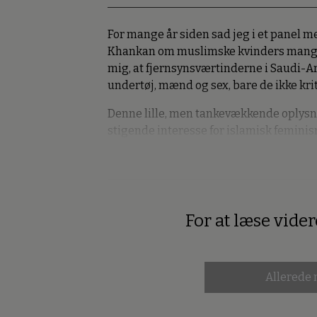
For mange år siden sad jeg i et panel 
Khankan om muslimske kvinders manglen
mig, at fjernsynsværtinderne i Saudi-
undertøj, mænd og sex, bare de ikke kri
Denne lille, men tankevækkende oplysn
stigende interesse for islamisk femini
For at læse vide
Premium
Allerede