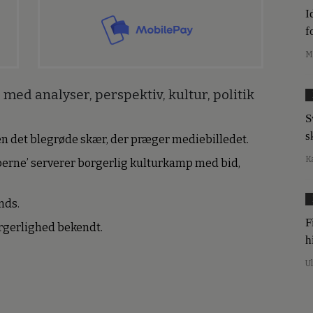
I
f
M
med analyser, perspektiv, kultur, politik
S
s
den det blegrøde skær, der præger mediebilledet.
K
erne’ serverer borgerlig kulturkamp med bid,
nds.
F
borgerlighed bekendt.
h
U