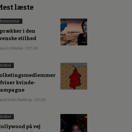
Mest læste
Kommentar
prækker i den
venske stilhed
ajsa Li Paludan
/ 19.5.26
Artikel
olketingsmedlemmer
fviser kvinde-
kampagne
aniel Holst Pinderup
/ 13.5.26
Artikel
ollywood på vej