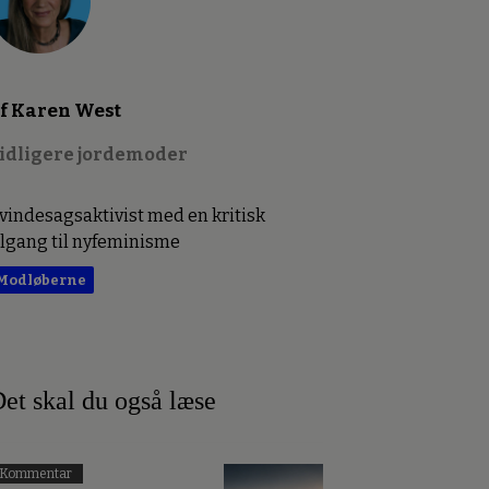
f Karen West
idligere jordemoder
vindesagsaktivist med en kritisk
ilgang til nyfeminisme
Modløberne
et skal du også læse
Kommentar