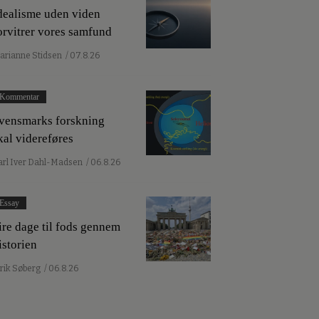
dealisme uden viden
orvitrer vores samfund
arianne Stidsen
/ 07.8.26
Kommentar
vensmarks forskning
kal videreføres
arl Iver Dahl-Madsen
/ 06.8.26
Essay
ire dage til fods gennem
istorien
lrik Søberg
/ 06.8.26