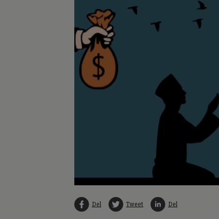
Del
Tweet
Del