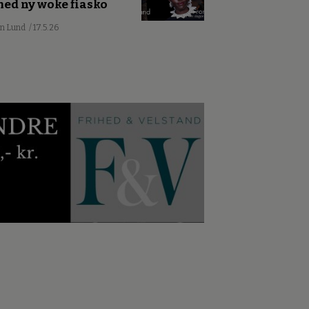
ed ny woke fiasko
an Lund
/ 17.5.26