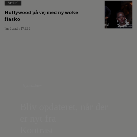
Artikel
Hollywood på vej med ny woke
fiasko
Jan Lund
/ 17.5.26
Nyhedsbrev
Bliv opdateret, når der
er nyt fra
Kontrast