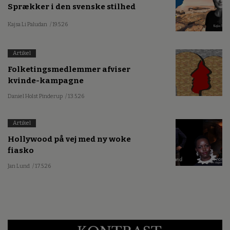
Sprækker i den svenske stilhed
Kajsa Li Paludan
/ 19.5.26
Artikel
Folketingsmedlemmer afviser
kvinde-kampagne
Daniel Holst Pinderup
/ 13.5.26
Artikel
Hollywood på vej med ny woke
fiasko
Jan Lund
/ 17.5.26