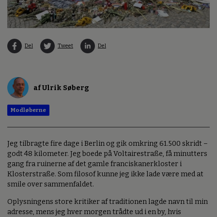
Del
Tweet
Del
af Ulrik Søberg
Modløberne
Jeg tilbragte fire dage i Berlin og gik omkring 61.500 skridt –
godt 48 kilometer. Jeg boede på Voltairestraße, få minutters
gang fra ruinerne af det gamle franciskanerkloster i
Klosterstraße. Som filosof kunne jeg ikke lade være med at
smile over sammenfaldet.
Oplysningens store kritiker af traditionen lagde navn til min
adresse, mens jeg hver morgen trådte ud i en by, hvis