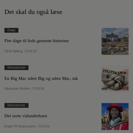
Det skal du også læse
Essay
Fire dage til fods gennem historien
Ulrik Søberg
/ 06.8.26
Kommentar
En Big Mac uden Big og uden Mac, tak
Marianne Stidsen
/ 05.8.26
Kommentar
Det sorte vidunderbarn
Jesper W. Rasmussen
/ 05.8.26