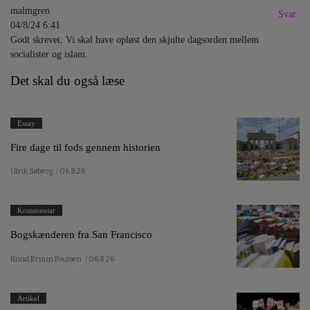
malmgren
Svar
04/8/24 6:41
Godt skrevet. Vi skal have opløst den skjulte dagsorden mellem
socialister og islam.
Det skal du også læse
Essay
Fire dage til fods gennem historien
Ulrik Søberg
/ 06.8.26
Kommentar
Bogskænderen fra San Francisco
Knud Bruun Poulsen
/ 06.8.26
Artikel