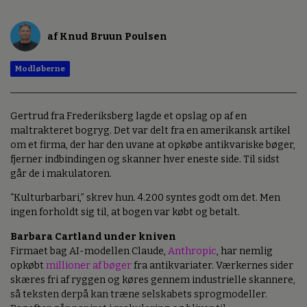
af Knud Bruun Poulsen
Modløberne
Gertrud fra Frederiksberg lagde et opslag op af en
maltrakteret bogryg. Det var delt fra en amerikansk artikel
om et firma, der har den uvane at opkøbe antikvariske bøger,
fjerner indbindingen og skanner hver eneste side. Til sidst
går de i makulatoren.
“Kulturbarbari,” skrev hun. 4.200 syntes godt om det. Men
ingen forholdt sig til, at bogen var købt og betalt.
Barbara Cartland under kniven
Firmaet bag AI-modellen Claude,
Anthropic
, har nemlig
opkøbt
millioner af bøger
fra antikvariater. Værkernes sider
skæres fri af ryggen og køres gennem industrielle skannere,
så teksten derpå kan træne selskabets sprogmodeller.