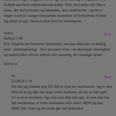
hvilken som helst undertrykkende kultur. Eller med andre ord: Det er
islam, der skal kritiseres og bekæmpes, ikke muslimerne - og det er
meget svært for mange velmenende mennesker at forstå denne forskel.
Jeg plejer at sige: Islam er mest synd for muslimerne.
torkra
Svar
04/8/24 7:00
Eric Voegelin har beskrevet fænomenet, som han tilskriver en åndelig
brist - pneumapatologi - hvor personen lever i en ideologisk virkelighed,
og undertrykker ethvert indtryk eller sansning, der modsiger denne.
Derfor er
fie
Svar
25/10/24 4:29
Det kan jeg tilslutte mig ISLAM er synd for muslimerne. Jeg er nået
frem til at jeg ikke har noget imod muslimer, de kan jo ikke gøre
for at de er muslimer, lige som man ikke kan sige, at man ikke kan
lide medlemmer af Indre missionske eller andet. MEN jeg kan
IKKE lide islam og det Islam gør ved mennesket.