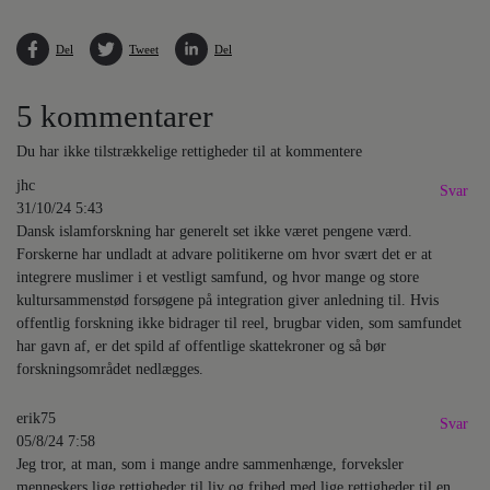
Del
Tweet
Del
5 kommentarer
Du har ikke tilstrækkelige rettigheder til at kommentere
jhc
Svar
31/10/24 5:43
Dansk islamforskning har generelt set ikke været pengene værd.
Forskerne har undladt at advare politikerne om hvor svært det er at
integrere muslimer i et vestligt samfund, og hvor mange og store
kultursammenstød forsøgene på integration giver anledning til. Hvis
offentlig forskning ikke bidrager til reel, brugbar viden, som samfundet
har gavn af, er det spild af offentlige skattekroner og så bør
forskningsområdet nedlægges.
erik75
Svar
05/8/24 7:58
Jeg tror, at man, som i mange andre sammenhænge, forveksler
menneskers lige rettigheder til liv og frihed med lige rettigheder til en