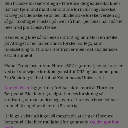
Den franske forskerkollega - Florence Bergeaud-Blackler -
har i sit hjemland mødt den samme form for bagvaskelse,
forsøg på udelukkelse af den akademiske forskerverden og
sågar modtaget trusler på livet, så hun i perioder har måttet
leve med politibeskyttelse.
Hendes bog blev så forleden omtalt og anmeldt i en artikel
på Altinget af en anden dansk forskerkollega, som i
modsætning til Thomas Hoffman er med i det akademiske
establishment.
Manni Crone heder hun. Hun er 60 år gammel, seniorforsker
ved det statsejede forskningsinstitut DIIS og uddannet phd.
Fra Sociologisk Institut på Københavns Universitet.
Anmeldelsen
ligger tæt på et karaktermord af Florence
Bergeaud-Blackler og nedgør hendes forskning så
voldsomt, at man undrer sig over, at hun overhovedet har
kunnet få noget publiceret i Frankrig.
Heldigvis viste Altinget så megen pli, at de gav Florence
Bergeaud-Blackler mulighed for genmæle.
Og det gør hun