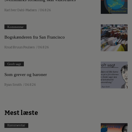
Karl Iver Dahl-Madsen
/ 06.8.26
Kommentar
Bogskænderen fra San Francisco
Knud Bruun Poulsen
/ 06.8.26
Groft sagt
Som grever og baroner
Ryan Smith
/ 06.8.26
Mest læste
Kommentar