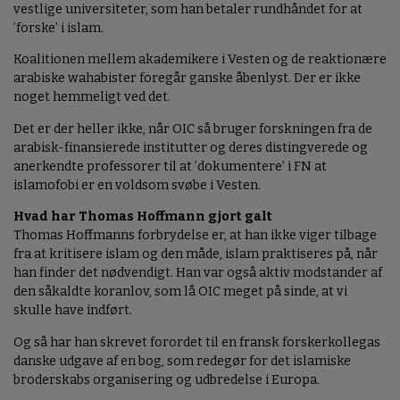
vestlige universiteter, som han betaler rundhåndet for at
’forske’ i islam.
Koalitionen mellem akademikere i Vesten og de reaktionære
arabiske wahabister foregår ganske åbenlyst. Der er ikke
noget hemmeligt ved det.
Det er der heller ikke, når OIC så bruger forskningen fra de
arabisk-finansierede institutter og deres distingverede og
anerkendte professorer til at ’dokumentere’ i FN at
islamofobi er en voldsom svøbe i Vesten.
Hvad har Thomas Hoffmann gjort galt
Thomas Hoffmanns forbrydelse er, at han ikke viger tilbage
fra at kritisere islam og den måde, islam praktiseres på, når
han finder det nødvendigt. Han var også aktiv modstander af
den såkaldte koranlov, som lå OIC meget på sinde, at vi
skulle have indført.
Og så har han skrevet forordet til en fransk forskerkollegas
danske udgave af en bog, som redegør for det islamiske
broderskabs organisering og udbredelse i Europa.