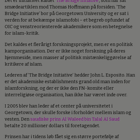
Det er initiativet kaldet
’The Bridge Intiative’
, som har sat
smædeartiklen mod Thomas Hoffmann på forsiden. ’The
Bridge Initiative’ bor på Georgetown University og er sat i
verden for at bekæmpe islamofobi – et begreb opfundet af
OIC og venstreorienterede akademikere som en betegnelse
for islam-kritik.
Det kaldes et flerårigt forskningsprojekt, men er en politisk
kamporganisation. Der er ikke noget forskning på deres
hjemmeside, men masser af politisk mistænkeliggørelse af
kritikere af islam.
Lederen af ’The Bridge Initiative’ hedder John L. Esposito. Han
er det akademiske establishments grand old man inden for
islamforskning, og der er ikke den FN-komite eller
interreligiøse organisation, han ikke har været inde over.
I 2005 blev han leder af et center på universitetet i
Georgetown, der skulle forske i forholdet mellem islam og
vesten. Den
saudiske prins Al Waleed bin Talal Al Saud
betalte 20 millioner dollars til foretagendet.
Prinsen har i tidens løb fået sig en større portefølje af