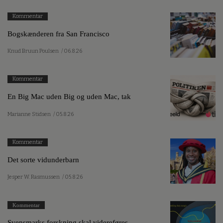
Kommentar
Bogskænderen fra San Francisco
Knud Bruun Poulsen
/ 06.8.26
Kommentar
En Big Mac uden Big og uden Mac, tak
Marianne Stidsen
/ 05.8.26
Kommentar
Det sorte vidunderbarn
Jesper W. Rasmussen
/ 05.8.26
Kommentar
Svensmarks forskning skal videreføres