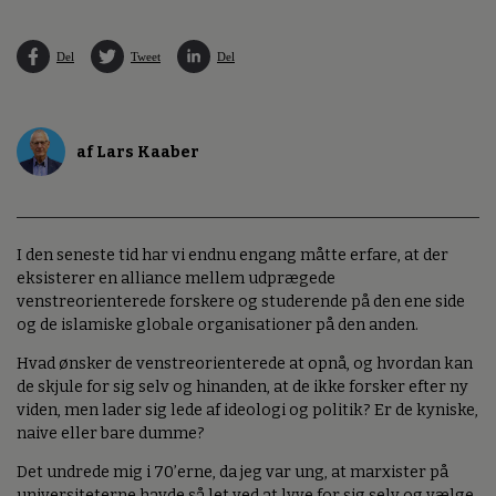
Del
Tweet
Del
af Lars Kaaber
I den seneste tid har vi endnu engang måtte erfare, at der
eksisterer en alliance mellem udprægede
venstreorienterede forskere og studerende på den ene side
og de islamiske globale organisationer på den anden.
Hvad ønsker de venstreorienterede at opnå, og hvordan kan
de skjule for sig selv og hinanden, at de ikke forsker efter ny
viden, men lader sig lede af ideologi og politik? Er de kyniske,
naive eller bare dumme?
Det undrede mig i 70’erne, da jeg var ung, at marxister på
universiteterne havde så let ved at lyve for sig selv og vælge