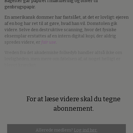
Bagefter går papiret i makulering og bliver til
genbrugspapir.
En amerikansk dommer har fastslået, at det er lovligt: ejeren
af en bog har ret til at gøre, hvad han vil. Domstolen gik
videre. Selve den destruktive scanning, hvor det fysiske
eksemplar erstattes af en intern digital kopi, der aldrig
spredes videre, er
fair use
.
Vreden fra det akademiske folkedyb handler altså ikke om
lovligheden, men mere om følelsen af, at noget helligt er
blevet krænket.
For at læse videre skal du tegne
Premium
abonnement.
Allerede medlem?
Log ind her.