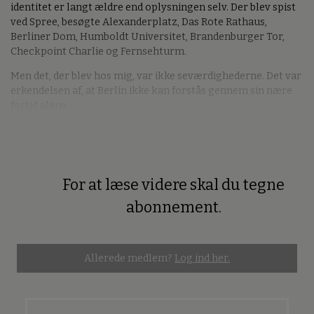
identitet er langt ældre end oplysningen selv. Der blev spist
ved Spree, besøgte Alexanderplatz, Das Rote Rathaus,
Berliner Dom, Humboldt Universitet, Brandenburger Tor,
Checkpoint Charlie og Fernsehturm.
Men det, der blev hos mig, var ikke seværdighederne. Det var
erkendelsen af, at Berlin ikke kan forstås gennem sin nære
fortid alene.
For at læse videre skal du tegne
Premium
abonnement.
Allerede medlem?
Log ind her.