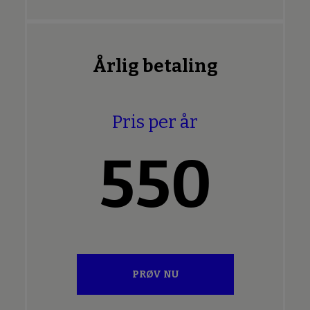
Årlig betaling
Pris per år
550
PRØV NU