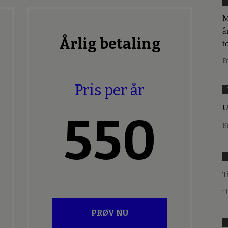
M
å
Årlig betaling
t
F
Pris per år
U
550
N
T
T
PRØV NU