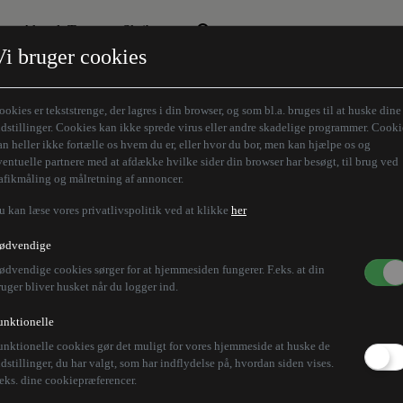
Aktuelt Tema
Skribenter
Vi bruger cookies
Den borgelige brille
Alle vores skribenter
Remigration
Modløberne
ookies er tekststrenge, der lagres i din browser, og som bl.a. bruges til at huske dine
Humaniora forfra
Z-aksen
ndstillinger. Cookies kan ikke sprede virus eller andre skadelige programmer. Cooki
an heller ikke fortælle os hvem du er, eller hvor du bor, men kan hjælpe os og
Store Danskere
ventuelle partnere med at afdække hvilke sider din browser har besøgt, til brug ved
rafikmåling og målretning af annoncer.
u kan læse vores privatlivspolitik ved at klikke
her
ødvendige
ødvendige cookies sørger for at hjemmesiden fungerer. F.eks. at din
ruger bliver husket når du logger ind.
unktionelle
unktionelle cookies gør det muligt for vores hjemmeside at huske de
ndstillinger, du har valgt, som har indflydelse på, hvordan siden vises.
.eks. dine cookiepræferencer.