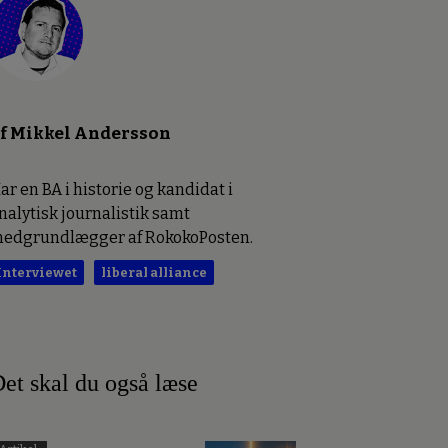
f Mikkel Andersson
ar en BA i historie og kandidat i
nalytisk journalistik samt
edgrundlægger af RokokoPosten.
Interviewet
liberal alliance
et skal du også læse