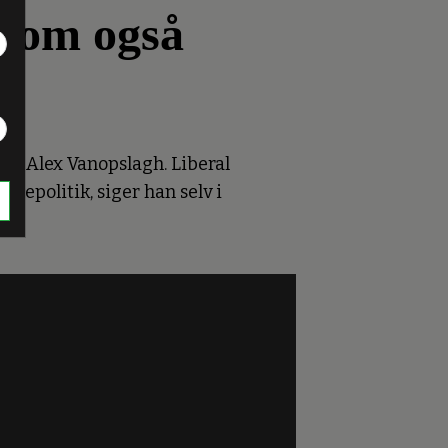
, som også
ner Alex Vanopslagh. Liberal
gepolitik, siger han selv i