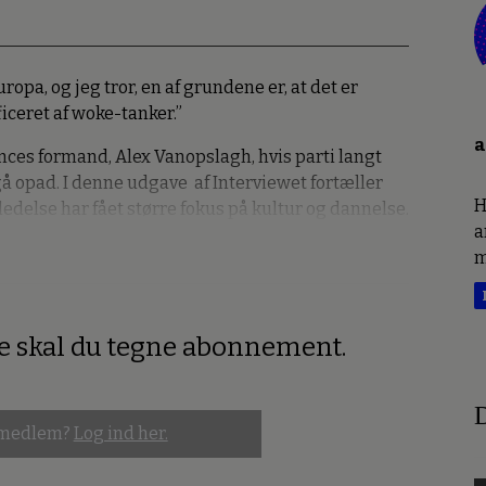
ropa, og jeg tror, en af grundene er, at det er
ficeret af woke-tanker.”
a
ances formand, Alex Vanopslagh, hvis parti langt
opad. I denne udgave af Interviewet fortæller
H
edelse har fået større fokus på kultur og dannelse.
a
m
re skal du tegne abonnement.
D
 medlem?
Log ind her.