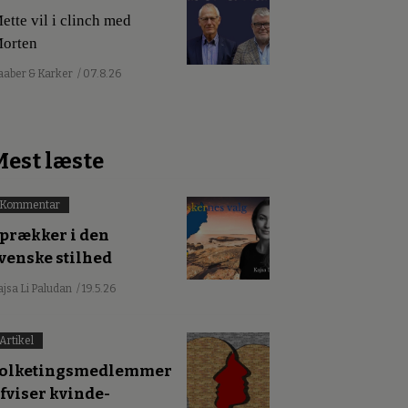
ette vil i clinch med
orten
aaber & Karker
/ 07.8.26
Mest læste
Kommentar
prækker i den
venske stilhed
ajsa Li Paludan
/ 19.5.26
Artikel
olketingsmedlemmer
fviser kvinde-