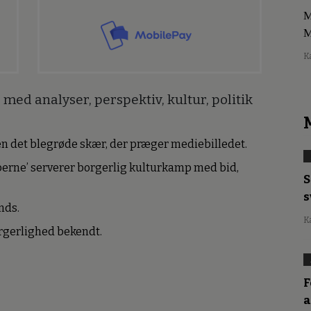
M
M
K
med analyser, perspektiv, kultur, politik
den det blegrøde skær, der præger mediebilledet.
erne’ serverer borgerlig kulturkamp med bid,
S
s
nds.
K
borgerlighed bekendt.
F
a