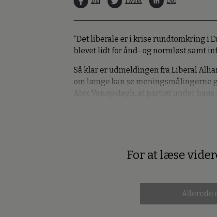
Del
Tweet
Del
“Det liberale er i krise rundtomkring i Eu
blevet lidt for ånd- og normløst samt in
Så klar er udmeldingen fra Liberal Alli
om længe kan se meningsmålingerne gå 
Alex Vanopslagh, at partiet under hans l
For at læse vide
Premium
Allerede