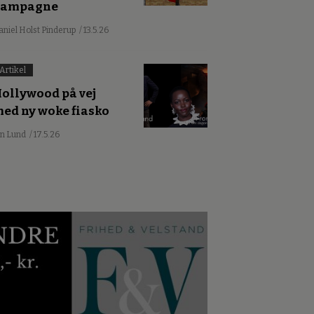
kampagne
aniel Holst Pinderup
/ 13.5.26
Artikel
ollywood på vej
ed ny woke fiasko
an Lund
/ 17.5.26