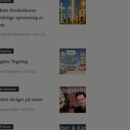
Artikel
ette Frederiksens
ndelige oprustning er
om
rederik Christensen
/ 14.7.26
Tegning
gens Tegning
iels Thomsen
/ 07.8.26
Kommentar
iden skriger på satire
homas Wivel
/ 07.8.26
Podcast