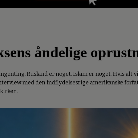
ksens åndelige oprust
nting. Rusland er noget. Islam er noget. Hvis alt vi 
." Interview med den indflydelsesrige amerikanske for
ekirken.