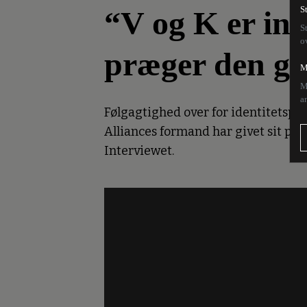
“V og K er inf
S
S
o
præger den glo
M
M
a
Følgagtighed over for identitetspol
Alliances formand har givet sit par
Interviewet.