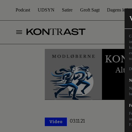
Podcast
UDSYN
Satire
Groft Sagt
Dagens leder
C
i
k
e
t
D
N
N
b
F
F
i
03.11.21
Video
Premium
F