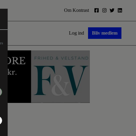
Om Kontrast
Log ind
Bliv medlem
es