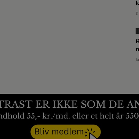
D
H
m
J