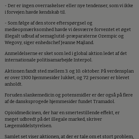
- Der er ingen overraskelser eller nye tendenser, som vi ikke
i forvejen havde kendskab til.
- Som følge af den store efterspørgsel og
medieopmærksomhed havde vi desværre forventet et øget
illegalt udbud af semaglutid-præparaterne Ozempic og
Wegovy, siger enhedschef Jeanne Majland.
Anmeldelserne er sket som led i global aktion ledet af det
internationale politisamarbejde Interpol.
Aktionen fandt sted mellem 3. og 10. oktober. På verdensplan
er over 1300 hjemmesider lukket, og 72 personer er blevet
anholdt.
Foruden slankemedicin og potensmidler er der også på flere
af de dansksprogede hjemmesider fundet Tramadol.
Opioidmedicinen, der har en smertestillende effekt, er
meget udbredt på det illegale marked, skriver
Lægemiddelstyrelsen.
Samlet set viser aktionen, at der er tale om et stort problem,