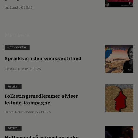
Jan Lund
/ 06.8.26
Mest læste
Kommentar
Sprækker i den svenske stilhed
Kajsa Li Paludan
/ 19.5.26
Artikel
Folketingsmedlemmer afviser
kvinde-kampagne
Daniel Holst Pinderup
/ 13.5.26
Artikel
Hollywood på vej med ny woke