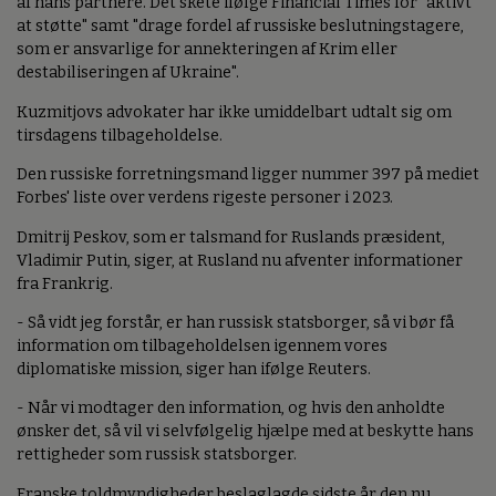
af hans partnere. Det skete ifølge Financial Times for "aktivt
at støtte" samt "drage fordel af russiske beslutningstagere,
som er ansvarlige for annekteringen af Krim eller
destabiliseringen af Ukraine".
Kuzmitjovs advokater har ikke umiddelbart udtalt sig om
tirsdagens tilbageholdelse.
Den russiske forretningsmand ligger nummer 397 på mediet
Forbes' liste over verdens rigeste personer i 2023.
Dmitrij Peskov, som er talsmand for Ruslands præsident,
Vladimir Putin, siger, at Rusland nu afventer informationer
fra Frankrig.
- Så vidt jeg forstår, er han russisk statsborger, så vi bør få
information om tilbageholdelsen igennem vores
diplomatiske mission, siger han ifølge Reuters.
- Når vi modtager den information, og hvis den anholdte
ønsker det, så vil vi selvfølgelig hjælpe med at beskytte hans
rettigheder som russisk statsborger.
Franske toldmyndigheder beslaglagde sidste år den nu