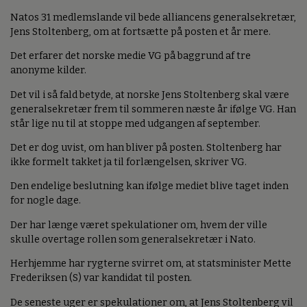
Natos 31 medlemslande vil bede alliancens generalsekretær,
Jens Stoltenberg, om at fortsætte på posten et år mere.
Det erfarer det norske medie VG på baggrund af tre
anonyme kilder.
Det vil i så fald betyde, at norske Jens Stoltenberg skal være
generalsekretær frem til sommeren næste år ifølge VG. Han
står lige nu til at stoppe med udgangen af september.
Det er dog uvist, om han bliver på posten. Stoltenberg har
ikke formelt takket ja til forlængelsen, skriver VG.
Den endelige beslutning kan ifølge mediet blive taget inden
for nogle dage.
Der har længe været spekulationer om, hvem der ville
skulle overtage rollen som generalsekretær i Nato.
Herhjemme har rygterne svirret om, at statsminister Mette
Frederiksen (S) var kandidat til posten.
De seneste uger er spekulationer om, at Jens Stoltenberg vil