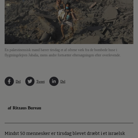
En palæstinensisk mand bærer tirsdag et af ofrene væk fra de bombede huse i
flygtningelejren Jabalia, mens andre fortsætter eftersøgningen efter overlevende.
Del
Tweet
Del
af Ritzaus Bureau
Mindst 50 mennesker er tirsdag blevet dræbt i et israelsk