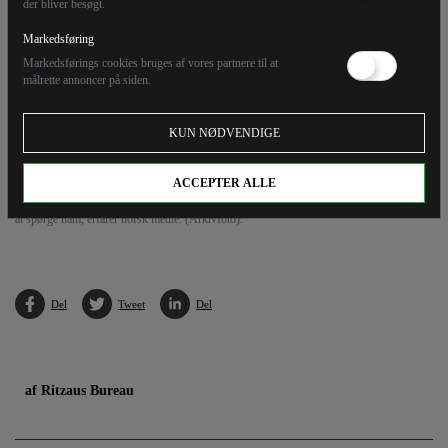
der bliver besøgt.
Markedsføring
Markedsførings cookies bruges af vores partnere til at
målrette annoncer på siden.
KUN NØDVENDIGE
ACCEPTER ALLE
Jens Stoltenberg har flere gange sagt, at han ikke vil søge om at blive forlænget som
generalsekretær i forsvarsalliancen Nato. Nu er Natos 31 medlemslande blevet enige om
at spørge ham, erfarer norsk medie. (Arkivfoto).
Del
Tweet
Del
af Ritzaus Bureau