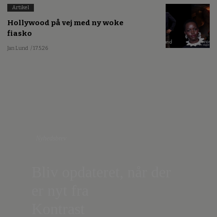
Artikel
Hollywood på vej med ny woke
fiasko
Jan Lund
/ 17.5.26
Nyhedsbrev
Bliv opdateret, når der
er nyt fra
Kontrast