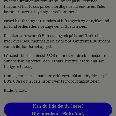
nyhedsbureauet Reuters, at militæret på nuværende
tidspunkt har fokus på den nordlige del af enklaven. Siden
kommer turen til syd, siger vedkommende.
Israel har foretaget tusindvis af luftangreb og er rykket ind
på landjorden i den nordlige del af Gazastriben.
Det sker som svar på Hamas' angreb på Israel 7. oktober,
hvor over 1400 mennesker blev dræbt. Omtrent 1100 af dem
var civile, har Israel oplyst.
I Gazastriben er mindst 8525 mennesker dræbt, meddelte
sundhedsministeriet i den Hamas-kontrollerede enklave
tidligere tirsdag.
Hamas, som Israel har som erklæret mål at udrydde, er på
EU's, USA's og Israels lister over terrororganisationer.
Kilde: /ritzau/
Kan du lide det du læser?
Bliv medlem - 99 kr./md.