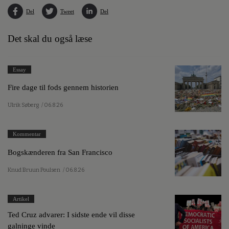
Del
Tweet
Del
Det skal du også læse
Essay
Fire dage til fods gennem historien
Ulrik Søberg
/ 06.8.26
Kommentar
Bogskænderen fra San Francisco
Knud Bruun Poulsen
/ 06.8.26
Artikel
Ted Cruz advarer: I sidste ende vil disse
galninge vinde