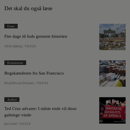
Det skal du også læse
Essay
Fire dage til fods gennem historien
Ulrik Søberg
/ 06.8.26
Kommentar
Bogskænderen fra San Francisco
Knud Bruun Poulsen
/ 06.8.26
Artikel
Ted Cruz advarer: I sidste ende vil disse
galninge vinde
Jan Lund
/ 06.8.26