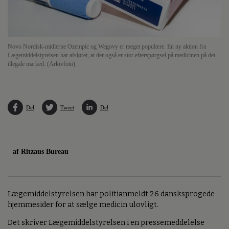
Novo Nordisk-midlerne Ozempic og Wegovy er meget populære. En ny aktion fra
Lægemiddelstyrelsen har afsløret, at der også er stor efterspørgsel på medicinen på det
illegale marked. (Arkivfoto).
Del
Tweet
Del
af Ritzaus Bureau
Lægemiddelstyrelsen har politianmeldt 26 dansksprogede
hjemmesider for at sælge medicin ulovligt.
Det skriver Lægemiddelstyrelsen i en pressemeddelelse