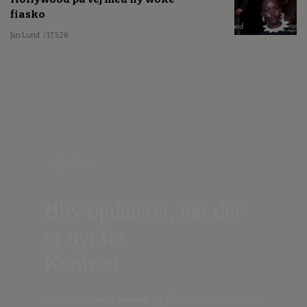
fiasko
Jan Lund
/ 17.5.26
Nyhedsbrev
Bliv opdateret, når der
er nyt fra
Kontrast
Indtast din
e-mail-adresse,
og få nyt fra det borgerlige