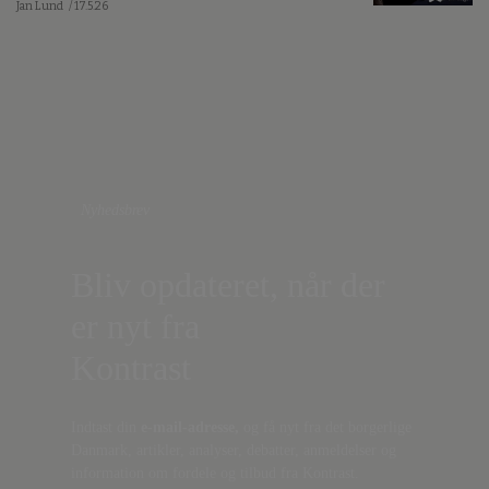
Jan Lund
/ 17.5.26
Nyhedsbrev
Bliv opdateret, når der
er nyt fra
Kontrast
Indtast din
e-mail-adresse,
og få nyt fra det borgerlige
Danmark, artikler, analyser, debatter, anmeldelser og
information om fordele og tilbud fra Kontrast.