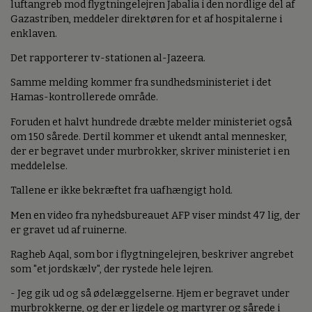
luftangreb mod flygtningelejren Jabalia i den nordlige del af
Gazastriben, meddeler direktøren for et af hospitalerne i
enklaven.
Det rapporterer tv-stationen al-Jazeera.
Samme melding kommer fra sundhedsministeriet i det
Hamas-kontrollerede område.
Foruden et halvt hundrede dræbte melder ministeriet også
om 150 sårede. Dertil kommer et ukendt antal mennesker,
der er begravet under murbrokker, skriver ministeriet i en
meddelelse.
Tallene er ikke bekræftet fra uafhængigt hold.
Men en video fra nyhedsbureauet AFP viser mindst 47 lig, der
er gravet ud af ruinerne.
Ragheb Aqal, som bor i flygtningelejren, beskriver angrebet
som "et jordskælv", der rystede hele lejren.
- Jeg gik ud og så ødelæggelserne. Hjem er begravet under
murbrokkerne, og der er ligdele og martyrer og sårede i