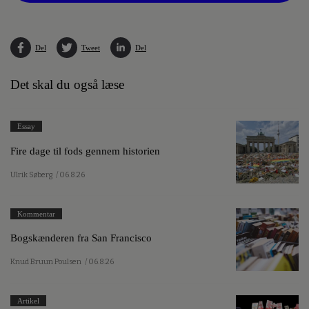
Del
Tweet
Del
Det skal du også læse
Essay
Fire dage til fods gennem historien
Ulrik Søberg
/ 06.8.26
Kommentar
Bogskænderen fra San Francisco
Knud Bruun Poulsen
/ 06.8.26
Artikel