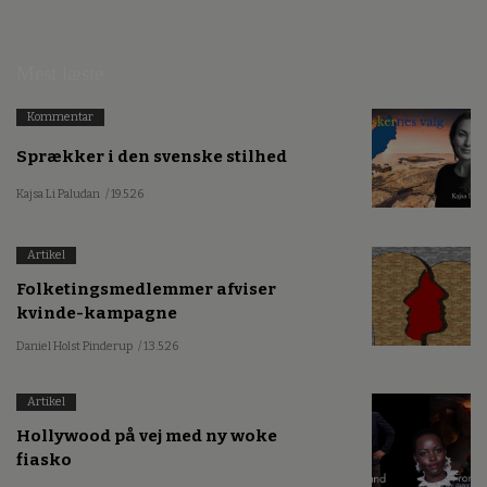
Mest læste
Kommentar
Sprækker i den svenske stilhed
Kajsa Li Paludan
/ 19.5.26
Artikel
Folketingsmedlemmer afviser
kvinde-kampagne
Daniel Holst Pinderup
/ 13.5.26
Artikel
Hollywood på vej med ny woke
fiasko