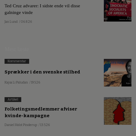
Ted Cruz advarer: I sidste ende vil disse
galninge vinde
Jan Lund
/ 06.8.26
Mest læste
Kommentar
Sprækker i den svenske stilhed
Kajsa Li Paludan
/ 19.5.26
Artikel
Folketingsmedlemmer afviser
kvinde-kampagne
Daniel Holst Pinderup
/ 13.5.26