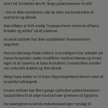
stort tal, fortæller den 41-årige palæstinenser til AFP.
- Det er ikke overdrevet, når de taler om hundredvis af
martyrer og sårede.
Han tilføjer, at folk stadig "transporterer resterne af børn,
kvinder og ældre" ud af ruinerne.
Israelsk militær har ikke umiddelbart kommenteret
angrebet.
Den norske læge Mads Gilbert, som tidligere har arbejdet på
Gazas hospitaler under konflikter mellem Hamas og Israel,
siger til al-Jazeera, at hans kontakter i Gazastriben melder
om cirka 100 dræbte og 300 sårede.
Ifølge hans kilder er 15 huse i flygtningelejren blevet ramt af
israelske luftangreb.
Israels militær har flere gange opfordret palæstinensere i
Gazastriben til at søge mod syd nær grænsen til Egypten.
En unavngiven israelsk embedsmand siger tirsdag til