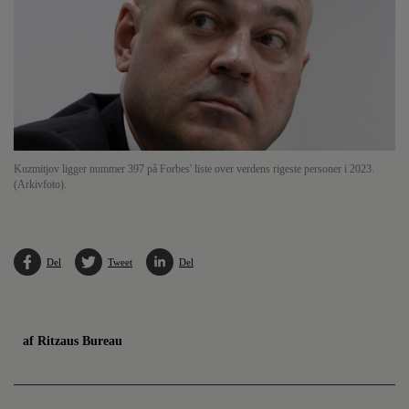
Kuzmitjov ligger nummer 397 på Forbes' liste over verdens rigeste personer i 2023.
(Arkivfoto).
Del
Tweet
Del
af Ritzaus Bureau