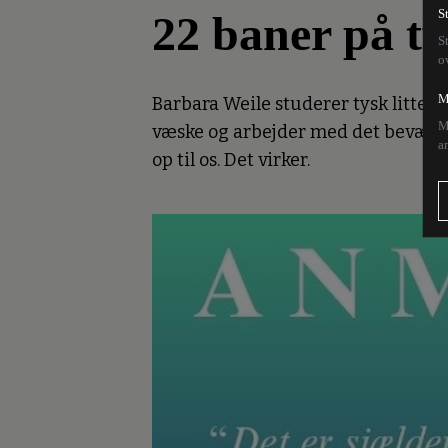
22 baner på ty
S
S
o
M
Barbara Weile studerer tysk littera
M
væske og arbejder med det bevægend
a
op til os. Det virker.