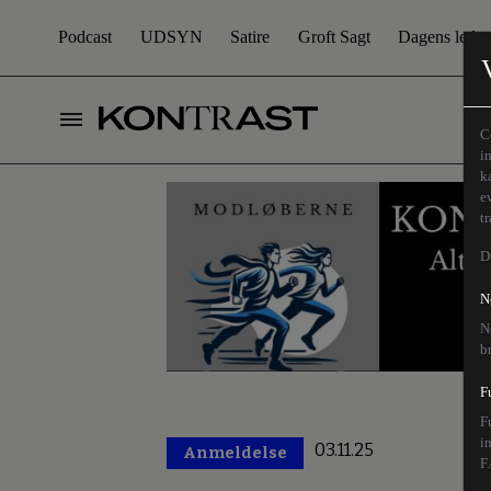
Podcast
UDSYN
Satire
Groft Sagt
Dagens leder
C
i
k
e
t
D
N
N
b
F
F
i
03.11.25
Anmeldelse
Premium
F