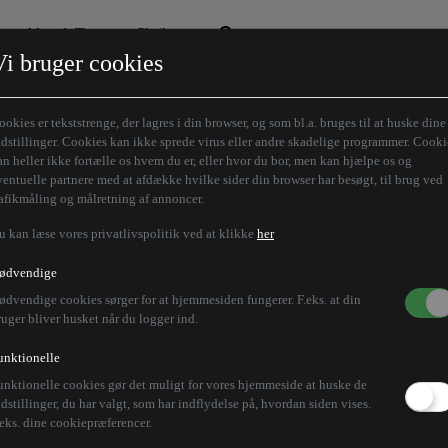
Aktuelt Tema
Skribenter
Vi bruger cookies
Den borgelige brille
Alle vores skribenter
Remigration
Modløberne
ookies er tekststrenge, der lagres i din browser, og som bl.a. bruges til at huske dine
Humaniora forfra
Z-aksen
ndstillinger. Cookies kan ikke sprede virus eller andre skadelige programmer. Cooki
an heller ikke fortælle os hvem du er, eller hvor du bor, men kan hjælpe os og
Store Danskere
ventuelle partnere med at afdække hvilke sider din browser har besøgt, til brug ved
rafikmåling og målretning af annoncer.
u kan læse vores privatlivspolitik ved at klikke
her
ødvendige
ødvendige cookies sørger for at hjemmesiden fungerer. F.eks. at din
ruger bliver husket når du logger ind.
unktionelle
unktionelle cookies gør det muligt for vores hjemmeside at huske de
ndstillinger, du har valgt, som har indflydelse på, hvordan siden vises.
.eks. dine cookiepræferencer.