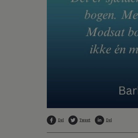
Del
Tweet
Del