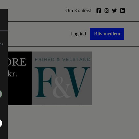
Om Kontrast
Log ind
Bliv medlem
es