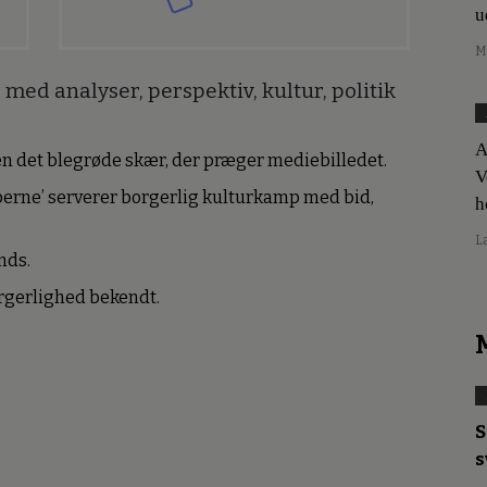
u
M
med analyser, perspektiv, kultur, politik
A
den det blegrøde skær, der præger mediebilledet.
V
erne’ serverer borgerlig kulturkamp med bid,
h
L
nds.
borgerlighed bekendt.
S
s