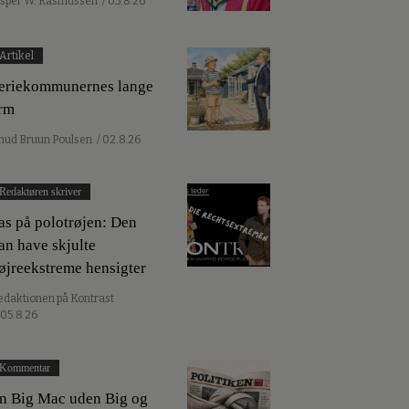
esper W. Rasmussen
/ 05.8.26
Artikel
eriekommunernes lange
rm
nud Bruun Poulsen
/ 02.8.26
Redaktøren skriver
as på polotrøjen: Den
an have skjulte
øjreekstreme hensigter
edaktionen på Kontrast
 05.8.26
Kommentar
n Big Mac uden Big og