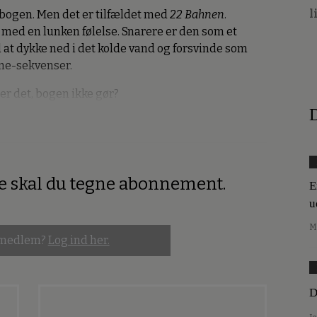
l
d bogen. Men det er tilfældet med
22 Bahnen
.
 med en lunken følelse. Snarere er den som et
il at dykke ned i det kolde vand og forsvinde som
me-sekvenser.
 er det, bogen ikke gør?
D
re skal du tegne abonnement.
E
u
M
 medlem?
Log ind her.
D