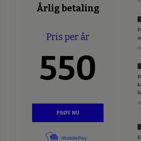
J
Årlig betaling
F
Pris per år
a
K
550
P
k
h
R
/
PRØV NU
E