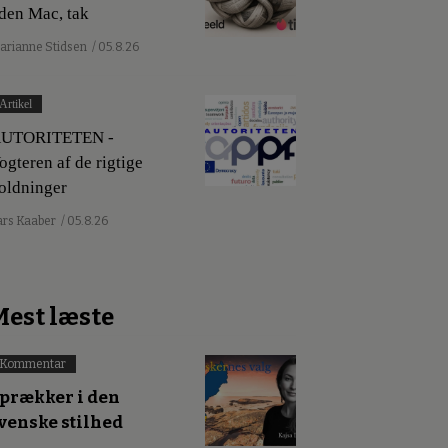
den Mac, tak
arianne Stidsen
/ 05.8.26
Artikel
UTORITETEN -
ogteren af de rigtige
oldninger
ars Kaaber
/ 05.8.26
Mest læste
Kommentar
prækker i den
venske stilhed