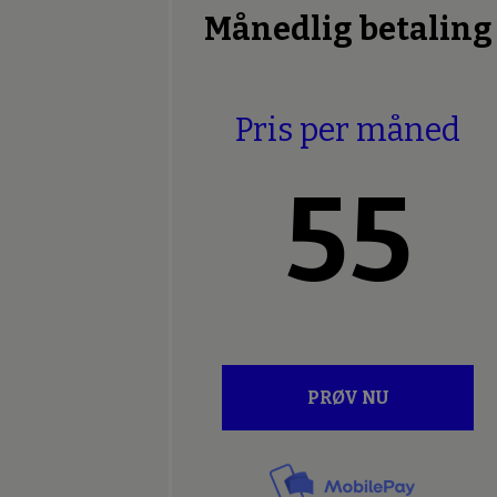
Månedlig betaling
Pris per måned
55
PRØV NU