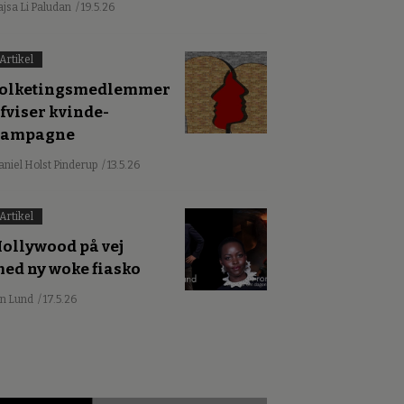
ajsa Li Paludan
/ 19.5.26
Artikel
olketingsmedlemmer
fviser kvinde-
kampagne
aniel Holst Pinderup
/ 13.5.26
Artikel
ollywood på vej
ed ny woke fiasko
an Lund
/ 17.5.26