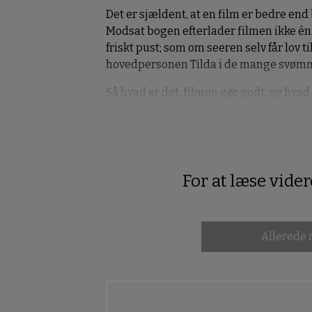
Det er sjældent, at en film er bedre en
Modsat bogen efterlader filmen ikke én
friskt pust; som om seeren selv får lov t
hovedpersonen Tilda i de mange svøm
Så hvad er det, filmen gør godt, og hvad
For at læse vide
Premium
Allerede