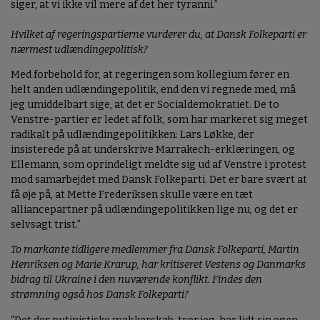
siger, at vi ikke vil mere af det her tyranni.”
Hvilket af regeringspartierne vurderer du, at Dansk Folkeparti er
nærmest udlændingepolitisk?
Med forbehold for, at regeringen som kollegium fører en
helt anden udlændingepolitik, end den vi regnede med, må
jeg umiddelbart sige, at det er Socialdemokratiet. De to
Venstre-partier er ledet af folk, som har markeret sig meget
radikalt på udlændingepolitikken: Lars Løkke, der
insisterede på at underskrive Marrakech-erklæringen, og
Ellemann, som oprindeligt meldte sig ud af Venstre i protest
mod samarbejdet med Dansk Folkeparti. Det er bare svært at
få øje på, at Mette Frederiksen skulle være en tæt
alliancepartner på udlændingepolitikken lige nu, og det er
selvsagt trist.”
To markante tidligere medlemmer fra Dansk Folkeparti, Martin
Henriksen og Marie Krarup, har kritiseret Vestens og Danmarks
bidrag til Ukraine i den nuværende konflikt. Findes den
strømning også hos Dansk Folkeparti?