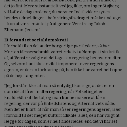
har været formuleret af Dansk Folkeparti. På den måde er
det jo fint. Mere substantielt ved jeg ikke, om Inger Støjberg
vil løfte de dagsordener, du nævner. Indtil videre synes
hendes udmeldinger - befordringsfradraget måske undtaget
- kun at være møntet på at genere Venstre og Jakob
Ellemann-Jensen.”
Et forandret socialdemokrati
I forhold til en del andre borgerlige partiledere, så har
Morten Messerschmidt været relativt afdæmpet i sin kritik
af, at Venstre valgte at deltage i en regering henover midten.
Og selvom han ikke er vildt imponeret over regeringens
ageren, er der en forklaring på, han ikke har været helt oppe
på de høje tangenter.
“Jeg forstår ikke, at man så entydigt kan sige, at det er en
dum idé at få en midterregering, når Folketinget er
knaldrødt i sit flertal, og man kunne risikere at få en
regering, der var på Enhedslistens og Alternativets nåde.
Men det er klart, at når man så ser regeringens ageren, især
i forhold til det meget kulturradikale islæt, den har valgt at
lægge for dagen, som er helt anderledes, end det vi har set