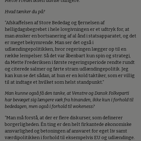
Mette Frederiksen udvise tidligere.”
Hvad tænker du på?
“Afskaffelsen af Store Bededag og fjernelsen af
helligdagsbegrebet i hele lovgivningen er et udtryk for, at
man ønsker en bortsanering af al ånd i statsapparatet, og det
er meget bekymrende. Man ser det også i
udlændingepolitikken, hvor regeringen lægger op til en
række lempelser. Så det var åbenbart kun spin og strategi,
da Mette Frederiksen i første regeringsperiode rendte rundt
og citerede salmer og førte stram udlændingepolitik. Jeg
kan kun se det sådan, at hun er en kold taktiker, som er villig
til at indtage et hvilket som helst standpunkt.”
Man kunne også få den tanke, at Venstre og Dansk Folkeparti
har bevæget sig længere væk fra hinanden, ikke kun i forhold til
bededagen, men også i forhold til wokeness?
“Man må forstå, at der er flere diskurser, som definerer
borgerligheden. Én ting er den helt firkantede økonomiske
ansvarlighed og betoningen af ansvaret for eget liv samt
værdipolitikken i forhold til eksempelvis EU og udlændinge.