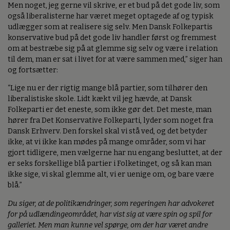
Men noget, jeg gerne vil skrive, er et bud på det gode liv, som
også liberalisterne har været meget optagede af og typisk
udlægger som at realisere sig selv. Men Dansk Folkepartis
konservative bud på det gode liv handler først og fremmest
om at bestræbe sig på at glemme sig selv og være i relation
til dem, man er sat i livet for at være sammen med,” siger han
og fortsætter:
“Lige nu er der rigtig mange blå partier, som tilhører den
liberalistiske skole. Lidt kækt vil jeg hævde, at Dansk
Folkeparti er det eneste, som ikke gør det. Det meste, man
hører fra Det Konservative Folkeparti, lyder som noget fra
Dansk Erhverv. Den forskel skal vi stå ved, og det betyder
ikke, at vi ikke kan mødes på mange områder, som vi har
gjort tidligere, men vælgerne har nu engang besluttet, at der
er seks forskellige blå partier i Folketinget, og så kan man
ikke sige, vi skal glemme alt, vi er uenige om, og bare være
blå.”
Du siger, at de politikændringer, som regeringen har advokeret
for på udlændingeområdet, har vist sig at være spin og spil for
galleriet. Men man kunne vel spørge, om der har været andre