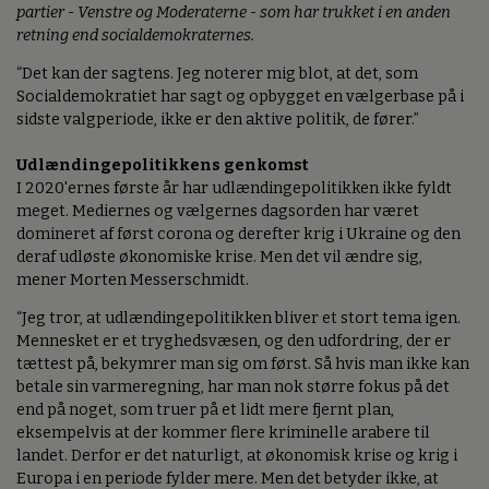
partier - Venstre og Moderaterne - som har trukket i en anden
retning end socialdemokraternes.
“Det kan der sagtens. Jeg noterer mig blot, at det, som
Socialdemokratiet har sagt og opbygget en vælgerbase på i
sidste valgperiode, ikke er den aktive politik, de fører.”
Udlændingepolitikkens genkomst
I 2020'ernes første år har udlændingepolitikken ikke fyldt
meget. Mediernes og vælgernes dagsorden har været
domineret af først corona og derefter krig i Ukraine og den
deraf udløste økonomiske krise. Men det vil ændre sig,
mener Morten Messerschmidt.
“Jeg tror, at udlændingepolitikken bliver et stort tema igen.
Mennesket er et tryghedsvæsen, og den udfordring, der er
tættest på, bekymrer man sig om først. Så hvis man ikke kan
betale sin varmeregning, har man nok større fokus på det
end på noget, som truer på et lidt mere fjernt plan,
eksempelvis at der kommer flere kriminelle arabere til
landet. Derfor er det naturligt, at økonomisk krise og krig i
Europa i en periode fylder mere. Men det betyder ikke, at