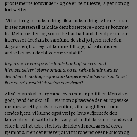
problemerne forsvinder - og de er helt uløste,” siger han og
fortsætter.
“Vi har brug for udvandring, ikke indvandring. Alle de - man
fristes næsten til at kalde dem bosættere - som er kommet
fra Mellemøsten, og som ikke har haft andet end pekuniær
interesse i det danske samfund, de skal jo hjem. Hele den
dagsorden, tror jeg, vil komme tilbage, når situationen i
andre henseender bliver mere stabil.”
Ingen større europæiske lande har haft succes med
hjemsendelser i større omfang, og en række lande nægter
desuden at modtage egne statsborgere ved udsendelser. Er det
ikke en ret urealistisk vision eller drøm?
Altså, man skal jo drømme, hvis man er politiker. Men vi ved
godt, hvad der skal til. Hvis man ophævede den europæiske
menneskerettighedskonvention, ville langt flere kunne
sendes hjem. Vi kunne også vælge, hvis vi fjernede den
konvention, at sætte folk i fængsel, indtil de kunne sendes ud
eller frivilligt udrejste, hvis de ikke vil modtages af deres
hjemland. Men det kræver, at vi marcherer over Rubicon og