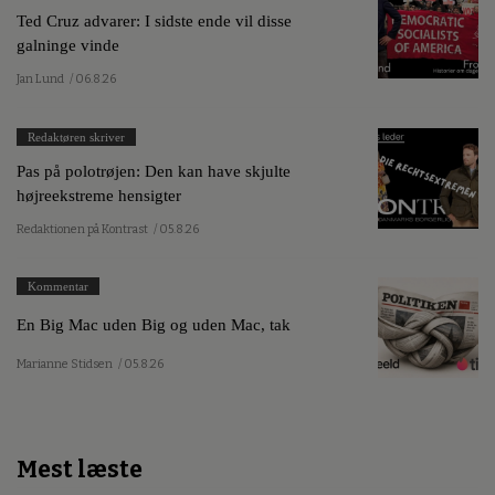
Ted Cruz advarer: I sidste ende vil disse
galninge vinde
Jan Lund
/ 06.8.26
Redaktøren skriver
Pas på polotrøjen: Den kan have skjulte
højreekstreme hensigter
Redaktionen på Kontrast
/ 05.8.26
Kommentar
En Big Mac uden Big og uden Mac, tak
Marianne Stidsen
/ 05.8.26
Mest læste