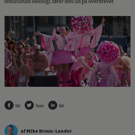
feministisk ideologi, fører den ud på overdrevet.
Del
Tweet
Del
af Mike Bruun-Lander