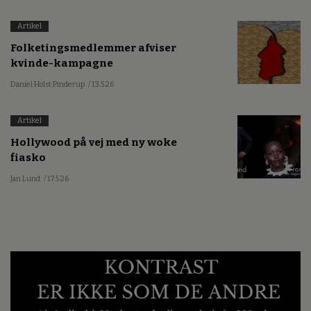
Artikel
Folketingsmedlemmer afviser
kvinde-kampagne
Daniel Holst Pinderup
/ 13.5.26
Artikel
Hollywood på vej med ny woke
fiasko
Jan Lund
/ 17.5.26