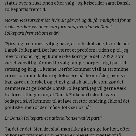
status over situationen efter valg- og krisetider samt Dansk
Folkepartis fremtid.
Morten Messerschmidt, hvis alt går vel, og du får mulighed for at
realisere dine visioner som formand, hvordan vil Dansk
Folkeparti fremstå om et år?
“Først og fremmest vil jeg have, at folk skal vide, hvor de har
Dansk Folkeparti. Det har været et problem i tiden op til, jeg
blev formand, og jeg kunne ikke korrigere det i 2022, som
var et vanvittigt år med to valgkampe, borgerkrig i partiet,
retssag og krig i Ukraine. Derfor kommer vi til at strømline
vores kommunikation og fokusere på de områder, hvor vi
kan gøre en forskel, og et nyt grafisk udtryk, som gør det
nemmere at genkende Dansk Folkeparti. Jeg vil gerne væk
fra forestillingen om, at Dansk Folkeparti skulle være
bedaget, så vi kommer til at lave en stor ændring. Ikke af det
politiske, men af den måde, folk ser os på.”
Er Dansk Folkeparti et nationalkonservativt parti?
“Ja, det er det. Men det skal man ikke gå og sige for højt, efter
at konservatismen som begreb er blevet vanrøgtet af så