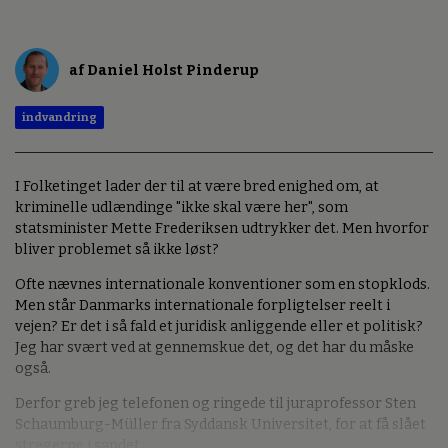
af Daniel Holst Pinderup
indvandring
I Folketinget lader der til at være bred enighed om, at
kriminelle udlændinge "ikke skal være her", som
statsminister Mette Frederiksen udtrykker det. Men hvorfor
bliver problemet så ikke løst?
Ofte nævnes internationale konventioner som en stopklods.
Men står Danmarks internationale forpligtelser reelt i
vejen? Er det i så fald et juridisk anliggende eller et politisk?
Jeg har svært ved at gennemskue det, og det har du måske
også.
Derfor greb jeg telefonen og ringede til juraprofessor Sten
Schaumburg-Müller fra Syddansk Universitet, for at få slået
stregerne i sandet.