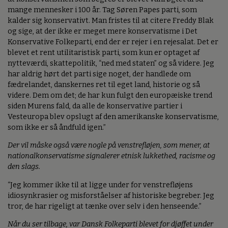
mange mennesker i 100 år. Tag Søren Papes parti, som
kalder sig konservativt. Man fristes til at citere Freddy Blak
og sige, at der ikke er meget mere konservatisme i Det
Konservative Folkeparti, end der er rejer i en rejesalat. Det er
blevet et rent utilitaristisk parti, som kun er optaget af
nytteværdi, skattepolitik, “ned med staten” og så videre. Jeg
har aldrig hørt det parti sige noget, der handlede om
fædrelandet, danskernes ret til eget land, historie og så
videre. Dem om det; de har kun fulgt den europæiske trend
siden Murens fald, da alle de konservative partier i
Vesteuropa blev opslugt af den amerikanske konservatisme,
som ikke er så åndfuld igen.”
Der vil måske også være nogle på venstrefløjen, som mener, at
nationalkonservatisme signalerer etnisk lukkethed, racisme og
den slags.
“Jeg kommer ikke til at ligge under for venstrefløjens
idiosynkrasier og misforståelser af historiske begreber. Jeg
tror, de har rigeligt at tænke over selv i den henseende.”
Når du ser tilbage, var Dansk Folkeparti blevet for djøffet under