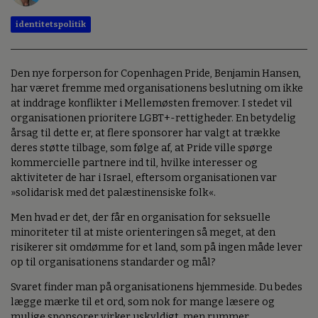
identitetspolitik
Den nye forperson for Copenhagen Pride, Benjamin Hansen,
har været fremme med organisationens beslutning om ikke
at inddrage konflikter i Mellemøsten fremover. I stedet vil
organisationen prioritere LGBT+-rettigheder. En betydelig
årsag til dette er, at flere sponsorer har valgt at trække
deres støtte tilbage, som følge af, at Pride ville spørge
kommercielle partnere ind til, hvilke interesser og
aktiviteter de har i Israel, eftersom organisationen var
»solidarisk med det palæstinensiske folk«.
Men hvad er det, der får en organisation for seksuelle
minoriteter til at miste orienteringen så meget, at den
risikerer sit omdømme for et land, som på ingen måde lever
op til organisationens standarder og mål?
Svaret finder man på organisationens hjemmeside. Du bedes
lægge mærke til et ord, som nok for mange læsere og
mulige sponsorer virker uskyldigt, men rummer