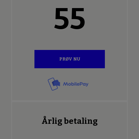
55
PRØV NU
Årlig betaling