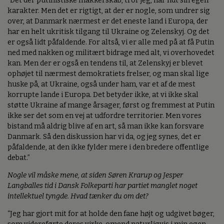
“Det der putinistiske makkerskab, tror jeg, har lidt sin egen
karakter. Men det er rigtigt, at der er nogle, som undrer sig
over, at Danmark nærmest er det eneste land i Europa, der
har en helt ukritisk tilgang til Ukraine og Zelenskyj. Og det
er også lidt påfaldende. For altså, vi er alle med på at få Putin
ned med nakken og militært bidrage med alt, vi overhovedet
kan. Men der er også en tendens til, at Zelenskyj er blevet
ophøjet til nærmest demokratiets frelser, og man skal lige
huske på, at Ukraine, også under ham, var et af de mest
korrupte lande i Europa. Det betyder ikke, at vi ikke skal
støtte Ukraine af mange årsager, først og fremmest at Putin
ikke ser det som en vej at udfordre territorier. Men vores
bistand må aldrig blive af en art, så man ikke kan forsvare
Danmark. Så den diskussion har vi da, og jeg synes, det er
påfaldende, at den ikke fylder mere i den bredere offentlige
debat.”
Nogle vil måske mene, at siden Søren Krarup og Jesper
Langballes tid i Dansk Folkeparti har partiet manglet noget
intellektuel tyngde. Hvad tænker du om det?
“Jeg har gjort mit for at holde den fane højt og udgivet bøger,