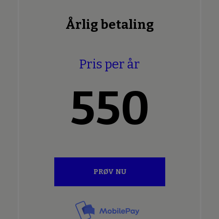
Årlig betaling
Pris per år
550
PRØV NU