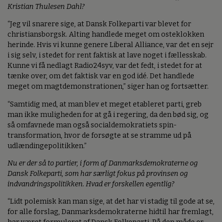
Kristian Thulesen Dahl?
“Jeg vil snarere sige, at Dansk Folkeparti var blevet for
christiansborgsk. Alting handlede meget om osteklokken
herinde. Hvis vi kunne genere Liberal Alliance, var det en sejr
i sig selv, i stedet for rent faktisk at lave noget i fællesskab.
Kunne vi få nedlagt Radio24syv, var det fedt, i stedet for at
tænke over, om det faktisk var en god idé. Det handlede
meget om magtdemonstrationen,” siger han og fortsætter.
“Samtidig med, at man blev et meget etableret parti, greb
man ikke muligheden for at gå i regering, da den bød sig, og
så omfavnede man også socialdemokratiets spin-
transformation, hvor de forsøgte at se stramme ud på
udlændingepolitikken.”
Nu er der så to partier, i form af Danmarksdemokraterne og
Dansk Folkeparti, som har særligt fokus på provinsen og
indvandringspolitikken. Hvad er forskellen egentlig?
“Lidt polemisk kan man sige, at det har vi stadig til gode at se,
for alle forslag, Danmarksdemokraterne hidtil har fremlagt,