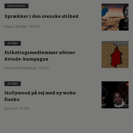
Kommentar
Sprækker i den svenske stilhed
Kajsa Li Paludan
/ 19.5.26
Artikel
Folketingsmedlemmer afviser
kvinde-kampagne
Daniel Holst Pinderup
/ 13.5.26
Artikel
Hollywood på vej med ny woke
fiasko
Jan Lund
/ 17.5.26