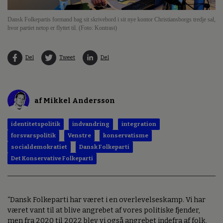
Dansk Folkepartis formand bag sit skrivebord i sit nye kontor Christiansborgs tredje sal,
hvor partiet netop er flyttet til. (Foto: Kontrast)
Del
Tweet
Del
af Mikkel Andersson
identitetspolitik
indvandring
integration
forsvarspolitik
Venstre
konservatisme
socialdemokratiet
Dansk Folkeparti
Det Konservative Folkeparti
“Dansk Folkeparti har været i en overlevelseskamp. Vi har
været vant til at blive angrebet af vores politiske fjender,
men fra 2020 til 2022 blev vi også angrebet indefra af folk,