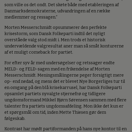
som ville os det ondt. Det skete både med etableringen af
Danmarksdemokraterne, udvandringen af en række
medlemmer og ressagen.”
Morten Messerschmidt opsummerer den perfekte
krisestorm, som Dansk Folkeparti indtil det nyligt
overståede valg stod midt i. Men trods et historisk
undervældende valgresultat aner man så småt konturerne
af et muligt comeback for partiet.
For efter syv år med undersøgelser og retssager endte
MELD- og FELD-sagen med en frikendelse af Morten
Messerschmidt. Meningsmålingerne peger forsigtigt mere
op- end nedad, og mens det er blevet Nye Borgerliges tur til
en omgang på den blå krisekarrusel, har Dansk Folkeparti
opsamlet partiets nyvalgte stjernefrø og tidligere
ungdomsformand Mikkel Bjørn Sørensen sammen med flere
talenter fra partiets ungdomsafdeling. Mon ikke det kun er
et spørgsmål om tid, inden Mette Thiesen gør dem
følgeskab.
Kontrast har mødt partiformanden på hans nye kontor til en