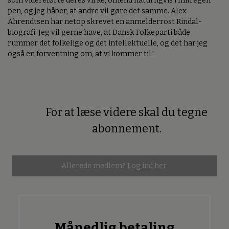
som videreførte deres virke, omend naturligvis i min egen
pen, og jeg håber, at andre vil gøre det samme. Alex
Ahrendtsen har netop skrevet en anmelderrost Rindal-
biografi. Jeg vil gerne have, at Dansk Folkeparti både
rummer det folkelige og det intellektuelle, og det har jeg
også en forventning om, at vi kommer til.”
For at læse videre skal du tegne
Premium
abonnement.
Allerede medlem?
Log ind her.
Månedlig betaling