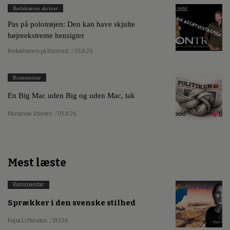
Redaktøren skriver
Pas på polotrøjen: Den kan have skjulte
højreekstreme hensigter
Redaktionen på Kontrast
/ 05.8.26
Kommentar
En Big Mac uden Big og uden Mac, tak
Marianne Stidsen
/ 05.8.26
Mest læste
Kommentar
Sprækker i den svenske stilhed
Kajsa Li Paludan
/ 19.5.26