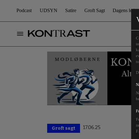
Podcast
UDSYN
Satire
Groft Sagt
Dagens leder
C
i
k
e
t
D
N
N
b
F
F
i
17.06.25
Groft sagt
F