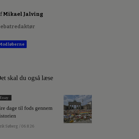
f
Mikael Jalving
ebatredaktør
Modløberne
et skal du også læse
Essay
ire dage til fods gennem
istorien
lrik Søberg
/ 06.8.26