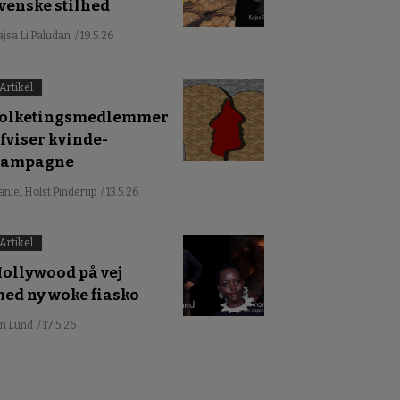
venske stilhed
ajsa Li Paludan
/ 19.5.26
Artikel
olketingsmedlemmer
fviser kvinde-
kampagne
aniel Holst Pinderup
/ 13.5.26
Artikel
ollywood på vej
ed ny woke fiasko
an Lund
/ 17.5.26