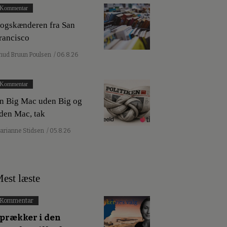
Kommentar
ogskænderen fra San
rancisco
nud Bruun Poulsen
/ 06.8.26
Kommentar
n Big Mac uden Big og
den Mac, tak
arianne Stidsen
/ 05.8.26
est læste
Kommentar
prækker i den