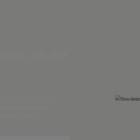
teret, når der
,
og få nyt fra det borgerlige
r, debatter, anmeldelser og
tilbud fra Kontrast.