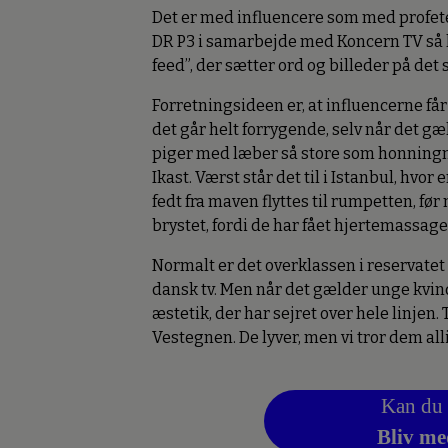
Det er med influencere som med profeter.
DR P3 i samarbejde med Koncern TV så l
feed”, der sætter ord og billeder på det
Forretningsideen er, at influencerne får 
det går helt forrygende, selv når det g
piger med læber så store som honningm
Ikast. Værst står det til i Istanbul, hvor
fedt fra maven flyttes til rumpetten, f
brystet, fordi de har fået hjertemassag
Normalt er det overklassen i reservatet
dansk tv. Men når det gælder unge kvin
æstetik, der har sejret over hele linjen
Vestegnen. De lyver, men vi tror dem all
Kan du 
Bliv me