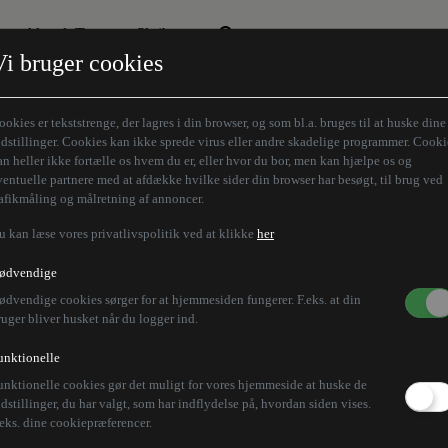
Aktuelt Tema
Skribenter
Vi bruger cookies
Den borgelige brille
Alle vores skribenter
Remigration
Modløberne
ookies er tekststrenge, der lagres i din browser, og som bl.a. bruges til at huske dine
Humaniora forfra
Z-aksen
ndstillinger. Cookies kan ikke sprede virus eller andre skadelige programmer. Cooki
an heller ikke fortælle os hvem du er, eller hvor du bor, men kan hjælpe os og
Store Danskere
ventuelle partnere med at afdække hvilke sider din browser har besøgt, til brug ved
rafikmåling og målretning af annoncer.
u kan læse vores privatlivspolitik ved at klikke
her
ødvendige
ødvendige cookies sørger for at hjemmesiden fungerer. F.eks. at din
ruger bliver husket når du logger ind.
unktionelle
unktionelle cookies gør det muligt for vores hjemmeside at huske de
ndstillinger, du har valgt, som har indflydelse på, hvordan siden vises.
.eks. dine cookiepræferencer.