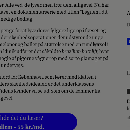
 Alle ved, de lyver, men tror dem alligevel. Nu har
avet en dokumentarserie med titlen ”Løgnen i dit
A
 snedige bedrag.
D
penge for at lyve deres følgere lige op i fjæset, og
ælder skønhedsoperationer, der udstyrer de unge
eloner og baller på størrelse med en rundkørsel i
 en klinik udfører det såkaldte
brazilian butt lift
, hvor
ør nogle af pigerne vågner op med sorte plamager på
e undervejs.
D
 nord for København, som kører med klatten i
ders skønhedsidealer, er det underklassens
. Tidens kvinder vil se ud, som om de kommer fra
igevel.
F
h
lide det du læser?
U
dlem - 55 kr./md.