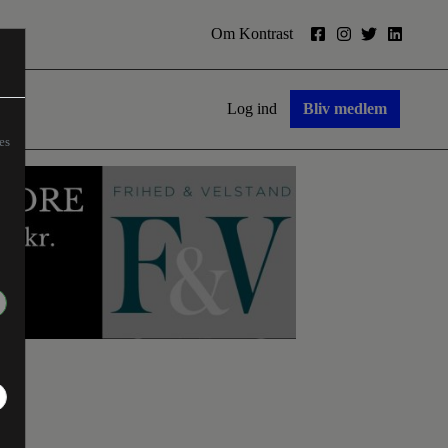
Om Kontrast
Log ind
Bliv medlem
es