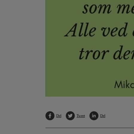
Del
Tweet
Del