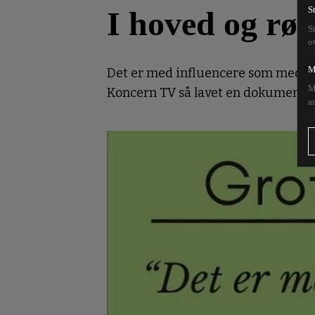
I hoved og røv
S
S
o
M
Det er med influencere som med pro
M
Koncern TV så lavet en dokumentarse
a