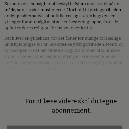
Koranlovens hensigt er at beskytte Islam mod kritik på en
måde, som støder muslimerne. I forhold til ytringsfriheden
er det problematisk, at politikerne og staten begrænser
ytringer for at undgå at støde en bestemt gruppe, fordi de
opfatter deres religion for hævet over kritik.
Det bliver en glidebane, for det åbner for mange forskellige
undskyldninger for at indskrænke ytringsfriheden. Men blot
fordi nogen - i det her tilfælde Organisationen af islamiske
stater - mener, at en bestemt ytring er krænkende, er det
ikke ensbetydende med, at det er en reel og vægtig grund til
at begrænse ytringsfriheden.
For at læse videre skal du tegne
Premium
abonnement.