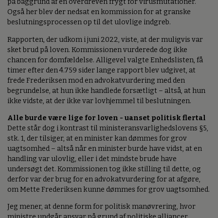
på baggrund af en overdreven frygt for virusmutationer.
Også her blev der nedsat en kommission for at granske
beslutningsprocessen op til det ulovlige indgreb.
Rapporten, der udkom i juni 2022, viste, at der muligvis var
sket brud på loven. Kommissionen vurderede dog ikke
chancen for domfældelse. Alligevel valgte Enhedslisten, få
timer efter den 4.759 sider lange rapport blev udgivet, at
frede Frederiksen mod en advokatvurdering med den
begrundelse, at hun ikke handlede forsætligt – altså, at hun
ikke vidste, at der ikke var lovhjemmel til beslutningen.
Alle burde være lige for loven - uanset politisk flertal
Dette står dog i kontrast til ministeransvarlighedslovens §5,
stk. 1, der tilsiger, at en minister kan dømmes for grov
uagtsomhed – altså når en minister burde have vidst, at en
handling var ulovlig, eller i det mindste brude have
undersøgt det. Kommissionen tog ikke stilling til dette, og
derfor var der brug for en advokatvurdering for at afgøre,
om Mette Frederiksen kunne dømmes for grov uagtsomhed.
Jeg mener, at denne form for politisk manøvrering, hvor
ministre undgår ansvar på grund af politiske alliancer,