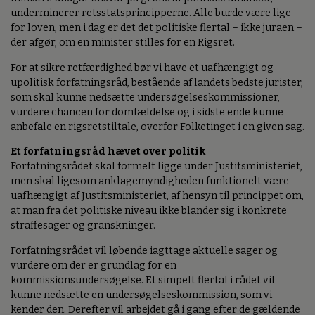
underminerer retsstatsprincipperne. Alle burde være lige
for loven, men i dag er det det politiske flertal – ikke juraen –
der afgør, om en minister stilles for en Rigsret.
For at sikre retfærdighed bør vi have et uafhængigt og
upolitisk forfatningsråd, bestående af landets bedste jurister,
som skal kunne nedsætte undersøgelseskommissioner,
vurdere chancen for domfældelse og i sidste ende kunne
anbefale en rigsretstiltale, overfor Folketinget i en given sag.
Et forfatningsråd hævet over politik
Forfatningsrådet skal formelt ligge under Justitsministeriet,
men skal ligesom anklagemyndigheden funktionelt være
uafhængigt af Justitsministeriet, af hensyn til princippet om,
at man fra det politiske niveau ikke blander sig i konkrete
straffesager og granskninger.
Forfatningsrådet vil løbende iagttage aktuelle sager og
vurdere om der er grundlag for en
kommissionsundersøgelse. Et simpelt flertal i rådet vil
kunne nedsætte en undersøgelseskommission, som vi
kender den. Derefter vil arbejdet gå i gang efter de gældende