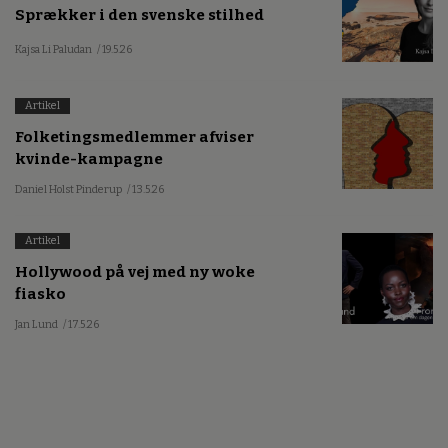
Sprækker i den svenske stilhed
Kajsa Li Paludan
/ 19.5.26
Artikel
Folketingsmedlemmer afviser
kvinde-kampagne
Daniel Holst Pinderup
/ 13.5.26
Artikel
Hollywood på vej med ny woke
fiasko
Jan Lund
/ 17.5.26