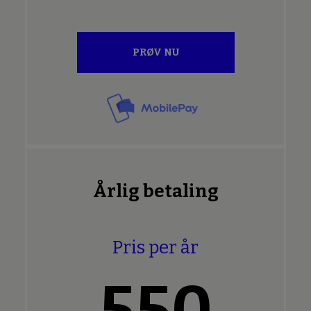
PRØV NU
Årlig betaling
Pris per år
550