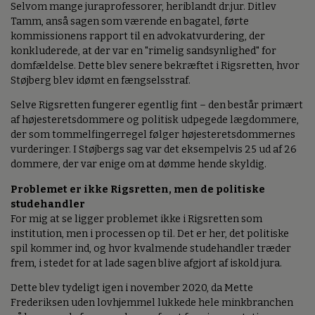
Selvom mange juraprofessorer, heriblandt dr.jur. Ditlev
Tamm, anså sagen som værende en bagatel, førte
kommissionens rapport til en advokatvurdering, der
konkluderede, at der var en "rimelig sandsynlighed" for
domfældelse. Dette blev senere bekræftet i Rigsretten, hvor
Støjberg blev idømt en fængselsstraf.
Selve Rigsretten fungerer egentlig fint – den består primært
af højesteretsdommere og politisk udpegede lægdommere,
der som tommelfingerregel følger højesteretsdommernes
vurderinger. I Støjbergs sag var det eksempelvis 25 ud af 26
dommere, der var enige om at dømme hende skyldig.
Problemet er ikke Rigsretten, men de politiske
studehandler
For mig at se ligger problemet ikke i Rigsretten som
institution, men i processen op til. Det er her, det politiske
spil kommer ind, og hvor kvalmende studehandler træder
frem, i stedet for at lade sagen blive afgjort af iskold jura.
Dette blev tydeligt igen i november 2020, da Mette
Frederiksen uden lovhjemmel lukkede hele minkbranchen