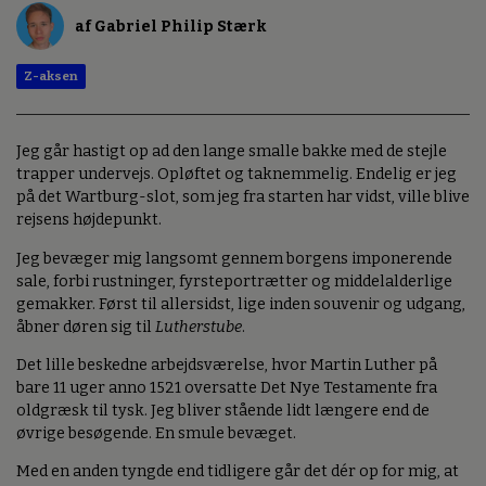
af Gabriel Philip Stærk
Z-aksen
Jeg går hastigt op ad den lange smalle bakke med de stejle
trapper undervejs. Opløftet og taknemmelig. Endelig er jeg
på det Wartburg-slot, som jeg fra starten har vidst, ville blive
rejsens højdepunkt.
Jeg bevæger mig langsomt gennem borgens imponerende
sale, forbi rustninger, fyrsteportrætter og middelalderlige
gemakker. Først til allersidst, lige inden souvenir og udgang,
åbner døren sig til
Lutherstube
.
Det lille beskedne arbejdsværelse, hvor Martin Luther på
bare 11 uger anno 1521 oversatte Det Nye Testamente fra
oldgræsk til tysk. Jeg bliver stående lidt længere end de
øvrige besøgende. En smule bevæget.
Med en anden tyngde end tidligere går det dér op for mig, at