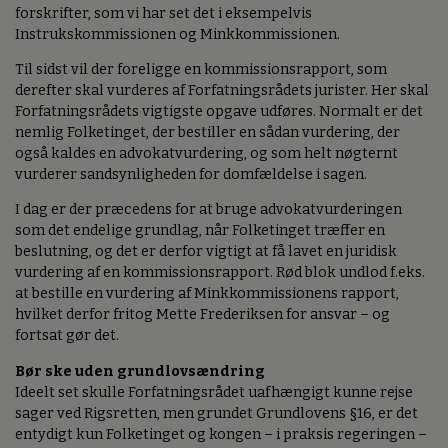
forskrifter, som vi har set det i eksempelvis
Instrukskommissionen og Minkkommissionen.
Til sidst vil der foreligge en kommissionsrapport, som
derefter skal vurderes af Forfatningsrådets jurister. Her skal
Forfatningsrådets vigtigste opgave udføres. Normalt er det
nemlig Folketinget, der bestiller en sådan vurdering, der
også kaldes en advokatvurdering, og som helt nøgternt
vurderer sandsynligheden for domfældelse i sagen.
I dag er der præcedens for at bruge advokatvurderingen
som det endelige grundlag, når Folketinget træffer en
beslutning, og det er derfor vigtigt at få lavet en juridisk
vurdering af en kommissionsrapport. Rød blok undlod f.eks.
at bestille en vurdering af Minkkommissionens rapport,
hvilket derfor fritog Mette Frederiksen for ansvar – og
fortsat gør det.
Bør ske uden grundlovsændring
Ideelt set skulle Forfatningsrådet uafhængigt kunne rejse
sager ved Rigsretten, men grundet Grundlovens §16, er det
entydigt kun Folketinget og kongen – i praksis regeringen –