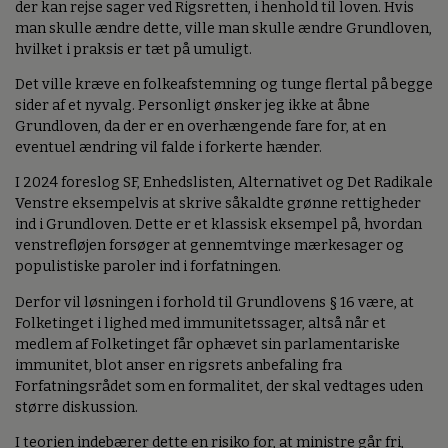
der kan rejse sager ved Rigsretten, i henhold til loven. Hvis
man skulle ændre dette, ville man skulle ændre Grundloven,
hvilket i praksis er tæt på umuligt.
Det ville kræve en folkeafstemning og tunge flertal på begge
sider af et nyvalg. Personligt ønsker jeg ikke at åbne
Grundloven, da der er en overhængende fare for, at en
eventuel ændring vil falde i forkerte hænder.
I 2024 foreslog SF, Enhedslisten, Alternativet og Det Radikale
Venstre eksempelvis at skrive såkaldte grønne rettigheder
ind i Grundloven. Dette er et klassisk eksempel på, hvordan
venstrefløjen forsøger at gennemtvinge mærkesager og
populistiske paroler ind i forfatningen.
Derfor vil løsningen i forhold til Grundlovens § 16 være, at
Folketinget i lighed med immunitetssager, altså når et
medlem af Folketinget får ophævet sin parlamentariske
immunitet, blot anser en rigsrets anbefaling fra
Forfatningsrådet som en formalitet, der skal vedtages uden
større diskussion.
I teorien indebærer dette en risiko for, at ministre går fri,