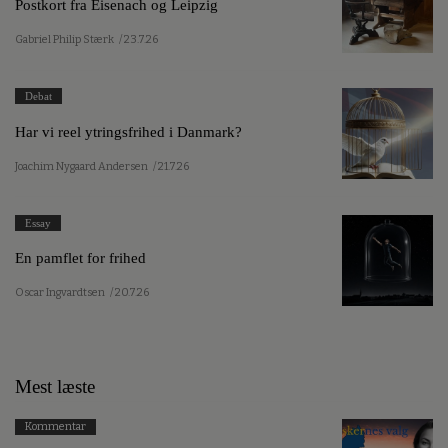
Postkort fra Eisenach og Leipzig
Gabriel Philip Stærk
/ 23.7.26
Debat
Har vi reel ytringsfrihed i Danmark?
Joachim Nygaard Andersen
/ 21.7.26
Essay
En pamflet for frihed
Oscar Ingvardtsen
/ 20.7.26
Mest læste
Kommentar