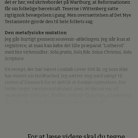
det er her, ved skrivebordet på Wartburg, at Reformationen
får sin folkelige bærekraft. Teserne i Wittenberg satte
rigtignok bevægelsen i gang. Men oversættelsen af Det Nye
Testamente gjorde den til hele folkets sag.
Den metafysiske mutation
Jeg går hurtigt gennem souvenir-afdelingen. Jeg når kun at
registrere, at man kan købe det lille præparat “Lutherol”
med fire virkemidler:
Sola gratia, Sola fide, Solus Christus, Sola
Scriptura
.
En recept, der har været i omløb i over 500 år, og som ikke
har mistet sin holdbarhed. Jeg sætter mig med udsigt til
resten af Eisenach for et øjeblik at fordøje oplevelsen. Der
hviler noget næsten mirakuløst over, at det var en, på
daværende tidspunkt, fredløs munks tålmodige arbejde med
Skriften, der gav reformationen sin varige kraft.
For at læse videre skal du tegne