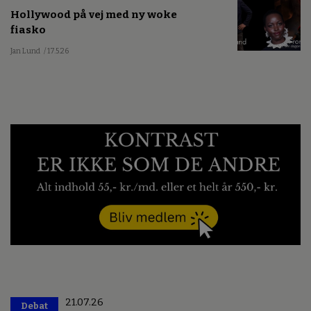
Hollywood på vej med ny woke
fiasko
Jan Lund
/ 17.5.26
21.07.26
Debat
Premium