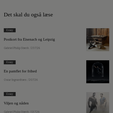
Det skal du også læse
Essay
Postkort fra Eisenach og Leipzig
Gabriel Philip Stærk
/ 23.7.26
Essay
En pamflet for frihed
Oscar Ingvardtsen
/ 20.7.26
Essay
Viljen og nåden
Gabriel Philip Stærk
/ 13.7.26