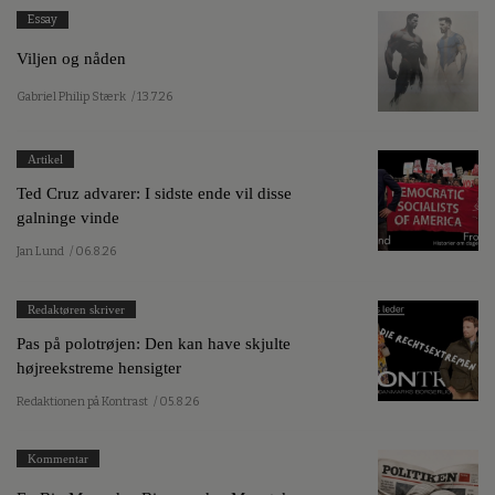
Essay
Viljen og nåden
Gabriel Philip Stærk
/ 13.7.26
Artikel
Ted Cruz advarer: I sidste ende vil disse
galninge vinde
Jan Lund
/ 06.8.26
Redaktøren skriver
Pas på polotrøjen: Den kan have skjulte
højreekstreme hensigter
Redaktionen på Kontrast
/ 05.8.26
Kommentar