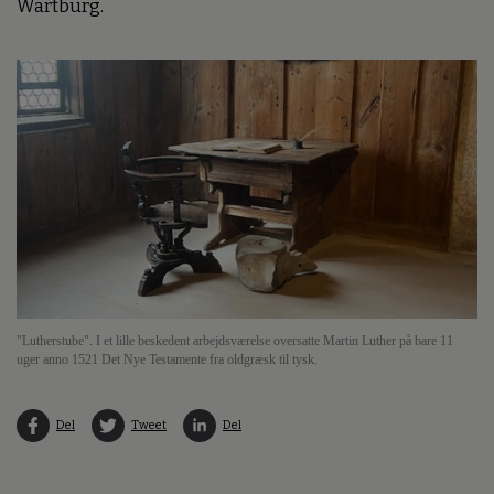
Wartburg.
"Lutherstube". I et lille beskedent arbejdsværelse oversatte Martin Luther på bare 11
uger anno 1521 Det Nye Testamente fra oldgræsk til tysk.
Del
Tweet
Del