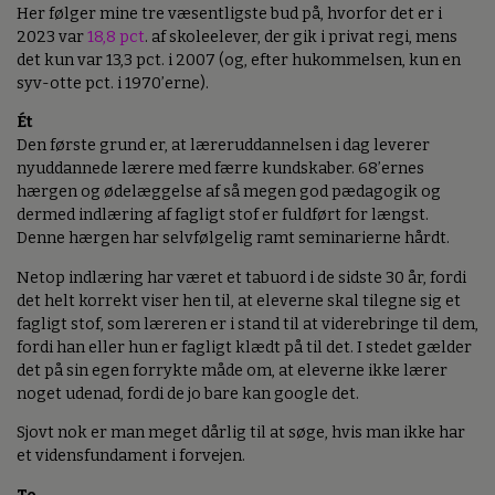
Her følger mine tre væsentligste bud på, hvorfor det er i
2023 var
18,8 pct
. af skoleelever, der gik i privat regi, mens
det kun var 13,3 pct. i 2007 (og, efter hukommelsen, kun en
syv-otte pct. i 1970’erne).
Ét
Den første grund er, at læreruddannelsen i dag leverer
nyuddannede lærere med færre kundskaber. 68’ernes
hærgen og ødelæggelse af så megen god pædagogik og
dermed indlæring af fagligt stof er fuldført for længst.
Denne hærgen har selvfølgelig ramt seminarierne hårdt.
Netop indlæring har været et tabuord i de sidste 30 år, fordi
det helt korrekt viser hen til, at eleverne skal tilegne sig et
fagligt stof, som læreren er i stand til at viderebringe til dem,
fordi han eller hun er fagligt klædt på til det. I stedet gælder
det på sin egen forrykte måde om, at eleverne ikke lærer
noget udenad, fordi de jo bare kan google det.
Sjovt nok er man meget dårlig til at søge, hvis man ikke har
et vidensfundament i forvejen.