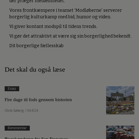
der præger mediebilledet.
Vores frontkæmpere i teamet ’Modløberne’ serverer
borgerlig kulturkamp med bid, humor og viden.
Vi giver kontant modspil til tidens trends.
Vi gør det attraktivt at være sig sin borgerlighed bekendt.
Dit borgerlige fællesskab
Det skal du også læse
Essay
Fire dage til fods gennem historien
Ulrik Søberg
/ 06.8.26
Kommentar
Bogskænderen fra San Francisco