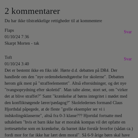
2 kommentarer
Du har ikke tilstrækkelige rettigheder til at kommentere
Flaps
Svar
01/10/24 7:36
Skarpt Morten - tak
Toft
Svar
01/10/24 3:40
Det er bestemt ikke en fiks idé. Hørte d.d. debatten på DR4. Der
handlede om den "nye ordensbekendtgørelse for skolerne". Debatten
herom gik mest på "straffeelementet". Altså eftersidninger, og det nye
"tvangsoprydning efter skoletid". Man talte alene, stort set, om "virker
det at blive straffet?" Samt "krænkelse af børns integritet i mødet med
den konfliktsøgende lærer/pædagog?" Skoleledernes formand Claus
Hjorthdal påpegede, at de fleste "grelle eksempler ser vi i
indskolingsklasserne", altså fra 0-3 klasse??? Hjortdal fortsatte med
udtalelsen "hvis et barn ikke har et moralsk kompas vil det opfatte en
irettesættelse som en krænkelse, da barnet ikke forstår hvorfor (sådan ca.)
fordi mor for far ikke har lært dem moral". Så 6-9 årige børn skal have