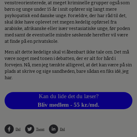
venstreorienterede, at meget kriminelle grupper også som
børn og unge under 15 år i snit opfører sig langt mere
psykopatisk end danske unge. Forældre, der har råd til det,
skal ikke have oplevet ret megen kedelig opførsel fra
arabiske, afrikanske eller især vestasiatiske unge, før poden
med samt de eventuelle mindre søskende herefter vil være
at finde på en privatskole.
Men alt dette kedelige skal vi åbenbart ikke tale om. Det må
være noget med tonen i debatten, der er alt for hård i
forvejen. Nå, men jeg tænkte alligevel, at det kan være på sin
plads at skrive og sige sandheden, bare sådan en fiks idé, jeg
har.
Kan du lide det du læser?
Bliv medlem - 55 kr./md.
Del
Tweet
Del