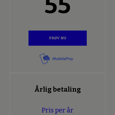
55
PRØV NU
Årlig betaling
Pris per år