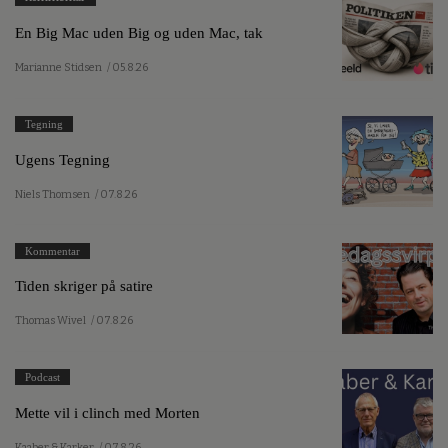
En Big Mac uden Big og uden Mac, tak
Marianne Stidsen
/ 05.8.26
Tegning
Ugens Tegning
Niels Thomsen
/ 07.8.26
Kommentar
Tiden skriger på satire
Thomas Wivel
/ 07.8.26
Podcast
Mette vil i clinch med Morten
Kaaber & Karker
/ 07.8.26