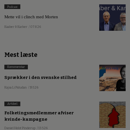
Podcast
Mette vil i clinch med Morten
Kaaber & Karker
/ 07.8.26
Mest læste
Kommentar
Sprækker i den svenske stilhed
Kajsa Li Paludan
/ 19.5.26
Artikel
Folketingsmedlemmer afviser
kvinde-kampagne
Daniel Holst Pinderup
/ 13.5.26