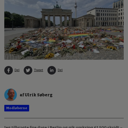
Del
Tweet
Del
af Ulrik Søberg
Modløberne
Jeg tilbragte fire dage i Berlin og gik omkring 61.500 skridt –