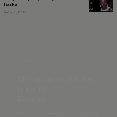
fiasko
Jan Lund
/ 17.5.26
Nyhedsbrev
Bliv opdateret, når der
er nyt fra
Kontrast
Indtast din
e-mail-adresse,
og få nyt fra det borgerlige