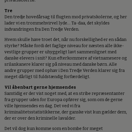
privatskolerne.
Tre
Den tredje hovedårsag til flugten mod privatskolerne, og her
lader vi en trommehvirvel lyde… Ta-daa, det skyldes
indvandringen fra Den Tredje Verden.
Hvem skulle have troet det, når nu forskellighed er en sådan
styrke? Måske fordi det faglige niveau for næsten alle ikke-
vestlige grupper er uhyggeligt lavt sammenlignet med
danske elevers i snit? Kun efterkommere af vietnamesere og
srilankanere klarer sig på niveau med danske børn. Alle
andre grupper med ophav i Den Tredje Verden klarer sig fra
meget dårligt til fuldstændig forfærdeligt.
Vil åbenbart gerne hjemsendes
Samtidig er der vist noget med, at en stribe repræsentanter
fra grupper uden for Europa opfører sig, som om de gerne
ville hjemsendes en dag. Det ved vi fra
kriminalitetsstatistikkerne, der ganske vist kun gælder dem,
der er over den kriminelle lavalder.
Det vil dog kun komme som en bombe for meget