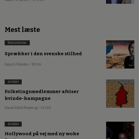
Mest læste
Kommentar
Sprækker i den svenske stilhed
Kajsa Li Paludan
/ 19.5.26
Artikel
Folketingsmedlemmer afviser
kvinde-kampagne
Daniel Holst Pinderup
/ 13.5.26
Artikel
Hollywood på vej med ny woke