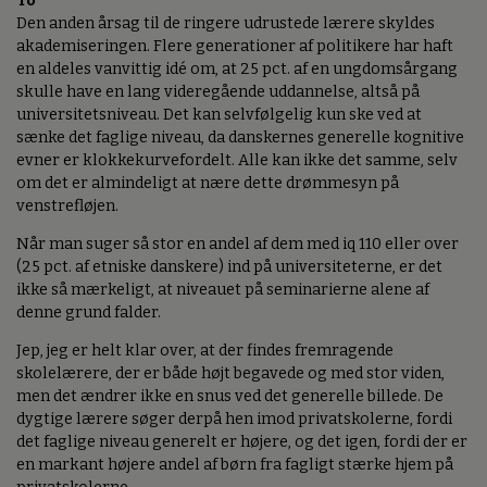
To
Den anden årsag til de ringere udrustede lærere skyldes
akademiseringen. Flere generationer af politikere har haft
en aldeles vanvittig idé om, at 25 pct. af en ungdomsårgang
skulle have en lang videregående uddannelse, altså på
universitetsniveau. Det kan selvfølgelig kun ske ved at
sænke det faglige niveau, da danskernes generelle kognitive
evner er klokkekurvefordelt. Alle kan ikke det samme, selv
om det er almindeligt at nære dette drømmesyn på
venstrefløjen.
Når man suger så stor en andel af dem med iq 110 eller over
(25 pct. af etniske danskere) ind på universiteterne, er det
ikke så mærkeligt, at niveauet på seminarierne alene af
denne grund falder.
Jep, jeg er helt klar over, at der findes fremragende
skolelærere, der er både højt begavede og med stor viden,
men det ændrer ikke en snus ved det generelle billede. De
dygtige lærere søger derpå hen imod privatskolerne, fordi
det faglige niveau generelt er højere, og det igen, fordi der er
en markant højere andel af børn fra fagligt stærke hjem på