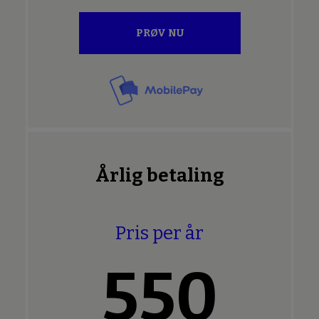
PRØV NU
Årlig betaling
Pris per år
550