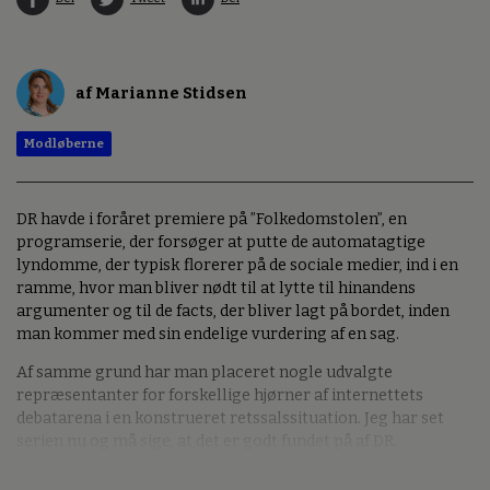
af Marianne Stidsen
Modløberne
DR havde i foråret premiere på ”Folkedomstolen”, en
programserie, der forsøger at putte de automatagtige
lyndomme, der typisk florerer på de sociale medier, ind i en
ramme, hvor man bliver nødt til at lytte til hinandens
argumenter og til de facts, der bliver lagt på bordet, inden
man kommer med sin endelige vurdering af en sag.
Af samme grund har man placeret nogle udvalgte
repræsentanter for forskellige hjørner af internettets
debatarena i en konstrueret retssalssituation. Jeg har set
serien nu og må sige, at det er godt fundet på af DR.