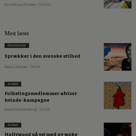
Knud Bruun Poulsen
/ 06.8.26
Mest læste
Kommentar
Sprækker i den svenske stilhed
Kajsa Li Paludan
/ 19.5.26
Artikel
Folketingsmedlemmer afviser
kvinde-kampagne
Daniel Holst Pinderup
/ 13.5.26
Artikel
Hollywood på vej med ny woke