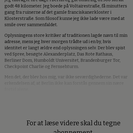
godt 48 kilometer. Jeg boede på Voltairestraße, få minutters
gang fra ruinerne af det gamle franciskanerkloster i
Klosterstraße. Som filosof kunne jeg ikke lade være med at
smile over sammenfaldet.
Oplysningens store kritiker af traditionen lagde navn til min
adresse, mens jeg hver morgen trådte ud i en by, hvis
identitet er langt ældre end oplysningen selv. Der blev spist
ved Spree, besøgte Alexanderplatz, Das Rote Rathaus,
Berliner Dom, Humboldt Universitet, Brandenburger Tor,
Checkpoint Charlie og Fernsehturm.
Men det, der blev hos mig, var ikke seværdighederne. Det var
erkendelsen af, at Berlin ikke kan forstås gennem sin nære
fortid alene.
For at læse videre skal du tegne
Premium
abonnement.