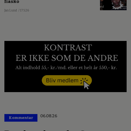
fiasko
Jan Lund
/ 17.5.26
06.08.26
Kommentar
Premium