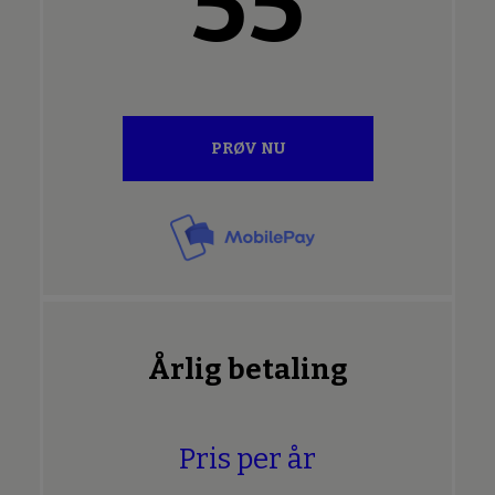
55
PRØV NU
Årlig betaling
Pris per år