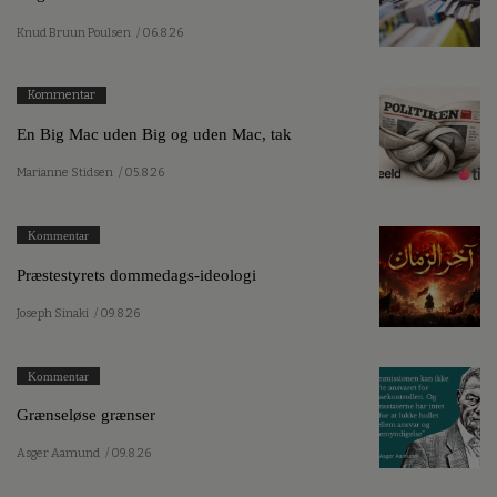
Knud Bruun Poulsen
/ 06.8.26
Kommentar
En Big Mac uden Big og uden Mac, tak
Marianne Stidsen
/ 05.8.26
Kommentar
Præstestyrets dommedags-ideologi
Joseph Sinaki
/ 09.8.26
Kommentar
Grænseløse grænser
Asger Aamund
/ 09.8.26