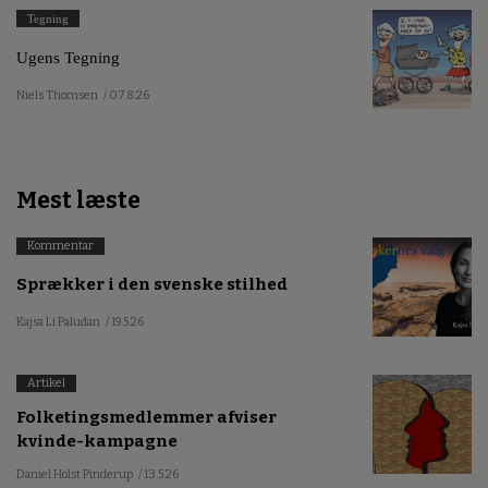
Tegning
Ugens Tegning
Niels Thomsen
/ 07.8.26
Mest læste
Kommentar
Sprækker i den svenske stilhed
Kajsa Li Paludan
/ 19.5.26
Artikel
Folketingsmedlemmer afviser
kvinde-kampagne
Daniel Holst Pinderup
/ 13.5.26