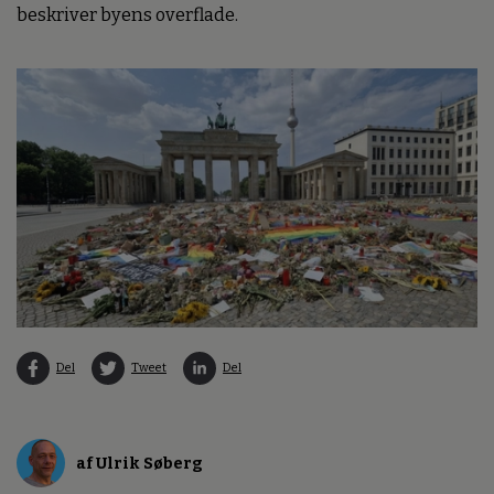
beskriver byens overflade.
Del
Tweet
Del
af Ulrik Søberg