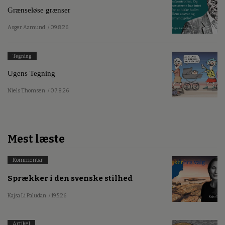
Grænseløse grænser
Asger Aamund
/ 09.8.26
Tegning
Ugens Tegning
Niels Thomsen
/ 07.8.26
Mest læste
Kommentar
Sprækker i den svenske stilhed
Kajsa Li Paludan
/ 19.5.26
Artikel