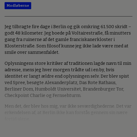
Modløberne
Jeg tilbragte fire dage i Berlin og gik omkring 61.500 skridt –
godt 48 kilometer. Jeg boede på Voltairestraße, få minutters
gang fra ruinerne af det gamle franciskanerkloster i
Klosterstraße. Som filosof kunne jeg ikke lade være med at
smile over sammenfaldet.
Oplysningens store kritiker af traditionen lagde navn til min
adresse, mens jeg hver morgen trådte ud i en by, hvis
identitet er langt ældre end oplysningen selv. Der blev spist
ved Spree, besøgte Alexanderplatz, Das Rote Rathaus,
Berliner Dom, Humboldt Universitet, Brandenburger Tor,
Checkpoint Charlie og Fernsehturm.
Men det, der blev hos mig, var ikke seværdighederne. Det var
erkendelsen af, at Berlin ikke kan forstås gennem sin nære
fortid alene.