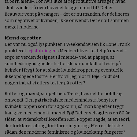
få børn alene«. For hvis ikke af reproduktive årsager, hvad
skal kvinder så overhovedet bruge mænd til? Det er
Beauvoir vent på vrangen – det er nu manden, der defineres
som negativet af kvinden, ikke omvendt. Det er alt sammen
meget moderne.
Mænd og rotter
Der var nu også lyspunkter. I Weekendavisen fik Lone Frank
punkteret
fejlslutningen
»Medicin bliver testet på mænd –
ergo er verden designet til mænd!« ved at påpege, at
sundhedsmyndigheder historisk har undladt at teste på
kvinder i frygt for at skade kvindekroppen og eventuelle
ikkeopdagede fostre. Herfra vil jeg blot tilføje: Faldt det
nogen ind, at vi ellers tester på rotter?
Rotter og mænd, simpelthen. Tænk, hvis det forholdt sig
omvendt: Den patriarkalske medicinindustri benytter
kvindekroppen som forsøgskanin, så man bagefter trygt
kan give medicinen til mænd. Føj! Det er velsagtens en 80 år
siden, at videnskabsfilosoffen Karl Popper sagde, at en teori,
der forklarer alting, forklarer ingenting. Men er det ikke
sådan, den moderne feminisme og kvindekamp fungerer?