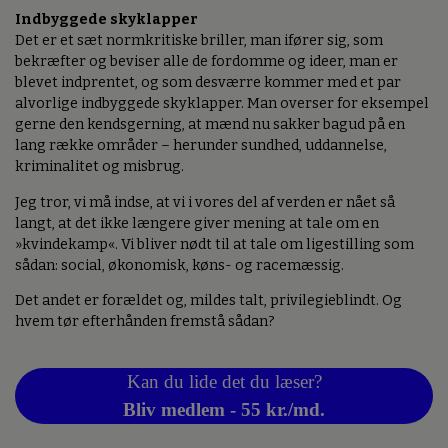
Indbyggede skyklapper
Det er et sæt normkritiske briller, man ifører sig, som
bekræfter og beviser alle de fordomme og ideer, man er
blevet indprentet, og som desværre kommer med et par
alvorlige indbyggede skyklapper. Man overser for eksempel
gerne den kendsgerning, at mænd nu sakker bagud på en
lang række områder – herunder sundhed, uddannelse,
kriminalitet og misbrug.
Jeg tror, vi må indse, at vi i vores del af verden er nået så
langt, at det ikke længere giver mening at tale om en
»kvindekamp«. Vi bliver nødt til at tale om ligestilling som
sådan: social, økonomisk, køns- og racemæssig.
Det andet er forældet og, mildes talt, privilegieblindt. Og
hvem tør efterhånden fremstå sådan?
Kan du lide det du læser?
Bliv medlem - 55 kr./md.