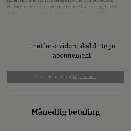
repræsentanter for forskellige hjørner af internettets
debatarena i en konstrueret retssalssituation. Jeg har set
serien nu og må sige, at det er godt fundet på af DR.
For at læse videre skal du tegne
Premium
abonnement.
Allerede medlem?
Log ind her.
Månedlig betaling