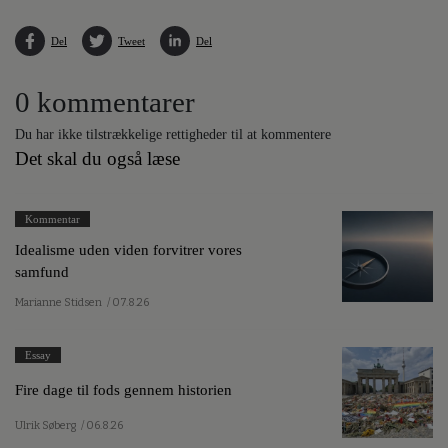
Del
Tweet
Del
0 kommentarer
Du har ikke tilstrækkelige rettigheder til at kommentere
Det skal du også læse
Kommentar
Idealisme uden viden forvitrer vores
samfund
Marianne Stidsen
/ 07.8.26
Essay
Fire dage til fods gennem historien
Ulrik Søberg
/ 06.8.26