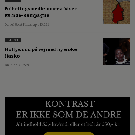
Folketingsmedlemmer afviser
kvinde-kampagne
Daniel Holst Pinderup
/ 13.5.26
Artikel
Hollywood på vej med ny woke
fiasko
Jan Lund
/ 17.5.26