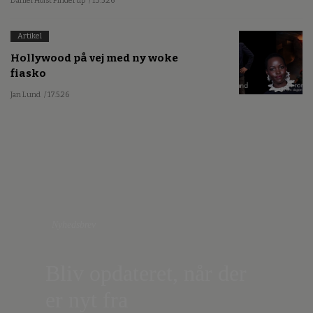
Daniel Holst Pinderup
/ 13.5.26
Artikel
Hollywood på vej med ny woke
fiasko
Jan Lund
/ 17.5.26
Nyhedsbrev
Bliv opdateret, når der
er nyt fra