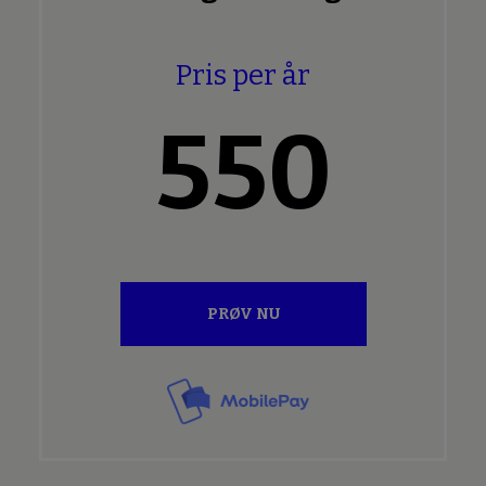
Pris per år
550
PRØV NU