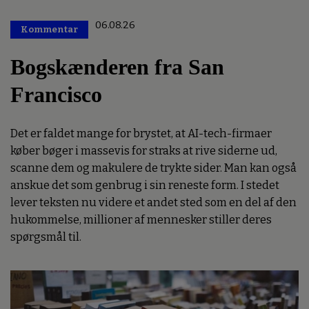
06.08.26
Kommentar
Premium
Bogskænderen fra San
Francisco
Det er faldet mange for brystet, at AI-tech-firmaer
køber bøger i massevis for straks at rive siderne ud,
scanne dem og makulere de trykte sider. Man kan også
anskue det som genbrug i sin reneste form. I stedet
lever teksten nu videre et andet sted som en del af den
hukommelse, millioner af mennesker stiller deres
spørgsmål til.