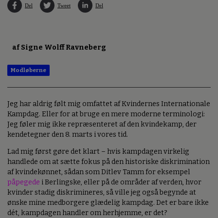
Del
Tweet
Del
af Signe Wolff Ravneberg
Modløberne
Jeg har aldrig følt mig omfattet af Kvindernes Internationale
Kampdag. Eller for at bruge en mere moderne terminologi:
Jeg føler mig ikke repræsenteret af den kvindekamp, der
kendetegner den 8. marts i vores tid.
Lad mig først gøre det klart – hvis kampdagen virkelig
handlede om at sætte fokus på den historiske diskrimination
af kvindekønnet, sådan som Ditlev Tamm for eksempel
påpegede
i Berlingske, eller på de områder af verden, hvor
kvinder stadig diskrimineres, så ville jeg også begynde at
ønske mine medborgere glædelig kampdag. Det er bare ikke
dét, kampdagen handler om herhjemme, er det?