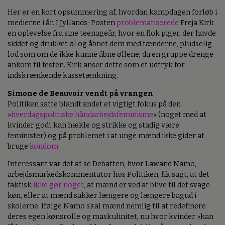
Her er en kort opsummering af, hvordan kampdagen forløb i
medierne i år. I Jyllands-Posten
problematiserede
Freja Kirk
en oplevelse fra sine teenageår, hvor en flok piger, der havde
siddet og drukket øl og åbnet dem med tænderne, pludselig
lod som om de ikke kunne åbne øllene, da en gruppe drenge
ankom til festen. Kirk anser dette som et udtryk for
indskrænkende kassetænkning.
Simone de Beauvoir vendt på vrangen
Politiken satte blandt andet et vigtigt fokus på den
»
hverdagspolitiske håndarbejdsfeminisme
« (noget med at
kvinder godt kan hækle og strikke og stadig være
feminister) og på problemet i at unge mænd ikke gider at
bruge
kondom
.
Interessant var det at se Debatten, hvor Lawand Namo,
arbejdsmarkedskommentator hos Politiken, fik sagt, at det
faktisk
ikke gør noget
, at mænd er ved at blive til det svage
køn, eller at mænd sakker længere og længere bagud i
skolerne. Ifølge Namo skal mænd nemlig til at redefinere
deres egen kønsrolle og maskulinitet, nu hvor kvinder »kan