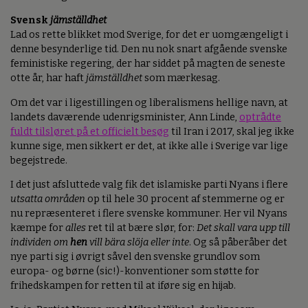
Svensk
jämställdhet
Lad os rette blikket mod Sverige, for det er uomgængeligt i
denne besynderlige tid. Den nu nok snart afgående svenske
feministiske regering, der har siddet på magten de seneste
otte år, har haft
jämställdhet
som mærkesag.
Om det var i ligestillingen og liberalismens hellige navn, at
landets daværende udenrigsminister, Ann Linde,
optrådte
fuldt tilsløret på et officielt besøg
til Iran i 2017, skal jeg ikke
kunne sige, men sikkert er det, at ikke alle i Sverige var lige
begejstrede.
I det just afsluttede valg fik det islamiske parti Nyans i flere
utsatta områden
op til hele 30 procent af stemmerne og er
nu repræsenteret i flere svenske kommuner. Her vil Nyans
kæmpe for
alles
ret til at bære slør, for:
Det skall vara upp till
individen om
hen
vill bära slöja eller inte
. Og så påberåber det
nye parti sig i øvrigt såvel den svenske grundlov som
europa- og børne (sic!)-konventioner som støtte for
frihedskampen for retten til at iføre sig en hijab.