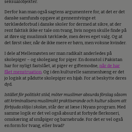
seksualobjekter.
Derfor kan man også sagtens argumentere for, at det er det
danske samfunds opgave at gennemtvinge et
tørklædeforbud i danske skoler for dermed at sikre, at der
rent faktisk ikke er tale om tvang, hvis nogen skulle finde på
at iføre sig muslimsk tørklæde, men deres eget valg. Og at
det først sker, når de ikke mere er børn, men voksne kvinder.
I dele af Mellemøsten ser man radikalt anderledes på
skolepiger – og skolegang for piger. En domstol i Pakistan
har for nyligt fastslået, at piger er giftemodne,
når de har
fået menstruation
. Og i den kulturelle sammenhæng er det
jo logisk at pådutte skolepiger en hijab. For at beskytte deres
dyd.
Istället för politiskt stöd, möter muslimer absurda förslag såsom
att kriminalisera muslimskt praktiserande och kultur såsom att
förbjuda slöja i skolan
, står der at læse i Nyans program. Med
samme logik er det vel også absurd at forbyde flerkoneri,
omskæring af småpiger og barnebrude. For det er vel også
en form for tvang, eller hvad?