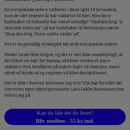
De europæiske ledere valfarter i disse uger til Jerusalem,
som de i det seneste år har valfartet til Kiev. Men hvor
budskabet til Zelensky har været entydigt: ”Vind den krig. Vi
skal nok støtte jer”, så har budskabet til Netanyahu været:
”Stop den krig. Vores støtte rinder ud”.
Det er en gevaldig strategisk fejl af de europæiske ledere.
Vinder Israel ikke krigen, og det er slet ikke usandsynligt, at
det bliver en ’sejr’ for Hamas, så bliver verden et mere
usikkert sted, konflikter på større linjer vil skærpes, mere
ufred vil bryde ud og regimer vil blive destabiliseret.
Det er ikke i Vestens interesse. Jeg tror USA har forstået det.
Om vores egen udenrigsminister Lars Løkke Rasmussen har,
tvivler jeg på.
Kan du lide det du læser?
Bliv medlem - 55 kr./md.