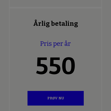
Årlig betaling
Pris per år
550
PRØV NU