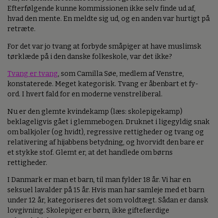
Efterfølgende kunne kommissionen ikke selv finde ud af,
hvad den mente. En meldte sig ud, og en anden var hurtigt på
retræte.
For det var jo tvang at forbyde småpiger at have muslimsk
tørklæde på i den danske folkeskole, var det ikke?
Tvang er tvang
, som Camilla Søe, medlem af Venstre,
konstaterede. Meget kategorisk. Tvang er åbenbart et fy-
ord. I hvert fald for en moderne venstreliberal.
Nu er den glemte kvindekamp (læs: skolepigekamp)
beklageligvis gået i glemmebogen. Druknet i ligegyldig snak
om balkjoler (og hvidt), regressive rettigheder og tvang og
relativering af hijabbens betydning, og hvorvidt den bare er
et stykke stof. Glemt er, at det handlede om børns
rettigheder.
I Danmark er man et barn, til man fylder 18 år. Vi har en
seksuel lavalder på 15 år. Hvis man har samleje med et barn
under 12 år, kategoriseres det som voldtægt. Sådan er dansk
lovgivning. Skolepiger er børn, ikke giftefærdige