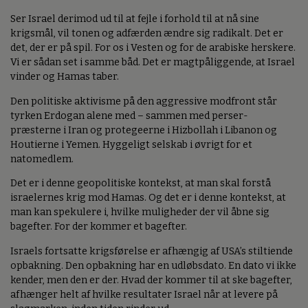
Ser Israel derimod ud til at fejle i forhold til at nå sine
krigsmål, vil tonen og adfærden ændre sig radikalt. Det er
det, der er på spil. For os i Vesten og for de arabiske herskere.
Vi er sådan set i samme båd. Det er magtpåliggende, at Israel
vinder og Hamas taber.
Den politiske aktivisme på den aggressive modfront står
tyrken Erdogan alene med – sammen med perser-
præsterne i Iran og protegeerne i Hizbollah i Libanon og
Houtierne i Yemen. Hyggeligt selskab i øvrigt for et
natomedlem.
Det er i denne geopolitiske kontekst, at man skal forstå
israelernes krig mod Hamas. Og det er i denne kontekst, at
man kan spekulere i, hvilke muligheder der vil åbne sig
bagefter. For der kommer et bagefter.
Israels fortsatte krigsførelse er afhængig af USA’s stiltiende
opbakning. Den opbakning har en udløbsdato. En dato vi ikke
kender, men den er der. Hvad der kommer til at ske bagefter,
afhænger helt af hvilke resultater Israel når at levere på