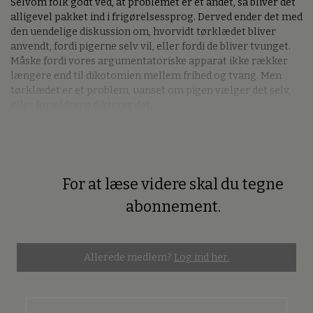
Selvom folk godt ved, at problemet er et andet, så bliver det
alligevel pakket ind i frigørelsessprog. Derved ender det med
den uendelige diskussion om, hvorvidt tørklædet bliver
anvendt, fordi pigerne selv vil, eller fordi de bliver tvunget.
Måske fordi vores argumentatoriske apparat ikke rækker
længere end til dikotomien mellem frihed og tvang. Men
tørklædet er et problem, uanset om pigen vælger det selv,
eller forældrene dikterer det.
For at læse videre skal du tegne
Premium
abonnement.
Allerede medlem?
Log ind her.