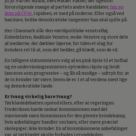
Jo, jo. Partiet Nyans, med Mikael Yüksel, der ligesom
foruroligende mange af partiets andre kandidater,
har en
dom på CV’et
, i spidsen, er med på noderne. Eller også ved
han bare, hvilke demokratiske tangenter han skal spille på.
Her i Danmark slår den værdipolitiske venstrefløj,
Enhedslisten, Radikale Venstre, woke-Venstre og store dele
af medierne, der dækker løjerne, for tiden et slag for
kvinders ret til at, som det hedder, gå klædt, som de vil.
En tidligere statsministers valg af en pink kjole til et hofbal
og en undervisningsministers optræden i kjole og hvidt
lanceres som progressive – og åh så modige – udtryk for, at
de to kvinder tør være, hvem de er. I et af verdens mest lige
og demokratiske lande.
Er tvang virkelig bare tvang?
Tørklædedebatten opstod ellers, efter at regeringen
Frederiksen havde nedsat kommissionen med det
misvisende navn Kommission for den glemte kvindekamp,
hvis anbefalinger handler om børn, eller mere præcist
skolepiger, ikke kvinder. En af kommissionens anbefalinger
var, at tørklædet skulle forbydes i grundskolen.