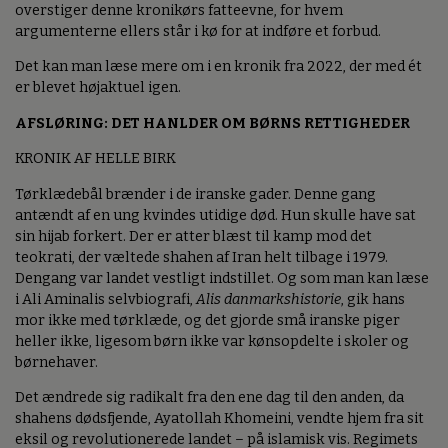
overstiger denne kronikørs fatteevne, for hvem
argumenterne ellers står i kø for at indføre et forbud.
Det kan man læse mere om i en kronik fra 2022, der med ét
er blevet højaktuel igen.
AFSLØRING: DET HANLDER OM BØRNS RETTIGHEDER
KRONIK AF HELLE BIRK
Tørklædebål brænder i de iranske gader. Denne gang
antændt af en ung kvindes utidige død. Hun skulle have sat
sin hijab forkert. Der er atter blæst til kamp mod det
teokrati, der væltede shahen af Iran helt tilbage i 1979.
Dengang var landet vestligt indstillet. Og som man kan læse
i Ali Aminalis selvbiografi,
Alis danmarkshistorie
, gik hans
mor ikke med tørklæde, og det gjorde små iranske piger
heller ikke, ligesom børn ikke var kønsopdelte i skoler og
børnehaver.
Det ændrede sig radikalt fra den ene dag til den anden, da
shahens dødsfjende, Ayatollah Khomeini, vendte hjem fra sit
eksil og revolutionerede landet – på islamisk vis. Regimets