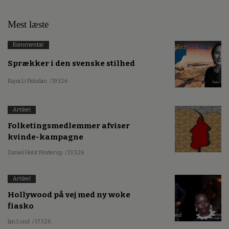
Mest læste
Kommentar
Sprækker i den svenske stilhed
Kajsa Li Paludan
/ 19.5.26
Artikel
Folketingsmedlemmer afviser
kvinde-kampagne
Daniel Holst Pinderup
/ 13.5.26
Artikel
Hollywood på vej med ny woke
fiasko
Jan Lund
/ 17.5.26