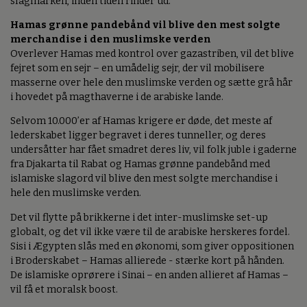
slagmarken, inden tiden rinder ud.
Hamas grønne pandebånd vil blive den mest solgte
merchandise i den muslimske verden
Overlever Hamas med kontrol over gazastriben, vil det blive
fejret som en sejr – en umådelig sejr, der vil mobilisere
masserne over hele den muslimske verden og sætte grå hår
i hovedet på magthaverne i de arabiske lande.
Selvom 10.000’er af Hamas krigere er døde, det meste af
lederskabet ligger begravet i deres tunneller, og deres
undersåtter har fået smadret deres liv, vil folk juble i gaderne
fra Djakarta til Rabat og Hamas grønne pandebånd med
islamiske slagord vil blive den mest solgte merchandise i
hele den muslimske verden.
Det vil flytte på brikkerne i det inter-muslimske set-up
globalt, og det vil ikke være til de arabiske herskeres fordel.
Sisi i Ægypten slås med en økonomi, som giver oppositionen
i Broderskabet – Hamas allierede - stærke kort på hånden.
De islamiske oprørere i Sinai – en anden allieret af Hamas –
vil få et moralsk boost.