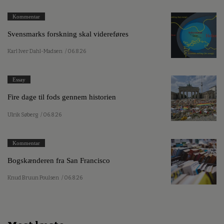
Kommentar
Svensmarks forskning skal videreføres
Karl Iver Dahl-Madsen
/ 06.8.26
Essay
Fire dage til fods gennem historien
Ulrik Søberg
/ 06.8.26
Kommentar
Bogskænderen fra San Francisco
Knud Bruun Poulsen
/ 06.8.26