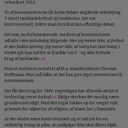
i efteråret 2022.
To af kommissærerne fik kolde fødder angående anbefaling
7 om et tørklædeforbud i grundskolen. Det var
kontroversielt, måtte man forstå af den offentlige debat.
Det ene, nu forhenværende, medlem af kommissionen
udtalte i den anledning følgende:
Men jeg mener ikke, at forbud
er den bedste løsning. Jeg mener ikke, at tvang kan løse tvang.
I
stedet gik hun ind for at fraråde (sic!) - og ikke forbyde -
brug af tørklæder.
se
Hun er nu blevet erstattet af bl.a. islamforskeren Thomas
Hoffmann. Man må håbe, at det kan give øget momentum til
kommissionen.
Det får den brug for. SMV-regeringen har allerede afvist et
lovforslag om et forbud
se
. Ifølge den kan det nemlig være
grundlovsstridigt. Med den logik lukkes op for meget vide
grænser for udøvelse af religion, af islam, her i Danmark.
At det skulle være kontroversielt og et udtryk for en
utilbørlig tvang at påse, at småpiger ikke skal iføres hijab,