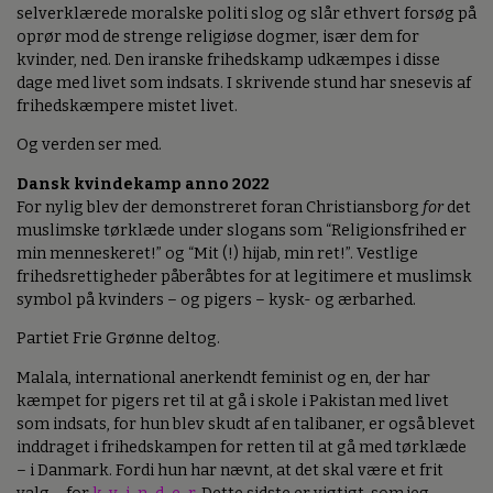
selverklærede moralske politi slog og slår ethvert forsøg på
oprør mod de strenge religiøse dogmer, især dem for
kvinder, ned. Den iranske frihedskamp udkæmpes i disse
dage med livet som indsats. I skrivende stund har snesevis af
frihedskæmpere mistet livet.
Og verden ser med.
Dansk kvindekamp anno 2022
For nylig blev der demonstreret foran Christiansborg
for
det
muslimske tørklæde under slogans som “Religionsfrihed er
min menneskeret!” og “Mit (!) hijab, min ret!”. Vestlige
frihedsrettigheder påberåbtes for at legitimere et muslimsk
symbol på kvinders – og pigers – kysk- og ærbarhed.
Partiet Frie Grønne deltog.
Malala, international anerkendt feminist og en, der har
kæmpet for pigers ret til at gå i skole i Pakistan med livet
som indsats, for hun blev skudt af en talibaner, er også blevet
inddraget i frihedskampen for retten til at gå med tørklæde
– i Danmark. Fordi hun har nævnt, at det skal være et frit