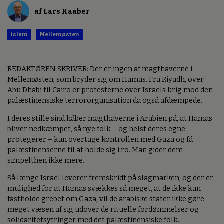
af Lars Kaaber
islam
Mellemøsten
REDAKTØREN SKRIVER: Der er ingen af magthaverne i
Mellemøsten, som bryder sig om Hamas. Fra Riyadh, over
Abu Dhabi til Cairo er protesterne over Israels krig mod den
palæstinensiske terrororganisation da også afdæmpede.
I deres stille sind håber magthaverne i Arabien på, at Hamas
bliver nedkæmpet, så nye folk – og helst deres egne
protegerer – kan overtage kontrollen med Gaza og få
palæstinenserne til at holde sig i ro. Man gider dem
simpelthen ikke mere.
Så længe Israel leverer fremskridt på slagmarken, og der er
mulighed for at Hamas svækkes så meget, at de ikke kan
fastholde grebet om Gaza, vil de arabiske stater ikke gøre
meget væsen af sig udover de rituelle fordømmelser og
solidaritetsytringer med det palæstinensiske folk.