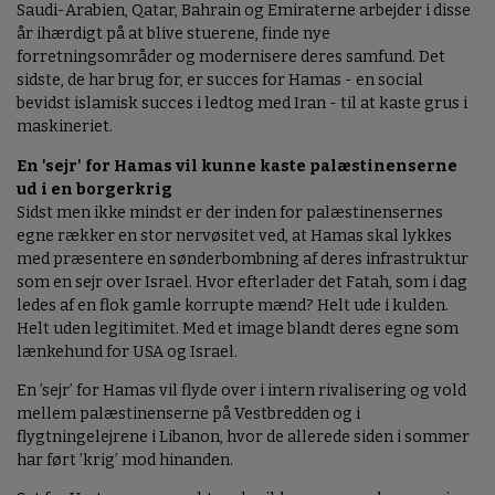
Saudi-Arabien, Qatar, Bahrain og Emiraterne arbejder i disse
år ihærdigt på at blive stuerene, finde nye
forretningsområder og modernisere deres samfund. Det
sidste, de har brug for, er succes for Hamas - en social
bevidst islamisk succes i ledtog med Iran - til at kaste grus i
maskineriet.
En 'sejr' for Hamas vil kunne kaste palæstinenserne
ud i en borgerkrig
Sidst men ikke mindst er der inden for palæstinensernes
egne rækker en stor nervøsitet ved, at Hamas skal lykkes
med præsentere en sønderbombning af deres infrastruktur
som en sejr over Israel. Hvor efterlader det Fatah, som i dag
ledes af en flok gamle korrupte mænd? Helt ude i kulden.
Helt uden legitimitet. Med et image blandt deres egne som
lænkehund for USA og Israel.
En ’sejr’ for Hamas vil flyde over i intern rivalisering og vold
mellem palæstinenserne på Vestbredden og i
flygtningelejrene i Libanon, hvor de allerede siden i sommer
har ført ’krig’ mod hinanden.