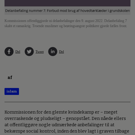
Kommissionen offentliggjorde ni delanbefalinger den 9. august 2022. Delanbefaling 7
skabt et ramaskrig. Troende muslimer og beøringsangste politikere gjorde fælles front.
Del
Tweet
Del
af
islam
Kommissionen for den glemte kvindekamp er – meget
overraskende og pludseligt – genopstået. Den nåede ellers
at offentliggøre nogle udmærkede anbefalinger til at
bekæmpe social kontrol, inden den blev lagt i graven tilbage