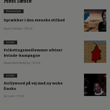
Mest læste
Kommentar
Sprækker i den svenske stilhed
Kajsa Li Paludan
/ 19.5.26
Artikel
Folketingsmedlemmer afviser
kvinde-kampagne
Daniel Holst Pinderup
/ 13.5.26
Artikel
Hollywood på vej med ny woke
fiasko
Jan Lund
/ 17.5.26