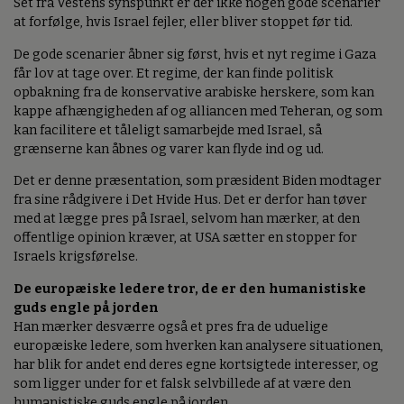
Set fra Vestens synspunkt er der ikke nogen gode scenarier
at forfølge, hvis Israel fejler, eller bliver stoppet før tid.
De gode scenarier åbner sig først, hvis et nyt regime i Gaza
får lov at tage over. Et regime, der kan finde politisk
opbakning fra de konservative arabiske herskere, som kan
kappe afhængigheden af og alliancen med Teheran, og som
kan facilitere et tåleligt samarbejde med Israel, så
grænserne kan åbnes og varer kan flyde ind og ud.
Det er denne præsentation, som præsident Biden modtager
fra sine rådgivere i Det Hvide Hus. Det er derfor han tøver
med at lægge pres på Israel, selvom han mærker, at den
offentlige opinion kræver, at USA sætter en stopper for
Israels krigsførelse.
De europæiske ledere tror, de er den humanistiske
guds engle på jorden
Han mærker desværre også et pres fra de uduelige
europæiske ledere, som hverken kan analysere situationen,
har blik for andet end deres egne kortsigtede interesser, og
som ligger under for et falsk selvbillede af at være den
humanistiske guds engle på jorden.