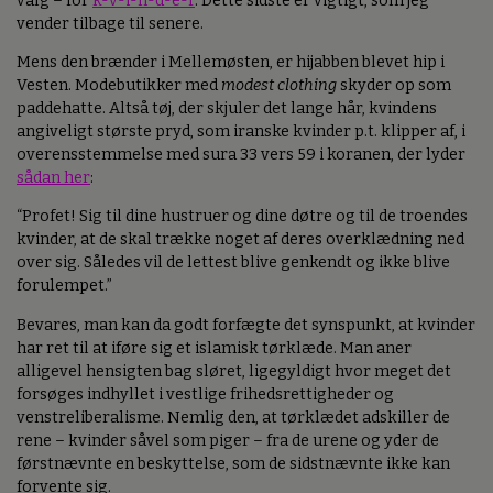
valg – for
k-v-i-n-d-e-r
. Dette sidste er vigtigt, som jeg
vender tilbage til senere.
Mens den brænder i Mellemøsten, er hijabben blevet hip i
Vesten. Modebutikker med
modest clothing
skyder op som
paddehatte. Altså tøj, der skjuler det lange hår, kvindens
angiveligt største pryd, som iranske kvinder p.t. klipper af, i
overensstemmelse med sura 33 vers 59 i koranen, der lyder
sådan her
:
“Profet! Sig til dine hustruer og dine døtre og til de troendes
kvinder, at de skal trække noget af deres overklædning ned
over sig. Således vil de lettest blive genkendt og ikke blive
forulempet.”
Bevares, man kan da godt forfægte det synspunkt, at kvinder
har ret til at iføre sig et islamisk tørklæde. Man aner
alligevel hensigten bag sløret, ligegyldigt hvor meget det
forsøges indhyllet i vestlige frihedsrettigheder og
venstreliberalisme. Nemlig den, at tørklædet adskiller de
rene – kvinder såvel som piger – fra de urene og yder de
førstnævnte en beskyttelse, som de sidstnævnte ikke kan
forvente sig.