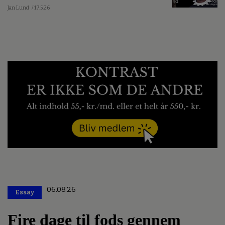
Jan Lund
/ 17.5.26
06.08.26
Essay
Premium
Fire dage til fods gennem