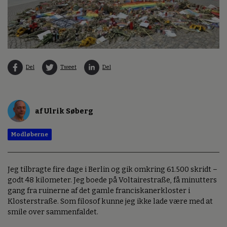
Del
Tweet
Del
af Ulrik Søberg
Modløberne
Jeg tilbragte fire dage i Berlin og gik omkring 61.500 skridt –
godt 48 kilometer. Jeg boede på Voltairestraße, få minutters
gang fra ruinerne af det gamle franciskanerkloster i
Klosterstraße. Som filosof kunne jeg ikke lade være med at
smile over sammenfaldet.