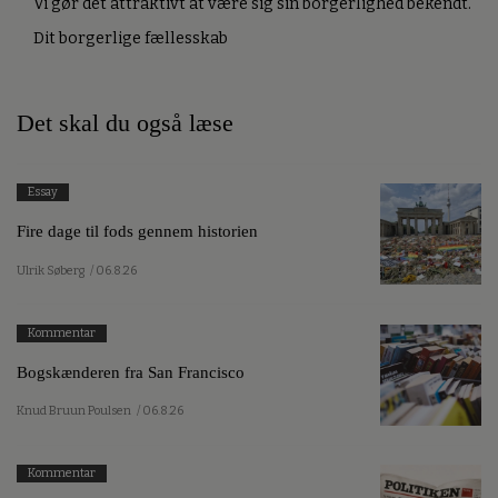
Vi gør det attraktivt at være sig sin borgerlighed bekendt.
Dit borgerlige fællesskab
Det skal du også læse
Essay
Fire dage til fods gennem historien
Ulrik Søberg
/ 06.8.26
Kommentar
Bogskænderen fra San Francisco
Knud Bruun Poulsen
/ 06.8.26
Kommentar