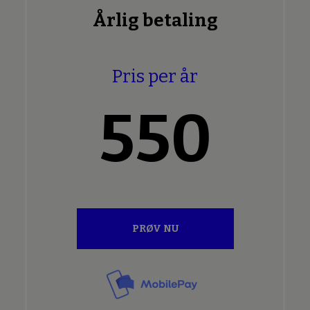
Årlig betaling
Pris per år
550
PRØV NU