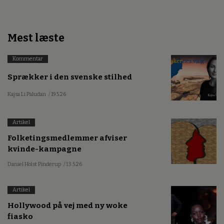
Mest læste
Kommentar
Sprækker i den svenske stilhed
Kajsa Li Paludan
/ 19.5.26
Artikel
Folketingsmedlemmer afviser
kvinde-kampagne
Daniel Holst Pinderup
/ 13.5.26
Artikel
Hollywood på vej med ny woke
fiasko