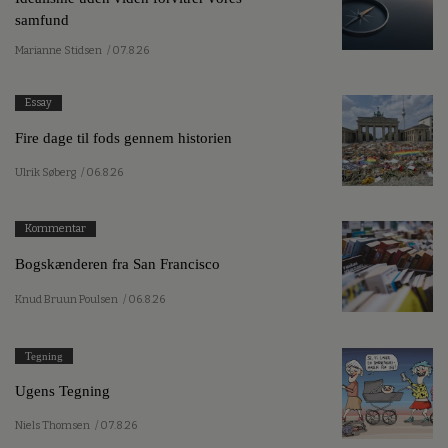
samfund
Marianne Stidsen
/ 07.8.26
Essay
Fire dage til fods gennem historien
Ulrik Søberg
/ 06.8.26
Kommentar
Bogskænderen fra San Francisco
Knud Bruun Poulsen
/ 06.8.26
Tegning
Ugens Tegning
Niels Thomsen
/ 07.8.26