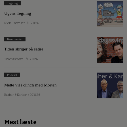
Tegning
Ugens Tegning
Niels Thomsen
/ 07.8.26
Kommentar
Tiden skriger på satire
Thomas Wivel
/ 07.8.26
Podcast
Mette vil i clinch med Morten
Kaaber & Karker
/ 07.8.26
Mest læste