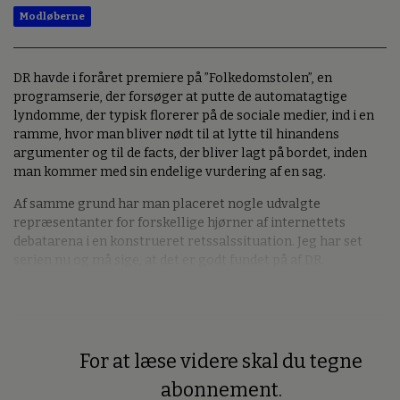
Modløberne
DR havde i foråret premiere på ”Folkedomstolen”, en
programserie, der forsøger at putte de automatagtige
lyndomme, der typisk florerer på de sociale medier, ind i en
ramme, hvor man bliver nødt til at lytte til hinandens
argumenter og til de facts, der bliver lagt på bordet, inden
man kommer med sin endelige vurdering af en sag.
Af samme grund har man placeret nogle udvalgte
repræsentanter for forskellige hjørner af internettets
debatarena i en konstrueret retssalssituation. Jeg har set
serien nu og må sige, at det er godt fundet på af DR.
For at læse videre skal du tegne
Premium
abonnement.