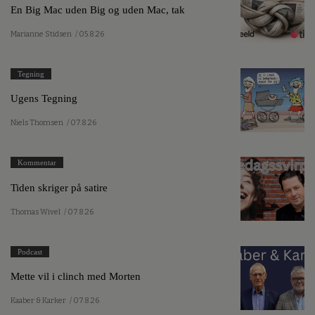
En Big Mac uden Big og uden Mac, tak
Marianne Stidsen
/ 05.8.26
Tegning
Ugens Tegning
Niels Thomsen
/ 07.8.26
Kommentar
Tiden skriger på satire
Thomas Wivel
/ 07.8.26
Podcast
Mette vil i clinch med Morten
Kaaber & Karker
/ 07.8.26