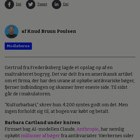
Del
Tweet
Del
af Knud Bruun Poulsen
Modløberne
Gertrud fra Frederiksberg lagde et opslag op af en
maltrakteret bogryg. Det var delt fra en amerikansk artikel
om et firma, der har den uvane at opkøbe antikvariske bøger,
fjerner indbindingen og skanner hver eneste side. Til sidst
går de i makulatoren.
“Kulturbarbari,” skrev hun. 4.200 syntes godt om det. Men
ingen forholdt sig til, at bogen var købt og betalt.
Barbara Cartland under kniven
Firmaet bag AI-modellen Claude,
Anthropic
, har nemlig
opkøbt
millioner af bøger
fra antikvariater. Værkernes sider