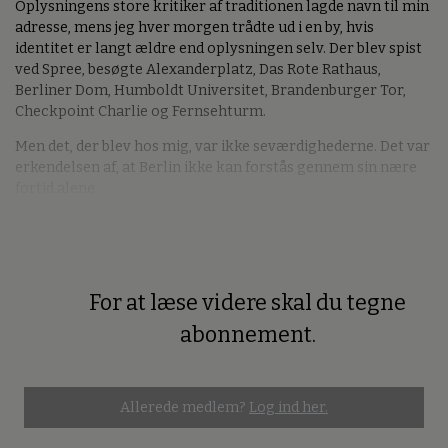
Oplysningens store kritiker af traditionen lagde navn til min
adresse, mens jeg hver morgen trådte ud i en by, hvis
identitet er langt ældre end oplysningen selv. Der blev spist
ved Spree, besøgte Alexanderplatz, Das Rote Rathaus,
Berliner Dom, Humboldt Universitet, Brandenburger Tor,
Checkpoint Charlie og Fernsehturm.
Men det, der blev hos mig, var ikke seværdighederne. Det var
erkendelsen af, at Berlin ikke kan forstås gennem sin nære
fortid alene.
For at læse videre skal du tegne
Premium
abonnement.
Allerede medlem?
Log ind her.