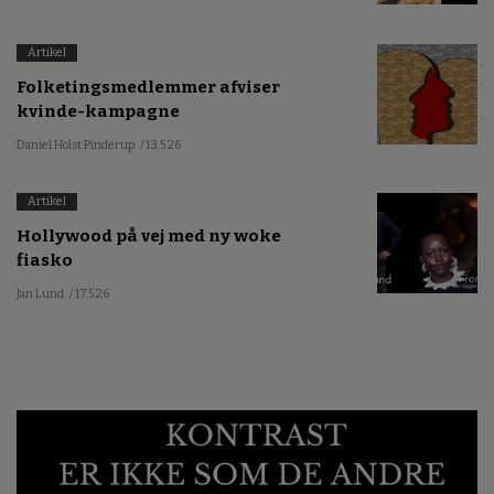
Artikel
Folketingsmedlemmer afviser
kvinde-kampagne
Daniel Holst Pinderup
/ 13.5.26
Artikel
Hollywood på vej med ny woke
fiasko
Jan Lund
/ 17.5.26