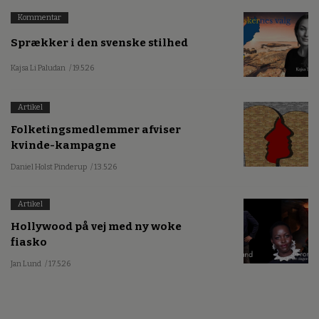
Kommentar
Sprækker i den svenske stilhed
Kajsa Li Paludan
/ 19.5.26
Artikel
Folketingsmedlemmer afviser
kvinde-kampagne
Daniel Holst Pinderup
/ 13.5.26
Artikel
Hollywood på vej med ny woke
fiasko
Jan Lund
/ 17.5.26