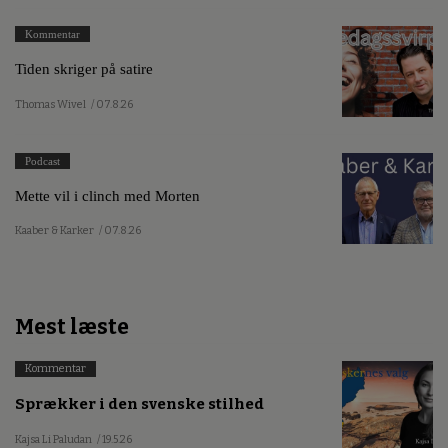
Kommentar
Tiden skriger på satire
Thomas Wivel
/ 07.8.26
Podcast
Mette vil i clinch med Morten
Kaaber & Karker
/ 07.8.26
Mest læste
Kommentar
Sprækker i den svenske stilhed
Kajsa Li Paludan
/ 19.5.26