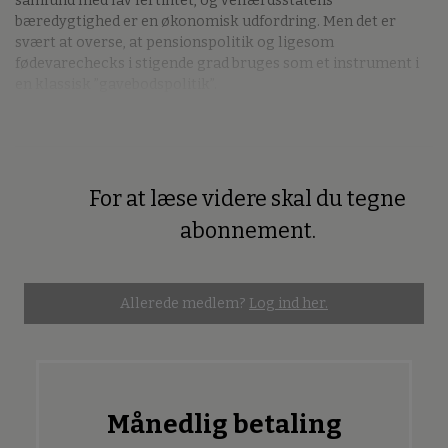
samfund med lav fertilitet, og velfærdsstatens
bæredygtighed er en økonomisk udfordring. Men det er
svært at overse, at pensionspolitik og ligesom
fødevarechecks i stigende grad bruges som et instrument i
en klassisk ”gavebodspolitik”.
For at læse videre skal du tegne
Premium
abonnement.
Allerede medlem?
Log ind her.
Månedlig betaling