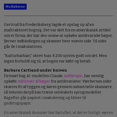
Modløberne
Gertrud fra Frederiksberg lagde et opslag op af en
maltrakteret bogryg. Det var delt fra en amerikansk artikel
om et firma, der har den uvane at opkøbe antikvariske bøger,
fjerner indbindingen og skanner hver eneste side. Til sidst
går de i makulatoren.
“Kulturbarbari,” skrev hun. 4.200 syntes godt om det. Men
ingen forholdt sig til, at bogen var købt og betalt.
Barbara Cartland under kniven
Firmaet bag AI-modellen Claude,
Anthropic
, har nemlig
opkøbt
millioner af bøger
fra antikvariater. Værkernes sider
skæres fri af ryggen og køres gennem industrielle skannere,
så teksten derpå kan træne selskabets sprogmodeller.
Bagefter går papiret i makulering og bliver til
genbrugspapir.
En amerikansk dommer har fastslået, at det er lovligt: ejeren