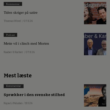
Kommentar
Tiden skriger på satire
Thomas Wivel
/ 07.8.26
Podcast
Mette vil i clinch med Morten
Kaaber & Karker
/ 07.8.26
Mest læste
Kommentar
Sprækker i den svenske stilhed
Kajsa Li Paludan
/ 19.5.26