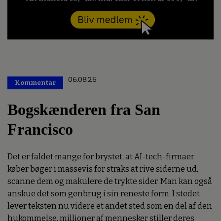
06.08.26
Kommentar
Premium
Bogskænderen fra San
Francisco
Det er faldet mange for brystet, at AI-tech-firmaer
køber bøger i massevis for straks at rive siderne ud,
scanne dem og makulere de trykte sider. Man kan også
anskue det som genbrug i sin reneste form. I stedet
lever teksten nu videre et andet sted som en del af den
hukommelse, millioner af mennesker stiller deres