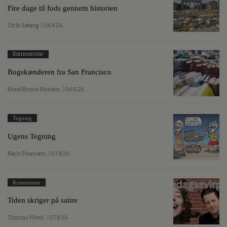
Fire dage til fods gennem historien
Ulrik Søberg
/ 06.8.26
Kommentar
Bogskænderen fra San Francisco
Knud Bruun Poulsen
/ 06.8.26
Tegning
Ugens Tegning
Niels Thomsen
/ 07.8.26
Kommentar
Tiden skriger på satire
Thomas Wivel
/ 07.8.26