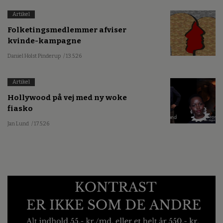
Artikel
Folketingsmedlemmer afviser
kvinde-kampagne
Daniel Holst Pinderup
/ 13.5.26
Artikel
Hollywood på vej med ny woke
fiasko
Jan Lund
/ 17.5.26