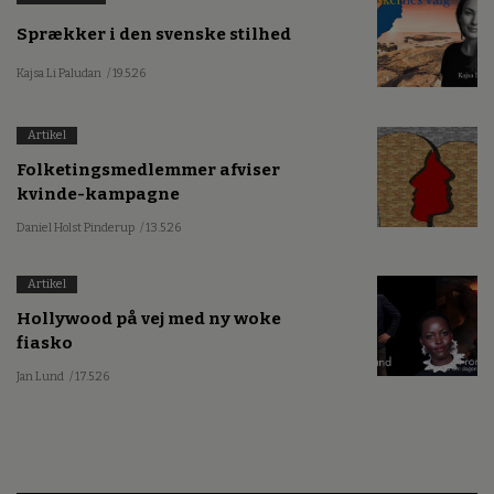
Sprækker i den svenske stilhed
Kajsa Li Paludan
/ 19.5.26
Artikel
Folketingsmedlemmer afviser
kvinde-kampagne
Daniel Holst Pinderup
/ 13.5.26
Artikel
Hollywood på vej med ny woke
fiasko
Jan Lund
/ 17.5.26