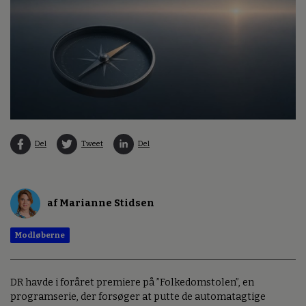
Del
Tweet
Del
af Marianne Stidsen
Modløberne
DR havde i foråret premiere på ”Folkedomstolen”, en
programserie, der forsøger at putte de automatagtige