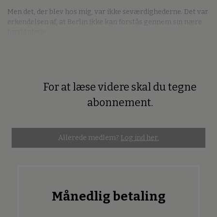
Men det, der blev hos mig, var ikke seværdighederne. Det var
erkendelsen af, at Berlin ikke kan forstås gennem sin nære
fortid alene.
For at læse videre skal du tegne
Premium
abonnement.
Allerede medlem?
Log ind her.
Månedlig betaling