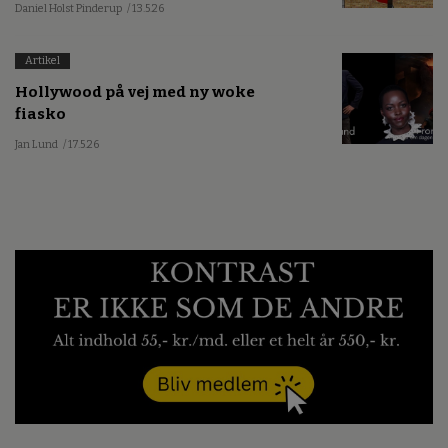
Daniel Holst Pinderup
/ 13.5.26
Artikel
Hollywood på vej med ny woke
fiasko
Jan Lund
/ 17.5.26