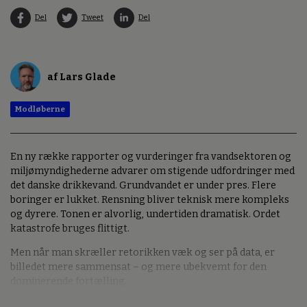
Del
Tweet
Del
af Lars Glade
Modløberne
En ny række rapporter og vurderinger fra vandsektoren og
miljømyndighederne advarer om stigende udfordringer med
det danske drikkevand. Grundvandet er under pres. Flere
boringer er lukket. Rensning bliver teknisk mere kompleks
og dyrere. Tonen er alvorlig, undertiden dramatisk. Ordet
katastrofe bruges flittigt.
Men når man skræller retorikken væk og ser på data, er
billedet mere sammensat – og mere ubekvemt for den
dominerende fortælling.