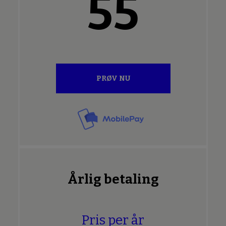
55
PRØV NU
Årlig betaling
Pris per år