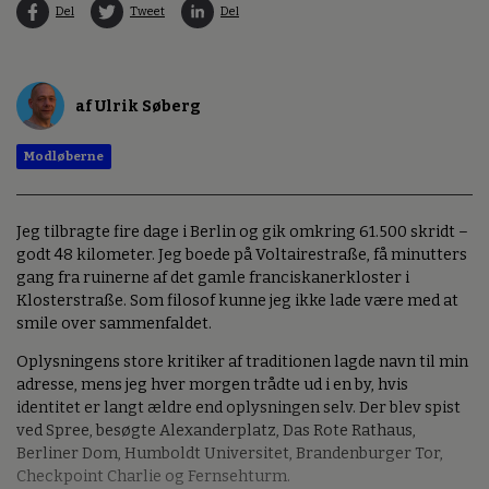
Del
Tweet
Del
af Ulrik Søberg
Modløberne
Jeg tilbragte fire dage i Berlin og gik omkring 61.500 skridt –
godt 48 kilometer. Jeg boede på Voltairestraße, få minutters
gang fra ruinerne af det gamle franciskanerkloster i
Klosterstraße. Som filosof kunne jeg ikke lade være med at
smile over sammenfaldet.
Oplysningens store kritiker af traditionen lagde navn til min
adresse, mens jeg hver morgen trådte ud i en by, hvis
identitet er langt ældre end oplysningen selv. Der blev spist
ved Spree, besøgte Alexanderplatz, Das Rote Rathaus,
Berliner Dom, Humboldt Universitet, Brandenburger Tor,
Checkpoint Charlie og Fernsehturm.