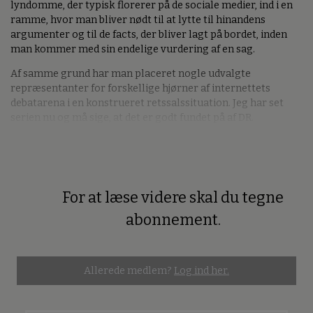
lyndomme, der typisk florerer på de sociale medier, ind i en
ramme, hvor man bliver nødt til at lytte til hinandens
argumenter og til de facts, der bliver lagt på bordet, inden
man kommer med sin endelige vurdering af en sag.
Af samme grund har man placeret nogle udvalgte
repræsentanter for forskellige hjørner af internettets
debatarena i en konstrueret retssalssituation. Jeg har set
serien nu og må sige, at det er godt fundet på af DR.
For at læse videre skal du tegne
Premium
abonnement.
Allerede medlem?
Log ind her.