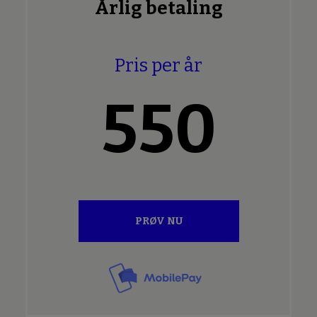
Årlig betaling
Pris per år
550
PRØV NU