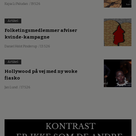
Kajsa Li Paludan
/ 19.5.26
Artikel
Folketingsmedlemmer afviser
kvinde-kampagne
Daniel Holst Pinderup
/ 13.5.26
Artikel
Hollywood på vej med ny woke
fiasko
Jan Lund
/ 17.5.26