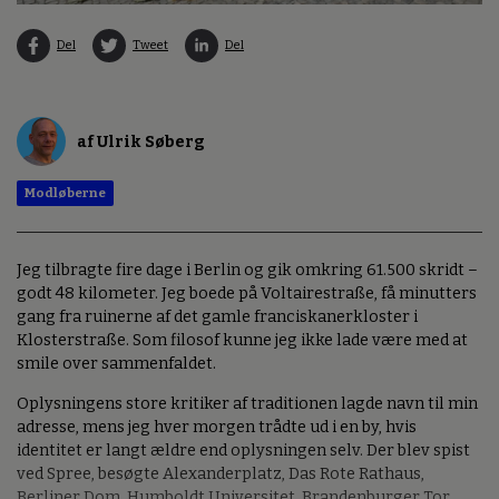
Del
Tweet
Del
af Ulrik Søberg
Modløberne
Jeg tilbragte fire dage i Berlin og gik omkring 61.500 skridt –
godt 48 kilometer. Jeg boede på Voltairestraße, få minutters
gang fra ruinerne af det gamle franciskanerkloster i
Klosterstraße. Som filosof kunne jeg ikke lade være med at
smile over sammenfaldet.
Oplysningens store kritiker af traditionen lagde navn til min
adresse, mens jeg hver morgen trådte ud i en by, hvis
identitet er langt ældre end oplysningen selv. Der blev spist
ved Spree, besøgte Alexanderplatz, Das Rote Rathaus,
Berliner Dom, Humboldt Universitet, Brandenburger Tor,