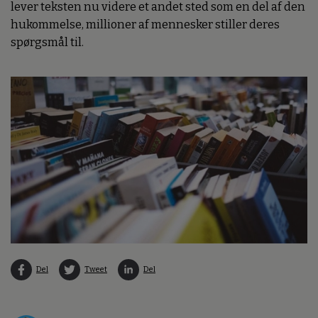
lever teksten nu videre et andet sted som en del af den
hukommelse, millioner af mennesker stiller deres
spørgsmål til.
Del
Tweet
Del