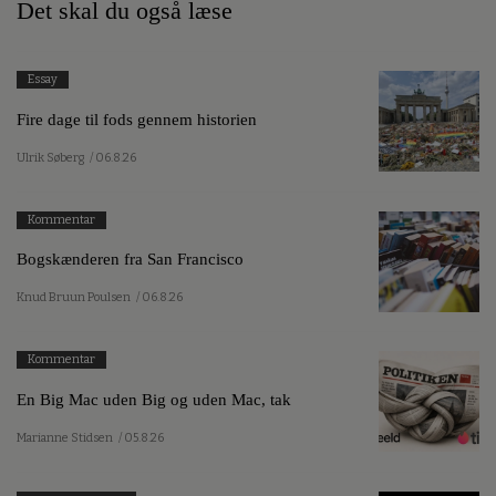
Det skal du også læse
Essay
Fire dage til fods gennem historien
Ulrik Søberg
/ 06.8.26
Kommentar
Bogskænderen fra San Francisco
Knud Bruun Poulsen
/ 06.8.26
Kommentar
En Big Mac uden Big og uden Mac, tak
Marianne Stidsen
/ 05.8.26