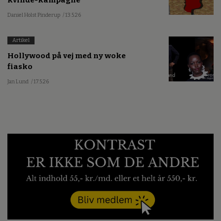
Daniel Holst Pinderup
/ 13.5.26
Artikel
Hollywood på vej med ny woke
fiasko
Jan Lund
/ 17.5.26