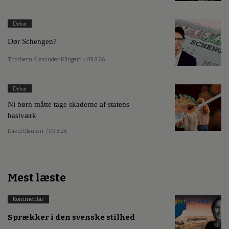
Debat
Dør Schengen?
Thorbern Alexander Klingert
/ 09.8.26
Debat
Ni børn måtte tage skaderne af statens
hastværk
David Klausen
/ 09.8.26
Mest læste
Kommentar
Sprækker i den svenske stilhed