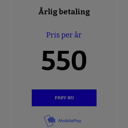
Årlig betaling
Pris per år
550
PRØV NU