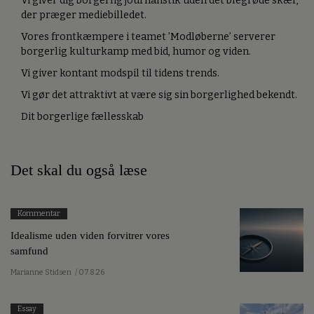
Vi giver dig borgerlig journalistik uden det blegrøde skær,
der præger mediebilledet.
Vores frontkæmpere i teamet ’Modløberne’ serverer
borgerlig kulturkamp med bid, humor og viden.
Vi giver kontant modspil til tidens trends.
Vi gør det attraktivt at være sig sin borgerlighed bekendt.
Dit borgerlige fællesskab
Det skal du også læse
Kommentar
Idealisme uden viden forvitrer vores
samfund
Marianne Stidsen
/ 07.8.26
Essay