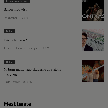
Redaktøren skriver
Baron med visir
Lars Kaaber
/ 09.8.26
Debat
Dør Schengen?
Thorbern Alexander Klingert
/ 09.8.26
Debat
Ni børn måtte tage skaderne af statens
hastværk
David Klausen
/ 09.8.26
Mest læste