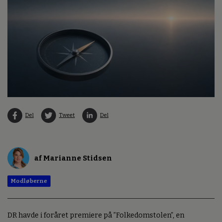
Del
Tweet
Del
af Marianne Stidsen
Modløberne
DR havde i foråret premiere på ”Folkedomstolen”, en