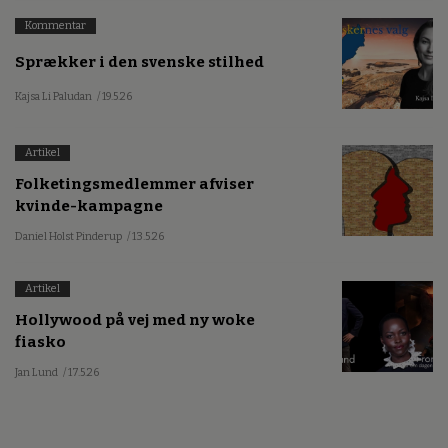
Kommentar
Sprækker i den svenske stilhed
Kajsa Li Paludan
/ 19.5.26
Artikel
Folketingsmedlemmer afviser
kvinde-kampagne
Daniel Holst Pinderup
/ 13.5.26
Artikel
Hollywood på vej med ny woke
fiasko
Jan Lund
/ 17.5.26