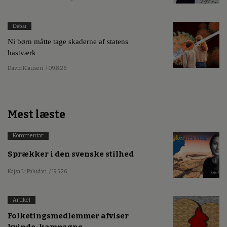
Debat
Ni børn måtte tage skaderne af statens
hastværk
David Klausen
/ 09.8.26
Mest læste
Kommentar
Sprækker i den svenske stilhed
Kajsa Li Paludan
/ 19.5.26
Artikel
Folketingsmedlemmer afviser
kvinde-kampagne