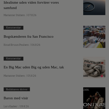
Idealisme uden viden forvitrer vores
samfund
Marianne Stidsen
/ 07.8.26
Kommentar
Bogskænderen fra San Francisco
Knud Bruun Poulsen
/ 06.8.26
Kommentar
En Big Mac uden Big og uden Mac, tak
Marianne Stidsen
/ 05.8.26
Redaktøren skriver
Baron med visir
Lars Kaaber
/ 09.8.26