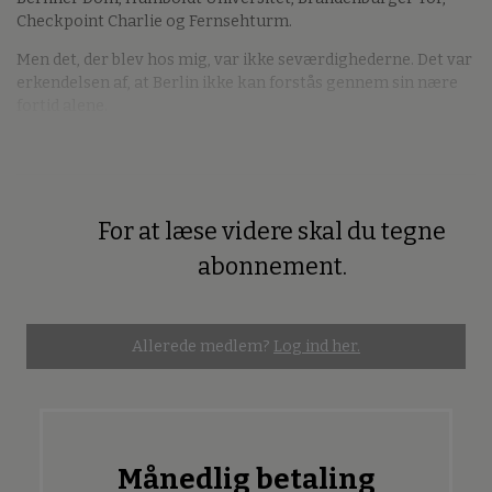
Checkpoint Charlie og Fernsehturm.
Men det, der blev hos mig, var ikke seværdighederne. Det var
erkendelsen af, at Berlin ikke kan forstås gennem sin nære
fortid alene.
For at læse videre skal du tegne
Premium
abonnement.
Allerede medlem?
Log ind her.
Månedlig betaling