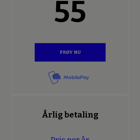
55
PRØV NU
Årlig betaling