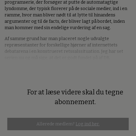
programserie, der forsøger at putte de automatagtige
lyndomme, der typisk florerer på de sociale medier, ind i en
ramme, hvor man bliver nødt til at lytte til hinandens
argumenter og til de facts, der bliver lagt på bordet, inden
man kommer med sin endelige vurdering af en sag.
Af samme grund har man placeret nogle udvalgte
repræsentanter for forskellige hjørner af internettets
debatarena i en konstrueret retssalssituation. Jeg har set
serien nu og må sige, at det er godt fundet på af DR.
For at læse videre skal du tegne
Premium
abonnement.
Allerede medlem?
Log ind her.