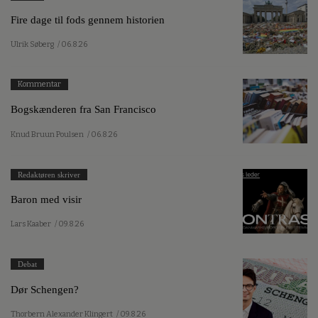
Fire dage til fods gennem historien
Ulrik Søberg
/ 06.8.26
Kommentar
Bogskænderen fra San Francisco
Knud Bruun Poulsen
/ 06.8.26
Redaktøren skriver
Baron med visir
Lars Kaaber
/ 09.8.26
Debat
Dør Schengen?
Thorbern Alexander Klingert
/ 09.8.26