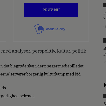
PRØV NU
F
h
U
B
med analyser, perspektiv, kultur, politik
F
K
den det blegrøde skær, der præger mediebilledet.
erne’ serverer borgerlig kulturkamp med bid,
nds.
borgerlighed bekendt.
S