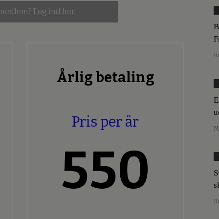
 medlem?
Log ind her.
B
F
K
Årlig betaling
E
u
Pris per år
M
550
S
s
K