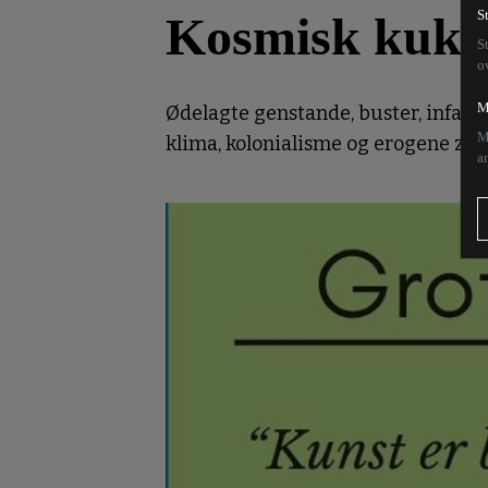
Kosmisk kukk
S
S
o
M
Ødelagte genstande, buster, infanti
M
klima, kolonialisme og erogene zon
a