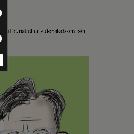
t
t til kunst eller videnskab om køn,