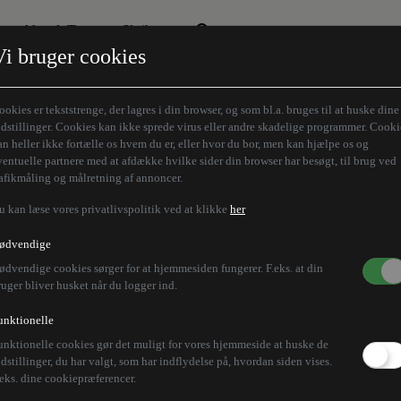
Aktuelt Tema
Skribenter
Vi bruger cookies
Den borgelige brille
Alle vores skribenter
Remigration
Modløberne
ookies er tekststrenge, der lagres i din browser, og som bl.a. bruges til at huske dine
Humaniora forfra
Z-aksen
ndstillinger. Cookies kan ikke sprede virus eller andre skadelige programmer. Cooki
an heller ikke fortælle os hvem du er, eller hvor du bor, men kan hjælpe os og
Store Danskere
ventuelle partnere med at afdække hvilke sider din browser har besøgt, til brug ved
rafikmåling og målretning af annoncer.
u kan læse vores privatlivspolitik ved at klikke
her
ødvendige
ødvendige cookies sørger for at hjemmesiden fungerer. F.eks. at din
ruger bliver husket når du logger ind.
unktionelle
unktionelle cookies gør det muligt for vores hjemmeside at huske de
ndstillinger, du har valgt, som har indflydelse på, hvordan siden vises.
.eks. dine cookiepræferencer.