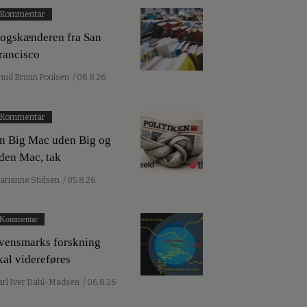
Kommentar
ogskænderen fra San
rancisco
nud Bruun Poulsen
/ 06.8.26
Kommentar
n Big Mac uden Big og
den Mac, tak
arianne Stidsen
/ 05.8.26
Kommentar
vensmarks forskning
kal videreføres
arl Iver Dahl-Madsen
/ 06.8.26