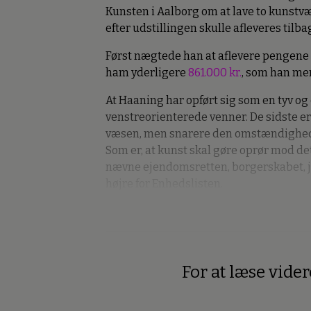
Kunsten i Aalborg om at lave to kunstvæ
efter udstillingen skulle afleveres tilbag
Først nægtede han at aflevere pengene 
ham yderligere
861.000 kr.
, som han me
At Haaning har opført sig som en tyv og 
venstreorienterede venner. De sidste er
væsen, men snarere den omstændighed,
Som er, at kunst skal gøre oprør mod det
nævne ejendomsretten, borgerskabet, jøde
højre for Enhedslisten.
For at læse vide
Premium