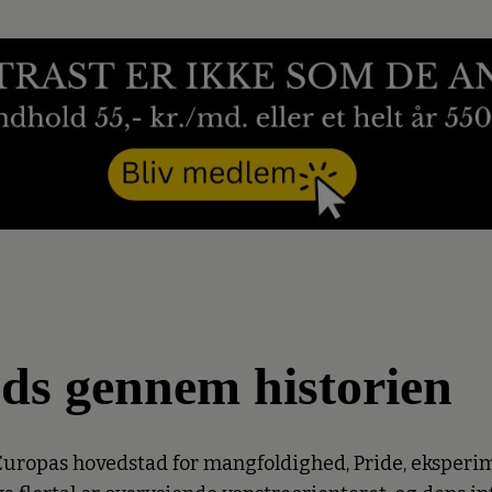
fods gennem historien
 Europas hovedstad for mangfoldighed, Pride, eksperi