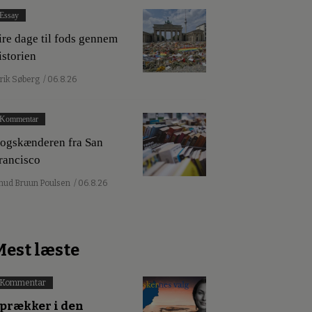
Essay
ire dage til fods gennem
istorien
lrik Søberg
/ 06.8.26
Kommentar
ogskænderen fra San
rancisco
nud Bruun Poulsen
/ 06.8.26
Mest læste
Kommentar
prækker i den