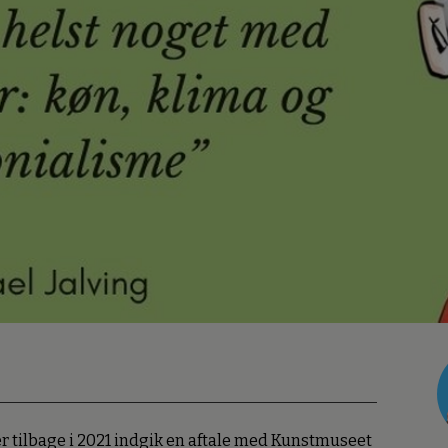
r tilbage i 2021 indgik en aftale med Kunstmuseet