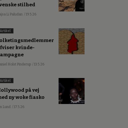
venske stilhed
ajsa Li Paludan
/ 19.5.26
Artikel
olketingsmedlemmer
fviser kvinde-
kampagne
aniel Holst Pinderup
/ 13.5.26
Artikel
ollywood på vej
ed ny woke fiasko
an Lund
/ 17.5.26