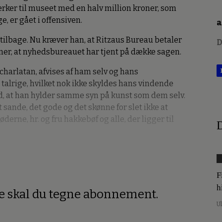
rker til museet med en halv million kroner, som
e, er gået i offensiven.
a
tilbage. Nu kræver han, at Ritzaus Bureau betaler
D
ner, at nyhedsbureauet har tjent på dække sagen.
charlatan, afvises af ham selv og hans
 talrige, hvilket nok ikke skyldes hans vindende
 at han hylder samme syn på kunst som dem selv.
 sande, det gode og det skønne for slet ikke at
rne, hr. og fru hakkebøf og alle, der ligger til
D
F
h
re skal du tegne abonnement.
U