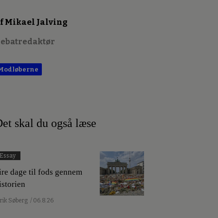
f Mikael Jalving
ebatredaktør
Modløberne
et skal du også læse
Essay
ire dage til fods gennem
istorien
lrik Søberg
/ 06.8.26