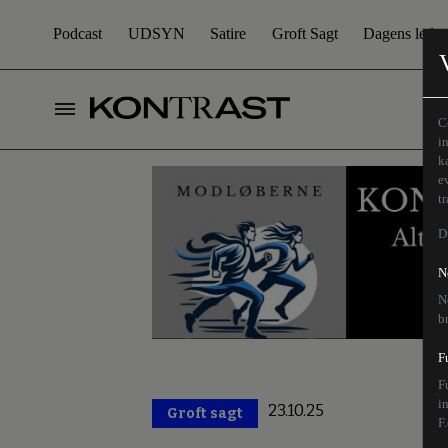
Podcast
UDSYN
Satire
Groft Sagt
Dagens leder
C
i
k
e
t
D
N
N
b
F
F
i
23.10.25
Groft sagt
Premium
F