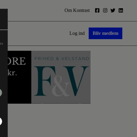
Om Kontrast
Log ind
Bliv medlem
es