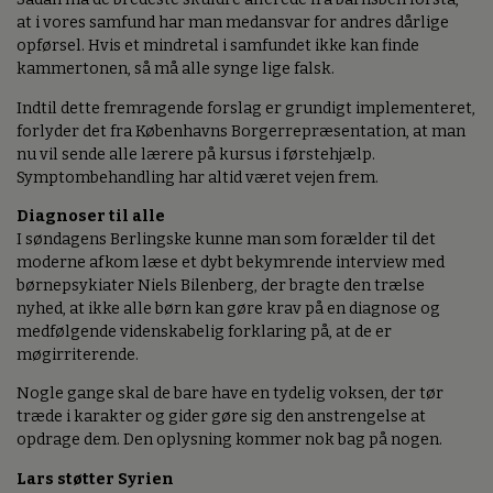
at i vores samfund har man medansvar for andres dårlige
opførsel. Hvis et mindretal i samfundet ikke kan finde
kammertonen, så må alle synge lige falsk.
Indtil dette fremragende forslag er grundigt implementeret,
forlyder det fra Københavns Borgerrepræsentation, at man
nu vil sende alle lærere på kursus i førstehjælp.
Symptombehandling har altid været vejen frem.
Diagnoser til alle
I søndagens Berlingske kunne man som forælder til det
moderne afkom læse et dybt bekymrende interview med
børnepsykiater Niels Bilenberg, der bragte den trælse
nyhed, at ikke alle børn kan gøre krav på en diagnose og
medfølgende videnskabelig forklaring på, at de er
møgirriterende.
Nogle gange skal de bare have en tydelig voksen, der tør
træde i karakter og gider gøre sig den anstrengelse at
opdrage dem. Den oplysning kommer nok bag på nogen.
Lars støtter Syrien