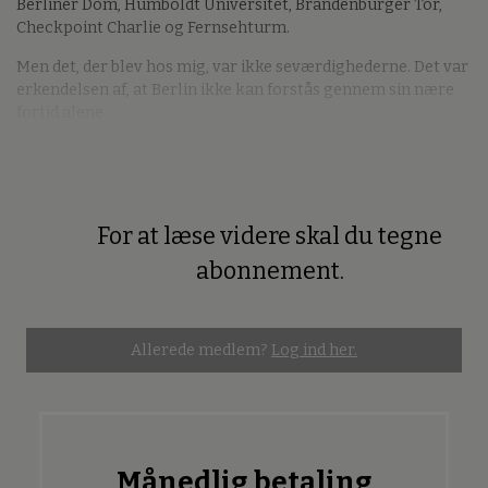
Berliner Dom, Humboldt Universitet, Brandenburger Tor,
Checkpoint Charlie og Fernsehturm.
Men det, der blev hos mig, var ikke seværdighederne. Det var
erkendelsen af, at Berlin ikke kan forstås gennem sin nære
fortid alene.
For at læse videre skal du tegne
Premium
abonnement.
Allerede medlem?
Log ind her.
Månedlig betaling