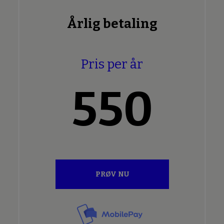
Årlig betaling
Pris per år
550
PRØV NU