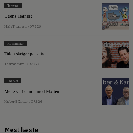
Tegning
Ugens Tegning
Niels Thomsen
/ 07.8.26
Kommentar
Tiden skriger på satire
Thomas Wivel
/ 07.8.26
Podcast
Mette vil i clinch med Morten
Kaaber & Karker
/ 07.8.26
Mest læste