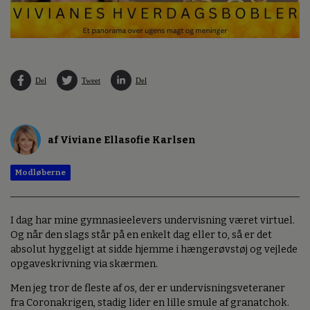
Del
Tweet
Del
af Viviane Ellasofie Karlsen
Modløberne
I dag har mine gymnasieelevers undervisning været virtuel.
Og når den slags står på en enkelt dag eller to, så er det
absolut hyggeligt at sidde hjemme i hængerøvstøj og vejlede
opgaveskrivning via skærmen.
Men jeg tror de fleste af os, der er undervisningsveteraner
fra Coronakrigen, stadig lider en lille smule af granatchok.