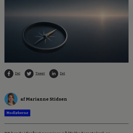
Del
Tweet
Del
af Marianne Stidsen
Modløberne