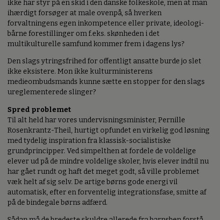
ikke har styr på en skid i den danske folkeskole, men at man
ihærdigt forsøger at male ovenpå, så hverken
forvaltningens egen inkompetence eller private, ideologi-
bårne forestillinger om f.eks. skønheden i det
multikulturelle samfund kommer frem i dagens lys?
Den slags ytringsfrihed for offentligt ansatte burde jo slet
ikke eksistere. Mon ikke kulturministerens
medieombudsmands kunne sætte en stopper for den slags
ureglementerede slinger?
Spred problemet
Til alt held har vores undervisningsminister, Pernille
Rosenkrantz-Theil, hurtigt opfundet en virkelig god løsning
med tydelig inspiration fra klassisk-socialistiske
grundprincipper. Ved simpelthen at fordele de voldelige
elever ud på de mindre voldelige skoler, hvis elever indtil nu
har gået rundt og haft det meget godt, så ville problemet
væk helt af sig selv. De artige børns gode energi vil
automatisk, efter en forventelig integrationsfase, smitte af
på de bindegale børns adfærd.
Sådan må de bredeste skuldre allerede fra barnsben forstå,