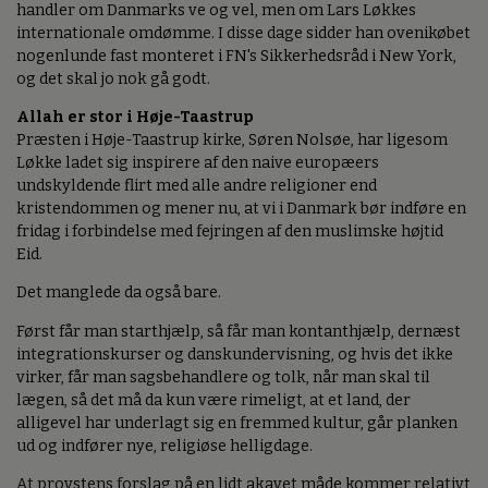
handler om Danmarks ve og vel, men om Lars Løkkes
internationale omdømme. I disse dage sidder han ovenikøbet
nogenlunde fast monteret i FN's Sikkerhedsråd i New York,
og det skal jo nok gå godt.
Allah er stor i Høje-Taastrup
Præsten i Høje-Taastrup kirke, Søren Nolsøe, har ligesom
Løkke ladet sig inspirere af den naive europæers
undskyldende flirt med alle andre religioner end
kristendommen og mener nu, at vi i Danmark bør indføre en
fridag i forbindelse med fejringen af den muslimske højtid
Eid.
Det manglede da også bare.
Først får man starthjælp, så får man kontanthjælp, dernæst
integrationskurser og danskundervisning, og hvis det ikke
virker, får man sagsbehandlere og tolk, når man skal til
lægen, så det må da kun være rimeligt, at et land, der
alligevel har underlagt sig en fremmed kultur, går planken
ud og indfører nye, religiøse helligdage.
At provstens forslag på en lidt akavet måde kommer relativt