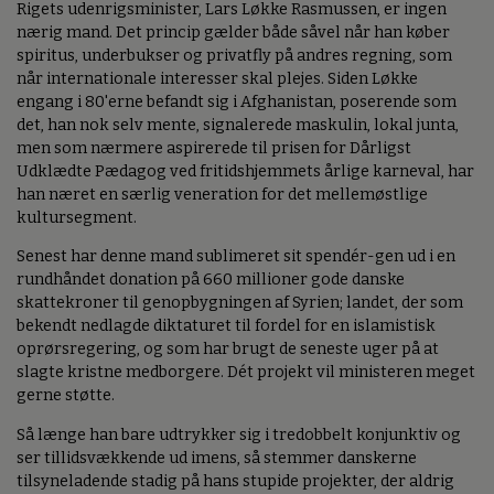
Rigets udenrigsminister, Lars Løkke Rasmussen, er ingen
nærig mand. Det princip gælder både såvel når han køber
spiritus, underbukser og privatfly på andres regning, som
når internationale interesser skal plejes. Siden Løkke
engang i 80'erne befandt sig i Afghanistan, poserende som
det, han nok selv mente, signalerede maskulin, lokal junta,
men som nærmere aspirerede til prisen for Dårligst
Udklædte Pædagog ved fritidshjemmets årlige karneval, har
han næret en særlig veneration for det mellemøstlige
kultursegment.
Senest har denne mand sublimeret sit spendér-gen ud i en
rundhåndet donation på 660 millioner gode danske
skattekroner til genopbygningen af Syrien; landet, der som
bekendt nedlagde diktaturet til fordel for en islamistisk
oprørsregering, og som har brugt de seneste uger på at
slagte kristne medborgere. Dét projekt vil ministeren meget
gerne støtte.
Så længe han bare udtrykker sig i tredobbelt konjunktiv og
ser tillidsvækkende ud imens, så stemmer danskerne
tilsyneladende stadig på hans stupide projekter, der aldrig