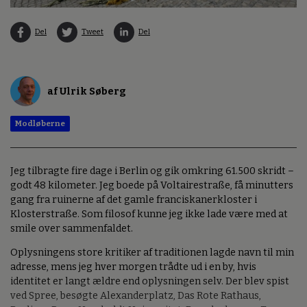
Del
Tweet
Del
af Ulrik Søberg
Modløberne
Jeg tilbragte fire dage i Berlin og gik omkring 61.500 skridt –
godt 48 kilometer. Jeg boede på Voltairestraße, få minutters
gang fra ruinerne af det gamle franciskanerkloster i
Klosterstraße. Som filosof kunne jeg ikke lade være med at
smile over sammenfaldet.
Oplysningens store kritiker af traditionen lagde navn til min
adresse, mens jeg hver morgen trådte ud i en by, hvis
identitet er langt ældre end oplysningen selv. Der blev spist
ved Spree, besøgte Alexanderplatz, Das Rote Rathaus,