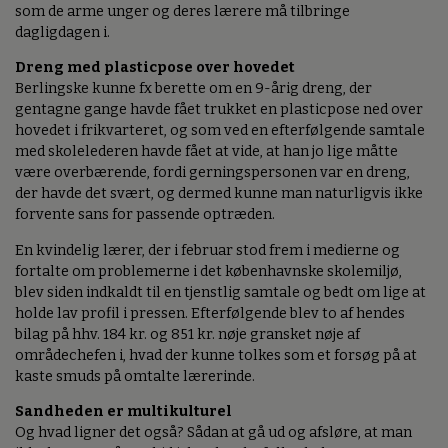
som de arme unger og deres lærere må tilbringe
dagligdagen i.
Dreng med plasticpose over hovedet
Berlingske kunne fx berette om en 9-årig dreng, der
gentagne gange havde fået trukket en plasticpose ned over
hovedet i frikvarteret, og som ved en efterfølgende samtale
med skolelederen havde fået at vide, at han jo lige måtte
være overbærende, fordi gerningspersonen var en dreng,
der havde det svært, og dermed kunne man naturligvis ikke
forvente sans for passende optræden.
En kvindelig lærer, der i februar stod frem i medierne og
fortalte om problemerne i det københavnske skolemiljø,
blev siden indkaldt til en tjenstlig samtale og bedt om lige at
holde lav profil i pressen. Efterfølgende blev to af hendes
bilag på hhv. 184 kr. og 851 kr. nøje gransket nøje af
områdechefen i, hvad der kunne tolkes som et forsøg på at
kaste smuds på omtalte lærerinde.
Sandheden er multikulturel
Og hvad ligner det også? Sådan at gå ud og afsløre, at man