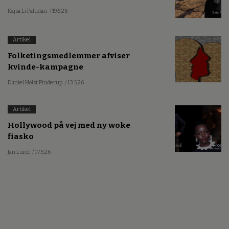
Kajsa Li Paludan
/ 19.5.26
Artikel
Folketingsmedlemmer afviser
kvinde-kampagne
Daniel Holst Pinderup
/ 13.5.26
Artikel
Hollywood på vej med ny woke
fiasko
Jan Lund
/ 17.5.26