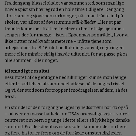
Fra dengang klasselokalet var samme sted, som man lige
havde spist sin havregrød en halv time tidligere. Dengang
store smil og sjove bemærkninger, når man trådte ind på
skolen, var afløst af døvstumme
still-billeder
. Eller et par
tændte kameraer fra trætte elever i hættetrøje hjemme i
sengen, der for mange – især i Københavnsområdet, hvor vi
ikke rutter med kvadratmeterne – måtte tjene som
arbejdsplads fra 8-16 i det nedlukningsvanvid, regeringen
mere eller mindre sirligt havde udtænkt. For at passe på os
alle sammen. Eller noget.
Mismodigt resultat
Resultatet af de gentagne nedlukninger kunne man længe
efter frisættelsen af samfundet aflæse på de unges trivsel.
Og vi, der stod som fortropper i modtagelsen af dem, så det
først.
En stor del af den forgangne uges nyhedsstrøm har da også
– udover en masse ballade om USA's uransalige veje – været
centreret om børn og unge i dette ellers så lykkelige danske
samfund. Fra de københavnske skoler kommer der nu flere
og flere historier frem om de forråede omstændigheder,