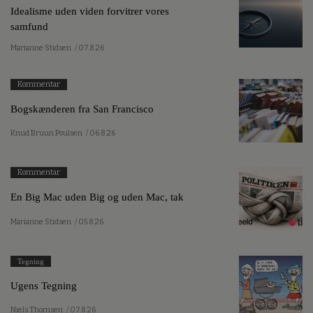
Idealisme uden viden forvitrer vores
samfund
Marianne Stidsen
/ 07.8.26
Kommentar
Bogskænderen fra San Francisco
Knud Bruun Poulsen
/ 06.8.26
Kommentar
En Big Mac uden Big og uden Mac, tak
Marianne Stidsen
/ 05.8.26
Tegning
Ugens Tegning
Niels Thomsen
/ 07.8.26