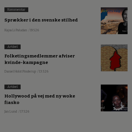
Kommentar
Sprækker i den svenske stilhed
Kajsa Li Paludan
/ 19.5.26
Artikel
Folketingsmedlemmer afviser
kvinde-kampagne
Daniel Holst Pinderup
/ 13.5.26
Artikel
Hollywood på vej med ny woke
fiasko
Jan Lund
/ 17.5.26