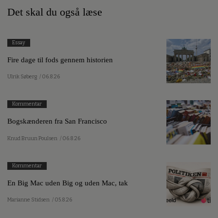
Det skal du også læse
Essay
Fire dage til fods gennem historien
Ulrik Søberg
/ 06.8.26
Kommentar
Bogskænderen fra San Francisco
Knud Bruun Poulsen
/ 06.8.26
Kommentar
En Big Mac uden Big og uden Mac, tak
Marianne Stidsen
/ 05.8.26