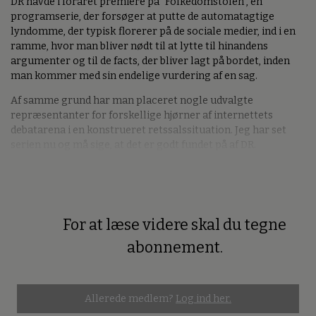
DR havde i foråret premiere på ”Folkedomstolen”, en
programserie, der forsøger at putte de automatagtige
lyndomme, der typisk florerer på de sociale medier, ind i en
ramme, hvor man bliver nødt til at lytte til hinandens
argumenter og til de facts, der bliver lagt på bordet, inden
man kommer med sin endelige vurdering af en sag.
Af samme grund har man placeret nogle udvalgte
repræsentanter for forskellige hjørner af internettets
debatarena i en konstrueret retssalssituation. Jeg har set
serien nu og må sige, at det er godt fundet på af DR.
For at læse videre skal du tegne
Premium
abonnement.
Allerede medlem?
Log ind her.