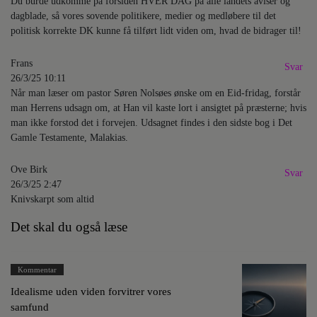
Du burde udkomme på forsiden HVER DAG på alle landets aviser og
dagblade, så vores sovende politikere, medier og medløbere til det
politisk korrekte DK kunne få tilført lidt viden om, hvad de bidrager til!
Frans
Svar
26/3/25 10:11
Når man læser om pastor Søren Nolsøes ønske om en Eid-fridag, forstår
man Herrens udsagn om, at Han vil kaste lort i ansigtet på præsterne; hvis
man ikke forstod det i forvejen. Udsagnet findes i den sidste bog i Det
Gamle Testamente, Malakias.
Ove Birk
Svar
26/3/25 2:47
Knivskarpt som altid
Det skal du også læse
Kommentar
Idealisme uden viden forvitrer vores
samfund