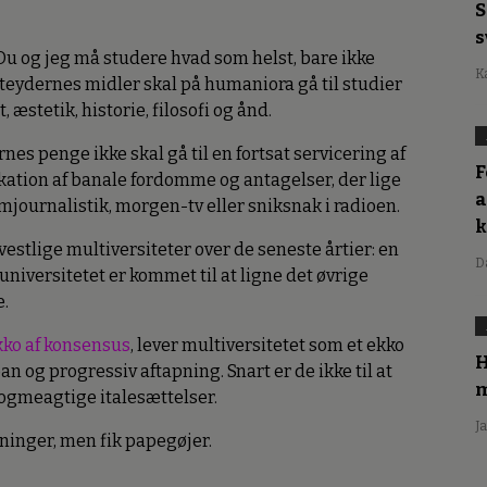
S
s
: Du og jeg må studere hvad som helst, bare ikke
K
tteydernes midler skal på humaniora gå til studier
, æstetik, historie, filosofi og ånd.
nes penge ikke skal gå til en fortsat servicering af
F
ikation af banale fordomme og antagelser, der lige
a
journalistik, morgen-tv eller sniksnak i radioen.
estlige multiversiteter over de seneste årtier: en
D
universitetet er kommet til at ligne det øvrige
.
kko af konsensus
, lever multiversitetet som et ekko
H
an og progressiv aftapning. Snart er de ikke til at
m
dogmeagtige italesættelser.
J
rninger, men fik papegøjer.