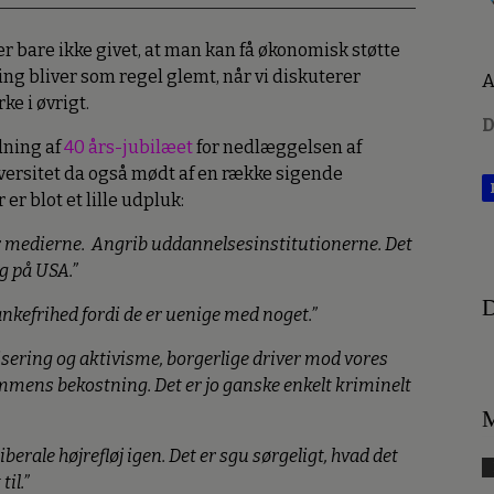
er bare ikke givet, at man kan få økonomisk støtte
ing bliver som regel glemt, når vi diskuterer
A
ke i øvrigt.
D
dning af
40 års-jubilæet
for nedlæggelsen af
versitet da også mødt af en række sigende
er blot et lille udpluk:
r medierne. Angrib uddannelsesinstitutionerne. Det
g på USA.”
D
 tankefrihed fordi de er uenige med noget.”
tisering og aktivisme, borgerlige driver mod vores
mens bekostning. Det er jo ganske enkelt kriminelt
M
iberale højrefløj igen. Det er sgu sørgeligt, hvad det
il.”