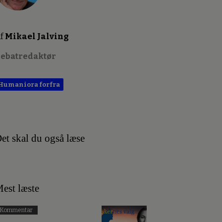
f
Mikael Jalving
ebatredaktør
Humaniora forfra
et skal du også læse
est læste
Kommentar