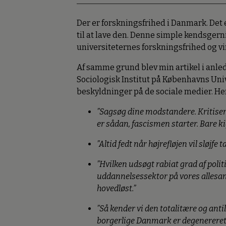
Der er forskningsfrihed i Danmark. Det 
til at lave den. Denne simple kendsgern
universiteternes forskningsfrihed og vir
Af samme grund blev min artikel i anle
Sociologisk Institut på Københavns Uni
beskyldninger på de sociale medier. Her 
”Sagsøg dine modstandere. Kritise
er sådan, fascismen starter. Bare ki
”Altid fedt når højrefløjen vil sløjfe
”Hvilken udsøgt rabiat grad af poli
uddannelsessektor på vores allesam
hovedløst.”
”Så kender vi den totalitære og antil
borgerlige Danmark er degenereret t