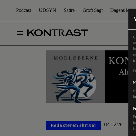
Podcast
UDSYN
Satire
Groft Sagt
Dagens leder
C
i
k
e
t
D
N
N
b
F
F
i
04.02.26
Redaktøren skriver
F