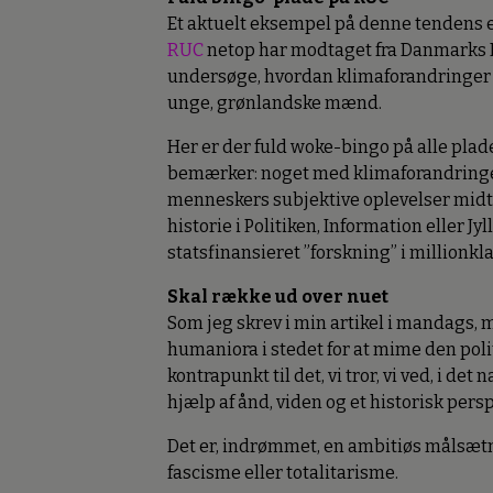
Et aktuelt eksempel på denne tendens er
RUC
netop har modtaget fra Danmarks Fri
undersøge, hvordan klimaforandringer o
unge, grønlandske mænd.
Her er der fuld woke-bingo på alle pla
bemærker: noget med klimaforandring
menneskers subjektive oplevelser midt i
historie i Politiken, Information eller Jy
statsfinansieret ”forskning” i millionkl
Skal række ud over nuet
Som jeg skrev i min artikel i mandags,
humaniora i stedet for at mime den poli
kontrapunkt til det, vi tror, vi ved, i de
hjælp af ånd, viden og et historisk pers
Det er, indrømmet, en ambitiøs målsætn
fascisme eller totalitarisme.