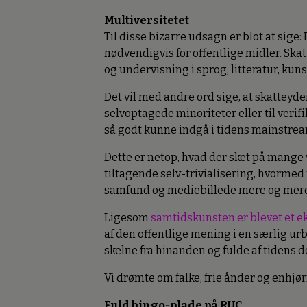
Multiversitetet
Til disse bizarre udsagn er blot at sige
nødvendigvis for offentlige midler. Ska
og undervisning i sprog, litteratur, kunst
Det vil med andre ord sige, at skatteyder
selvoptagede minoriteter eller til verif
så godt kunne indgå i tidens mainstream
Dette er netop, hvad der sket på mange v
tiltagende selv-trivialisering, hvormed 
samfund og mediebillede mere og mere
Ligesom
samtidskunsten er blevet et e
af den offentlige mening i en særlig urb
skelne fra hinanden og fulde af tidens 
Vi drømte om falke, frie ånder og enhjø
Fuld bingo-plade på RUC