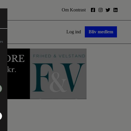
Om Kontrast
Log ind
Bliv medlem
es