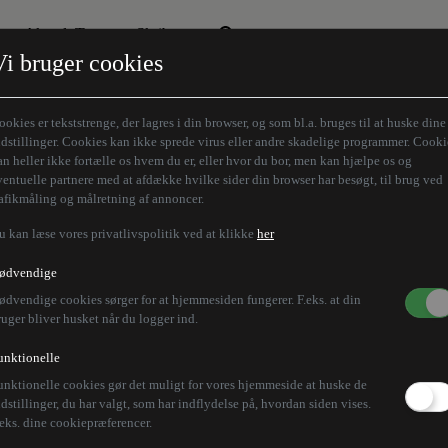
Aktuelt Tema
Skribenter
Vi bruger cookies
Den borgelige brille
Alle vores skribenter
Remigration
Modløberne
ookies er tekststrenge, der lagres i din browser, og som bl.a. bruges til at huske dine
Humaniora forfra
Z-aksen
ndstillinger. Cookies kan ikke sprede virus eller andre skadelige programmer. Cooki
an heller ikke fortælle os hvem du er, eller hvor du bor, men kan hjælpe os og
Store Danskere
ventuelle partnere med at afdække hvilke sider din browser har besøgt, til brug ved
rafikmåling og målretning af annoncer.
u kan læse vores privatlivspolitik ved at klikke
her
ødvendige
ødvendige cookies sørger for at hjemmesiden fungerer. F.eks. at din
ruger bliver husket når du logger ind.
unktionelle
unktionelle cookies gør det muligt for vores hjemmeside at huske de
ndstillinger, du har valgt, som har indflydelse på, hvordan siden vises.
.eks. dine cookiepræferencer.