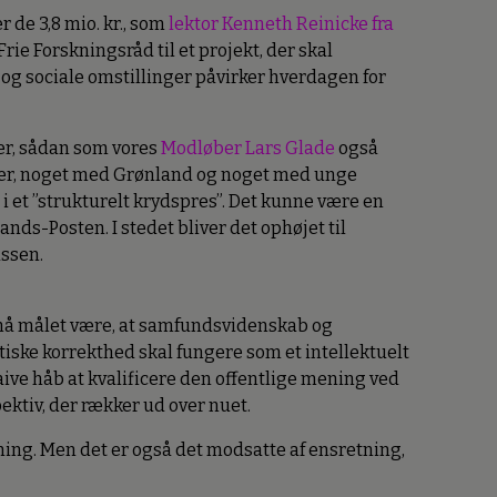
 de 3,8 mio. kr., som
lektor Kenneth Reinicke fra
e Forskningsråd til et projekt, der skal
g sociale omstillinger påvirker hverdagen for
der, sådan som vores
Modløber
Lars Glade
også
er, noget med Grønland og noget med unge
 et ”strukturelt krydspres”. Det kunne være en
llands-Posten. I stedet bliver det ophøjet til
assen.
 må målet være, at samfundsvidenskab og
tiske korrekthed skal fungere som et intellektuelt
t naive håb at kvalificere den offentlige mening ved
pektiv, der rækker ud over nuet.
ing. Men det er også det modsatte af ensretning,