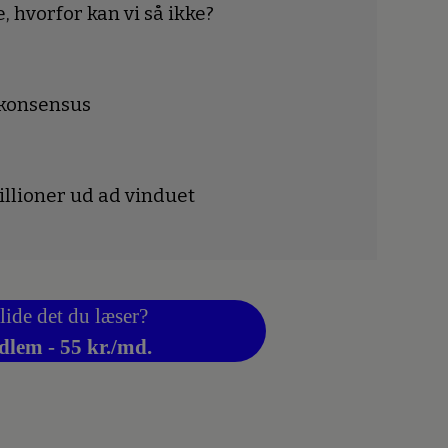
 hvorfor kan vi så ikke?
 konsensus
llioner ud ad vinduet
lide det du læser?
dlem - 55 kr./md.