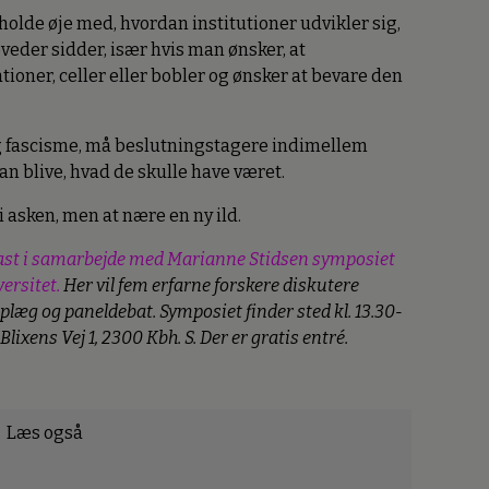
olde øje med, hvordan institutioner udvikler sig,
eder sidder, især hvis man ønsker, at
ationer, celler eller bobler og ønsker at bevare den
 og fascisme, må beslutningstagere indimellem
an blive, hvad de skulle have været.
 i asken, men at nære en ny ild.
rast i samarbejde med Marianne Stidsen symposiet
ersitet.
Her vil fem erfarne forskere diskutere
oplæg og paneldebat. Symposiet finder sted kl. 13.30-
ixens Vej 1, 2300 Kbh. S. Der er gratis entré.
Læs også