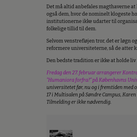
Det må altid anbefales magthaverne at h
også dem, hvor de nominelt klogeste hov
institutionerne ikke udarter til organis
folkelige tillid til dem.
Selvom venstrefløjen tror, det er løgn
reformere universiteterne, så de atter k
Den bedste tradition er ikke at holde liv
Fredag den 27. februar arrangerer Kont
”Humaniora forfra?” på Københavns Univ
universitetet før, nu og i fremtiden med 
17 i Multisalen på Søndre Campus, Karen Bl
Tilmelding er ikke nødvendig.