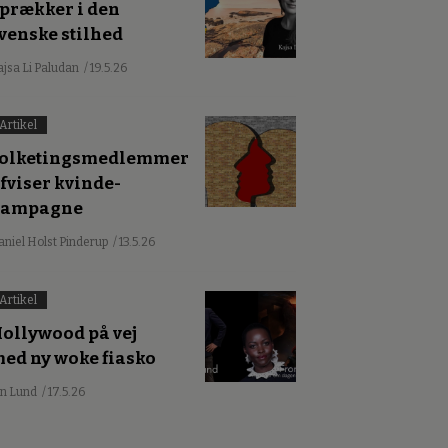
prækker i den
venske stilhed
ajsa Li Paludan
/ 19.5.26
Artikel
olketingsmedlemmer
fviser kvinde-
kampagne
aniel Holst Pinderup
/ 13.5.26
Artikel
ollywood på vej
ed ny woke fiasko
an Lund
/ 17.5.26