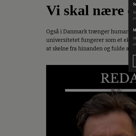
Vi skal nære 
S
S
o
M
Også i Danmark trænger humaniora 
M
universitetet fungerer som et ekko 
a
at skelne fra hinanden og fulde af 