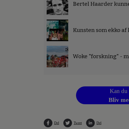
Bertel Haarder kunne,
Kunsten som ekko af
Woke "forskning" - mi
Kan du 
Bliv me
Del
Tweet
Del