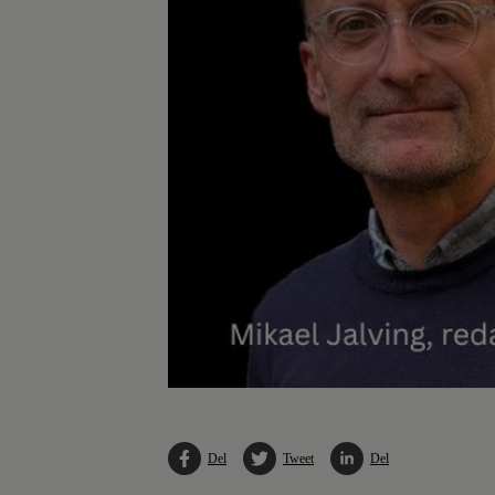
Del
Tweet
Del