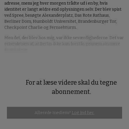
adresse, mens jeg hver morgen trådte ud i en by, hvis
identitet er langt ældre end oplysningen selv. Der blev spist
ved Spree, besøgte Alexanderplatz, Das Rote Rathaus,
Berliner Dom, Humboldt Universitet, Brandenburger Tor,
Checkpoint Charlie og Fernsehturm.
Men det, der blev hos mig, var ikke seværdighederne. Det var
erkendelsen af, at Berlin ikke kan forstås gennem sin nære
fortid alene.
For at læse videre skal du tegne
Premium
abonnement.
Allerede medlem?
Log ind her.