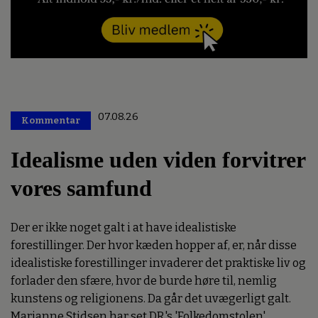
07.08.26
Kommentar
Premium
Idealisme uden viden forvitrer
vores samfund
Der er ikke noget galt i at have idealistiske
forestillinger. Der hvor kæden hopper af, er, når disse
idealistiske forestillinger invaderer det praktiske liv og
forlader den sfære, hvor de burde høre til, nemlig
kunstens og religionens. Da går det uvægerligt galt.
Marianne Stidsen har set DR's 'Folkedomstolen'.