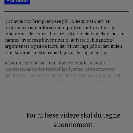
Modløberne
DR havde i foråret premiere på ”Folkedomstolen”, en
programserie, der forsøger at putte de automatagtige
lyndomme, der typisk florerer på de sociale medier, ind i en
ramme, hvor man bliver nødt til at lytte til hinandens
argumenter og til de facts, der bliver lagt på bordet, inden
man kommer med sin endelige vurdering af en sag.
Af samme grund har man placeret nogle udvalgte
repræsentanter for forskellige hjørner af internettets
debatarena i en konstrueret retssalssituation. Jeg har set
serien nu og må sige, at det er godt fundet på af DR.
For at læse videre skal du tegne
Premium
abonnement.