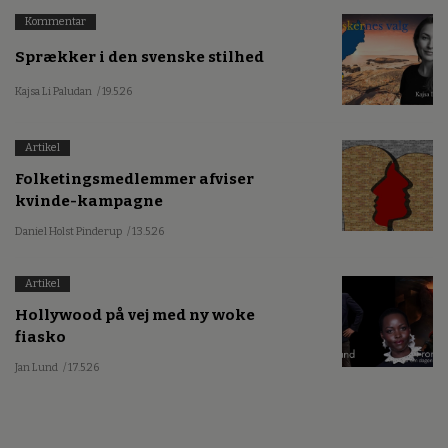
Kommentar
Sprækker i den svenske stilhed
Kajsa Li Paludan
/ 19.5.26
Artikel
Folketingsmedlemmer afviser
kvinde-kampagne
Daniel Holst Pinderup
/ 13.5.26
Artikel
Hollywood på vej med ny woke
fiasko
Jan Lund
/ 17.5.26