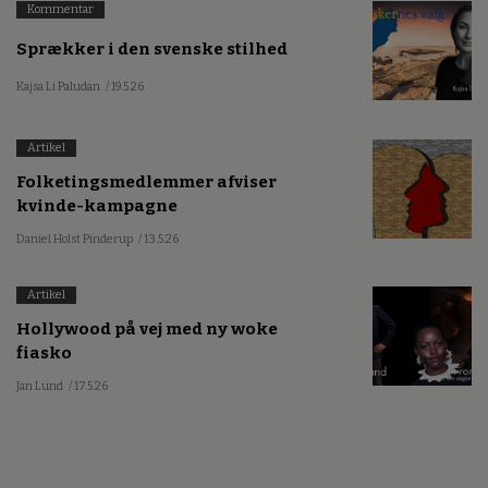
Kommentar
Sprækker i den svenske stilhed
Kajsa Li Paludan
/ 19.5.26
Artikel
Folketingsmedlemmer afviser
kvinde-kampagne
Daniel Holst Pinderup
/ 13.5.26
Artikel
Hollywood på vej med ny woke
fiasko
Jan Lund
/ 17.5.26