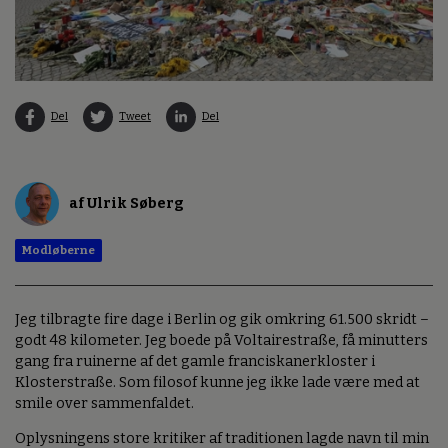
Del
Tweet
Del
af Ulrik Søberg
Modløberne
Jeg tilbragte fire dage i Berlin og gik omkring 61.500 skridt –
godt 48 kilometer. Jeg boede på Voltairestraße, få minutters
gang fra ruinerne af det gamle franciskanerkloster i
Klosterstraße. Som filosof kunne jeg ikke lade være med at
smile over sammenfaldet.
Oplysningens store kritiker af traditionen lagde navn til min