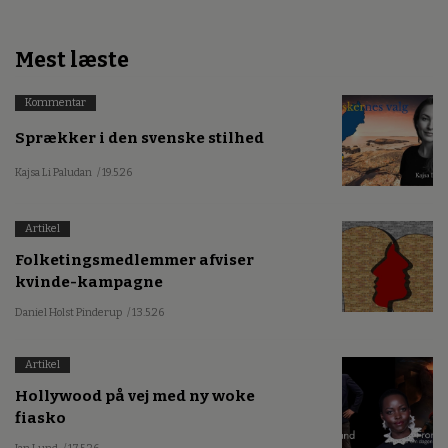
Mest læste
Kommentar
Sprækker i den svenske stilhed
Kajsa Li Paludan
/ 19.5.26
Artikel
Folketingsmedlemmer afviser
kvinde-kampagne
Daniel Holst Pinderup
/ 13.5.26
Artikel
Hollywood på vej med ny woke
fiasko