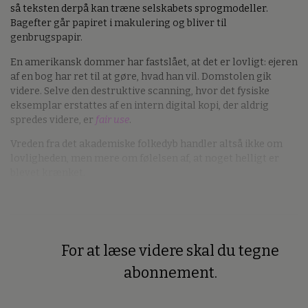
så teksten derpå kan træne selskabets sprogmodeller.
Bagefter går papiret i makulering og bliver til
genbrugspapir.
En amerikansk dommer har fastslået, at det er lovligt: ejeren
af en bog har ret til at gøre, hvad han vil. Domstolen gik
videre. Selve den destruktive scanning, hvor det fysiske
eksemplar erstattes af en intern digital kopi, der aldrig
spredes videre, er
fair use
.
Vreden fra det akademiske folkedyb handler altså ikke om
lovligheden, men mere om følelsen af, at noget helligt er
blevet krænket.
For at læse videre skal du tegne
Premium
abonnement.