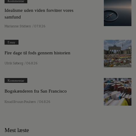
Kommentar
Idealisme uden viden forvitrer vores
samfund
Marianne Stidsen
/ 07.8.26
Essay
Fire dage til fods gennem historien
Ulrik Søberg
/ 06.8.26
Kommentar
Bogskænderen fra San Francisco
Knud Bruun Poulsen
/ 06.8.26
Mest læste