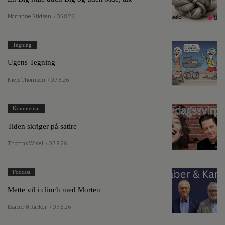
Marianne Stidsen
/ 05.8.26
Tegning
Ugens Tegning
Niels Thomsen
/ 07.8.26
Kommentar
Tiden skriger på satire
Thomas Wivel
/ 07.8.26
Podcast
Mette vil i clinch med Morten
Kaaber & Karker
/ 07.8.26