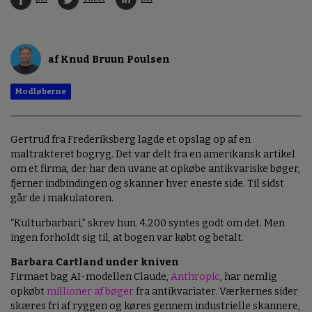
af Knud Bruun Poulsen
Modløberne
Gertrud fra Frederiksberg lagde et opslag op af en
maltrakteret bogryg. Det var delt fra en amerikansk artikel
om et firma, der har den uvane at opkøbe antikvariske bøger,
fjerner indbindingen og skanner hver eneste side. Til sidst
går de i makulatoren.
“Kulturbarbari,” skrev hun. 4.200 syntes godt om det. Men
ingen forholdt sig til, at bogen var købt og betalt.
Barbara Cartland under kniven
Firmaet bag AI-modellen Claude,
Anthropic
, har nemlig
opkøbt
millioner af bøger
fra antikvariater. Værkernes sider
skæres fri af ryggen og køres gennem industrielle skannere,