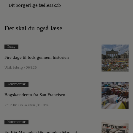
Dit borgerlige fællesskab
Det skal du også læse
Essay
Fire dage til fods gennem historien
Ulrik Søberg
/ 06.8.26
Kommentar
Bogskænderen fra San Francisco
Knud Bruun Poulsen
/ 06.8.26
Kommentar
En Big Mac uden Big og uden Mac, tak