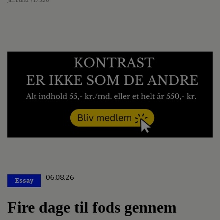
Jan Lund
/ 17.5.26
06.08.26
Essay
Premium
Fire dage til fods gennem