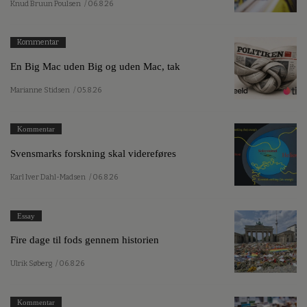
Knud Bruun Poulsen
/ 06.8.26
Kommentar
En Big Mac uden Big og uden Mac, tak
Marianne Stidsen
/ 05.8.26
Kommentar
Svensmarks forskning skal videreføres
Karl Iver Dahl-Madsen
/ 06.8.26
Essay
Fire dage til fods gennem historien
Ulrik Søberg
/ 06.8.26
Kommentar