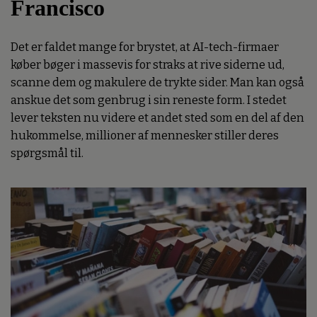
Francisco
Det er faldet mange for brystet, at AI-tech-firmaer
køber bøger i massevis for straks at rive siderne ud,
scanne dem og makulere de trykte sider. Man kan også
anskue det som genbrug i sin reneste form. I stedet
lever teksten nu videre et andet sted som en del af den
hukommelse, millioner af mennesker stiller deres
spørgsmål til.