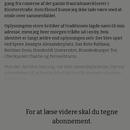
gang fra ruinerne af det gamle franciskanerkloster i
Klosterstraße. Som filosof kunne jeg ikke lade være med at
smile over sammenfaldet.
Oplysningens store kritiker af traditionen lagde navn til min
adresse, mens jeg hver morgen trådte ud i en by, hvis
identitet er langt ældre end oplysningen selv. Der blev spist
ved Spree, besøgte Alexanderplatz, Das Rote Rathaus,
Berliner Dom, Humboldt Universitet, Brandenburger Tor,
Checkpoint Charlie og Fernsehturm.
Men det, der blev hos mig, var ikke seværdighederne. Det var
erkendelsen af, at Berlin ikke kan forstås gennem sin nære
fortid alene.
For at læse videre skal du tegne
Premium
abonnement.