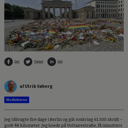
Del
Tweet
Del
af Ulrik Søberg
Modløberne
Jeg tilbragte fire dage i Berlin og gik omkring 61.500 skridt –
godt 48 kilometer. Jeg boede på Voltairestraße, få minutters