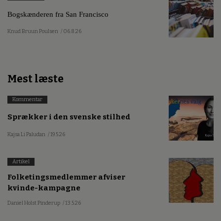
Bogskænderen fra San Francisco
Knud Bruun Poulsen
/ 06.8.26
Mest læste
Kommentar
Sprækker i den svenske stilhed
Kajsa Li Paludan
/ 19.5.26
Artikel
Folketingsmedlemmer afviser
kvinde-kampagne
Daniel Holst Pinderup
/ 13.5.26