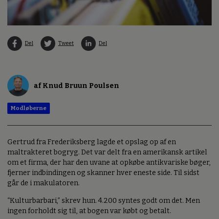
Del
Tweet
Del
af Knud Bruun Poulsen
Modløberne
Gertrud fra Frederiksberg lagde et opslag op af en
maltrakteret bogryg. Det var delt fra en amerikansk artikel
om et firma, der har den uvane at opkøbe antikvariske bøger,
fjerner indbindingen og skanner hver eneste side. Til sidst
går de i makulatoren.
“Kulturbarbari,” skrev hun. 4.200 syntes godt om det. Men
ingen forholdt sig til, at bogen var købt og betalt.