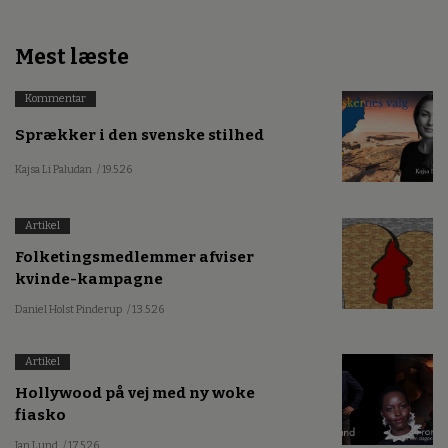
Mest læste
Kommentar
Sprækker i den svenske stilhed
Kajsa Li Paludan
/ 19.5.26
Artikel
Folketingsmedlemmer afviser
kvinde-kampagne
Daniel Holst Pinderup
/ 13.5.26
Artikel
Hollywood på vej med ny woke
fiasko
Jan Lund
/ 17.5.26