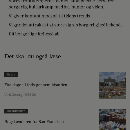
Vores frontkæmpere i teamet ’Modløberne’ serverer
borgerlig kulturkamp med bid, humor og viden.
Vi giver kontant modspil til tidens trends.
Vi gør det attraktivt at være sig sin borgerlighed bekendt.
Dit borgerlige fællesskab
Det skal du også læse
Essay
Fire dage til fods gennem historien
Ulrik Søberg
/ 06.8.26
Kommentar
Bogskænderen fra San Francisco