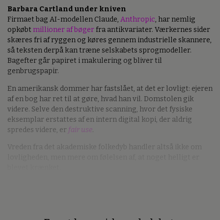
Barbara Cartland under kniven
Firmaet bag AI-modellen Claude,
Anthropic
, har nemlig
opkøbt
millioner af bøger
fra antikvariater. Værkernes sider
skæres fri af ryggen og køres gennem industrielle skannere,
så teksten derpå kan træne selskabets sprogmodeller.
Bagefter går papiret i makulering og bliver til
genbrugspapir.
En amerikansk dommer har fastslået, at det er lovligt: ejeren
af en bog har ret til at gøre, hvad han vil. Domstolen gik
videre. Selve den destruktive scanning, hvor det fysiske
eksemplar erstattes af en intern digital kopi, der aldrig
spredes videre, er
fair use
.
Vreden fra det akademiske folkedyb handler altså ikke om
lovligheden, men mere om følelsen af, at noget helligt er
blevet krænket.