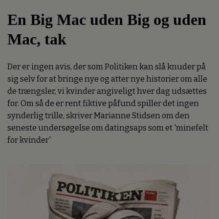
En Big Mac uden Big og uden
Mac, tak
Der er ingen avis, der som Politiken kan slå knuder på
sig selv for at bringe nye og atter nye historier om alle
de trængsler, vi kvinder angiveligt hver dag udsættes
for. Om så de er rent fiktive påfund spiller det ingen
synderlig trille, skriver Marianne Stidsen om den
seneste undersøgelse om datingsaps som et 'minefelt
for kvinder'