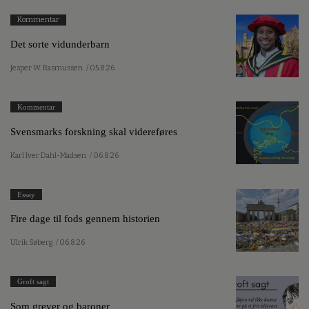
Kommentar
Det sorte vidunderbarn
Jesper W. Rasmussen
/ 05.8.26
Kommentar
Svensmarks forskning skal videreføres
Karl Iver Dahl-Madsen
/ 06.8.26
Essay
Fire dage til fods gennem historien
Ulrik Søberg
/ 06.8.26
Groft sagt
Som grever og baroner