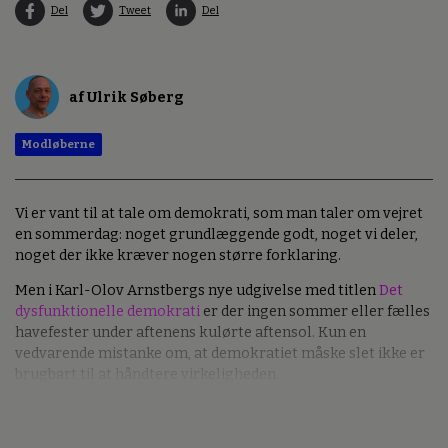
Del
Tweet
Del
af Ulrik Søberg
Modløberne
Vi er vant til at tale om demokrati, som man taler om vejret
en sommerdag: noget grundlæggende godt, noget vi deler,
noget der ikke kræver nogen større forklaring.
Men i Karl-Olov Arnstbergs nye udgivelse med titlen
Det
dysfunktionelle demokrati
er der ingen sommer eller fælles
havefester under aftenens kulørte aftensol. Kun en
vedvarende mistanke om, at demokratiet måske slet ikke er
brugbart til at håndtere virkeligheden.