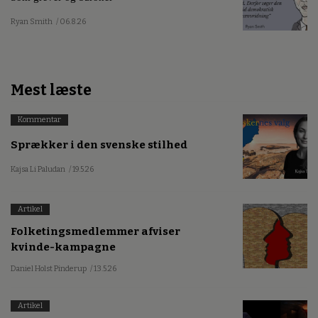
Ryan Smith
/ 06.8.26
Mest læste
Kommentar
Sprækker i den svenske stilhed
Kajsa Li Paludan
/ 19.5.26
Artikel
Folketingsmedlemmer afviser
kvinde-kampagne
Daniel Holst Pinderup
/ 13.5.26
Artikel