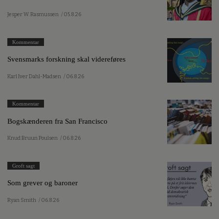
Jesper W. Rasmussen
/ 05.8.26
Kommentar
Svensmarks forskning skal videreføres
Karl Iver Dahl-Madsen
/ 06.8.26
Kommentar
Bogskænderen fra San Francisco
Knud Bruun Poulsen
/ 06.8.26
Groft sagt
Som grever og baroner
Ryan Smith
/ 06.8.26