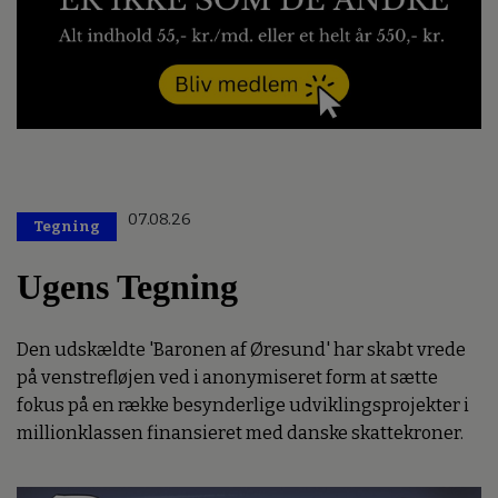
07.08.26
Tegning
Ugens Tegning
Den udskældte 'Baronen af Øresund' har skabt vrede
på venstrefløjen ved i anonymiseret form at sætte
fokus på en række besynderlige udviklingsprojekter i
millionklassen finansieret med danske skattekroner.