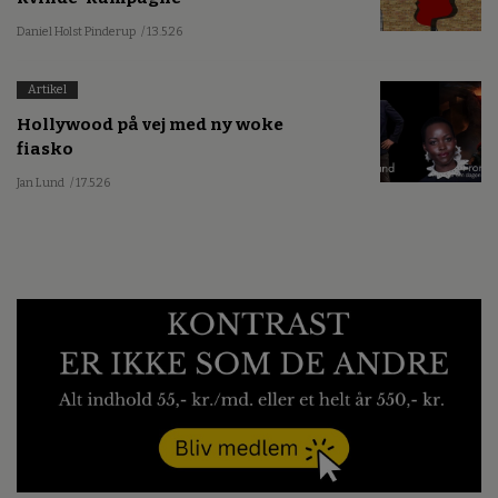
Daniel Holst Pinderup
/ 13.5.26
Artikel
Hollywood på vej med ny woke
fiasko
Jan Lund
/ 17.5.26