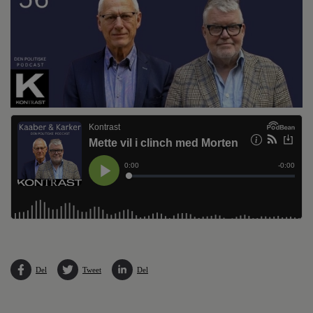
Del
Tweet
Del