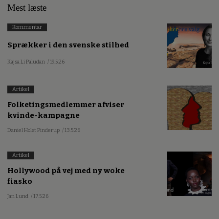
Mest læste
Kommentar
Sprækker i den svenske stilhed
Kajsa Li Paludan
/ 19.5.26
Artikel
Folketingsmedlemmer afviser
kvinde-kampagne
Daniel Holst Pinderup
/ 13.5.26
Artikel
Hollywood på vej med ny woke
fiasko
Jan Lund
/ 17.5.26