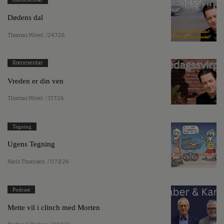
Dødens dal
Thomas Wivel
/ 24.7.26
Kommentar
Vreden er din ven
Thomas Wivel
/ 17.7.26
Tegning
Ugens Tegning
Niels Thomsen
/ 07.8.26
Podcast
Mette vil i clinch med Morten