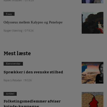
Kaaber & Karker
/ 07.8.26
Essay
Odysseus mellem Kalypso og Penelope
Kasper Støvring
/ 07.8.26
Mest læste
Kommentar
Sprækker i den svenske stilhed
Kajsa Li Paludan
/ 19.5.26
Artikel
Folketingsmedlemmer afviser
kvinde-kampagne