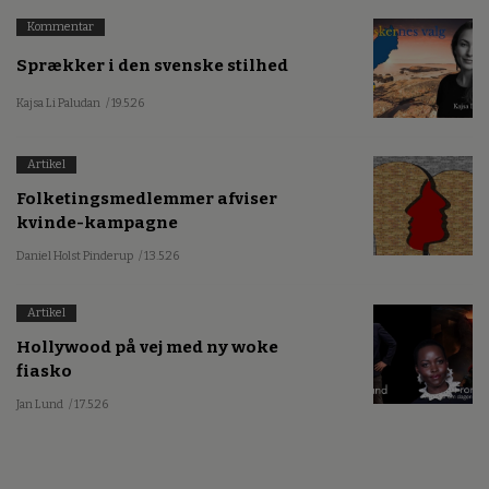
Kommentar
Sprækker i den svenske stilhed
Kajsa Li Paludan
/ 19.5.26
Artikel
Folketingsmedlemmer afviser
kvinde-kampagne
Daniel Holst Pinderup
/ 13.5.26
Artikel
Hollywood på vej med ny woke
fiasko
Jan Lund
/ 17.5.26