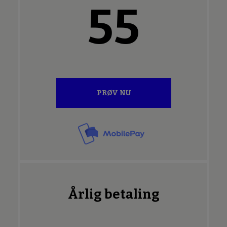
55
PRØV NU
Årlig betaling