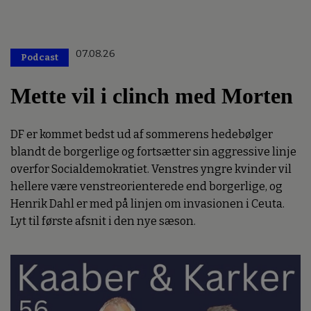
07.08.26
Podcast
Mette vil i clinch med Morten
DF er kommet bedst ud af sommerens hedebølger
blandt de borgerlige og fortsætter sin aggressive linje
overfor Socialdemokratiet. Venstres yngre kvinder vil
hellere være venstreorienterede end borgerlige, og
Henrik Dahl er med på linjen om invasionen i Ceuta.
Lyt til første afsnit i den nye sæson.