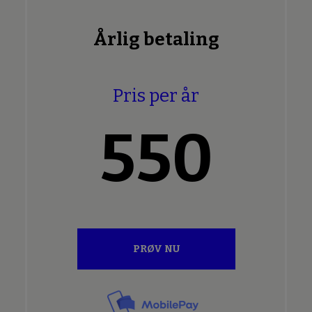
Årlig betaling
Pris per år
550
PRØV NU