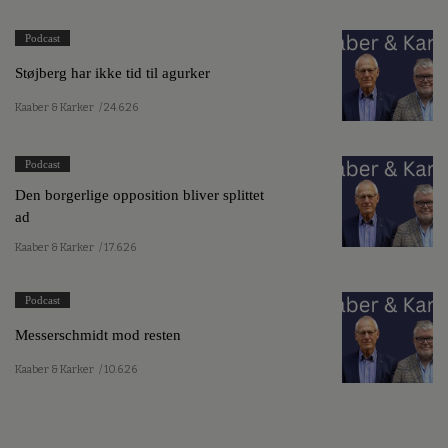
Podcast
Støjberg har ikke tid til agurker
Kaaber & Karker
/ 24.6.26
Podcast
Den borgerlige opposition bliver splittet
ad
Kaaber & Karker
/ 17.6.26
Podcast
Messerschmidt mod resten
Kaaber & Karker
/ 10.6.26