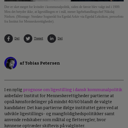
Der er sket meget for kvinder i kommunalpolitik, siden de første blev valgt ind i 1909.
Men det betyder ikke, at ligestillingen er i mål, mener ligebehandlingschef Nikolaj
Nielsen. (Montage: Stenløse Sogneråd fra Egedal Arkiv via Egedal Leksikon, pressefoto
fra Institut for Menneskerettigheder).
Del
Tweet
Del
af Tobias Petersen
I en nylig
prognose om ligestilling i dansk kommunalpolitik
anbefaler Institut for Menneskerettigheder partierne at
opnå kønsfordelinger på mindst 40/60 blandt de valgte
kandidater. Det kan partierne ifølge instituttet gøre ved at
udvikle ligestillings- og mangfoldighedspolitikker samt
anvende redskaber som måltal og fletteregler, hvor
kønnene optræder skiftevis på valglister.