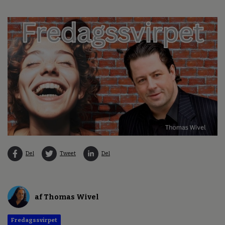
Del
Tweet
Del
af Thomas Wivel
Fredagssvirpet