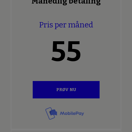
Månedlig betaling
Pris per måned
55
PRØV NU