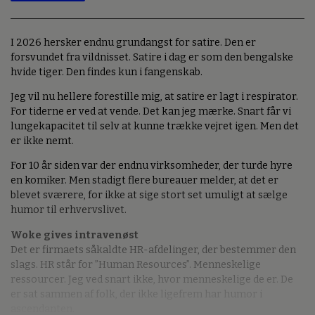
I 2026 hersker endnu grundangst for satire. Den er
forsvundet fra vildnisset. Satire i dag er som den bengalske
hvide tiger. Den findes kun i fangenskab.
Jeg vil nu hellere forestille mig, at satire er lagt i respirator.
For tiderne er ved at vende. Det kan jeg mærke. Snart får vi
lungekapacitet til selv at kunne trække vejret igen. Men det
er ikke nemt.
For 10 år siden var der endnu virksomheder, der turde hyre
en komiker. Men stadigt flere bureauer melder, at det er
blevet sværere, for ikke at sige stort set umuligt at sælge
humor til erhvervslivet.
Woke gives intravenøst
Det er firmaets såkaldte HR-afdelinger, der bestemmer den
slags. HR står for ”Human Resources”. Menneskelige
ressourcer. Jeg ved snart ikke, hvor menneskelige de er. De
er sat sammen af folk, der ikke ligefrem har humor i
ascendanten.