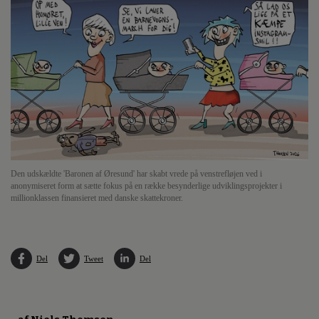
Den udskældte 'Baronen af Øresund' har skabt vrede på venstrefløjen ved i
anonymiseret form at sætte fokus på en række besynderlige udviklingsprojekter i
millionklassen finansieret med danske skattekroner.
Del
Tweet
Del