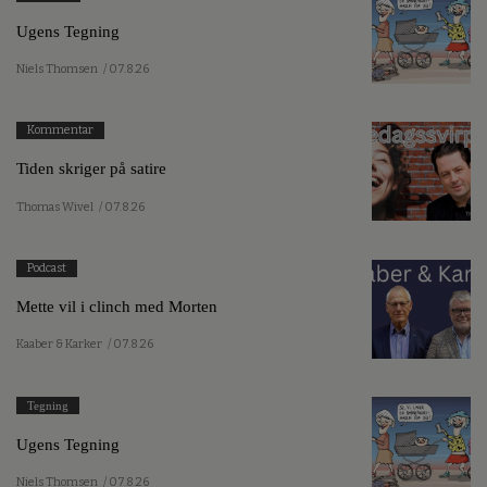
Ugens Tegning
Niels Thomsen
/ 07.8.26
Kommentar
Tiden skriger på satire
Thomas Wivel
/ 07.8.26
Podcast
Mette vil i clinch med Morten
Kaaber & Karker
/ 07.8.26
Tegning
Ugens Tegning
Niels Thomsen
/ 07.8.26