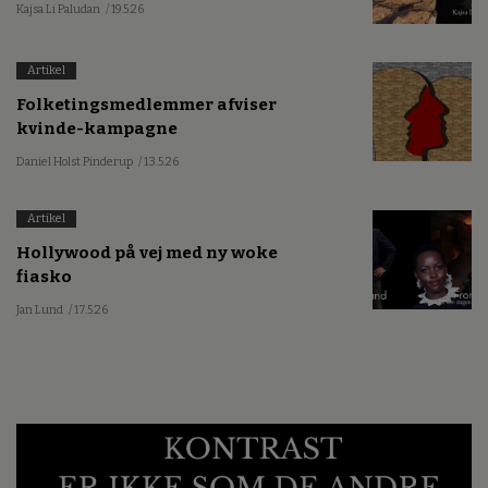
Kajsa Li Paludan
/ 19.5.26
Artikel
Folketingsmedlemmer afviser
kvinde-kampagne
Daniel Holst Pinderup
/ 13.5.26
Artikel
Hollywood på vej med ny woke
fiasko
Jan Lund
/ 17.5.26