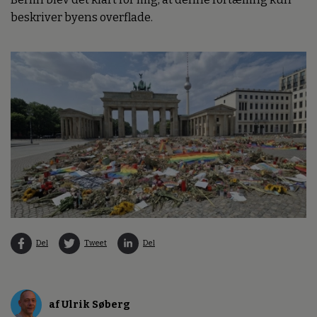
beskriver byens overflade.
Del
Tweet
Del
af Ulrik Søberg