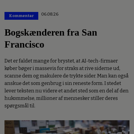
06.08.26
Kommentar
Premium
Bogskænderen fra San
Francisco
Det er faldet mange for brystet, at AI-tech-firmaer
køber bøger i massevis for straks at rive siderne ud,
scanne dem og makulere de trykte sider. Man kan også
anskue det som genbrug i sin reneste form. I stedet
lever teksten nu videre et andet sted som en del af den
hukommelse, millioner af mennesker stiller deres
spørgsmål til.