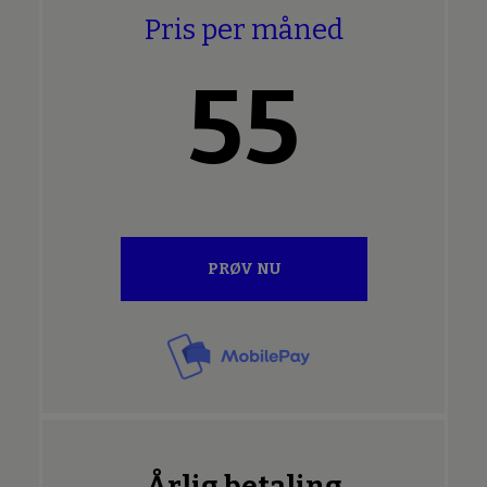
Pris per måned
55
PRØV NU
Årlig betaling