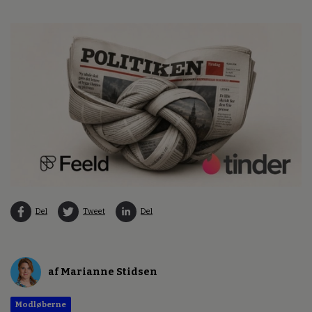
Del
Tweet
Del
af Marianne Stidsen
Modløberne