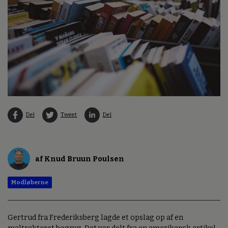
Del
Tweet
Del
af Knud Bruun Poulsen
Modløberne
Gertrud fra Frederiksberg lagde et opslag op af en