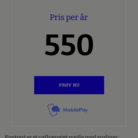
Pris per år
550
PRØV NU
Kontrast er et uafhængigt medie med analyser,