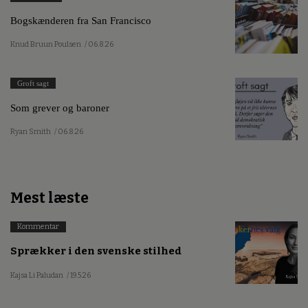
Bogskænderen fra San Francisco
Knud Bruun Poulsen
/ 06.8.26
Groft sagt
Som grever og baroner
Ryan Smith
/ 06.8.26
Mest læste
Kommentar
Sprækker i den svenske stilhed
Kajsa Li Paludan
/ 19.5.26