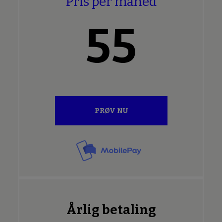
Pris per måned
55
PRØV NU
Årlig betaling