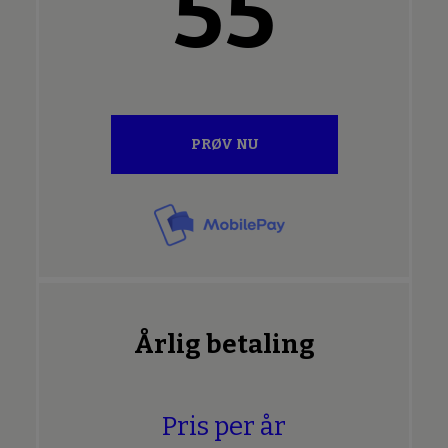
55
PRØV NU
Årlig betaling
Pris per år