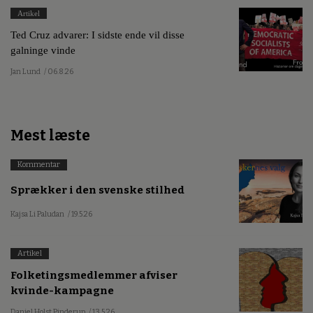
Artikel
Ted Cruz advarer: I sidste ende vil disse
galninge vinde
Jan Lund
/ 06.8.26
Mest læste
Kommentar
Sprækker i den svenske stilhed
Kajsa Li Paludan
/ 19.5.26
Artikel
Folketingsmedlemmer afviser
kvinde-kampagne
Daniel Holst Pinderup
/ 13.5.26