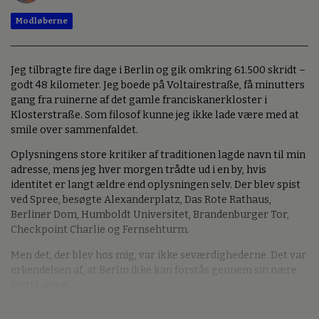
Modløberne
Jeg tilbragte fire dage i Berlin og gik omkring 61.500 skridt –
godt 48 kilometer. Jeg boede på Voltairestraße, få minutters
gang fra ruinerne af det gamle franciskanerkloster i
Klosterstraße. Som filosof kunne jeg ikke lade være med at
smile over sammenfaldet.
Oplysningens store kritiker af traditionen lagde navn til min
adresse, mens jeg hver morgen trådte ud i en by, hvis
identitet er langt ældre end oplysningen selv. Der blev spist
ved Spree, besøgte Alexanderplatz, Das Rote Rathaus,
Berliner Dom, Humboldt Universitet, Brandenburger Tor,
Checkpoint Charlie og Fernsehturm.
Men det, der blev hos mig, var ikke seværdighederne. Det var
erkendelsen af, at Berlin ikke kan forstås gennem sin nære
fortid alene.