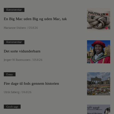
Kommentar
En Big Mac uden Big og uden Mac, tak
Marianne Stidsen
/ 05.8.26
Kommentar
Det sorte vidunderbarn
Jesper W. Rasmussen
/ 05.8.26
Essay
Fire dage til fods gennem historien
Ulrik Søberg
/ 06.8.26
Groft sagt