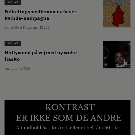
Artikel
Folketingsmedlemmer afviser
kvinde-kampagne
Daniel Holst Pinderup
/ 13.5.26
Artikel
Hollywood på vej med ny woke
fiasko
Jan Lund
/ 17.5.26