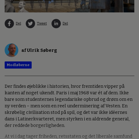
Del
Tweet
Del
af Ulrik Søberg
Modløberne
Der findes øjeblikke i historien, hvor fremtiden vipper på
kanten af noget ukendt. Paris i maj 1968 var ét af dem. Ikke
bare som studenternes legendariske opbrud og drøm om en
ny verden – men som en reel underminering af Vesten. En
skrøbelig civilisation stod på spil, og det var ikke idéernes
dans i Latinerkvarteret, men styrken i en aldrende general,
der reddede borgerligheden.
At vi i dag tager friheden, retsstaten og det liberale samfund