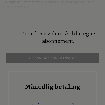
lovligheden, men mere om følelsen af, at noget helligt er
blevet krænket.
For at læse videre skal du tegne
Premium
abonnement.
Allerede medlem?
Log ind her.
Månedlig betaling