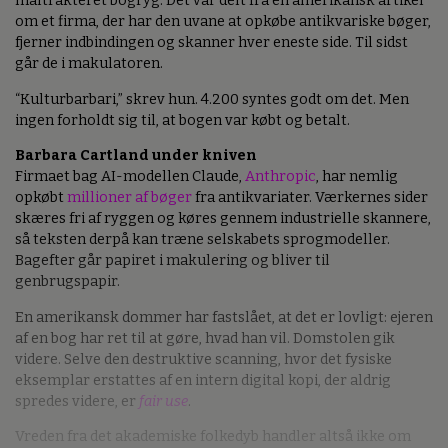
maltrakteret bogryg. Det var delt fra en amerikansk artikel
om et firma, der har den uvane at opkøbe antikvariske bøger,
fjerner indbindingen og skanner hver eneste side. Til sidst
går de i makulatoren.
“Kulturbarbari,” skrev hun. 4.200 syntes godt om det. Men
ingen forholdt sig til, at bogen var købt og betalt.
Barbara Cartland under kniven
Firmaet bag AI-modellen Claude,
Anthropic
, har nemlig
opkøbt
millioner af bøger
fra antikvariater. Værkernes sider
skæres fri af ryggen og køres gennem industrielle skannere,
så teksten derpå kan træne selskabets sprogmodeller.
Bagefter går papiret i makulering og bliver til
genbrugspapir.
En amerikansk dommer har fastslået, at det er lovligt: ejeren
af en bog har ret til at gøre, hvad han vil. Domstolen gik
videre. Selve den destruktive scanning, hvor det fysiske
eksemplar erstattes af en intern digital kopi, der aldrig
spredes videre, er
fair use
.
Vreden fra det akademiske folkedyb handler altså ikke om