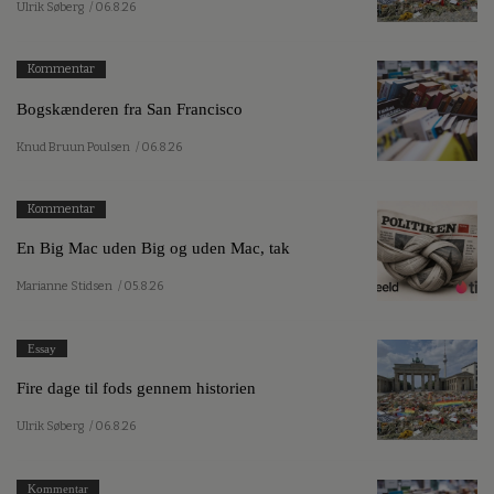
Ulrik Søberg
/ 06.8.26
Kommentar
Bogskænderen fra San Francisco
Knud Bruun Poulsen
/ 06.8.26
Kommentar
En Big Mac uden Big og uden Mac, tak
Marianne Stidsen
/ 05.8.26
Essay
Fire dage til fods gennem historien
Ulrik Søberg
/ 06.8.26
Kommentar