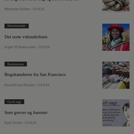
Marianne Stidsen
/ 05.8.26
Kommentar
Det sorte vidunderbarn
Jesper W. Rasmussen
/ 05.8.26
Kommentar
Bogskænderen fra San Francisco
Knud Bruun Poulsen
/ 06.8.26
Groft sagt
Som grever og baroner
Ryan Smith
/ 06.8.26