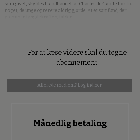
som givet, skyldes blandt andet, at Charles de Gaulle forstod
noget, de unge oprørere aldrig gjorde: At et samfund, der
glemmer tyngdekraften, falder.
For at læse videre skal du tegne
Premium
abonnement.
Allerede medlem?
Log ind her.
Månedlig betaling