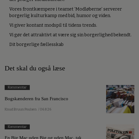
Vores frontkæmpere i teamet ’Modløberne’ serverer
borgerlig kulturkamp med bid, humor og viden.
Vi giver kontant modspil til tidens trends.
Vi gør det attraktivt at være sig sin borgerlighed bekendt.
Dit borgerlige fællesskab
Det skal du også læse
Kommentar
Bogskænderen fra San Francisco
Knud Bruun Poulsen
/ 06.8.26
Kommentar
En Big Mac uden Big og uden Mac, tak