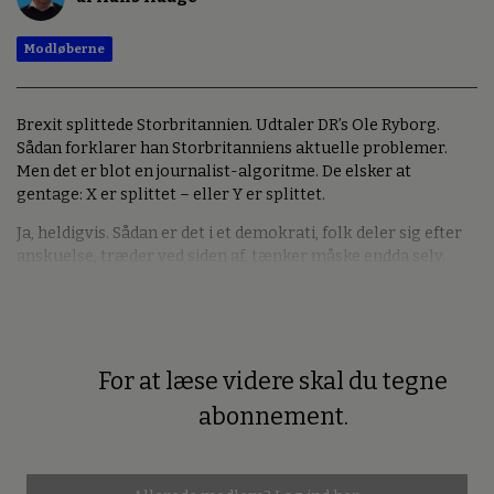
Modløberne
Brexit splittede Storbritannien. Udtaler DR’s Ole Ryborg.
Sådan forklarer han Storbritanniens aktuelle problemer.
Men det er blot en journalist-algoritme. De elsker at
gentage: X er splittet – eller Y er splittet.
Ja, heldigvis. Sådan er det i et demokrati, folk deler sig efter
anskuelse, træder ved siden af, tænker måske endda selv.
For at læse videre skal du tegne
Premium
abonnement.