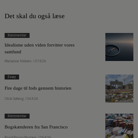
Det skal du også læse
Kommentar
Idealisme uden viden forvitrer vores
samfund
Marianne Stidsen
/ 07.8.26
Essay
Fire dage til fods gennem historien
Ulrik Søberg
/ 06.8.26
Kommentar
Bogskænderen fra San Francisco
Knud Bruun Poulsen
/ 06.8.26