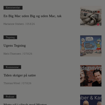
Kommentar
En Big Mac uden Big og uden Mac, tak
Marianne Stidsen
/ 05.8.26
Tegning
Ugens Tegning
Niels Thomsen
/ 07.8.26
Kommentar
Tiden skriger på satire
Thomas Wivel
/ 07.8.26
Podcast
Mette vil i clinch med Morten