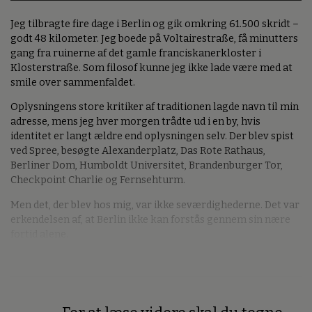
Jeg tilbragte fire dage i Berlin og gik omkring 61.500 skridt –
godt 48 kilometer. Jeg boede på Voltairestraße, få minutters
gang fra ruinerne af det gamle franciskanerkloster i
Klosterstraße. Som filosof kunne jeg ikke lade være med at
smile over sammenfaldet.
Oplysningens store kritiker af traditionen lagde navn til min
adresse, mens jeg hver morgen trådte ud i en by, hvis
identitet er langt ældre end oplysningen selv. Der blev spist
ved Spree, besøgte Alexanderplatz, Das Rote Rathaus,
Berliner Dom, Humboldt Universitet, Brandenburger Tor,
Checkpoint Charlie og Fernsehturm.
Men det, der blev hos mig, var ikke seværdighederne. Det var
erkendelsen af, at Berlin ikke kan forstås gennem sin nære
fortid alene.