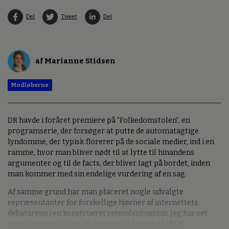
Del
Tweet
Del
af Marianne Stidsen
Modløberne
DR havde i foråret premiere på ”Folkedomstolen”, en
programserie, der forsøger at putte de automatagtige
lyndomme, der typisk florerer på de sociale medier, ind i en
ramme, hvor man bliver nødt til at lytte til hinandens
argumenter og til de facts, der bliver lagt på bordet, inden
man kommer med sin endelige vurdering af en sag.
Af samme grund har man placeret nogle udvalgte
repræsentanter for forskellige hjørner af internettets
debatarena i en konstrueret retssalssituation. Jeg har set
serien nu og må sige, at det er godt fundet på af DR.