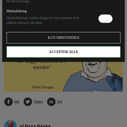
der bliver besøgt.
samfund, hvor alle marcherer i takt efter DR og TV 2 og
mener det samme?
Markedsføring
Markedsførings cookies bruges af vores partnere til at
målrette annoncer på siden.
KUN NØDVENDIGE
ACCEPTER ALLE
Del
Tweet
Del
af Hans Hauge