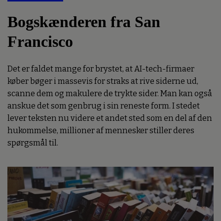
Bogskænderen fra San
Francisco
Det er faldet mange for brystet, at AI-tech-firmaer
køber bøger i massevis for straks at rive siderne ud,
scanne dem og makulere de trykte sider. Man kan også
anskue det som genbrug i sin reneste form. I stedet
lever teksten nu videre et andet sted som en del af den
hukommelse, millioner af mennesker stiller deres
spørgsmål til.