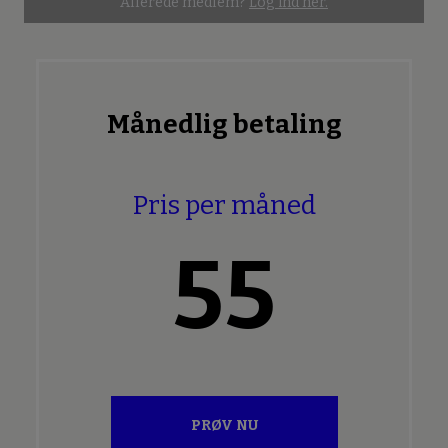
Allerede medlem?
Log ind her.
Månedlig betaling
Pris per måned
55
PRØV NU