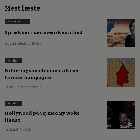
Mest læste
Kommentar
Sprækker i den svenske stilhed
Kajsa Li Paludan
/ 19.5.26
Artikel
Folketingsmedlemmer afviser
kvinde-kampagne
Daniel Holst Pinderup
/ 13.5.26
Artikel
Hollywood på vej med ny woke
fiasko
Jan Lund
/ 17.5.26