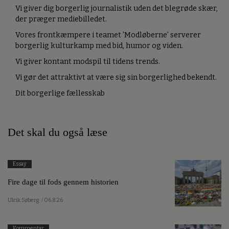
Vi giver dig borgerlig journalistik uden det blegrøde skær,
der præger mediebilledet.
Vores frontkæmpere i teamet ’Modløberne’ serverer
borgerlig kulturkamp med bid, humor og viden.
Vi giver kontant modspil til tidens trends.
Vi gør det attraktivt at være sig sin borgerlighed bekendt.
Dit borgerlige fællesskab
Det skal du også læse
Essay
Fire dage til fods gennem historien
Ulrik Søberg
/ 06.8.26
Kommentar