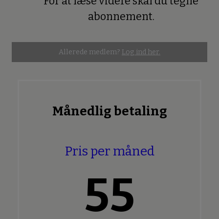
For at læse videre skal du tegne
Premium
abonnement.
Allerede medlem?
Log ind her.
Månedlig betaling
Pris per måned
55