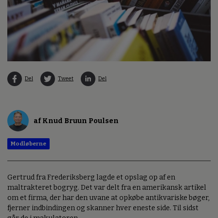
Del
Tweet
Del
af Knud Bruun Poulsen
Modløberne
Gertrud fra Frederiksberg lagde et opslag op af en
maltrakteret bogryg. Det var delt fra en amerikansk artikel
om et firma, der har den uvane at opkøbe antikvariske bøger,
fjerner indbindingen og skanner hver eneste side. Til sidst