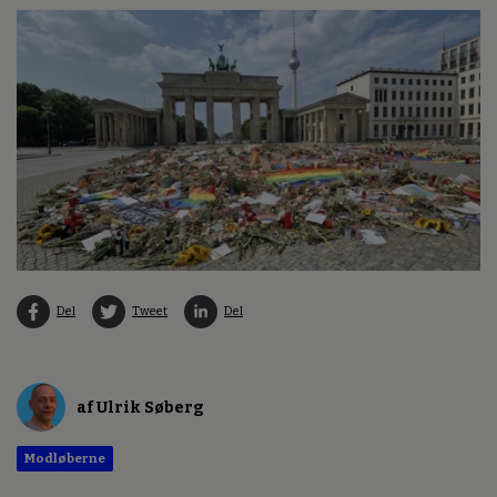
Del
Tweet
Del
af Ulrik Søberg
Modløberne