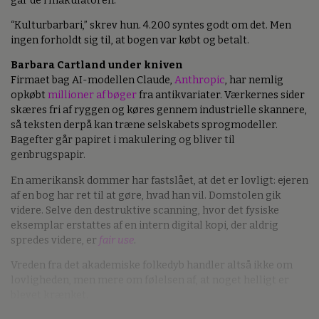
går de i makulatoren.
“Kulturbarbari,” skrev hun. 4.200 syntes godt om det. Men
ingen forholdt sig til, at bogen var købt og betalt.
Barbara Cartland under kniven
Firmaet bag AI-modellen Claude,
Anthropic
, har nemlig
opkøbt
millioner af bøger
fra antikvariater. Værkernes sider
skæres fri af ryggen og køres gennem industrielle skannere,
så teksten derpå kan træne selskabets sprogmodeller.
Bagefter går papiret i makulering og bliver til
genbrugspapir.
En amerikansk dommer har fastslået, at det er lovligt: ejeren
af en bog har ret til at gøre, hvad han vil. Domstolen gik
videre. Selve den destruktive scanning, hvor det fysiske
eksemplar erstattes af en intern digital kopi, der aldrig
spredes videre, er
fair use
.
Vreden fra det akademiske folkedyb handler altså ikke om
lovligheden, men mere om følelsen af, at noget helligt er
blevet krænket.