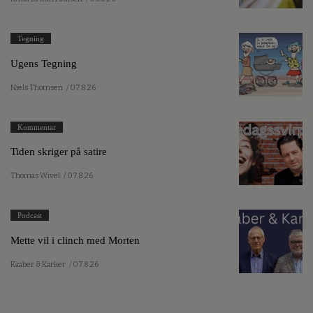
Tegning
Ugens Tegning
Niels Thomsen
/ 07.8.26
Kommentar
Tiden skriger på satire
Thomas Wivel
/ 07.8.26
Podcast
Mette vil i clinch med Morten
Kaaber & Karker
/ 07.8.26