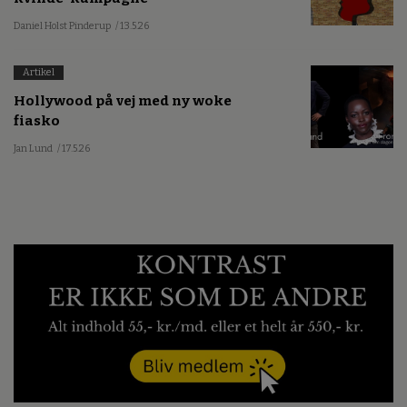
Daniel Holst Pinderup
/ 13.5.26
Artikel
Hollywood på vej med ny woke
fiasko
Jan Lund
/ 17.5.26