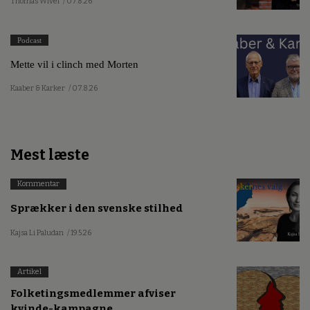
Thomas Wivel
/ 07.8.26
Podcast
Mette vil i clinch med Morten
Kaaber & Karker
/ 07.8.26
Mest læste
Kommentar
Sprækker i den svenske stilhed
Kajsa Li Paludan
/ 19.5.26
Artikel
Folketingsmedlemmer afviser
kvinde-kampagne