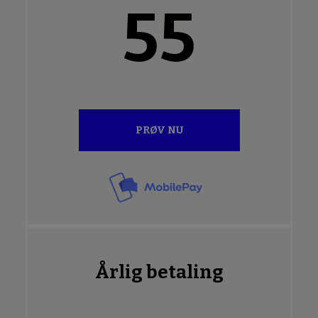
55
PRØV NU
Årlig betaling