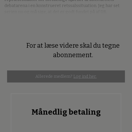
debatarena i en konstrueret retssalssituation. Jeg har set
serien nu og må sige, at det er godt fundet på af DR.
For at læse videre skal du tegne
Premium
abonnement.
Allerede medlem?
Log ind her.
Månedlig betaling