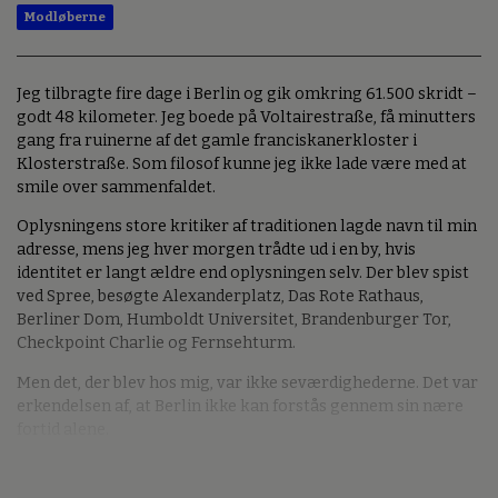
Modløberne
Jeg tilbragte fire dage i Berlin og gik omkring 61.500 skridt –
godt 48 kilometer. Jeg boede på Voltairestraße, få minutters
gang fra ruinerne af det gamle franciskanerkloster i
Klosterstraße. Som filosof kunne jeg ikke lade være med at
smile over sammenfaldet.
Oplysningens store kritiker af traditionen lagde navn til min
adresse, mens jeg hver morgen trådte ud i en by, hvis
identitet er langt ældre end oplysningen selv. Der blev spist
ved Spree, besøgte Alexanderplatz, Das Rote Rathaus,
Berliner Dom, Humboldt Universitet, Brandenburger Tor,
Checkpoint Charlie og Fernsehturm.
Men det, der blev hos mig, var ikke seværdighederne. Det var
erkendelsen af, at Berlin ikke kan forstås gennem sin nære
fortid alene.