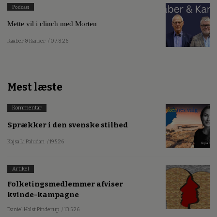
Podcast
Mette vil i clinch med Morten
Kaaber & Karker
/ 07.8.26
Mest læste
Kommentar
Sprækker i den svenske stilhed
Kajsa Li Paludan
/ 19.5.26
Artikel
Folketingsmedlemmer afviser
kvinde-kampagne
Daniel Holst Pinderup
/ 13.5.26