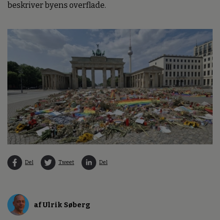
beskriver byens overflade.
Del
Tweet
Del
af Ulrik Søberg