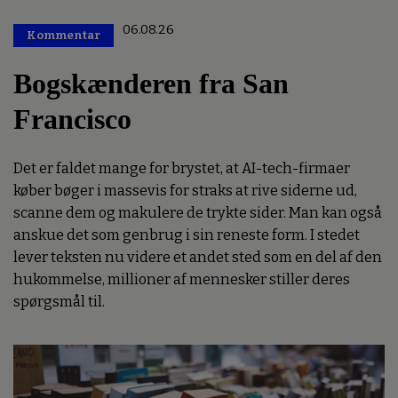
06.08.26
Kommentar
Premium
Bogskænderen fra San
Francisco
Det er faldet mange for brystet, at AI-tech-firmaer
køber bøger i massevis for straks at rive siderne ud,
scanne dem og makulere de trykte sider. Man kan også
anskue det som genbrug i sin reneste form. I stedet
lever teksten nu videre et andet sted som en del af den
hukommelse, millioner af mennesker stiller deres
spørgsmål til.