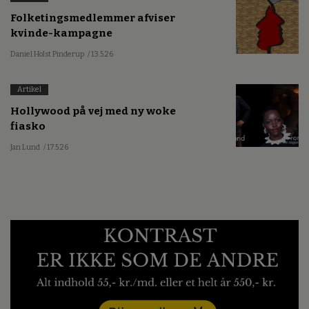
Folketingsmedlemmer afviser
kvinde-kampagne
Daniel Holst Pinderup
/ 13.5.26
Artikel
Hollywood på vej med ny woke
fiasko
Jan Lund
/ 17.5.26