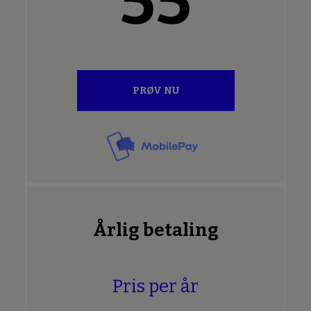
55
PRØV NU
Årlig betaling
Pris per år