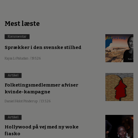
Mest læste
Kommentar
Sprækker i den svenske stilhed
Kajsa Li Paludan
/ 19.5.26
Artikel
Folketingsmedlemmer afviser
kvinde-kampagne
Daniel Holst Pinderup
/ 13.5.26
Artikel
Hollywood på vej med ny woke
fiasko