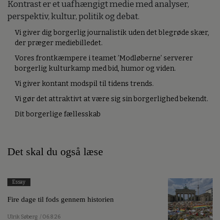
Kontrast er et uafhængigt medie med analyser,
perspektiv, kultur, politik og debat.
Vi giver dig borgerlig journalistik uden det blegrøde skær,
der præger mediebilledet.
Vores frontkæmpere i teamet ’Modløberne’ serverer
borgerlig kulturkamp med bid, humor og viden.
Vi giver kontant modspil til tidens trends.
Vi gør det attraktivt at være sig sin borgerlighed bekendt.
Dit borgerlige fællesskab
Det skal du også læse
Essay
Fire dage til fods gennem historien
Ulrik Søberg
/ 06.8.26