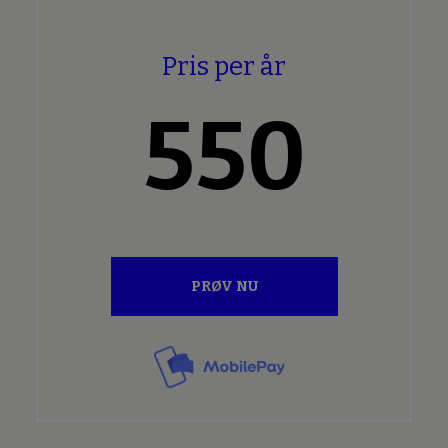
Pris per år
550
PRØV NU