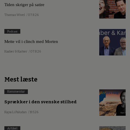
Tiden skriger på satire
Thomas Wivel
/ 07.8.26
Podcast
Mette vil i clinch med Morten
Kaaber & Karker
/ 07.8.26
Mest læste
Kommentar
Sprækker i den svenske stilhed
Kajsa Li Paludan
/ 19.5.26
Artikel