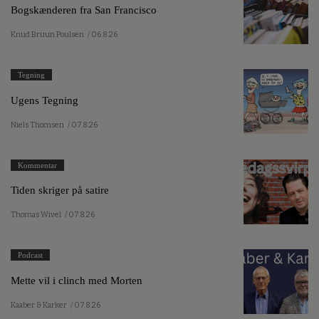
Bogskænderen fra San Francisco
Knud Bruun Poulsen
/ 06.8.26
Tegning
Ugens Tegning
Niels Thomsen
/ 07.8.26
Kommentar
Tiden skriger på satire
Thomas Wivel
/ 07.8.26
Podcast
Mette vil i clinch med Morten
Kaaber & Karker
/ 07.8.26