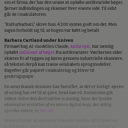
om et firma, der har den uvane at opkøbe antikvariske bøger,
fjerner indbindingen og skanner hver eneste side. Til sidst
går de i makulatoren.
“Kulturbarbari,” skrev hun. 4.200 syntes godt om det. Men
ingen forholdt sig til, at bogen var købt og betalt.
Barbara Cartland under kniven
Firmaet bag AI-modellen Claude,
Anthropic
, har nemlig
opkøbt
millioner af bøger
fra antikvariater. Værkernes sider
skæres fri af ryggen og køres gennem industrielle skannere,
så teksten derpå kan træne selskabets sprogmodeller.
Bagefter går papiret i makulering og bliver til
genbrugspapir.
En amerikansk dommer har fastslået, at det er lovligt: ejeren
af en bog har ret til at gøre, hvad han vil. Domstolen gik
videre. Selve den destruktive scanning, hvor det fysiske
eksemplar erstattes af en intern digital kopi, der aldrig
spredes videre, er
fair use
.
Vreden fra det akademiske folkedyb handler altså ikke om
lovligheden, men mere om følelsen af, at noget helligt er