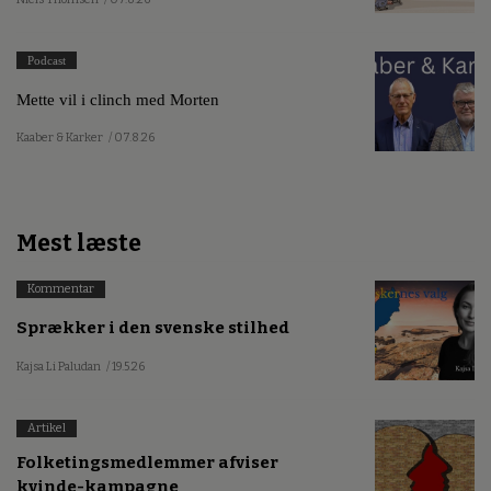
Podcast
Mette vil i clinch med Morten
Kaaber & Karker
/ 07.8.26
Mest læste
Kommentar
Sprækker i den svenske stilhed
Kajsa Li Paludan
/ 19.5.26
Artikel
Folketingsmedlemmer afviser
kvinde-kampagne