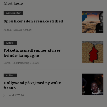
Mest læste
Kommentar
Sprækker i den svenske stilhed
Kajsa Li Paludan
/ 19.5.26
Artikel
Folketingsmedlemmer afviser
kvinde-kampagne
Daniel Holst Pinderup
/ 13.5.26
Artikel
Hollywood på vej med ny woke
fiasko
Jan Lund
/ 17.5.26