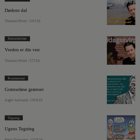
Dødens dal
Thomas Wivel
/ 24.7.26
Kommentar
Vreden er din ven
Thomas Wivel
/ 17.7.26
Kommentar
Grænseløse grænser
Asger Aamund
/ 09.8.26
Tegning
Ugens Tegning
Niels Thomsen
/ 07.8.26