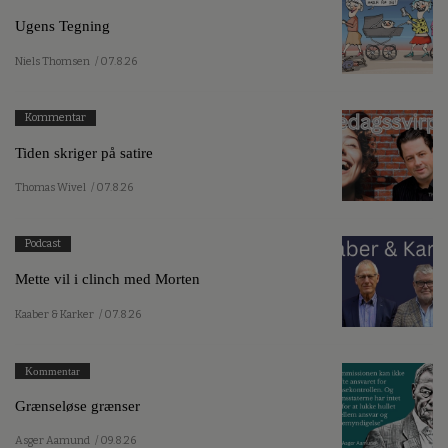
Ugens Tegning
Niels Thomsen
/ 07.8.26
Kommentar
Tiden skriger på satire
Thomas Wivel
/ 07.8.26
Podcast
Mette vil i clinch med Morten
Kaaber & Karker
/ 07.8.26
Kommentar
Grænseløse grænser
Asger Aamund
/ 09.8.26