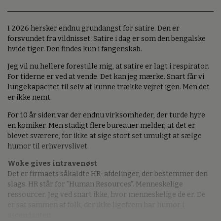
I 2026 hersker endnu grundangst for satire. Den er
forsvundet fra vildnisset. Satire i dag er som den bengalske
hvide tiger. Den findes kun i fangenskab.
Jeg vil nu hellere forestille mig, at satire er lagt i respirator.
For tiderne er ved at vende. Det kan jeg mærke. Snart får vi
lungekapacitet til selv at kunne trække vejret igen. Men det
er ikke nemt.
For 10 år siden var der endnu virksomheder, der turde hyre
en komiker. Men stadigt flere bureauer melder, at det er
blevet sværere, for ikke at sige stort set umuligt at sælge
humor til erhvervslivet.
Woke gives intravenøst
Det er firmaets såkaldte HR-afdelinger, der bestemmer den
slags. HR står for ”Human Resources”. Menneskelige
ressourcer. Jeg ved snart ikke, hvor menneskelige de er. De
er sat sammen af folk, der ikke ligefrem har humor i
ascendanten.