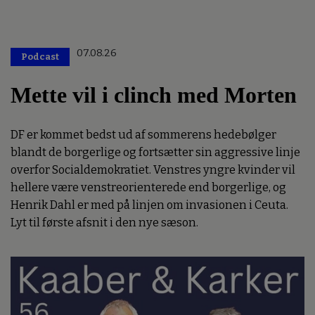
07.08.26
Podcast
Mette vil i clinch med Morten
DF er kommet bedst ud af sommerens hedebølger
blandt de borgerlige og fortsætter sin aggressive linje
overfor Socialdemokratiet. Venstres yngre kvinder vil
hellere være venstreorienterede end borgerlige, og
Henrik Dahl er med på linjen om invasionen i Ceuta.
Lyt til første afsnit i den nye sæson.