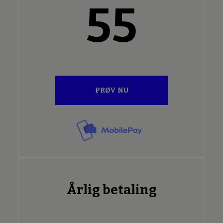
55
PRØV NU
Årlig betaling