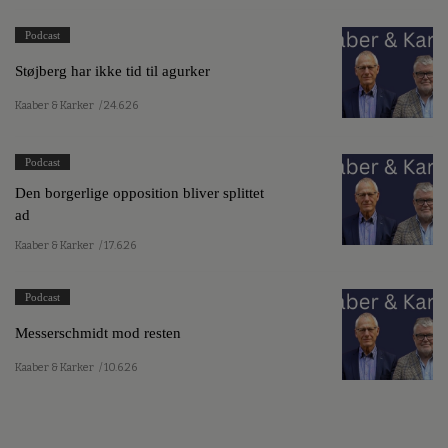
Podcast
Støjberg har ikke tid til agurker
Kaaber & Karker
/ 24.6.26
Podcast
Den borgerlige opposition bliver splittet
ad
Kaaber & Karker
/ 17.6.26
Podcast
Messerschmidt mod resten
Kaaber & Karker
/ 10.6.26