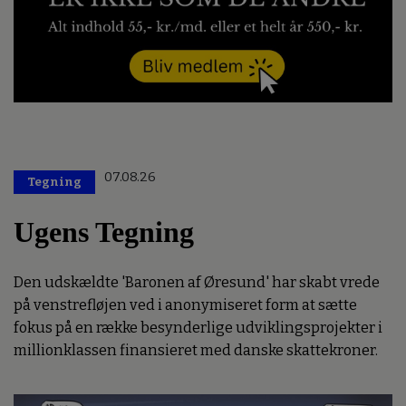
07.08.26
Tegning
Ugens Tegning
Den udskældte 'Baronen af Øresund' har skabt vrede
på venstrefløjen ved i anonymiseret form at sætte
fokus på en række besynderlige udviklingsprojekter i
millionklassen finansieret med danske skattekroner.