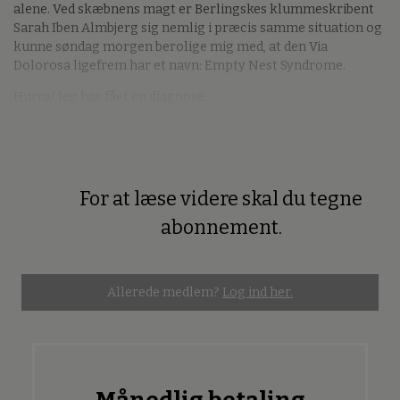
alene. Ved skæbnens magt er Berlingskes klummeskribent
Sarah Iben Almbjerg sig nemlig i præcis samme situation og
kunne søndag morgen berolige mig med, at den Via
Dolorosa ligefrem har et navn: Empty Nest Syndrome.
Hurra! Jeg har fået en diagnose.
For at læse videre skal du tegne
Premium
abonnement.
Allerede medlem?
Log ind her.