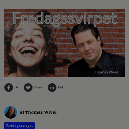
Del
Tweet
Del
af Thomas Wivel
Fredagssvirpet