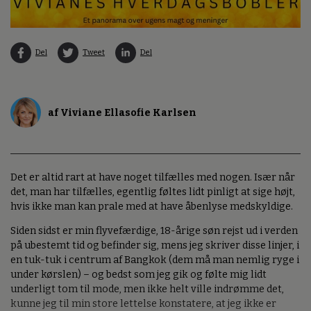
Del
Tweet
Del
af Viviane Ellasofie Karlsen
Det er altid rart at have noget tilfælles med nogen. Især når
det, man har tilfælles, egentlig føltes lidt pinligt at sige højt,
hvis ikke man kan prale med at have åbenlyse medskyldige.
Siden sidst er min flyvefærdige, 18-årige søn rejst ud i verden
på ubestemt tid og befinder sig, mens jeg skriver disse linjer, i
en tuk-tuk i centrum af Bangkok (dem må man nemlig ryge i
under kørslen) – og bedst som jeg gik og følte mig lidt
underligt tom til mode, men ikke helt ville indrømme det,
kunne jeg til min store lettelse konstatere, at jeg ikke er