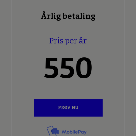
Årlig betaling
Pris per år
550
PRØV NU