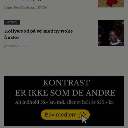
Daniel Holst Pinderup
/ 13.5.26
Artikel
Hollywood på vej med ny woke
fiasko
Jan Lund
/ 17.5.26