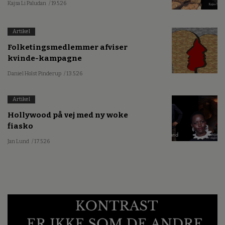
Kajsa Li Paludan
/ 19.5.26
Artikel
Folketingsmedlemmer afviser
kvinde-kampagne
Daniel Holst Pinderup
/ 13.5.26
Artikel
Hollywood på vej med ny woke
fiasko
Jan Lund
/ 17.5.26