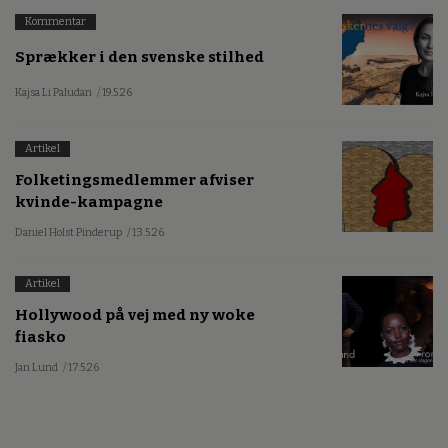
Kommentar
Sprækker i den svenske stilhed
Kajsa Li Paludan
/ 19.5.26
Artikel
Folketingsmedlemmer afviser
kvinde-kampagne
Daniel Holst Pinderup
/ 13.5.26
Artikel
Hollywood på vej med ny woke
fiasko
Jan Lund
/ 17.5.26