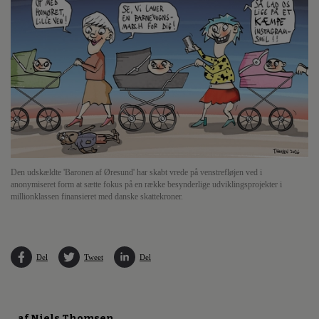
Den udskældte 'Baronen af Øresund' har skabt vrede på venstrefløjen ved i
anonymiseret form at sætte fokus på en række besynderlige udviklingsprojekter i
millionklassen finansieret med danske skattekroner.
Del
Tweet
Del
af Niels Thomsen