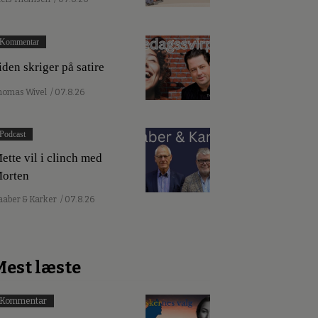
Kommentar
iden skriger på satire
homas Wivel
/ 07.8.26
Podcast
ette vil i clinch med
orten
aaber & Karker
/ 07.8.26
Mest læste
Kommentar