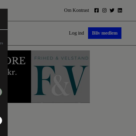
Om Kontrast
Log ind
Bliv medlem
es