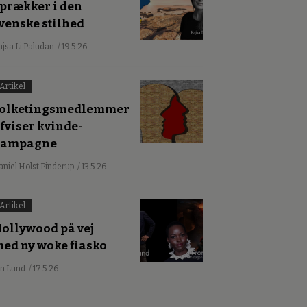
prækker i den
venske stilhed
ajsa Li Paludan
/ 19.5.26
Artikel
olketingsmedlemmer
fviser kvinde-
kampagne
aniel Holst Pinderup
/ 13.5.26
Artikel
ollywood på vej
ed ny woke fiasko
an Lund
/ 17.5.26