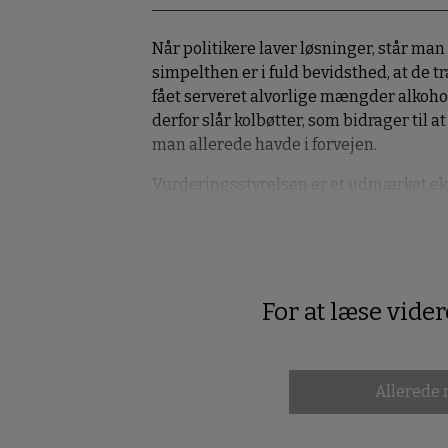
Når politikere laver løsninger, står man
simpelthen er i fuld bevidsthed, at de t
fået serveret alvorlige mængder alkoho
derfor slår kolbøtter, som bidrager til 
man allerede havde i forvejen.
Vurderingsstyrelsen er et udmærket ek
For at læse vide
Premium
Allerede