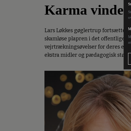
Karma vinder
S
S
o
M
Lars Løkkes gøglertrup fortsætter d
M
skamløse plapren i det offentlige r
a
vejrtrækningsøvelser for deres eleve
ekstra midler og pædagogisk støtt