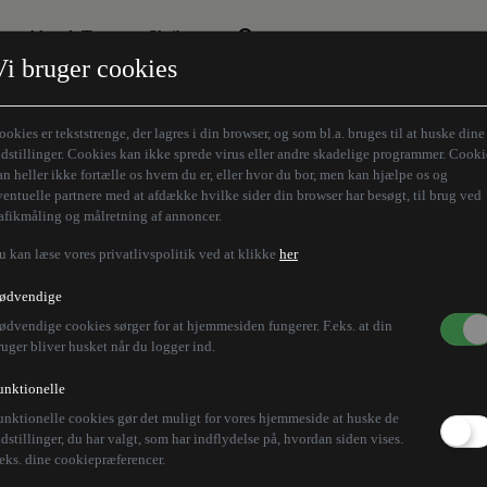
Aktuelt Tema
Skribenter
Vi bruger cookies
Den borgelige brille
Alle vores skribenter
Remigration
Modløberne
ookies er tekststrenge, der lagres i din browser, og som bl.a. bruges til at huske dine
Humaniora forfra
Z-aksen
ndstillinger. Cookies kan ikke sprede virus eller andre skadelige programmer. Cooki
an heller ikke fortælle os hvem du er, eller hvor du bor, men kan hjælpe os og
Store Danskere
ventuelle partnere med at afdække hvilke sider din browser har besøgt, til brug ved
rafikmåling og målretning af annoncer.
u kan læse vores privatlivspolitik ved at klikke
her
ødvendige
ødvendige cookies sørger for at hjemmesiden fungerer. F.eks. at din
ruger bliver husket når du logger ind.
unktionelle
unktionelle cookies gør det muligt for vores hjemmeside at huske de
ndstillinger, du har valgt, som har indflydelse på, hvordan siden vises.
.eks. dine cookiepræferencer.