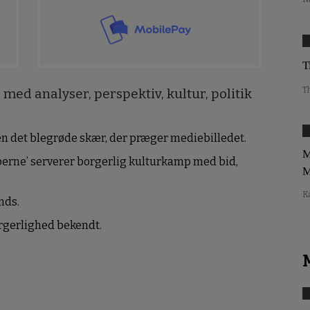
T
T
med analyser, perspektiv, kultur, politik
den det blegrøde skær, der præger mediebilledet.
M
erne’ serverer borgerlig kulturkamp med bid,
M
K
nds.
borgerlighed bekendt.