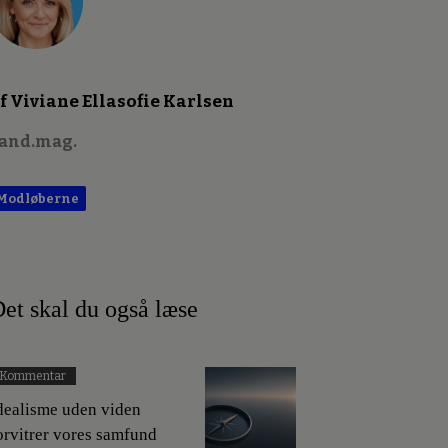
f Viviane Ellasofie Karlsen
and.mag.
Modløberne
et skal du også læse
Kommentar
dealisme uden viden
orvitrer vores samfund