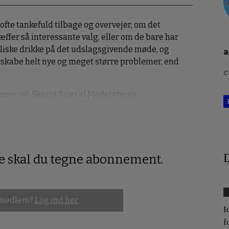
 ofte tankefuld tilbage og overvejer, om det
ræffer så interessante valg, eller om de bare har
liske drikke på det udslagsgivende møde, og
a
at skabe helt nye og meget større problemer, end
c
sempel. Skarpt fulgt af Moderaterne.
D
re skal du tegne abonnement.
 medlem?
Log ind her.
I
f