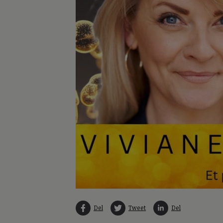
Del
Tweet
Del