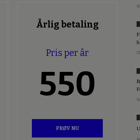
M
Årlig betaling
F
h
Pris per år
U
550
B
F
K
PRØV NU
U
N