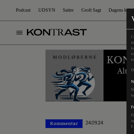
Podcast
UDSYN
Satire
Groft Sagt
Dagens leder
C
i
k
e
t
D
N
N
b
F
F
i
24.09.24
Kommentar
Premium
F