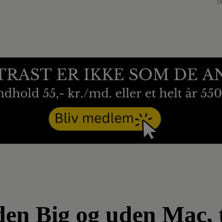
J
en Big og uden Mac, 