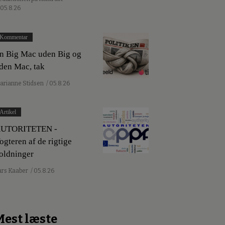
 05.8.26
Kommentar
n Big Mac uden Big og
den Mac, tak
arianne Stidsen
/ 05.8.26
Artikel
UTORITETEN -
ogteren af de rigtige
oldninger
ars Kaaber
/ 05.8.26
Mest læste