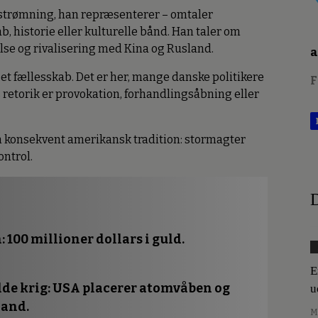
 strømning, han repræsenterer – omtaler
, historie eller kulturelle bånd. Han taler om
else og rivalisering med Kina og Rusland.
a
r et fællesskab. Det er her, mange danske politikere
F
s retorik er provokation, forhandlingsåbning eller
en konsekvent amerikansk tradition: stormagter
ntrol.
D
n
: 100 millioner dollars i guld.
E
lde krig
: USA placerer atomvåben og
u
land.
M