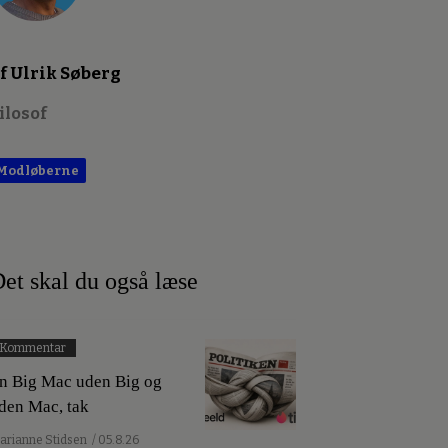
f Ulrik Søberg
ilosof
Modløberne
et skal du også læse
Kommentar
n Big Mac uden Big og
den Mac, tak
arianne Stidsen
/ 05.8.26