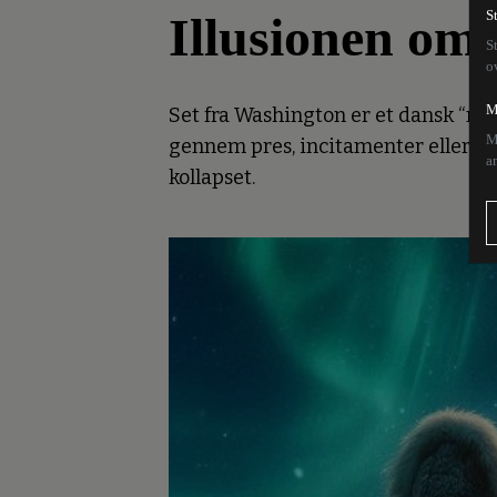
Illusionen om 
S
S
o
M
Set fra Washington er et dansk “ne
M
gennem pres, incitamenter eller om
a
kollapset.