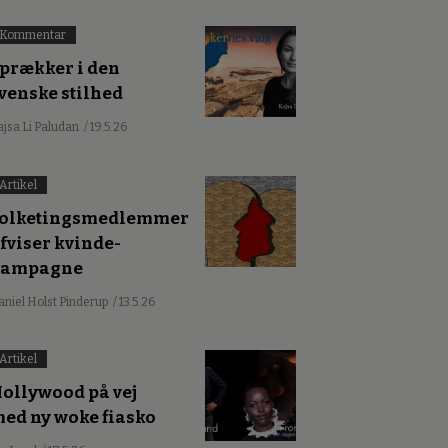
Kommentar
prækker i den
venske stilhed
ajsa Li Paludan
/ 19.5.26
Artikel
olketingsmedlemmer
fviser kvinde-
kampagne
aniel Holst Pinderup
/ 13.5.26
Artikel
ollywood på vej
ed ny woke fiasko