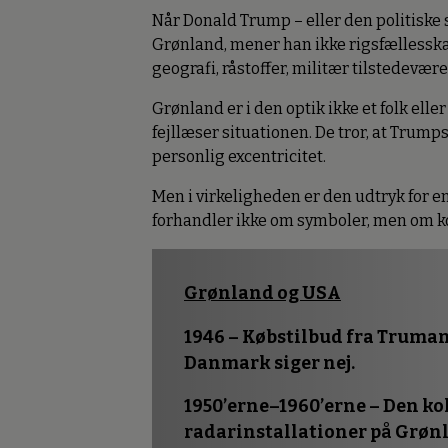
Når Donald Trump – eller den politiske
Grønland, mener han ikke rigsfællesskab
geografi, råstoffer, militær tilstedevær
Grønland er i den optik ikke et folk elle
fejllæser situationen. De tror, at Trump
personlig excentricitet.
Men i virkeligheden er den udtryk for 
forhandler ikke om symboler, men om ko
Grønland og USA
1946 – Købstilbud fra Truma
Danmark siger nej.
1950’erne–1960’erne – Den ko
radarinstallationer på Grøn