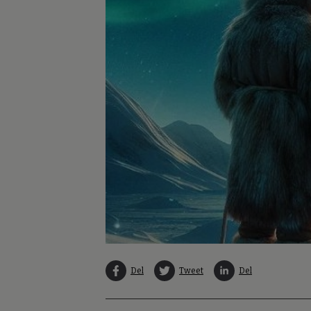
Del
Tweet
Del