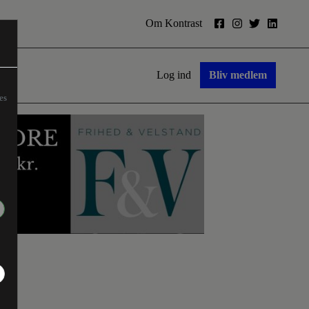
Om Kontrast
Log ind
Bliv medlem
es