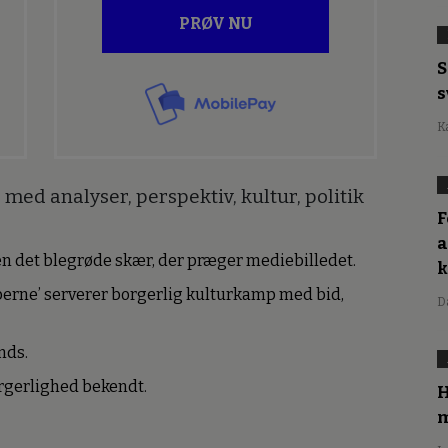
PRØV NU
S
s
K
med analyser, perspektiv, kultur, politik
F
a
den det blegrøde skær, der præger mediebilledet.
erne’ serverer borgerlig kulturkamp med bid,
D
nds.
borgerlighed bekendt.
H
m