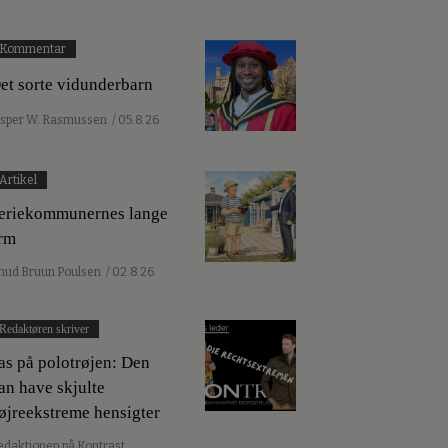
Kommentar
et sorte vidunderbarn
esper W. Rasmussen
/ 05.8.26
Artikel
eriekommunernes lange
rm
nud Bruun Poulsen
/ 02.8.26
Redaktøren skriver
as på polotrøjen: Den
an have skjulte
øjreekstreme hensigter
edaktionen på Kontrast