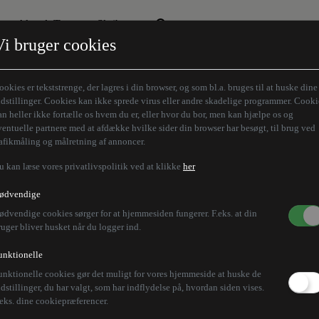
Aktuelt Tema
Skribenter
Vi bruger cookies
Den borgelige brille
Alle vores skribenter
Remigration
Modløberne
ookies er tekststrenge, der lagres i din browser, og som bl.a. bruges til at huske dine
Humaniora forfra
Z-aksen
ndstillinger. Cookies kan ikke sprede virus eller andre skadelige programmer. Cooki
an heller ikke fortælle os hvem du er, eller hvor du bor, men kan hjælpe os og
Store Danskere
ventuelle partnere med at afdække hvilke sider din browser har besøgt, til brug ved
rafikmåling og målretning af annoncer.
u kan læse vores privatlivspolitik ved at klikke
her
ødvendige
ødvendige cookies sørger for at hjemmesiden fungerer. F.eks. at din
ruger bliver husket når du logger ind.
unktionelle
unktionelle cookies gør det muligt for vores hjemmeside at huske de
ndstillinger, du har valgt, som har indflydelse på, hvordan siden vises.
.eks. dine cookiepræferencer.