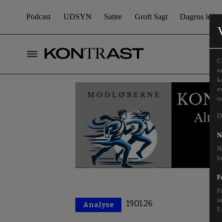
Podcast
UDSYN
Satire
Groft Sagt
Dagens leder
C
i
k
e
t
D
N
N
b
F
F
i
19.01.26
Analyse
Premium
F