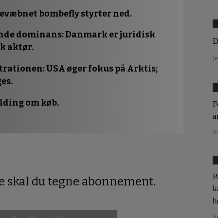
evæbnet bombefly styrter ned.
iende dominans
: Danmark er juridisk
D
k aktør.
J
trationen
: USA øger fokus på Arktis;
es.
elding om køb.
F
a
K
P
re skal du tegne abonnement.
k
h
R