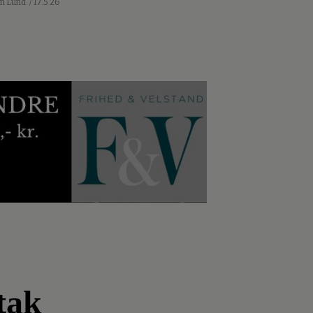
an Lund
/ 17.5.26
tak