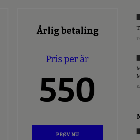
T
Årlig betaling
T
Pris per år
M
550
M
K
PRØV NU