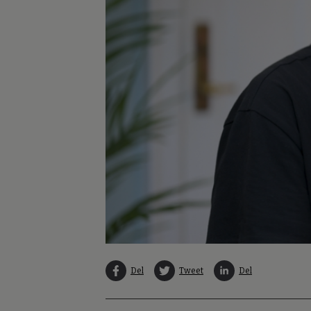
Del
Tweet
Del