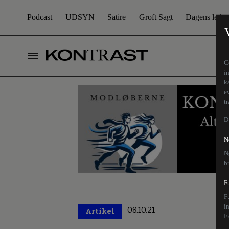
Podcast
UDSYN
Satire
Groft Sagt
Dagens leder
C
i
k
e
t
D
N
N
b
F
F
i
08.10.21
Artikel
Premium
F