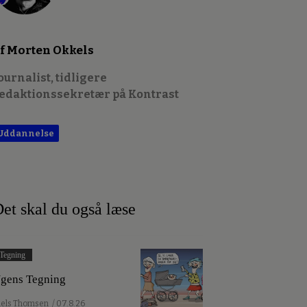
f Morten Okkels
ournalist, tidligere
edaktionssekretær på Kontrast
Uddannelse
et skal du også læse
Tegning
gens Tegning
iels Thomsen
/ 07.8.26