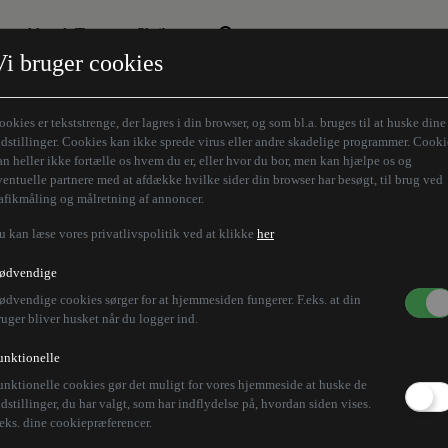
Aktuelt Tema
Skribenter
Vi bruger cookies
Den borgelige brille
Alle vores skribenter
Remigration
Modløberne
ookies er tekststrenge, der lagres i din browser, og som bl.a. bruges til at huske dine
Humaniora forfra
Z-aksen
ndstillinger. Cookies kan ikke sprede virus eller andre skadelige programmer. Cooki
an heller ikke fortælle os hvem du er, eller hvor du bor, men kan hjælpe os og
Store Danskere
ventuelle partnere med at afdække hvilke sider din browser har besøgt, til brug ved
rafikmåling og målretning af annoncer.
u kan læse vores privatlivspolitik ved at klikke
her
ødvendige
ødvendige cookies sørger for at hjemmesiden fungerer. F.eks. at din
ruger bliver husket når du logger ind.
unktionelle
unktionelle cookies gør det muligt for vores hjemmeside at huske de
ndstillinger, du har valgt, som har indflydelse på, hvordan siden vises.
.eks. dine cookiepræferencer.