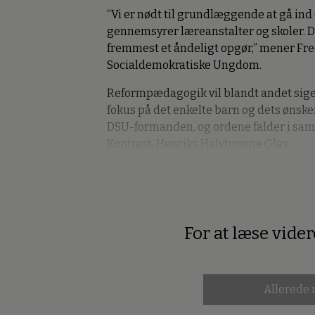
“Vi er nødt til grundlæggende at gå i
gennemsyrer læreanstalter og skoler. D
fremmest et åndeligt opgør,” mener Fr
Socialdemokratiske Ungdom.
Reformpædagogik vil blandt andet sige, a
fokus på det enkelte barn og dets ønsker
DSU-formanden, og ordene falder i sam
Kontrast, Henriks Halvtomme Glas.
For at læse vide
Premium
Allerede