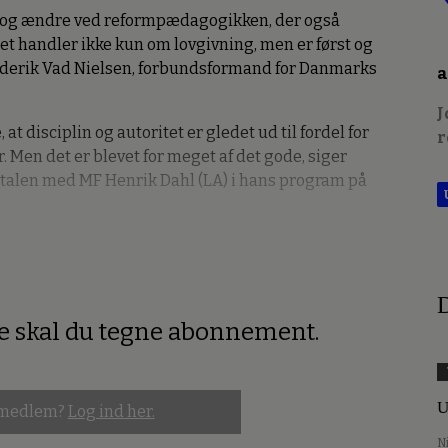
nd og ændre ved reformpædagogikken, der også
et handler ikke kun om lovgivning, men er først og
ederik Vad Nielsen, forbundsformand for Danmarks
a
J
t disciplin og autoritet er gledet ud til fordel for
r
. Men det er blevet for meget af det gode, siger
talen med MF Henrik Dahl (LA) i hans program på
D
re skal du tegne abonnement.
U
 medlem?
Log ind her.
N