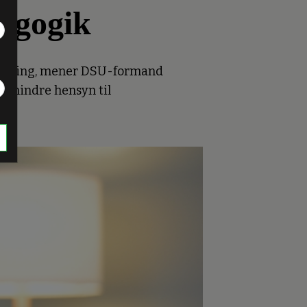
agogik
dervisning, mener DSU-formand
ge mindre hensyn til