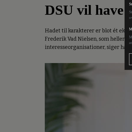
DSU vil have
S
S
o
M
Hadet til karakterer er blot ét ek
M
Frederik Vad Nielsen, som heller i
a
interesseorganisationer, siger han 