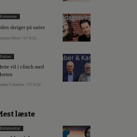
Kommentar
iden skriger på satire
homas Wivel
/ 07.8.26
Podcast
ette vil i clinch med
orten
aaber & Karker
/ 07.8.26
Mest læste
Kommentar