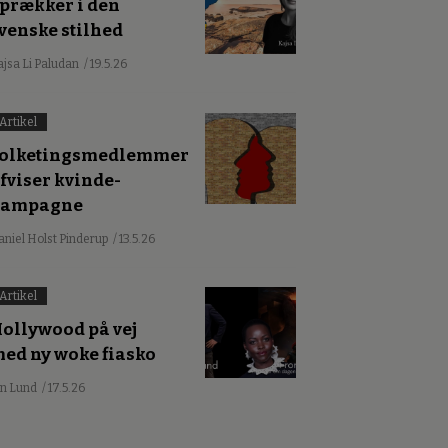
prækker i den
venske stilhed
ajsa Li Paludan
/ 19.5.26
Artikel
olketingsmedlemmer
fviser kvinde-
kampagne
aniel Holst Pinderup
/ 13.5.26
Artikel
ollywood på vej
ed ny woke fiasko
an Lund
/ 17.5.26