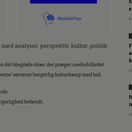
S
s
K
med analyser, perspektiv, kultur, politik
F
a
den det blegrøde skær, der præger mediebilledet.
D
erne’ serverer borgerlig kulturkamp med bid,
nds.
H
borgerlighed bekendt.
m
J