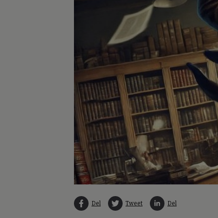
Del
Tweet
Del