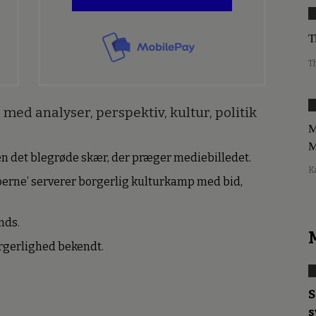
T
T
med analyser, perspektiv, kultur, politik
M
M
den det blegrøde skær, der præger mediebilledet.
K
erne’ serverer borgerlig kulturkamp med bid,
nds.
borgerlighed bekendt.
S
s