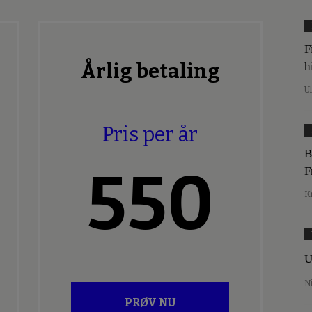
F
Årlig betaling
h
U
Pris per år
B
550
F
K
U
N
PRØV NU