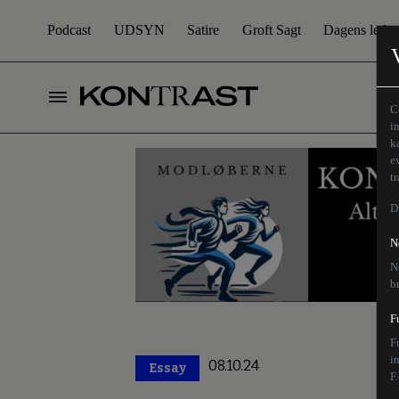
Podcast
UDSYN
Satire
Groft Sagt
Dagens leder
C
i
k
e
t
D
N
N
b
F
F
i
08.10.24
Essay
Premium
F