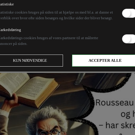
English
tatistiske
tatistiske cookies bruges på siden til at hjælpe os med bl.a. at danne et
verblik over hvor ofte siden besøges og hvilke sider der bliver besøgt.
arkedsføring
aber, så holder de studerende op med at have dem. Og
arkedsførings cookies bruges af vores partnere til at målrette
Og helt generelt, når man behandler folk som pattebørn
nnoncer på siden.
ed, at engelsk er det eneste fremmedsprog, vi forsøge
KUN NØDVENDIGE
ACCEPTER ALLE