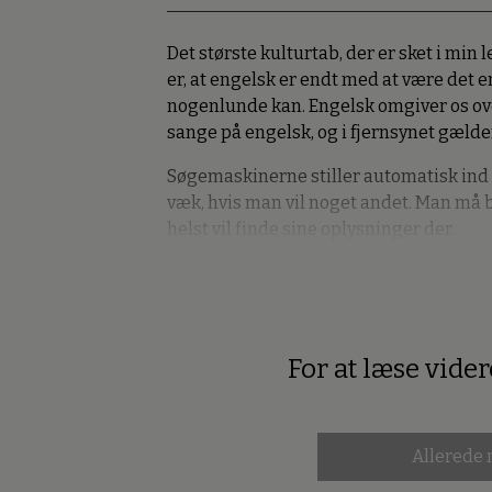
Det største kulturtab, der er sket i min l
er, at engelsk er endt med at være det 
nogenlunde kan. Engelsk omgiver os over
sange på engelsk, og i fjernsynet gælder 
Søgemaskinerne stiller automatisk ind 
væk, hvis man vil noget andet. Man må 
helst vil finde sine oplysninger der.
For at læse vide
Premium
Allerede