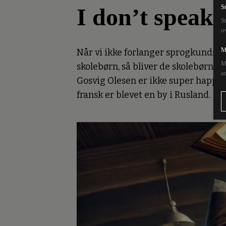
I don’t speak 
S
S
o
M
Når vi ikke forlanger sprogkundsk
M
skolebørn, så bliver de skolebørn. 
a
Gosvig Olesen er ikke super happy m
fransk er blevet en by i Rusland.