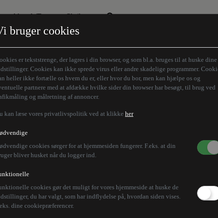
Aktuelt Tema
Skribenter
Vi bruger cookies
Den borgelige brille
Alle vores skribenter
Remigration
Modløberne
ookies er tekststrenge, der lagres i din browser, og som bl.a. bruges til at huske dine
Humaniora forfra
Z-aksen
ndstillinger. Cookies kan ikke sprede virus eller andre skadelige programmer. Cooki
an heller ikke fortælle os hvem du er, eller hvor du bor, men kan hjælpe os og
Store Danskere
ventuelle partnere med at afdække hvilke sider din browser har besøgt, til brug ved
rafikmåling og målretning af annoncer.
u kan læse vores privatlivspolitik ved at klikke
her
ødvendige
ødvendige cookies sørger for at hjemmesiden fungerer. F.eks. at din
ruger bliver husket når du logger ind.
unktionelle
unktionelle cookies gør det muligt for vores hjemmeside at huske de
ndstillinger, du har valgt, som har indflydelse på, hvordan siden vises.
.eks. dine cookiepræferencer.