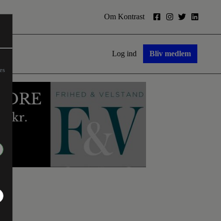
Om Kontrast
Log ind
Bliv medlem
es