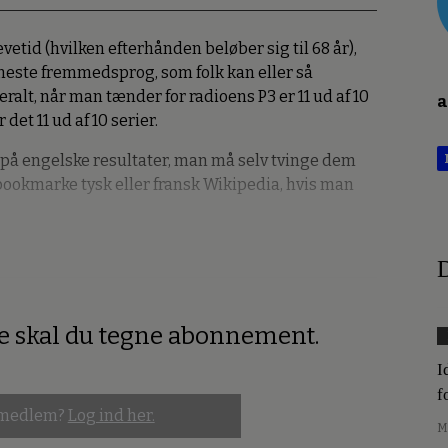
evetid (hvilken efterhånden beløber sig til 68 år),
eneste fremmedsprog, som folk kan eller så
alt, når man tænder for radioens P3 er 11 ud af 10
a
det 11 ud af 10 serier.
på engelske resultater, man må selv tvinge dem
bookmarke tysk eller fransk Wikipedia, hvis man
D
re skal du tegne abonnement.
I
f
 medlem?
Log ind her.
M