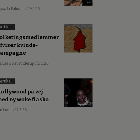
ajsa Li Paludan
/ 19.5.26
Artikel
olketingsmedlemmer
fviser kvinde-
kampagne
aniel Holst Pinderup
/ 13.5.26
Artikel
ollywood på vej
ed ny woke fiasko
an Lund
/ 17.5.26