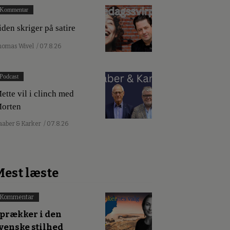
Kommentar
iden skriger på satire
homas Wivel
/ 07.8.26
Podcast
ette vil i clinch med
orten
aaber & Karker
/ 07.8.26
Mest læste
Kommentar
prækker i den
venske stilhed