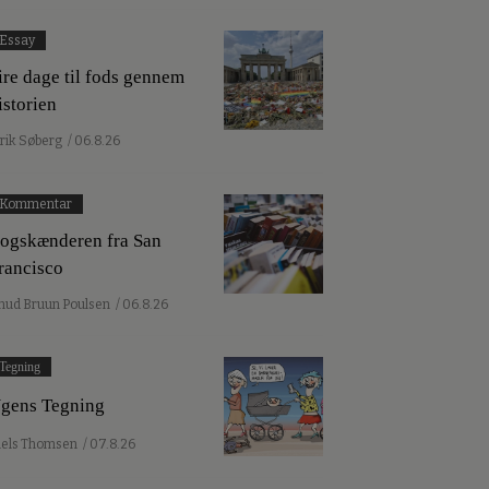
Essay
ire dage til fods gennem
istorien
lrik Søberg
/ 06.8.26
Kommentar
ogskænderen fra San
rancisco
nud Bruun Poulsen
/ 06.8.26
Tegning
gens Tegning
iels Thomsen
/ 07.8.26