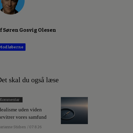
f Søren Gosvig Olesen
Modløberne
et skal du også læse
Kommentar
dealisme uden viden
orvitrer vores samfund
arianne Stidsen
/ 07.8.26