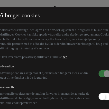
Aktuelt Tema
Skribenter
Vi bruger cookies
Den borgelige brille
Alle vores skribenter
Remigration
Modløberne
ookies er tekststrenge, der lagres i din browser, og som bl.a. bruges til at huske dine
Humaniora forfra
Z-aksen
ndstillinger. Cookies kan ikke sprede virus eller andre skadelige programmer. Cooki
an heller ikke fortælle os hvem du er, eller hvor du bor, men kan hjælpe os og
Store Danskere
ventuelle partnere med at afdække hvilke sider din browser har besøgt, til brug ved
rafikmåling og målretning af annoncer.
u kan læse vores privatlivspolitik ved at klikke
her
ødvendige
ødvendige cookies sørger for at hjemmesiden fungerer. F.eks. at din
ruger bliver husket når du logger ind.
unktionelle
unktionelle cookies gør det muligt for vores hjemmeside at huske de
ndstillinger, du har valgt, som har indflydelse på, hvordan siden vises.
.eks. dine cookiepræferencer.