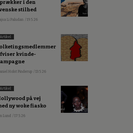
prækker i den
venske stilhed
ajsa Li Paludan
/ 19.5.26
Artikel
olketingsmedlemmer
fviser kvinde-
kampagne
aniel Holst Pinderup
/ 13.5.26
Artikel
ollywood på vej
ed ny woke fiasko
an Lund
/ 17.5.26