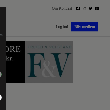
Om Kontrast
Log ind
Bliv medlem
es