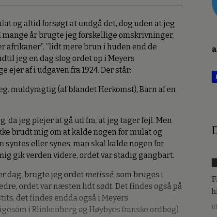
at og altid forsøgt at undgå det, dog uden at jeg
I mange år brugte jeg forskellige omskrivninger,
er afrikaner”, ”lidt mere brun i huden end de
a
ndtil jeg en dag slog ordet op i Meyers
ejer af i udgaven fra 1924. Der står:
, eg. muldyragtig (af blandet Herkomst), Barn af en
, da jeg plejer at gå ud fra, at jeg tager fejl. Men
D
ikke brudt mig om at kalde nogen for mulat og
syntes eller synes, man skal kalde nogen for
ig gik verden videre, ordet var stadig gangbart.
ver dag, brugte jeg ordet
metissé
, som bruges i
F
re, ordet var næsten lidt sødt. Det findes også på
h
tits, det findes endda også i Meyers
U
ligesom i Blinkenberg og Høybyes franske ordbog)