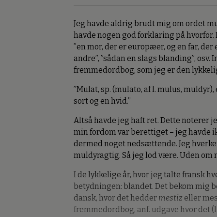
Jeg havde aldrig brudt mig om ordet mul
havde nogen god forklaring på hvorfor. 
”en mor, der er europæer, og en far, der 
andre”, ”sådan en slags blanding”, osv. I
fremmedordbog, som jeg er den lykkelige 
”Mulat, sp. (mulato, af l. mulus, muldyr)
sort og en hvid.”
Altså havde jeg haft ret. Dette noterer jeg
min fordom var berettiget – jeg havde 
dermed noget nedsættende. Jeg hverken 
muldyragtig. Så jeg lod være. Uden om m
I de lykkelige år, hvor jeg talte fransk h
betydningen: blandet. Det bekom mig bed
dansk, hvor det hedder
mestiz
eller mes
fremmedordbog, anf. udgave hvor det (