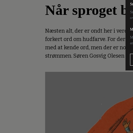
Når sproget b
S
S
o
M
Næsten alt, der er ondt her i verde
M
forkert ord om hudfarve. For der er
a
med at kende ord, men der er noget i
strømmen. Søren Gosvig Olesen forts