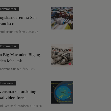
Kommentar
ogskænderen fra San
rancisco
nud Bruun Poulsen
/ 06.8.26
Kommentar
n Big Mac uden Big og
den Mac, tak
arianne Stidsen
/ 05.8.26
Kommentar
vensmarks forskning
kal videreføres
arl Iver Dahl-Madsen
/ 06.8.26