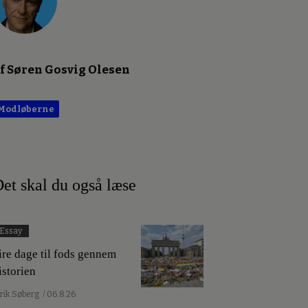
f Søren Gosvig Olesen
Modløberne
et skal du også læse
Essay
ire dage til fods gennem
istorien
lrik Søberg
/ 06.8.26