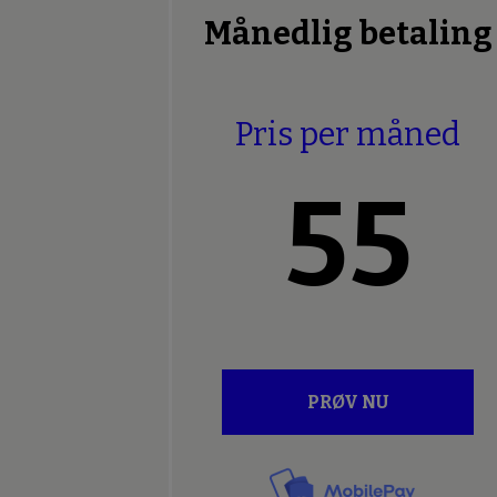
Månedlig betaling
Pris per måned
55
PRØV NU