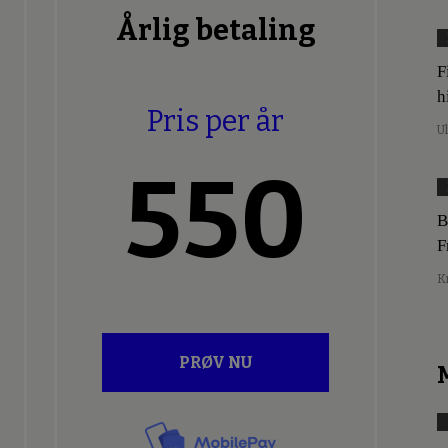
Årlig betaling
F
h
Pris per år
U
550
B
F
K
PRØV NU