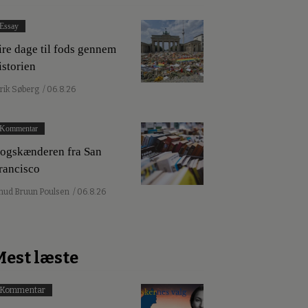
Essay
ire dage til fods gennem
istorien
lrik Søberg
/ 06.8.26
Kommentar
ogskænderen fra San
rancisco
nud Bruun Poulsen
/ 06.8.26
Mest læste
Kommentar