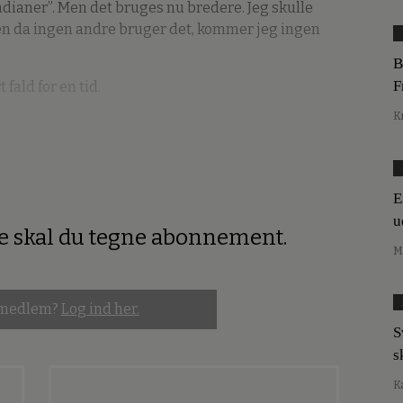
ndianer”. Men det bruges nu bredere. Jeg skulle
n da ingen andre bruger det, kommer jeg ingen
B
F
 fald for en tid.
K
E
u
re skal du tegne abonnement.
M
 medlem?
Log ind her.
S
s
K