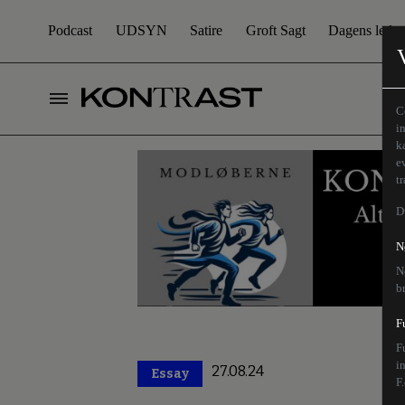
Podcast
UDSYN
Satire
Groft Sagt
Dagens leder
C
i
k
e
t
D
N
N
b
F
F
i
27.08.24
Essay
Premium
F