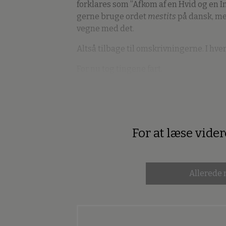
forklares som ”Afkom af en Hvid og en I
gerne bruge ordet
mestits
på dansk, me
vegne med det.
Altså tilbage til omskrivningerne. I hvert
For nu tog tingene fart.
For at læse vide
Premium
Allerede