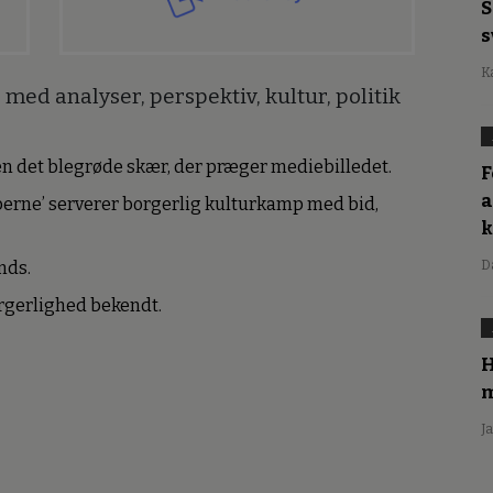
S
s
K
med analyser, perspektiv, kultur, politik
den det blegrøde skær, der præger mediebilledet.
F
a
erne’ serverer borgerlig kulturkamp med bid,
D
nds.
borgerlighed bekendt.
H
m
J