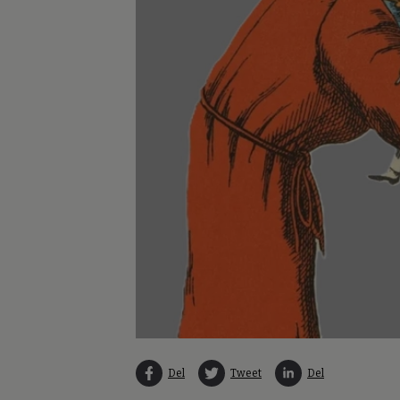
Del
Tweet
Del