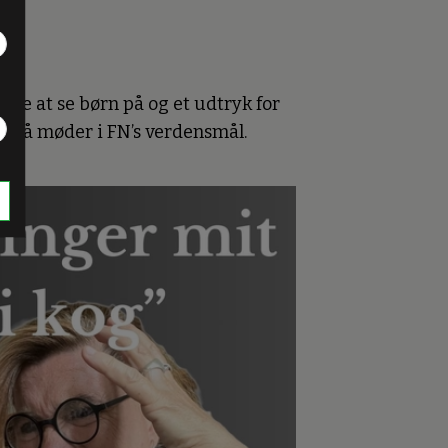
de at se børn på og et udtryk for
gså møder i FN’s verdensmål.