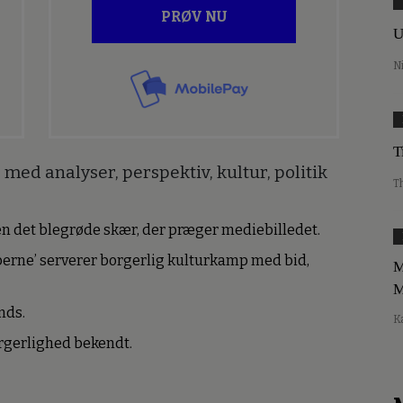
PRØV NU
U
N
T
med analyser, perspektiv, kultur, politik
T
den det blegrøde skær, der præger mediebilledet.
erne’ serverer borgerlig kulturkamp med bid,
M
M
nds.
K
borgerlighed bekendt.