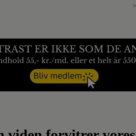
J
n viden forvitrer vore