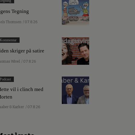
Tegning
gens Tegning
iels Thomsen
/ 07.8.26
Kommentar
iden skriger på satire
homas Wivel
/ 07.8.26
Podcast
ette vil i clinch med
orten
aaber & Karker
/ 07.8.26