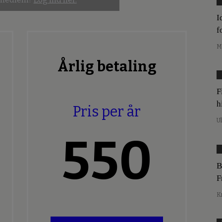
I
f
M
Årlig betaling
F
h
Pris per år
U
550
B
F
K