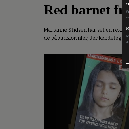
Red barnet fr
S
S
o
M
Marianne Stidsen har set en reklam
M
de påbudsformler, der kendetegner
a