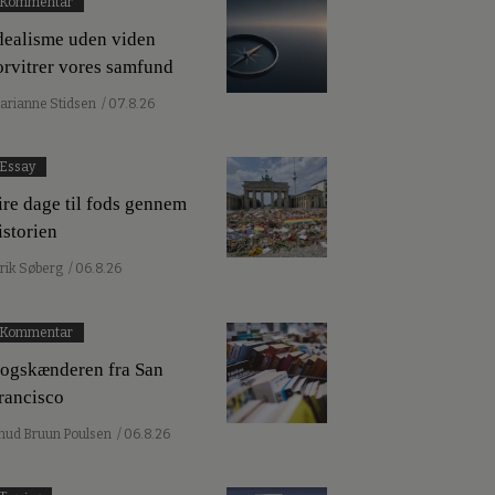
Kommentar
dealisme uden viden
orvitrer vores samfund
arianne Stidsen
/ 07.8.26
Essay
ire dage til fods gennem
istorien
lrik Søberg
/ 06.8.26
Kommentar
ogskænderen fra San
rancisco
nud Bruun Poulsen
/ 06.8.26