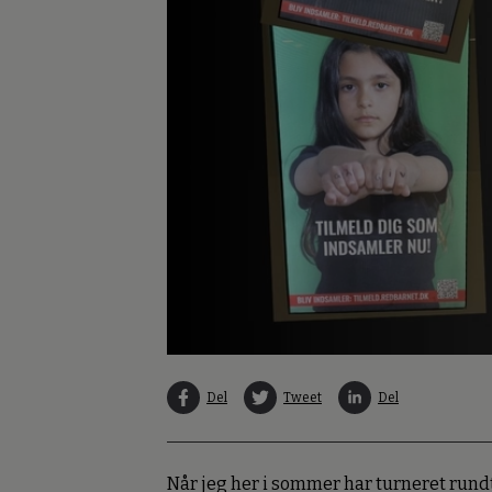
Del
Tweet
Del
Når jeg her i sommer har turneret run