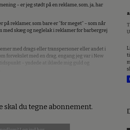
 mening – er jeg stødt på en reklame, som, ja, har
a
er på reklamer, som bare er ”for meget” – som når
T
em med skæg og neglelak i reklamer for barbergrej
U
L
lemer med drags eller transpersoner eller andet i
t
dom forvekslet med en drag, engang jeg var i New
m
 tidspunkt – yndede at iklæde mig guld og
s
.
re skal du tegne abonnement.
D
 medlem?
Log ind her.