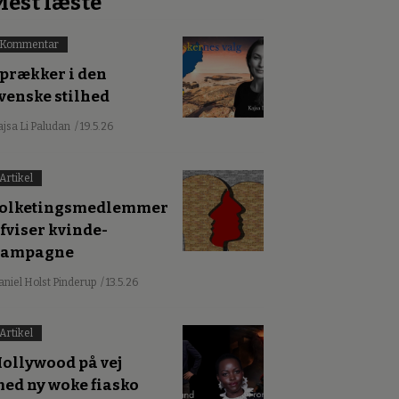
Mest læste
Kommentar
prækker i den
venske stilhed
ajsa Li Paludan
/ 19.5.26
Artikel
olketingsmedlemmer
fviser kvinde-
kampagne
aniel Holst Pinderup
/ 13.5.26
Artikel
ollywood på vej
ed ny woke fiasko