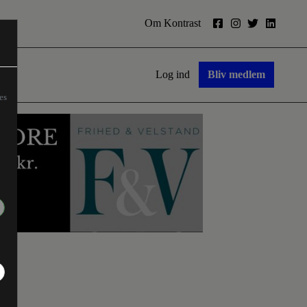
Om Kontrast
Log ind
Bliv medlem
es