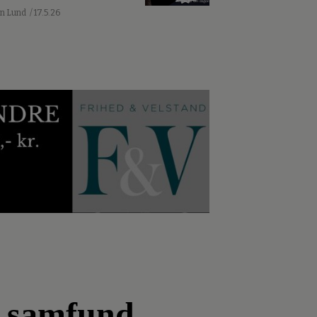
an Lund
/ 17.5.26
s samfund