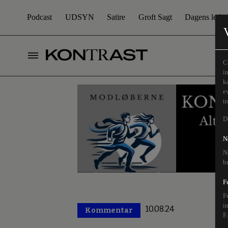
Podcast
UDSYN
Satire
Groft Sagt
Dagens leder
C
i
k
e
t
D
N
N
b
F
F
i
10.08.24
Kommentar
Premium
F