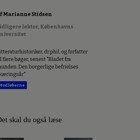
f Marianne Stidsen
idligere lektor, Københavns
niversitet
itteraturhistoriker, dr.phil. og forfatter
il flere bøger, senest "Bladet fra
unden. Den borgerlige befrielses
kæringsår"
Modløberne
et skal du også læse