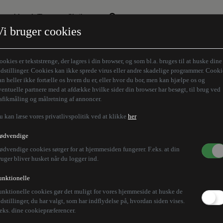
Aktuelt Tema
Skribenter
Vi bruger cookies
Den borgelige brille
Alle vores skribenter
Remigration
Modløberne
ookies er tekststrenge, der lagres i din browser, og som bl.a. bruges til at huske dine
Humaniora forfra
Z-aksen
ndstillinger. Cookies kan ikke sprede virus eller andre skadelige programmer. Cooki
an heller ikke fortælle os hvem du er, eller hvor du bor, men kan hjælpe os og
Store Danskere
ventuelle partnere med at afdække hvilke sider din browser har besøgt, til brug ved
rafikmåling og målretning af annoncer.
u kan læse vores privatlivspolitik ved at klikke
her
ødvendige
ødvendige cookies sørger for at hjemmesiden fungerer. F.eks. at din
ruger bliver husket når du logger ind.
unktionelle
unktionelle cookies gør det muligt for vores hjemmeside at huske de
ndstillinger, du har valgt, som har indflydelse på, hvordan siden vises.
.eks. dine cookiepræferencer.