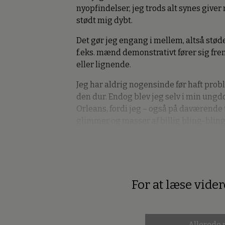
nyopfindelser, jeg trods alt synes giver
stødt mig dybt.
Det gør jeg engang i mellem, altså stød
f.eks. mænd demonstrativt fører sig fr
eller lignende.
Jeg har aldrig nogensinde før haft prob
den dur. Endog blev jeg selv i min ung
Orleans, fordi jeg – også på daværende
glimmer og masser af billig bling-bling
For at læse vide
Premium
Allerede