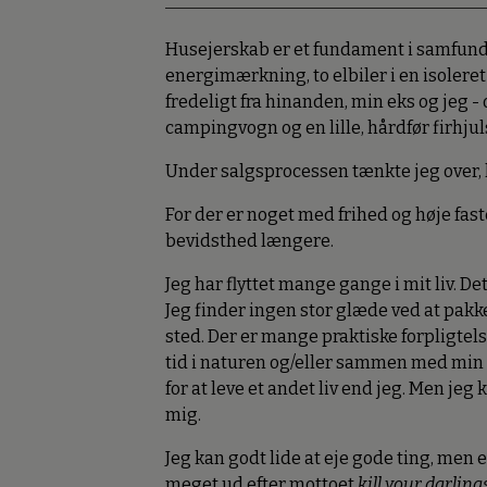
Husejerskab er et fundament i samfunde
energimærkning, to elbiler i en isolere
fredeligt fra hinanden, min eks og jeg - 
campingvogn og en lille, hårdfør firhju
Under salgsprocessen tænkte jeg over, hv
For der er noget med frihed og høje fas
bevidsthed længere.
Jeg har flyttet mange gange i mit liv. Det
Jeg finder ingen stor glæde ved at pakk
sted. Der er mange praktiske forpligtels
tid i naturen og/eller sammen med min 
for at leve et andet liv end jeg. Men jeg
mig.
Jeg kan godt lide at eje gode ting, men 
meget ud efter mottoet
kill your darling