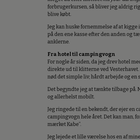
forbrugerkursen, så bliver jeg aldrig rigt
blive købt.
Jeg kan huske fornemmelse af at kigge in
på den ene kasse efter den anden og tæ
anklerne.
Fra hotel til campingvogn
For nogle år siden, da jeg drev hotel m
direkte ud til klitterne ved Vesterhavet.
nød det simple liv; hårdt arbejde og en 
Det begyndte jeg at tænkte tilbage på. 
og allerhelst mobilt.
Jeg ringede til en bekendt, der ejer e
campingvogn hele året. Det kan man, fo
mærket Kabe”.
Jeg lejede et lille værelse hos en af m