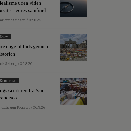
dealisme uden viden
orvitrer vores samfund
arianne Stidsen
/ 07.8.26
Essay
ire dage til fods gennem
istorien
lrik Søberg
/ 06.8.26
Kommentar
ogskænderen fra San
rancisco
nud Bruun Poulsen
/ 06.8.26