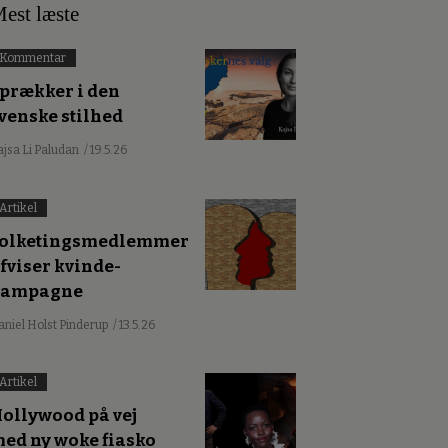
est læste
Kommentar
prækker i den
venske stilhed
ajsa Li Paludan
/ 19.5.26
Artikel
olketingsmedlemmer
fviser kvinde-
kampagne
aniel Holst Pinderup
/ 13.5.26
Artikel
ollywood på vej
ed ny woke fiasko