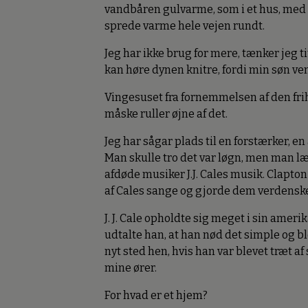
vandbåren gulvarme, som i et hus, med k
sprede varme hele vejen rundt.
Jeg har ikke brug for mere, tænker jeg 
kan høre dynen knitre, fordi min søn ve
Vingesuset fra fornemmelsen af den frih
måske ruller øjne af det.
Jeg har sågar plads til en forstærker, en
Man skulle tro det var løgn, men man lær
afdøde musiker J.J. Cales musik. Clapton
af Cales sange og gjorde dem verdensk
J. J. Cale opholdte sig meget i sin amer
udtalte han, at han nød det simple og b
nyt sted hen, hvis han var blevet træt a
mine ører.
For hvad er et hjem?