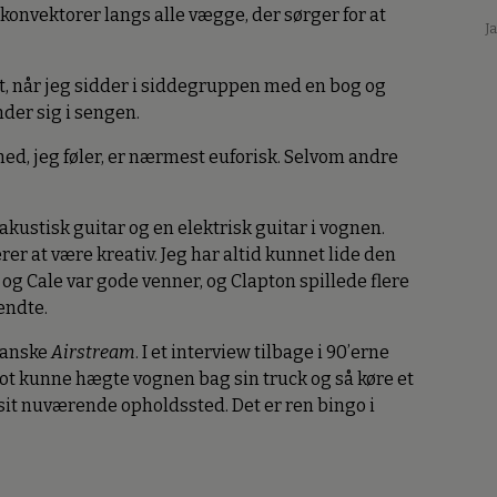
onvektorer langs alle vægge, der sørger for at
J
tit, når jeg sidder i siddegruppen med en bog og
nder sig i sengen.
ed, jeg føler, er nærmest euforisk. Selvom andre
 akustisk guitar og en elektrisk guitar i vognen.
er at være kreativ. Jeg har altid kunnet lide den
 og Cale var gode venner, og Clapton spillede flere
endte.
ikanske
Airstream
. I et interview tilbage i 90’erne
lot kunne hægte vognen bag sin truck og så køre et
f sit nuværende opholdssted. Det er ren bingo i