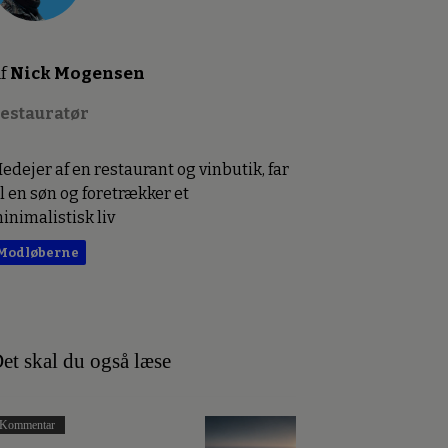
f
Nick Mogensen
estauratør
edejer af en restaurant og vinbutik, far
il en søn og foretrækker et
inimalistisk liv
Modløberne
et skal du også læse
Kommentar