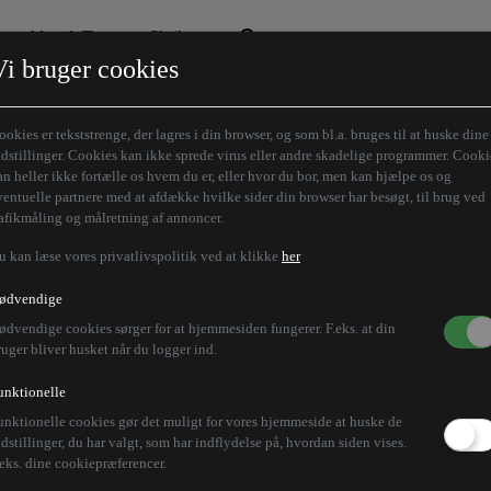
Aktuelt Tema
Skribenter
Vi bruger cookies
Den borgelige brille
Alle vores skribenter
Remigration
Modløberne
ookies er tekststrenge, der lagres i din browser, og som bl.a. bruges til at huske dine
Humaniora forfra
Z-aksen
ndstillinger. Cookies kan ikke sprede virus eller andre skadelige programmer. Cooki
an heller ikke fortælle os hvem du er, eller hvor du bor, men kan hjælpe os og
Store Danskere
ventuelle partnere med at afdække hvilke sider din browser har besøgt, til brug ved
rafikmåling og målretning af annoncer.
u kan læse vores privatlivspolitik ved at klikke
her
ødvendige
ødvendige cookies sørger for at hjemmesiden fungerer. F.eks. at din
ruger bliver husket når du logger ind.
unktionelle
unktionelle cookies gør det muligt for vores hjemmeside at huske de
ndstillinger, du har valgt, som har indflydelse på, hvordan siden vises.
.eks. dine cookiepræferencer.