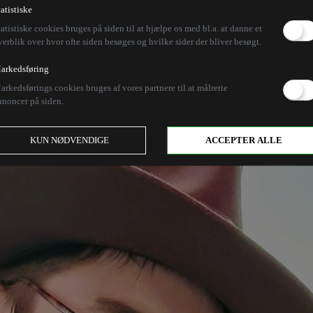
s og faste udgifter
tatistiske
tatistiske cookies bruges på siden til at hjælpe os med bl.a. at danne et
verblik over hvor ofte siden besøges og hvilke sider der bliver besøgt.
arkedsføring
dag, er et uerstatteligt gode, som står over mit tidlig
arkedsførings cookies bruges af vores partnere til at målrette
t en campingvogn at bo i mange dage om året. Han ha
nnoncer på siden.
kan høre dynen knitre, når sønnike vender sig i senge
KUN NØDVENDIGE
ACCEPTER ALLE