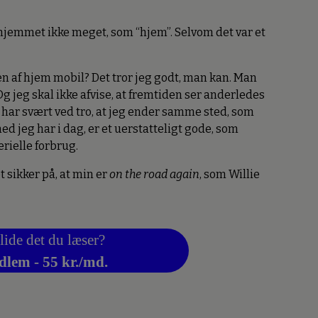
 hjemmet ikke meget, som “hjem”. Selvom det var et
en af hjem mobil? Det tror jeg godt, man kan. Man
Og jeg skal ikke afvise, at fremtiden ser anderledes
 har svært ved tro, at jeg ender samme sted, som
d jeg har i dag, er et uerstatteligt gode, som
erielle forbrug.
et sikker på, at min er
on the road again
, som Willie
lide det du læser?
dlem - 55 kr./md.