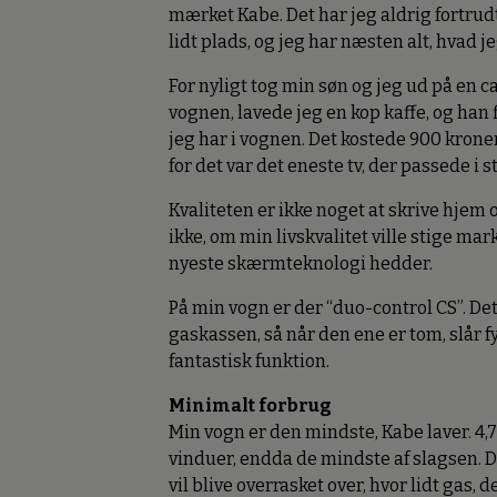
mærket Kabe. Det har jeg aldrig fortrud
lidt plads, og jeg har næsten alt, hvad j
For nyligt tog min søn og jeg ud på en 
vognen, lavede jeg en kop kaffe, og han f
jeg har i vognen. Det kostede 900 kroner
for det var det eneste tv, der passede i 
Kvaliteten er ikke noget at skrive hjem o
ikke, om min livskvalitet ville stige mar
nyeste skærmteknologi hedder.
På min vogn er der “duo-control CS”. Det 
gaskassen, så når den ene er tom, slår f
fantastisk funktion.
Minimalt forbrug
Min vogn er den mindste, Kabe laver. 4
vinduer, endda de mindste af slagsen. D
vil blive overrasket over, hvor lidt gas, d