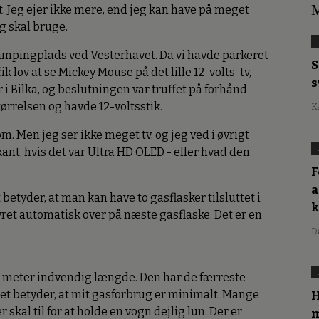
M
t. Jeg ejer ikke mere, end jeg kan have på meget
eg skal bruge.
campingplads ved Vesterhavet. Da vi havde parkeret
S
ik lov at se Mickey Mouse på det lille 12-volts-tv,
s
 i Bilka, og beslutningen var truffet på forhånd -
størrelsen og havde 12-voltsstik.
K
m. Men jeg ser ikke meget tv, og jeg ved i øvrigt
kant, hvis det var Ultra HD OLED - eller hvad den
F
a
betyder, at man kan have to gasflasker tilsluttet i
yret automatisk over på næste gasflaske. Det er en
D
,7 meter indvendig længde. Den har de færreste
et betyder, at mit gasforbrug er minimalt. Mange
H
er skal til for at holde en vogn dejlig lun. Der er
m