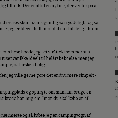
I
ig tilfreds. Der er altid en ny ting, der venter på at
f
M
d i vores skur - som egentlig var ryddeligt - og se
nke: Jeg er blevet helt immobil med al det gods om
F
h
ed min bror, boede jeg i et stråtækt sommerhus
U
 Huset var ikke ideelt til helårsbeboelse, men jeg
simple, naturskøn bolig.
Men jeg ville gerne gøre det endnu mere simpelt -
B
F
n campingplads og spurgte om man kan bruge en
K
rsikrede han mig om, “men du skal købe en af
ine nærmeste og så købte jeg en campingvogn af