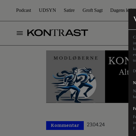
Podcast
UDSYN
Satire
Groft Sagt
Dagens leder
C
i
k
e
t
D
N
N
b
F
F
i
23.04.24
Kommentar
F