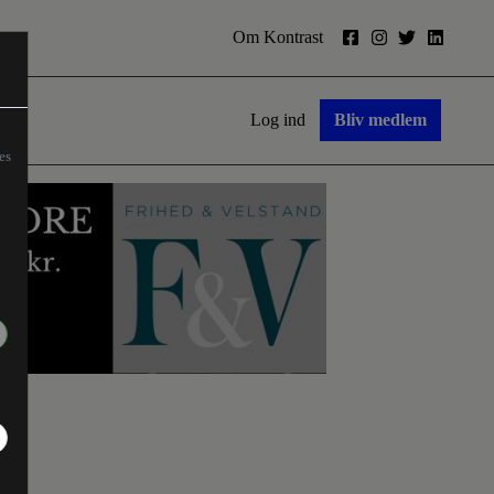
Om Kontrast
Log ind
Bliv medlem
es