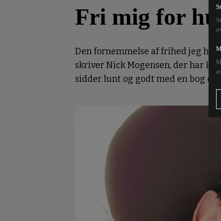
Fri mig for hu
S
S
o
M
Den fornemmelse af frihed jeg har i 
M
skriver Nick Mogensen, der har køb
a
sidder lunt og godt med en bog og 