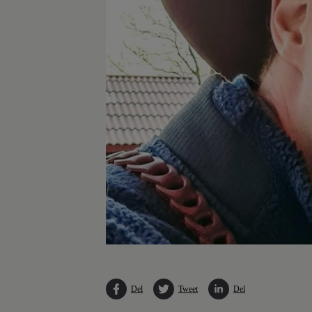
Del
Tweet
Del