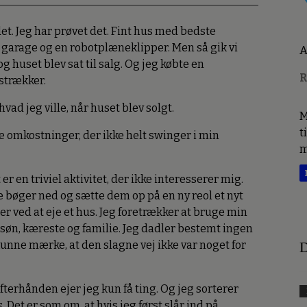
t. Jeg har prøvet det. Fint hus med bedste
t garage og en robotplæneklipper. Men så gik vi
A
og huset blev sat til salg. Og jeg købte en
R
lstrækker.
ad jeg ville, når huset blev solgt.
M
t
te omkostninger, der ikke helt swinger i min
m
 er en triviel aktivitet, der ikke interesserer mig.
e bøger ned og sætte dem op på en ny reol et nyt
er ved at eje et hus. Jeg foretrækker at bruge min
søn, kæreste og familie. Jeg dadler bestemt ingen
 kunne mærke, at den slagne vej ikke var noget for
D
efterhånden ejer jeg kun få ting. Og jeg sorterer
s
. Det er som om, at hvis jeg først slår ind på