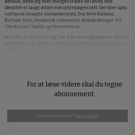
adresse, mens jeg hver morgen trådte ud i en by, hvis
identitet er langt ældre end oplysningen selv. Der blev spist
ved Spree, besøgte Alexanderplatz, Das Rote Rathaus,
Berliner Dom, Humboldt Universitet, Brandenburger Tor,
Checkpoint Charlie og Fernsehturm.
Men det, der blev hos mig, var ikke seværdighederne. Det var
erkendelsen af, at Berlin ikke kan forstås gennem sin nære
fortid alene.
For at læse videre skal du tegne
Premium
abonnement.
Allerede medlem?
Log ind her.