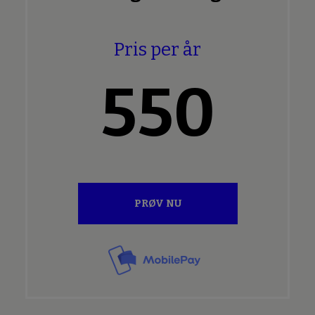
Pris per år
550
PRØV NU