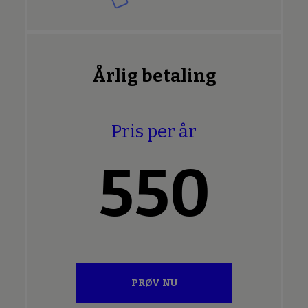
Årlig betaling
Pris per år
550
PRØV NU