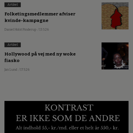
Artikel
Folketingsmedlemmer afviser
kvinde-kampagne
Daniel Holst Pinderup
/ 13.5.26
Artikel
Hollywood på vej med ny woke
fiasko
Jan Lund
/ 17.5.26