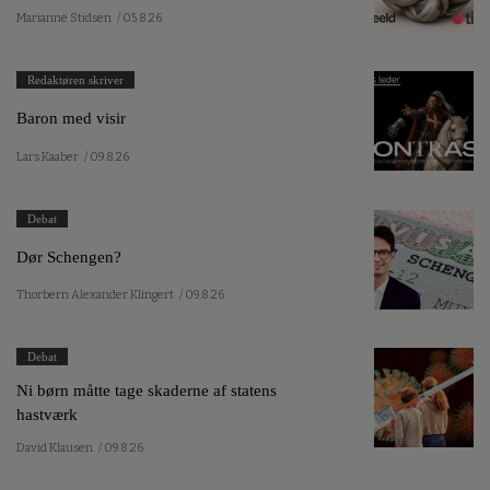
Marianne Stidsen
/ 05.8.26
Redaktøren skriver
Baron med visir
Lars Kaaber
/ 09.8.26
Debat
Dør Schengen?
Thorbern Alexander Klingert
/ 09.8.26
Debat
Ni børn måtte tage skaderne af statens
hastværk
David Klausen
/ 09.8.26