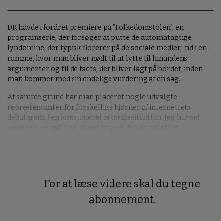
DR havde i foråret premiere på ”Folkedomstolen”, en
programserie, der forsøger at putte de automatagtige
lyndomme, der typisk florerer på de sociale medier, ind i en
ramme, hvor man bliver nødt til at lytte til hinandens
argumenter og til de facts, der bliver lagt på bordet, inden
man kommer med sin endelige vurdering af en sag.
Af samme grund har man placeret nogle udvalgte
repræsentanter for forskellige hjørner af internettets
debatarena i en konstrueret retssalssituation. Jeg har set
serien nu og må sige, at det er godt fundet på af DR.
For at læse videre skal du tegne
Premium
abonnement.