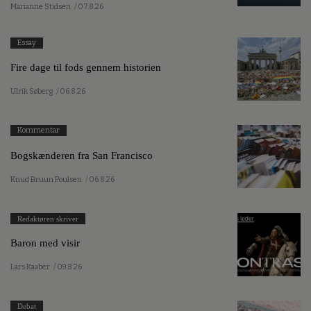
Marianne Stidsen
/ 07.8.26
Essay
Fire dage til fods gennem historien
Ulrik Søberg
/ 06.8.26
Kommentar
Bogskænderen fra San Francisco
Knud Bruun Poulsen
/ 06.8.26
Redaktøren skriver
Baron med visir
Lars Kaaber
/ 09.8.26
Debat