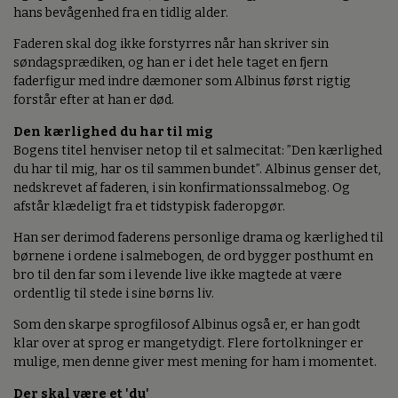
hans bevågenhed fra en tidlig alder.
Faderen skal dog ikke forstyrres når han skriver sin
søndagsprædiken, og han er i det hele taget en fjern
faderfigur med indre dæmoner som Albinus først rigtig
forstår efter at han er død.
Den kærlighed du har til mig
Bogens titel henviser netop til et salmecitat: ”Den kærlighed
du har til mig, har os til sammen bundet”. Albinus genser det,
nedskrevet af faderen, i sin konfirmationssalmebog. Og
afstår klædeligt fra et tidstypisk faderopgør.
Han ser derimod faderens personlige drama og kærlighed til
børnene i ordene i salmebogen, de ord bygger posthumt en
bro til den far som i levende live ikke magtede at være
ordentlig til stede i sine børns liv.
Som den skarpe sprogfilosof Albinus også er, er han godt
klar over at sprog er mangetydigt. Flere fortolkninger er
mulige, men denne giver mest mening for ham i momentet.
Der skal være et 'du'