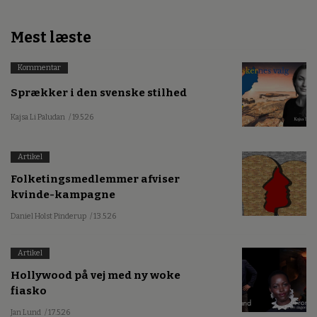
Mest læste
Kommentar
Sprækker i den svenske stilhed
Kajsa Li Paludan
/ 19.5.26
Artikel
Folketingsmedlemmer afviser
kvinde-kampagne
Daniel Holst Pinderup
/ 13.5.26
Artikel
Hollywood på vej med ny woke
fiasko
Jan Lund
/ 17.5.26