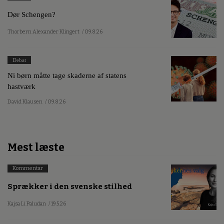
Dør Schengen?
Thorbern Alexander Klingert
/ 09.8.26
Debat
Ni børn måtte tage skaderne af statens
hastværk
David Klausen
/ 09.8.26
Mest læste
Kommentar
Sprækker i den svenske stilhed
Kajsa Li Paludan
/ 19.5.26