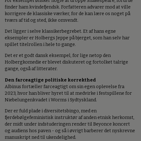
For eksempel ønsker nogle at droppe Shakespeare, fordi de
finder ham kvindefjendsk. Forfatteren advarer mod at ville
korrigere de klassiske værker, for de kan lære os noget på
tværs af tid og sted, ikke omvendt.
Det ligger i selve klassikerbegrebet. Et af hans egne
eksempler er Holbergs Jeppe på bjerget, som han selv har
spillet titelrollen i hele to gange.
Det er et godt dansk eksempel, for lige netop den
Holbergkomedie er blevet diskuteret og fortolket talrige
gange, også af litterater.
Den farceagtige politiske korrekthed
Albinus fortæller farceagtigt om sin egen oplevelse fra
2023, hvor han bliver hyret til at medvirke i festspillene for
Niebelungenkvadet i Worms i Sydtyskland.
Der er fuld plade i diversitetsbingo, med en
fjerdebølgefeministisk instruktør af anden etnisk herkomst,
der midt under indstuderingen render til Beyonce koncert
og audiens hos paven - og så i øvrigt barberer det nyskrevne
manuskript ned til ukendelighed.