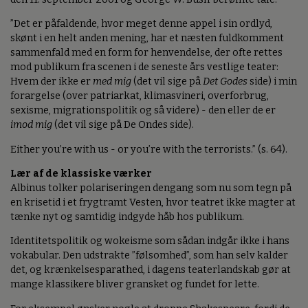
”Det er påfaldende, hvor meget denne appel i sin ordlyd,
skønt i en helt anden mening, har et næsten fuldkomment
sammenfald med en form for henvendelse, der ofte rettes
mod publikum fra scenen i de seneste års vestlige teater:
Hvem der ikke er
med mig
(det vil sige på
Det Godes
side) i min
forargelse (over patriarkat, klimasvineri, overforbrug,
sexisme, migrationspolitik og så videre) - den eller de er
imod mig
(det vil sige på De Ondes side).
Either you’re with us - or you’re with the terrorists.” (s. 64).
Lær af de klassiske værker
Albinus tolker polariseringen dengang som nu som tegn på
en krisetid i et frygtramt Vesten, hvor teatret ikke magter at
tænke nyt og samtidig indgyde håb hos publikum.
Identitetspolitik og wokeisme som sådan indgår ikke i hans
vokabular. Den udstrakte ”følsomhed”, som han selv kalder
det, og krænkelsesparathed, i dagens teaterlandskab gør at
mange klassikere bliver gransket og fundet for lette.