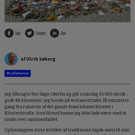
Del
Tweet
Del
af Ulrik Søberg
Modløberne
Jeg tilbragte fire dage i Berlin og gik omkring 61.500 skridt –
godt 48 kilometer. Jeg boede på Voltairestraße, få minutters
gang fra ruinerne af det gamle franciskanerkloster i
Klosterstraße. Som filosof kunne jeg ikke lade være med at
smile over sammenfaldet.
Oplysningens store kritiker af traditionen lagde navn til min