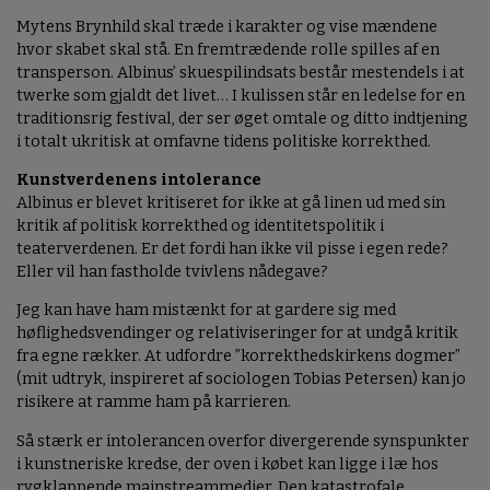
Mytens Brynhild skal træde i karakter og vise mændene
hvor skabet skal stå. En fremtrædende rolle spilles af en
transperson. Albinus’ skuespilindsats består mestendels i at
twerke som gjaldt det livet… I kulissen står en ledelse for en
traditionsrig festival, der ser øget omtale og ditto indtjening
i totalt ukritisk at omfavne tidens politiske korrekthed.
Kunstverdenens intolerance
Albinus er blevet kritiseret for ikke at gå linen ud med sin
kritik af politisk korrekthed og identitetspolitik i
teaterverdenen. Er det fordi han ikke vil pisse i egen rede?
Eller vil han fastholde tvivlens nådegave?
Jeg kan have ham mistænkt for at gardere sig med
høflighedsvendinger og relativiseringer for at undgå kritik
fra egne rækker. At udfordre ”korrekthedskirkens dogmer”
(mit udtryk, inspireret af sociologen Tobias Petersen) kan jo
risikere at ramme ham på karrieren.
Så stærk er intolerancen overfor divergerende synspunkter
i kunstneriske kredse, der oven i købet kan ligge i læ hos
rygklappende mainstreammedier. Den katastrofale