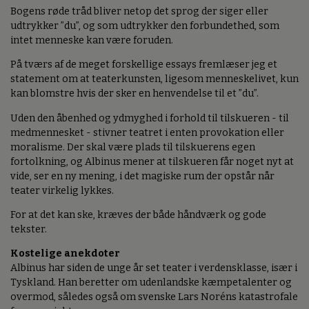
Bogens røde tråd bliver netop det sprog der siger eller
udtrykker ”du”, og som udtrykker den forbundethed, som
intet menneske kan være foruden.
På tværs af de meget forskellige essays fremlæser jeg et
statement om at teaterkunsten, ligesom menneskelivet, kun
kan blomstre hvis der sker en henvendelse til et ”du”.
Uden den åbenhed og ydmyghed i forhold til tilskueren - til
medmennesket - stivner teatret i enten provokation eller
moralisme. Der skal være plads til tilskuerens egen
fortolkning, og Albinus mener at tilskueren får noget nyt at
vide, ser en ny mening, i det magiske rum der opstår når
teater virkelig lykkes.
For at det kan ske, kræves der både håndværk og gode
tekster.
Kostelige anekdoter
Albinus har siden de unge år set teater i verdensklasse, især i
Tyskland. Han beretter om udenlandske kæmpetalenter og
overmod, således også om svenske Lars Noréns katastrofale