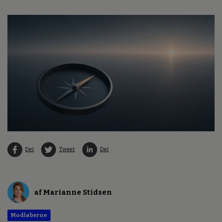
Del
Tweet
Del
af Marianne Stidsen
Modløberne