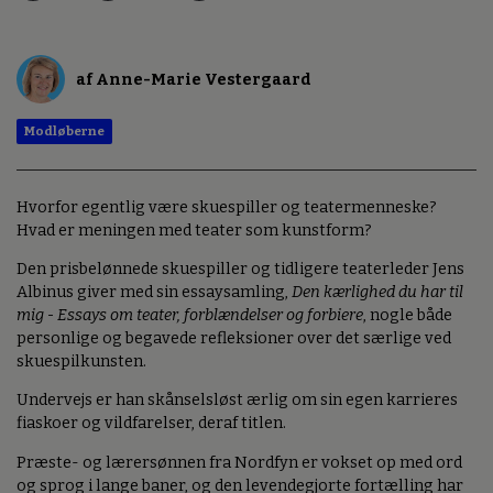
af Anne-Marie Vestergaard
Modløberne
Hvorfor egentlig være skuespiller og teatermenneske?
Hvad er meningen med teater som kunstform?
Den prisbelønnede skuespiller og tidligere teaterleder Jens
Albinus giver med sin essaysamling,
Den kærlighed du har til
mig - Essays om teater, forblændelser og forbiere
, nogle både
personlige og begavede refleksioner over det særlige ved
skuespilkunsten.
Undervejs er han skånselsløst ærlig om sin egen karrieres
fiaskoer og vildfarelser, deraf titlen.
Præste- og lærersønnen fra Nordfyn er vokset op med ord
og sprog i lange baner, og den levendegjorte fortælling har