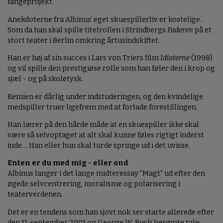
fangeprojekt.
Anekdoterne fra Albinus’ eget skuespillerliv er kostelige.
Som da han skal spille titelrollen i Strindbergs
Faderen
på et
stort teater i Berlin omkring årtusindskiftet.
Han er høj af sin succes i Lars von Triers film
Idioterne
(1998)
og vil spille den prestigiøse rolle som han føler den i krop og
sjæl - og på skoletysk.
Kemien er dårlig under indstuderingen, og den kvindelige
medspiller truer ligefrem med at forlade forestillingen.
Han lærer på den hårde måde at en skuespiller ikke skal
være så selvoptaget at alt skal kunne føles rigtigt inderst
inde… Han eller hun skal turde springe ud i det uvisse.
Enten er du med mig - eller ond
Albinus langer i det lange midteressay ”Magt” ud efter den
øgede selvcentrering, moralisme og polarisering i
teaterverdenen.
Det er en tendens som han sjovt nok ser starte allerede efter
den 11. september 2001 og George W. Bush’ berømte tale: