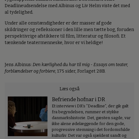
Deadlineudsendelse med Albinus og Liv Helm viste det med
al tydelighed.
Under alle omstændigheder er der masser af gode
skildringer og refleksioner i den lille men tætte bog, foruden
perspektivrige afstikkere til film, litteratur og filosofi. Et
tænkende teatermenneske, hvor er vi heldige!
Jens Albinus:
Den kærlighed du har til mig - Essays om teater,
forblændelser og forbiere
, 175 sider, Forlaget 28B.
Læs også
Befriende hofnar i DR
Et interview i DR’s ”Deadline”, der gik galt
fra begyndelsen, rummer et stykke
danmarkshistorie. Det, gæsten sagde, var
ikke alene ødelæggende for den gode,
progressive stemning i det fordomsfulde
kulturliv. Det var også sjældent sandt og