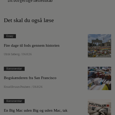
Dit borgerlige fællesskab
Det skal du også læse
Essay
Fire dage til fods gennem historien
Ulrik Søberg
/ 06.8.26
Kommentar
Bogskænderen fra San Francisco
Knud Bruun Poulsen
/ 06.8.26
Kommentar
En Big Mac uden Big og uden Mac, tak