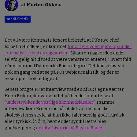
af Morten Okkels
mediekritik
Det vil være Kontrasts læsere bekendt, at P3’s nye chef,
Isabella Hindkjær, er kommet
for at fyre yderligere op under
journalistik med en dagsorden
. Sådan en dagsorden ender
selvfølgelig altid med at være venstreorienteret, i hvert fald
når vi har med Danmarks Radio at gøre. Det kan vi fastslå
nok en gang ved at se på P3’s webjournalistik, og der er
eksempler nok at tage af.
Senest bragte P3 et interview med en af DR’s egne værter,
Helin Erdem, der var vinklet på hendes opfattelse af
”undertrykkende vestlige skønhedsidealer”
. I samme
interview kom Erdem ind på, at det var det danske
skolesystems skyld, at hun ikke taler særlig godt kurdisk
eller tyrkisk. (Nårh, hvor er det synd!) Dette blev
gudhjælpemig
en citathistorie på Ekstra Bladet
.