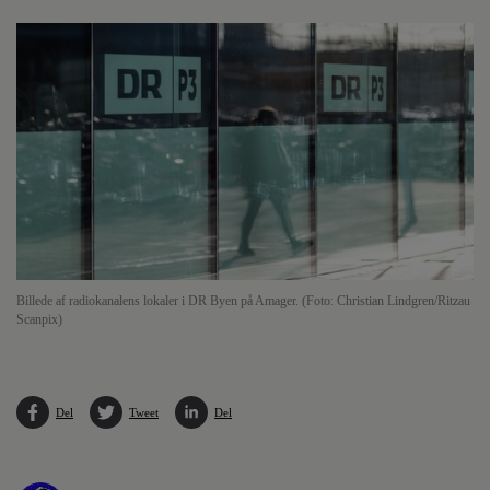
Billede af radiokanalens lokaler i DR Byen på Amager. (Foto: Christian Lindgren/Ritzau
Scanpix)
Del
Tweet
Del