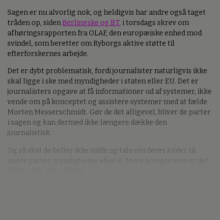
Sagen er nu alvorlig nok, og heldigvis har andre også taget
tråden op, siden
Berlingske og B.T.
i torsdags skrev om
afhøringsrapporten fra OLAF, den europæiske enhed mod
svindel, som beretter om Ryborgs aktive støtte til
efterforskernes arbejde.
Det er dybt problematisk, fordi journalister naturligvis ikke
skal ligge i ske med myndigheder i staten eller EU. Det er
journalisters opgave at få informationer ud af systemer, ikke
vende om på konceptet og assistere systemer med at fælde
Morten Messerschmidt. Gør de det alligevel, bliver de parter
i sagen og kan dermed ikke længere dække den
journalistisk.
Og så skal de heller ikke sidde og tale om deres kilder til
andre parter, myndigheder eller ej. Mere kompliceret er det
heller ikke. Eller hvad?