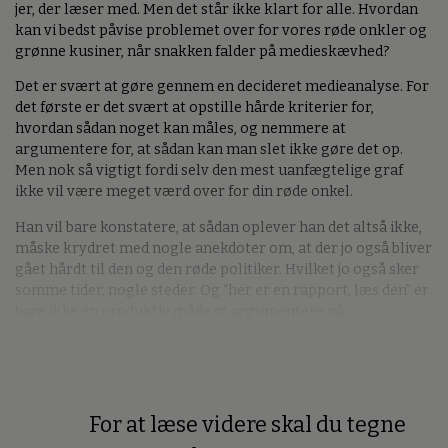
jer, der læser med. Men det står ikke klart for alle. Hvordan
kan vi bedst påvise problemet over for vores røde onkler og
grønne kusiner, når snakken falder på medieskævhed?
Det er svært at gøre gennem en decideret medieanalyse. For
det første er det svært at opstille hårde kriterier for,
hvordan sådan noget kan måles, og nemmere at
argumentere for, at sådan kan man slet ikke gøre det op.
Men nok så vigtigt fordi selv den mest uanfægtelige graf
ikke vil være meget værd over for din røde onkel.
Han vil bare konstatere, at sådan oplever han det altså ikke,
måske krydret med nogle anekdoter om, at der jo også bliver
gået hårdt til den og den røde politiker. Hvilket jo også sker
somme tider, nogle steder. Og “her er en rapport, læs den” er
bare ikke en produktiv måde at argumentere på.
For at læse videre skal du tegne
Premium