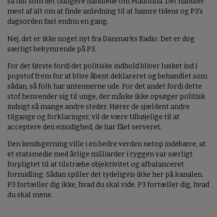
så lidt som det tidligere handlede om Madonna. Det handler
mest af alt om at finde anledning til at hamre tidens og P3’s
dagsorden fast endnu en gang.
Nej, det er ikke noget nyt fra Danmarks Radio. Det er dog
særligt bekymrende på P3.
For det første fordi det politiske indhold bliver lusket ind i
popstof frem for at blive åbent deklareret og behandlet som
sådan, så folk har antennerne ude. For det andet fordi dette
stof henvender sig til unge, der måske ikke opsøger politisk
indsigt så mange andre steder. Hører de sjældent andre
tilgange og forklaringer, vil de være tilbøjelige til at
acceptere den ensidighed, de har fået serveret.
Den kendsgerning ville i en bedre verden netop indebære, at
et statsmedie med årlige milliarder i ryggen var særligt
forpligtet til at tilstræbe objektivitet og afbalanceret
formidling. Sådan spiller det tydeligvis ikke her på kanalen.
P3 fortæller dig ikke, hvad du skal vide. P3 fortæller dig, hvad
du skal mene.