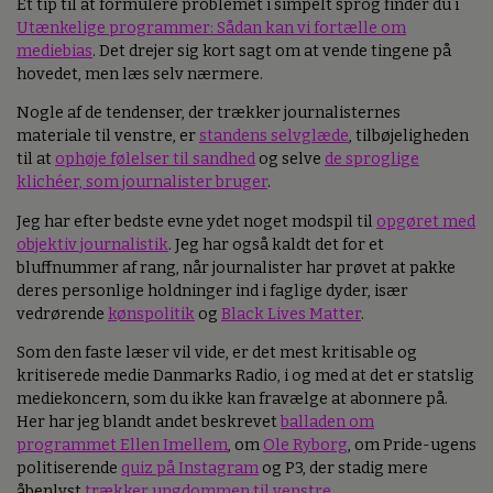
Et tip til at formulere problemet i simpelt sprog finder du i
Utænkelige programmer: Sådan kan vi fortælle om
mediebias
. Det drejer sig kort sagt om at vende tingene på
hovedet, men læs selv nærmere.
Nogle af de tendenser, der trækker journalisternes
materiale til venstre, er
standens selvglæde
, tilbøjeligheden
til at
ophøje følelser til sandhed
og selve
de sproglige
klichéer, som journalister bruger
.
Jeg har efter bedste evne ydet noget modspil til
opgøret med
objektiv journalistik
. Jeg har også kaldt det for et
bluffnummer af rang, når journalister har prøvet at pakke
deres personlige holdninger ind i faglige dyder, især
vedrørende
kønspolitik
og
Black Lives Matter
.
Som den faste læser vil vide, er det mest kritisable og
kritiserede medie Danmarks Radio, i og med at det er statslig
mediekoncern, som du ikke kan fravælge at abonnere på.
Her har jeg blandt andet beskrevet
balladen om
programmet Ellen Imellem
, om
Ole Ryborg
, om Pride-ugens
politiserende
quiz på Instagram
og P3, der stadig mere
åbenlyst
trækker ungdommen til venstre
.