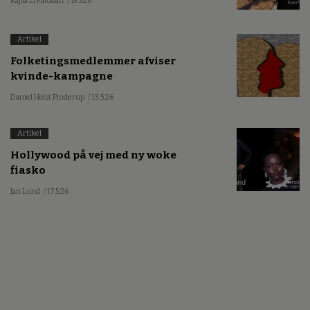
Kajsa Li Paludan
/ 19.5.26
Artikel
Folketingsmedlemmer afviser
kvinde-kampagne
Daniel Holst Pinderup
/ 13.5.26
Artikel
Hollywood på vej med ny woke
fiasko
Jan Lund
/ 17.5.26