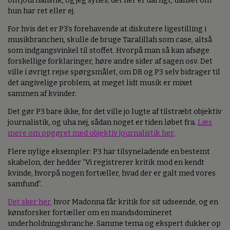
om journalistik, og jeg synes, det her er dårligt, uanset om
hun har ret eller ej.
For hvis det er P3’s forehavende at diskutere ligestilling i
musikbranchen, skulle de bruge Taralillah som case, altså
som indgangsvinkel til stoffet. Hvorpå man så kan afsøge
forskellige forklaringer, høre andre sider af sagen osv. Det
ville i øvrigt rejse spørgsmålet, om DR og P3 selv bidrager til
det angivelige problem, at meget lidt musik er mixet
sammen af kvinder.
Det gør P3 bare ikke, for det ville jo lugte af tilstræbt objektiv
journalistik, og uha nej, sådan noget er tiden løbet fra.
Læs
mere om opgøret med objektiv journalistik her.
Flere nylige eksempler: P3 har tilsyneladende en bestemt
skabelon, der hedder “Vi registrerer kritik mod en kendt
kvinde, hvorpå nogen fortæller, hvad der er galt med vores
samfund”.
Det sker her,
hvor Madonna får kritik for sit udseende, og en
kønsforsker fortæller om en mandsdomineret
underholdningsbranche. Samme tema og ekspert dukker op