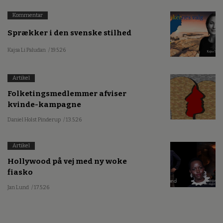
Kommentar
Sprækker i den svenske stilhed
Kajsa Li Paludan
/ 19.5.26
Artikel
Folketingsmedlemmer afviser
kvinde-kampagne
Daniel Holst Pinderup
/ 13.5.26
Artikel
Hollywood på vej med ny woke
fiasko
Jan Lund
/ 17.5.26