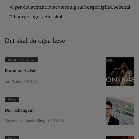
Vi gør det attraktivt at være sig sin borgerlighed bekendt.
Dit borgerlige fællesskab
Det skal du også læse
Redaktøren skriver
Baron med visir
Lars Kaaber
/ 09.8.26
Debat
Dør Schengen?
Thorbern Alexander Klingert
/ 09.8.26
Debat