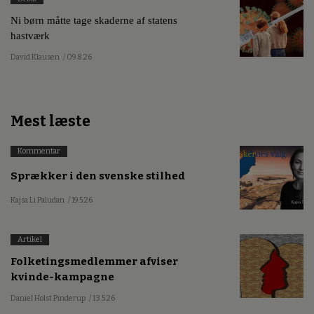
Ni børn måtte tage skaderne af statens
hastværk
David Klausen
/ 09.8.26
Mest læste
Kommentar
Sprækker i den svenske stilhed
Kajsa Li Paludan
/ 19.5.26
Artikel
Folketingsmedlemmer afviser
kvinde-kampagne
Daniel Holst Pinderup
/ 13.5.26