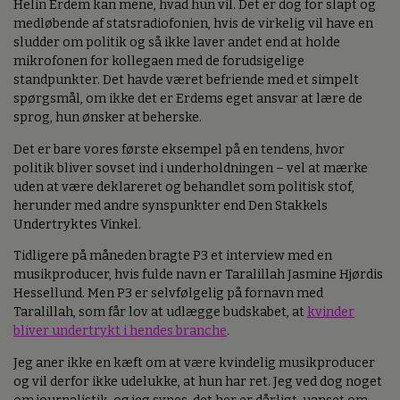
Helin Erdem kan mene, hvad hun vil. Det er dog for slapt og
medløbende af statsradiofonien, hvis de virkelig vil have en
sludder om politik og så ikke laver andet end at holde
mikrofonen for kollegaen med de forudsigelige
standpunkter. Det havde været befriende med et simpelt
spørgsmål, om ikke det er Erdems eget ansvar at lære de
sprog, hun ønsker at beherske.
Det er bare vores første eksempel på en tendens, hvor
politik bliver sovset ind i underholdningen – vel at mærke
uden at være deklareret og behandlet som politisk stof,
herunder med andre synspunkter end Den Stakkels
Undertryktes Vinkel.
Tidligere på måneden bragte P3 et interview med en
musikproducer, hvis fulde navn er Taralillah Jasmine Hjørdis
Hessellund. Men P3 er selvfølgelig på fornavn med
Taralillah, som får lov at udlægge budskabet, at
kvinder
bliver undertrykt i hendes branche
.
Jeg aner ikke en kæft om at være kvindelig musikproducer
og vil derfor ikke udelukke, at hun har ret. Jeg ved dog noget