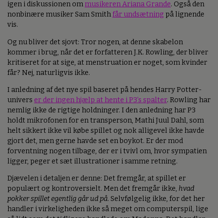
igen i diskussionen om
musikeren Ariana Grande
. Også den
nonbinære musiker Sam Smith
får undsætning
på lignende
vis.
Og nu bliver det sjovt: Tror nogen, at denne skabelon
kommer i brug, når det er forfatteren J.K. Rowling, der bliver
kritiseret for at sige, at menstruation er noget, som kvinder
får? Nej, naturligvis ikke.
I anledning af det nye spil baseret på hendes Harry Potter-
univers
er der ingen hjælp at hente i P3’s spalter
. Rowling har
nemlig ikke de rigtige holdninger. I den anledning har P3
holdt mikrofonen for en transperson, Mathi Juul Dahl, som
helt sikkert ikke vil købe spillet og nok alligevel ikke havde
gjort det, men gerne havde set en boykot. Er der mod
forventning nogen tilbage, der er i tvivl om, hvor sympatien
ligger, peger et sæt illustrationer i samme retning.
Djævelen i detaljen er denne: Det fremgår, at spillet er
populært og kontroversielt. Men det fremgår ikke,
hvad
pokker spillet egentlig går ud på
. Selvfølgelig ikke, for det her
handler i virkeligheden ikke så meget om computerspil, lige