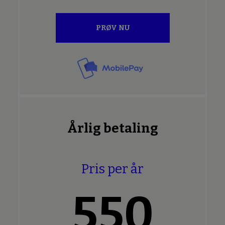
PRØV NU
Årlig betaling
Pris per år
550